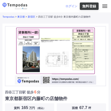
無料登録
はじめての方へ
ログイン
Tempodas
>
東京都
>
新宿区
> 四谷三丁目駅 徒歩6分 東京都内藤町の店舗物件
Tempodasとは
都道府県や業種から探す
便利な機能
都道府県から探す
お役立ちコンテンツ
北海道
・
東北
北海道
|
青森県
|
岩手県
|
宮城県
|
秋田県
|
利用イメージ
山形県
|
福島県
|
関東
東京都
|
神奈川県
|
埼玉県
|
千葉県
|
栃木県
|
よくあるご質問
茨城県
|
群馬県
|
中部
山梨県
|
長野県
|
石川県
|
新潟県
|
富山県
|
お問い合わせ
福井県
|
愛知県
|
岐阜県
|
静岡県
|
近畿
大阪府
|
兵庫県
|
京都府
|
滋賀県
|
奈良県
|
和歌山県
|
三重県
|
中国
岡山県
|
広島県
|
鳥取県
|
島根県
|
山口県
|
四国
香川県
|
徳島県
|
愛媛県
|
高知県
|
九州
福岡県
|
佐賀県
|
長崎県
|
熊本県
|
大分県
|
6
四谷三丁目駅
徒歩
分
宮崎県
|
鹿児島県
|
沖縄県
|
東京都新宿区内藤町の店舗物件
業種から探す
165
67.7
賃料
万円
面積
坪
（税込）
飲食店・飲食業