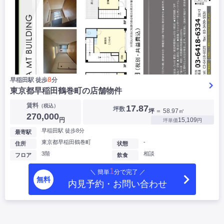
8
早稲田駅 徒歩
分
東京都早稲田鶴巻町の店舗物件
賃料
（税込）
17.87
坪数
坪
＝ 58.97㎡
270,000
円
15,109
坪単価
円
早稲田駅 徒歩8分
最寄駅
東京都早稲田鶴巻町
-
住所
状態
3階
相談
フロア
飲食
1
＼ 簡単
分で完了 ／
無料
内見予約・お問い合わせ