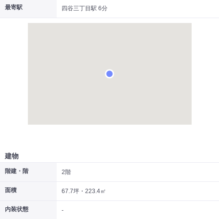
最寄駅
四谷三丁目駅 6分
|
|
|
居抜き
スケルトン
指定なし
建物
階建・階
2階
面積
67.7坪・223.4㎡
内装状態
-