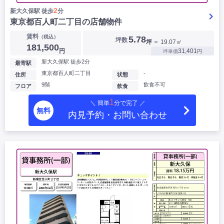
2
新大久保駅 徒歩
分
東京都百人町二丁目の店舗物件
賃料
（税込）
5.78
坪数
坪
＝ 19.07㎡
181,500
円
31,401
坪単価
円
新大久保駅 徒歩2分
最寄駅
東京都百人町二丁目
-
住所
状態
9階
飲食不可
フロア
飲食
1
＼ 簡単
分で完了 ／
無料
内見予約・お問い合わせ