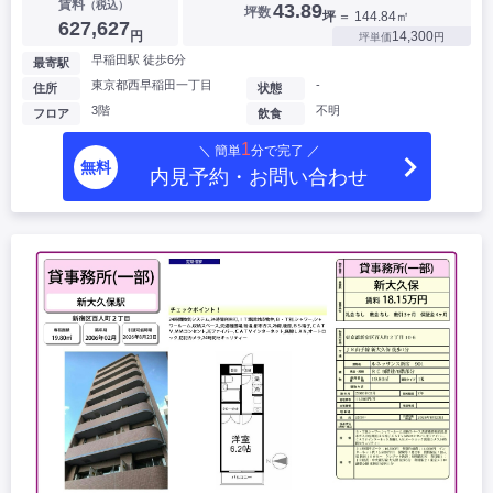
賃料
（税込）
43.89
坪数
坪
＝ 144.84㎡
627,627
円
14,300
坪単価
円
早稲田駅 徒歩6分
最寄駅
東京都西早稲田一丁目
-
住所
状態
3階
不明
フロア
飲食
1
＼ 簡単
分で完了 ／
無料
内見予約・お問い合わせ