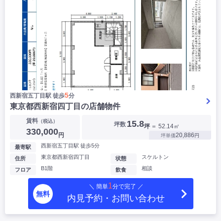
5
西新宿五丁目駅 徒歩
分
東京都西新宿四丁目の店舗物件
賃料
（税込）
15.8
坪数
坪
＝ 52.14㎡
330,000
円
20,886
坪単価
円
西新宿五丁目駅 徒歩5分
最寄駅
東京都西新宿四丁目
スケルトン
住所
状態
B1階
相談
フロア
飲食
1
＼ 簡単
分で完了 ／
無料
内見予約・お問い合わせ