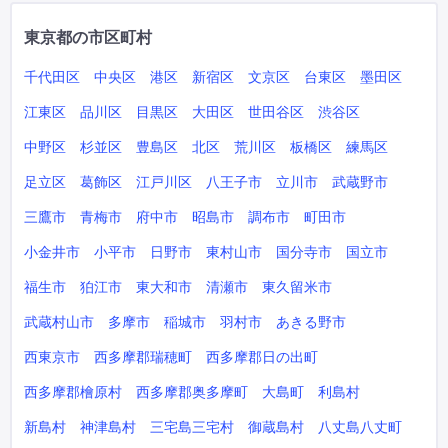
東京都の市区町村
千代田区
中央区
港区
新宿区
文京区
台東区
墨田区
江東区
品川区
目黒区
大田区
世田谷区
渋谷区
中野区
杉並区
豊島区
北区
荒川区
板橋区
練馬区
足立区
葛飾区
江戸川区
八王子市
立川市
武蔵野市
三鷹市
青梅市
府中市
昭島市
調布市
町田市
小金井市
小平市
日野市
東村山市
国分寺市
国立市
福生市
狛江市
東大和市
清瀬市
東久留米市
武蔵村山市
多摩市
稲城市
羽村市
あきる野市
西東京市
西多摩郡瑞穂町
西多摩郡日の出町
西多摩郡檜原村
西多摩郡奥多摩町
大島町
利島村
新島村
神津島村
三宅島三宅村
御蔵島村
八丈島八丈町