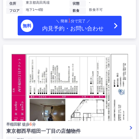
東京都高田馬場
-
住所
状態
地下1〜4階
飲食不可
フロア
飲食
1
＼ 簡単
分で完了 ／
無料
内見予約・お問い合わせ
6
早稲田駅 徒歩
分
東京都西早稲田一丁目の店舗物件