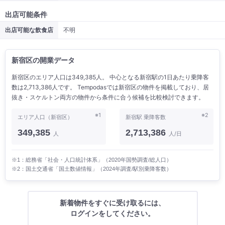
出店可能条件
出店可能な飲食店
不明
新宿区の開業データ
新宿区のエリア人口は349,385人。 中心となる新宿駅の1日あたり乗降客
数は2,713,386人です。 Tempodasでは新宿区の物件を掲載しており、居
抜き・スケルトン両方の物件から条件に合う候補を比較検討できます。
※1
※2
エリア人口（新宿区）
新宿駅 乗降客数
349,385
2,713,386
人
人/日
※1：総務省「社会・人口統計体系」（2020年国勢調査/総人口）
※2：国土交通省「国土数値情報」（2024年調査/駅別乗降客数）
新着物件をすぐに受け取るには、
ログインをしてください。