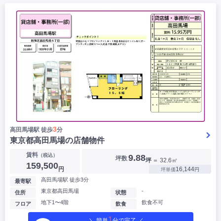
3
高田馬場駅 徒歩
分
東京都高田馬場の店舗物件
賃料
（税込）
9.88
坪数
坪
＝ 32.6㎡
159,500
円
16,144
坪単価
円
高田馬場駅 徒歩3分
最寄駅
東京都高田馬場
-
住所
状態
地下1〜4階
飲食不可
フロア
飲食
1
＼ 簡単
分で完了 ／