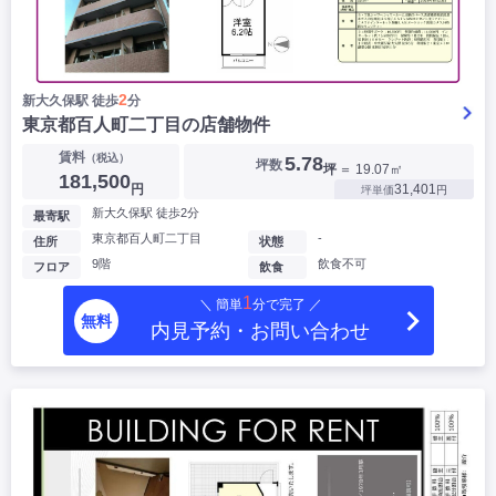
2
新大久保駅 徒歩
分
東京都百人町二丁目の店舗物件
賃料
（税込）
5.78
坪数
坪
＝ 19.07㎡
181,500
円
31,401
坪単価
円
新大久保駅 徒歩2分
最寄駅
東京都百人町二丁目
-
住所
状態
9階
飲食不可
フロア
飲食
1
＼ 簡単
分で完了 ／
無料
内見予約・お問い合わせ