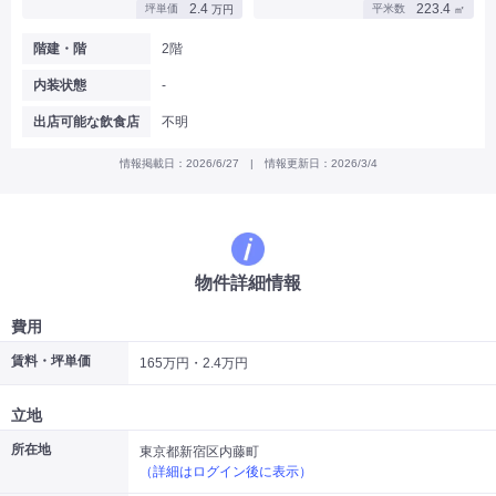
2.4
223.4
坪単価
平米数
万円
㎡
|
|
|
バー
カフェ・喫茶店・軽飲食
居酒屋・ダイニングバー・バル
|
|
ラーメン・中華料理
パン屋・ケーキ屋
階建・階
2階
|
|
お好み焼き・ステーキ・鉄板焼き
焼肉・韓国料理
内装状態
-
|
|
|
洋食・レストラン
テイクアウト・デリバリー
そば・うどん
|
|
|
和食・寿司・小料理屋
カレー・インド料理
焼き鳥
出店可能な飲食店
不明
|
|
|
タピオカ
すき焼き・しゃぶしゃぶ
パスタ・イタリア料理
|
|
ファーストフード・屋台
フレンチ・フランス料理
情報掲載日：2026/6/27 | 情報更新日：2026/3/4
|
|
アジア料理・エスニック
カラオケ・パブ・スナック
サービス・医療
|
|
美容室・理容室
美容サロン(エステ・ネイル・マツエク)
|
|
マッサージ店・整体院
フィットネスジム
物件詳細情報
|
|
|
病院・クリニック・歯科
スクール・塾
不動産
小売・物販
費用
|
|
|
アパレル・古着屋
コンビニ
花屋
賃料・坪単価
165万円・2.4万円
その他
|
|
|
オフィス・事務所
コインランドリー
ネットカフェ・漫画喫茶
立地
|
スタジオ・ホール
所在地
東京都新宿区内藤町
（詳細はログイン後に表示）
こだわり条件から探す