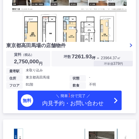
東京都高田馬場の店舗物件
賃料
（税込）
7261.93
坪数
坪
＝ 23964.37㎡
2,750,000
円
379
坪単価
円
未取り込み
最寄駅
東京都高田馬場
-
住所
状態
B1階
不明
フロア
飲食
1
＼ 簡単
分で完了 ／
無料
内見予約・お問い合わせ