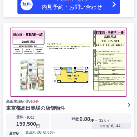
無料
内見予約・お問い合わせ
3
高田馬場駅 徒歩
分
東京都高田馬場の店舗物件
賃料
（税込）
9.88
坪数
坪
＝ 32.6㎡
159,500
円
16,144
坪単価
円
高田馬場駅 徒歩3分
最寄駅