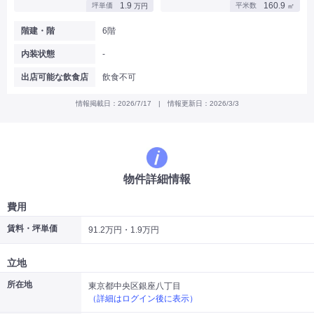
1.9
160.9
坪単価
平米数
万円
㎡
|
|
|
バー
カフェ・喫茶店・軽飲食
居酒屋・ダイニングバー・バル
|
|
ラーメン・中華料理
パン屋・ケーキ屋
階建・階
6階
|
|
お好み焼き・ステーキ・鉄板焼き
焼肉・韓国料理
内装状態
-
|
|
|
洋食・レストラン
テイクアウト・デリバリー
そば・うどん
|
|
|
和食・寿司・小料理屋
カレー・インド料理
焼き鳥
出店可能な飲食店
飲食不可
|
|
|
タピオカ
すき焼き・しゃぶしゃぶ
パスタ・イタリア料理
|
|
ファーストフード・屋台
フレンチ・フランス料理
情報掲載日：2026/7/17 | 情報更新日：2026/3/3
|
|
アジア料理・エスニック
カラオケ・パブ・スナック
サービス・医療
|
|
美容室・理容室
美容サロン(エステ・ネイル・マツエク)
|
|
マッサージ店・整体院
フィットネスジム
物件詳細情報
|
|
|
病院・クリニック・歯科
スクール・塾
不動産
小売・物販
費用
|
|
|
アパレル・古着屋
コンビニ
花屋
賃料・坪単価
91.2万円・1.9万円
その他
|
|
|
オフィス・事務所
コインランドリー
ネットカフェ・漫画喫茶
立地
|
スタジオ・ホール
所在地
東京都中央区銀座八丁目
（詳細はログイン後に表示）
こだわり条件から探す