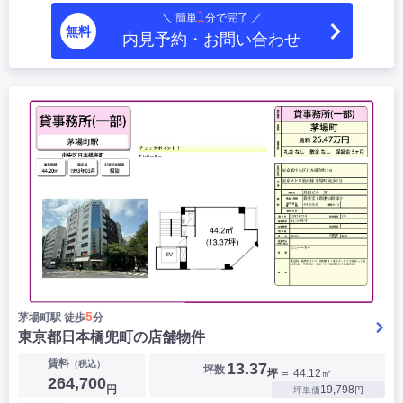
1
＼ 簡単
分で完了 ／
無料
内見予約・お問い合わせ
5
茅場町駅 徒歩
分
東京都日本橋兜町の店舗物件
賃料
（税込）
13.37
坪数
坪
＝ 44.12㎡
264,700
円
19,798
坪単価
円