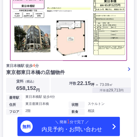
4
東日本橋駅 徒歩
分
東京都東日本橋の店舗物件
賃料
（税込）
22.15
坪数
坪
＝ 73.09㎡
658,152
円
29,713
坪単価
円
東日本橋駅 徒歩4分
最寄駅
東京都東日本橋
スケルトン
住所
状態
2階
相談
フロア
飲食
1
＼ 簡単
分で完了 ／
無料
内見予約・お問い合わせ