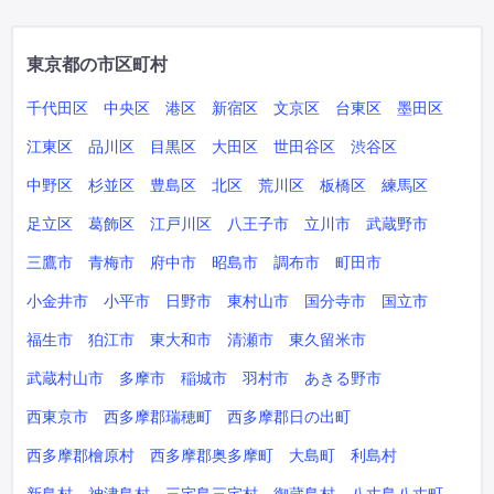
東京都の市区町村
千代田区
中央区
港区
新宿区
文京区
台東区
墨田区
江東区
品川区
目黒区
大田区
世田谷区
渋谷区
中野区
杉並区
豊島区
北区
荒川区
板橋区
練馬区
足立区
葛飾区
江戸川区
八王子市
立川市
武蔵野市
三鷹市
青梅市
府中市
昭島市
調布市
町田市
小金井市
小平市
日野市
東村山市
国分寺市
国立市
福生市
狛江市
東大和市
清瀬市
東久留米市
武蔵村山市
多摩市
稲城市
羽村市
あきる野市
西東京市
西多摩郡瑞穂町
西多摩郡日の出町
西多摩郡檜原村
西多摩郡奥多摩町
大島町
利島村