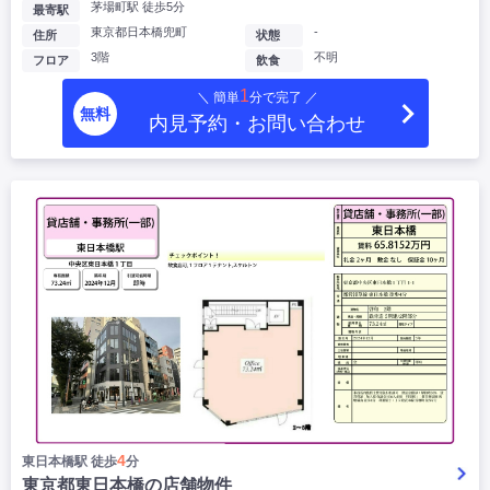
茅場町駅 徒歩5分
最寄駅
東京都日本橋兜町
-
住所
状態
3階
不明
フロア
飲食
1
＼ 簡単
分で完了 ／
無料
内見予約・お問い合わせ
4
東日本橋駅 徒歩
分
東京都東日本橋の店舗物件