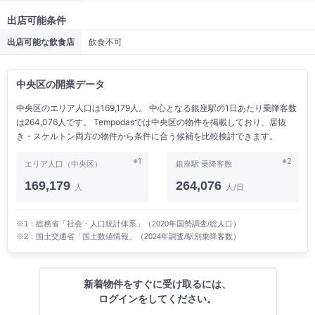
出店可能条件
出店可能な飲食店
飲食不可
中央区の開業データ
中央区のエリア人口は169,179人。 中心となる銀座駅の1日あたり乗降客数
は264,076人です。 Tempodasでは中央区の物件を掲載しており、居抜
き・スケルトン両方の物件から条件に合う候補を比較検討できます。
※1
※2
エリア人口（中央区）
銀座駅 乗降客数
169,179
264,076
人
人/日
※1：総務省「社会・人口統計体系」（2020年国勢調査/総人口）
※2：国土交通省「国土数値情報」（2024年調査/駅別乗降客数）
新着物件をすぐに受け取るには、
ログインをしてください。