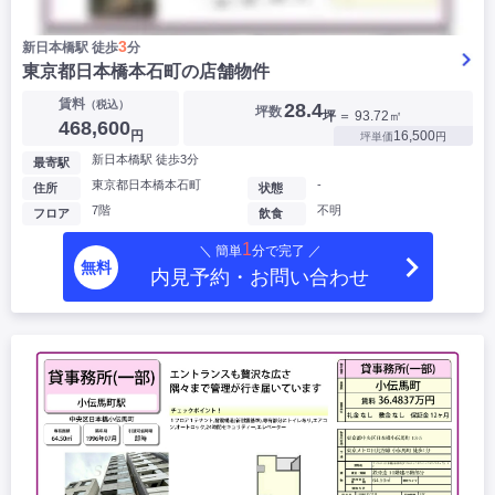
3
新日本橋駅 徒歩
分
東京都日本橋本石町の店舗物件
賃料
（税込）
28.4
坪数
坪
＝ 93.72㎡
468,600
円
16,500
坪単価
円
新日本橋駅 徒歩3分
最寄駅
東京都日本橋本石町
-
住所
状態
7階
不明
フロア
飲食
1
＼ 簡単
分で完了 ／
無料
内見予約・お問い合わせ