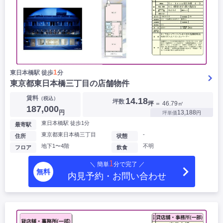
1
東日本橋駅 徒歩
分
東京都東日本橋三丁目の店舗物件
賃料
（税込）
14.18
坪数
坪
＝ 46.79㎡
187,000
円
13,188
坪単価
円
東日本橋駅 徒歩1分
最寄駅
東京都東日本橋三丁目
-
住所
状態
地下1〜4階
不明
フロア
飲食
1
＼ 簡単
分で完了 ／
無料
内見予約・お問い合わせ