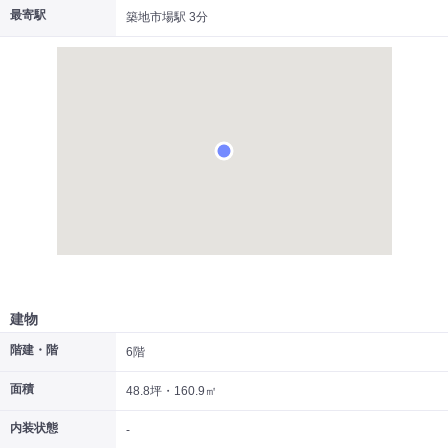
最寄駅
築地市場駅 3分
|
|
|
居抜き
スケルトン
指定なし
建物
階建・階
6階
面積
48.8坪・160.9㎡
内装状態
-