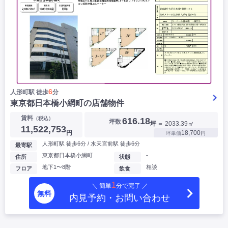
6
人形町駅 徒歩
分
東京都日本橋小網町の店舗物件
賃料
（税込）
616.18
坪数
坪
＝ 2033.39㎡
11,522,753
円
18,700
坪単価
円
人形町駅 徒歩6分 / 水天宮前駅 徒歩6分
最寄駅
東京都日本橋小網町
-
住所
状態
地下1〜8階
相談
フロア
飲食
1
＼ 簡単
分で完了 ／
無料
内見予約・お問い合わせ