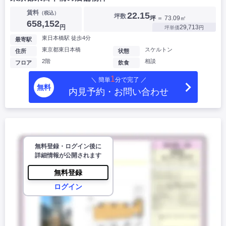
賃料
（税込）
22.15
坪数
坪
＝ 73.09㎡
658,152
円
29,713
坪単価
円
東日本橋駅 徒歩4分
最寄駅
東京都東日本橋
スケルトン
住所
状態
2階
相談
フロア
飲食
1
＼ 簡単
分で完了 ／
無料
内見予約・お問い合わせ
無料登録・ログイン後に
詳細情報が公開されます
無料登録
ログイン