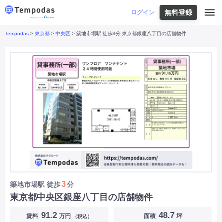
無料登録
はじめての方へ
ログイン
Tempodas
>
東京都
>
中央区
> 築地市場駅 徒歩3分 東京都銀座八丁目の店舗物件
Tempodasとは
都道府県や業種から探す
便利な機能
都道府県から探す
お役立ちコンテンツ
北海道
・
東北
北海道
|
青森県
|
岩手県
|
宮城県
|
秋田県
|
利用イメージ
山形県
|
福島県
|
関東
東京都
|
神奈川県
|
埼玉県
|
千葉県
|
栃木県
|
よくあるご質問
茨城県
|
群馬県
|
中部
山梨県
|
長野県
|
石川県
|
新潟県
|
富山県
|
お問い合わせ
福井県
|
愛知県
|
岐阜県
|
静岡県
|
近畿
大阪府
|
兵庫県
|
京都府
|
滋賀県
|
奈良県
|
和歌山県
|
三重県
|
中国
岡山県
|
広島県
|
鳥取県
|
島根県
|
山口県
|
四国
香川県
|
徳島県
|
愛媛県
|
高知県
|
九州
福岡県
|
佐賀県
|
長崎県
|
熊本県
|
大分県
|
3
築地市場駅
徒歩
分
宮崎県
|
鹿児島県
|
沖縄県
|
東京都中央区銀座八丁目の店舗物件
業種から探す
91.2
48.7
賃料
万円
面積
坪
（税込）
飲食店・飲食業