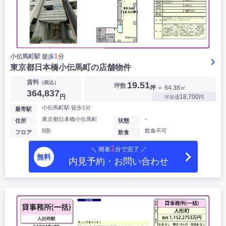
1
小伝馬町駅 徒歩
分
東京都日本橋小伝馬町の店舗物件
賃料
（税込）
19.51
坪数
坪
＝ 64.38㎡
364,837
円
18,700
坪単価
円
小伝馬町駅 徒歩1分
最寄駅
東京都日本橋小伝馬町
-
住所
状態
5階
飲食不可
フロア
飲食
1
＼ 簡単
分で完了 ／
無料
内見予約・お問い合わせ