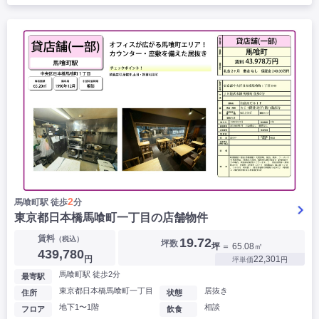
2
馬喰町駅 徒歩
分
東京都日本橋馬喰町一丁目の店舗物件
賃料
（税込）
19.72
坪数
坪
＝ 65.08㎡
439,780
円
22,301
坪単価
円
馬喰町駅 徒歩2分
最寄駅
東京都日本橋馬喰町一丁目
居抜き
住所
状態
地下1〜1階
相談
フロア
飲食