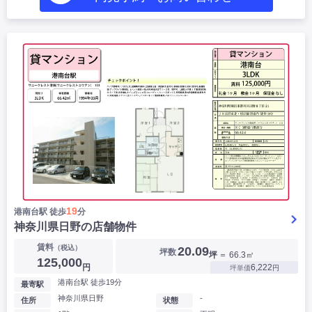
19
港南台駅 徒歩
分
神奈川県日野の店舗物件
賃料
（税込）
20.09
坪数
坪
＝ 66.3㎡
125,000
円
6,222
坪単価
円
港南台駅 徒歩19分
最寄駅
神奈川県日野
-
住所
状態