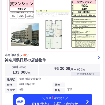
19
港南台駅 徒歩
分
神奈川県日野の店舗物件
賃料
（税込）
20.09
坪数
坪
＝ 66.3㎡
133,000
円
6,620
坪単価
円
港南台駅 徒歩19分
最寄駅
神奈川県日野
-
住所
状態
5階
不明
フロア
飲食
1
＼ 簡単
分で完了 ／
無料
内見予約・お問い合わせ