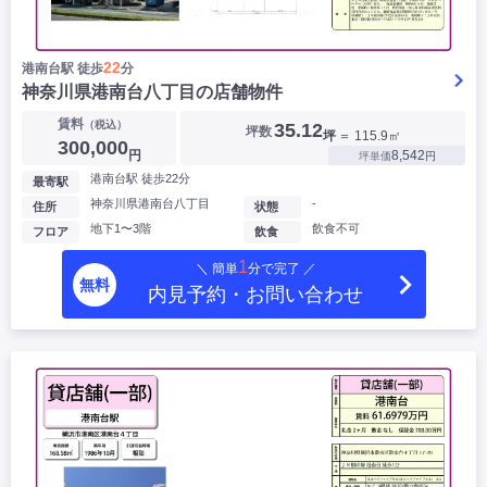
22
港南台駅 徒歩
分
神奈川県港南台八丁目の店舗物件
賃料
（税込）
35.12
坪数
坪
＝ 115.9㎡
300,000
円
8,542
坪単価
円
港南台駅 徒歩22分
最寄駅
神奈川県港南台八丁目
-
住所
状態
地下1〜3階
飲食不可
フロア
飲食
1
＼ 簡単
分で完了 ／
無料
内見予約・お問い合わせ