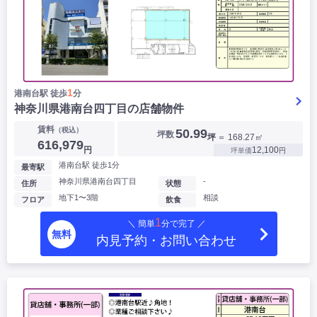
1
港南台駅 徒歩
分
神奈川県港南台四丁目の店舗物件
賃料
（税込）
50.99
坪数
坪
＝ 168.27㎡
616,979
円
12,100
坪単価
円
港南台駅 徒歩1分
最寄駅
神奈川県港南台四丁目
-
住所
状態
地下1〜3階
相談
フロア
飲食
1
＼ 簡単
分で完了 ／
無料
内見予約・お問い合わせ