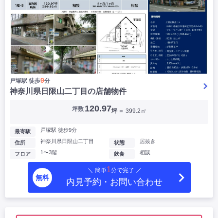
9
戸塚駅 徒歩
分
神奈川県日限山二丁目の店舗物件
120.97
坪数
坪
＝ 399.2㎡
戸塚駅 徒歩9分
最寄駅
神奈川県日限山二丁目
居抜き
住所
状態
1〜3階
相談
フロア
飲食
1
＼ 簡単
分で完了 ／
無料
内見予約・お問い合わせ