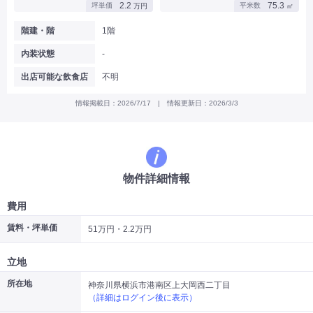
2.2
75.3
坪単価
平米数
万円
㎡
|
|
|
バー
カフェ・喫茶店・軽飲食
居酒屋・ダイニングバー・バル
|
|
ラーメン・中華料理
パン屋・ケーキ屋
階建・階
1階
|
|
お好み焼き・ステーキ・鉄板焼き
焼肉・韓国料理
内装状態
-
|
|
|
洋食・レストラン
テイクアウト・デリバリー
そば・うどん
|
|
|
和食・寿司・小料理屋
カレー・インド料理
焼き鳥
出店可能な飲食店
不明
|
|
|
タピオカ
すき焼き・しゃぶしゃぶ
パスタ・イタリア料理
|
|
ファーストフード・屋台
フレンチ・フランス料理
情報掲載日：2026/7/17 | 情報更新日：2026/3/3
|
|
アジア料理・エスニック
カラオケ・パブ・スナック
サービス・医療
|
|
美容室・理容室
美容サロン(エステ・ネイル・マツエク)
|
|
マッサージ店・整体院
フィットネスジム
物件詳細情報
|
|
|
病院・クリニック・歯科
スクール・塾
不動産
小売・物販
費用
|
|
|
アパレル・古着屋
コンビニ
花屋
賃料・坪単価
51万円・2.2万円
その他
|
|
|
オフィス・事務所
コインランドリー
ネットカフェ・漫画喫茶
立地
|
スタジオ・ホール
所在地
神奈川県横浜市港南区上大岡西二丁目
（詳細はログイン後に表示）
こだわり条件から探す