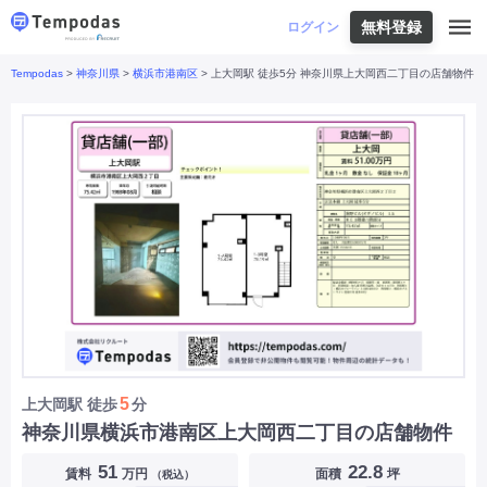
無料登録
はじめての方へ
ログイン
Tempodas
>
神奈川県
>
横浜市港南区
> 上大岡駅 徒歩5分 神奈川県上大岡西二丁目の店舗物件
Tempodasとは
都道府県や業種から探す
便利な機能
都道府県から探す
お役立ちコンテンツ
北海道
・
東北
北海道
|
青森県
|
岩手県
|
宮城県
|
秋田県
|
利用イメージ
山形県
|
福島県
|
関東
東京都
|
神奈川県
|
埼玉県
|
千葉県
|
栃木県
|
よくあるご質問
茨城県
|
群馬県
|
中部
山梨県
|
長野県
|
石川県
|
新潟県
|
富山県
|
お問い合わせ
福井県
|
愛知県
|
岐阜県
|
静岡県
|
近畿
大阪府
|
兵庫県
|
京都府
|
滋賀県
|
奈良県
|
和歌山県
|
三重県
|
中国
岡山県
|
広島県
|
鳥取県
|
島根県
|
山口県
|
四国
香川県
|
徳島県
|
愛媛県
|
高知県
|
九州
福岡県
|
佐賀県
|
長崎県
|
熊本県
|
大分県
|
5
上大岡駅
徒歩
分
宮崎県
|
鹿児島県
|
沖縄県
|
神奈川県横浜市港南区上大岡西二丁目の店舗物件
業種から探す
51
22.8
賃料
万円
面積
坪
（税込）
飲食店・飲食業