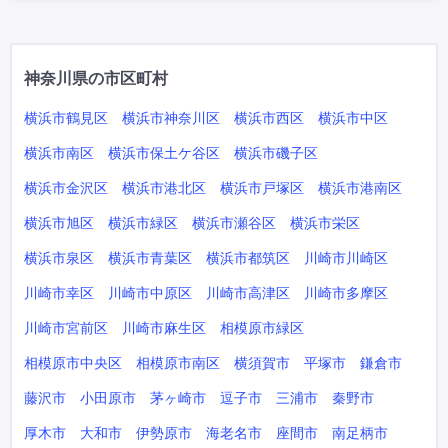
神奈川県の市区町村
横浜市鶴見区
横浜市神奈川区
横浜市西区
横浜市中区
横浜市南区
横浜市保土ケ谷区
横浜市磯子区
横浜市金沢区
横浜市港北区
横浜市戸塚区
横浜市港南区
横浜市旭区
横浜市緑区
横浜市瀬谷区
横浜市栄区
横浜市泉区
横浜市青葉区
横浜市都筑区
川崎市川崎区
川崎市幸区
川崎市中原区
川崎市高津区
川崎市多摩区
川崎市宮前区
川崎市麻生区
相模原市緑区
相模原市中央区
相模原市南区
横須賀市
平塚市
鎌倉市
藤沢市
小田原市
茅ヶ崎市
逗子市
三浦市
秦野市
厚木市
大和市
伊勢原市
海老名市
座間市
南足柄市