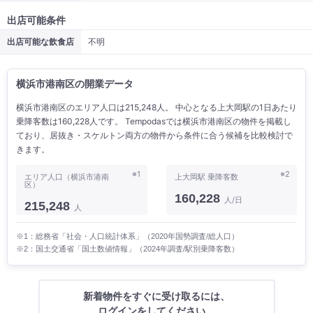
出店可能条件
出店可能な飲食店
不明
横浜市港南区の開業データ
横浜市港南区のエリア人口は215,248人。 中心となる上大岡駅の1日あたり
乗降客数は160,228人です。 Tempodasでは横浜市港南区の物件を掲載し
ており、居抜き・スケルトン両方の物件から条件に合う候補を比較検討で
きます。
※1
※2
エリア人口（横浜市港南
上大岡駅 乗降客数
区）
160,228
人/日
215,248
人
※1：総務省「社会・人口統計体系」（2020年国勢調査/総人口）
※2：国土交通省「国土数値情報」（2024年調査/駅別乗降客数）
新着物件をすぐに受け取るには、
ログインをしてください。