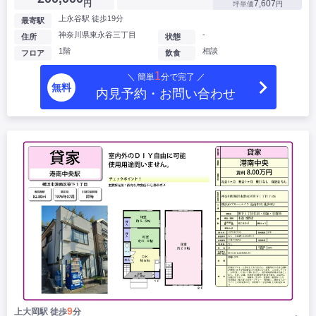
円
7,607
坪単価
円
上永谷駅 徒歩19分
最寄駅
神奈川県東永谷三丁目
-
住所
状態
1階
相談
フロア
飲食
1
＼ 簡単
分で完了 ／
無料
内見予約・お問い合わせ
9
上大岡駅 徒歩
分