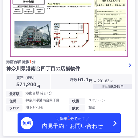
1
港南台駅 徒歩
分
神奈川県港南台四丁目の店舗物件
賃料
（税込）
61.1
坪数
坪
＝ 201.63㎡
571,200
円
9,349
坪単価
円
港南台駅 徒歩1分
最寄駅
神奈川県港南台四丁目
スケルトン
住所
状態
地下1〜3階
相談
フロア
飲食
1
＼ 簡単
分で完了 ／
無料
内見予約・お問い合わせ