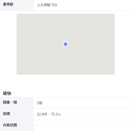
最寄駅
上大岡駅 5分
|
|
|
居抜き
スケルトン
指定なし
建物
階建・階
1階
面積
22.8坪・75.3㎡
内装状態
-