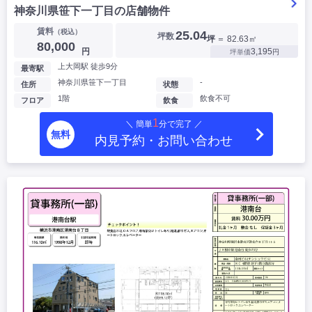
神奈川県笹下一丁目の店舗物件
賃料
（税込）
25.04
坪数
坪
＝ 82.63㎡
80,000
円
3,195
坪単価
円
上大岡駅 徒歩9分
最寄駅
神奈川県笹下一丁目
-
住所
状態
1階
飲食不可
フロア
飲食
1
＼ 簡単
分で完了 ／
無料
内見予約・お問い合わせ