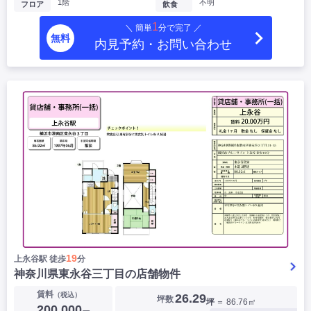
1階
不明
フロア
飲食
1
＼ 簡単
分で完了 ／
無料
内見予約・お問い合わせ
19
上永谷駅 徒歩
分
神奈川県東永谷三丁目の店舗物件
賃料
（税込）
26.29
坪数
坪
＝ 86.76㎡
200,000