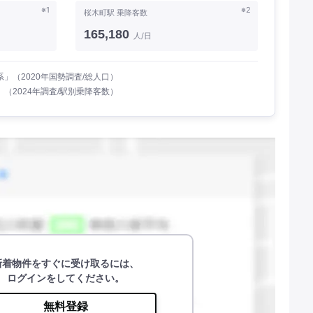
※1
※2
桜木町駅 乗降客数
165,180
人/日
」（2020年国勢調査/総人口）
（2024年調査/駅別乗降客数）
新着物件をすぐに受け取るには、
ログインをしてください。
無料登録