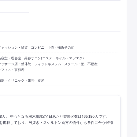
ファッション・雑貨
コンビニ
小売・物販その他
美容室・理容室
美容サロン(エステ・ネイル・マツエク)
マッサージ店・整体院
フィットネスジム
スクール・塾
不動産
オフィス・事務所
病院・クリニック・歯科
薬局
88人。 中心となる桜木町駅の1日あたり乗降客数は165,180人です。
物件を掲載しており、居抜き・スケルトン両方の物件から条件に合う候補