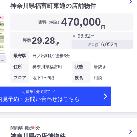
神奈川県福富町東通の店舗物件
470,000
賃料
（税込）
円
＝ 96.62㎡
29.28
坪数
坪
16,052
坪単価
円
最寄駅
日ノ出町駅 徒歩6分
住所
神奈川県福富町東通
状態
居抜き
フロア
地下1〜9階
飲食
相談
1
＼ 簡単
分で完了 ／
内見予約・お問い合わせ
はこちら
6
関内駅 徒歩
分
神奈川県の店舗物件