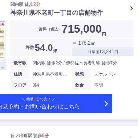
2
関内駅 徒歩
分
神奈川県不老町一丁目の店舗物件
715,000
賃料
（税込）
円
＝ 178.2㎡
54.0
坪数
坪
13,241
坪単価
円
最寄駅
関内駅 徒歩2分 / 伊勢佐木長者町駅 徒歩7分
住所
神奈川県不老町一丁目
状態
スケルトン
フロア
3階
飲食
不明
1
＼ 簡単
分で完了 ／
内見予約・お問い合わせ
はこちら
6
日ノ出町駅 徒歩
分