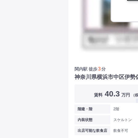
3
関内駅
徒歩
分
神奈川県横浜市中区伊勢
40.3
賃料
万円
（
階建・階
2階
内装状態
スケルトン
出店可能な飲食店
飲食不可