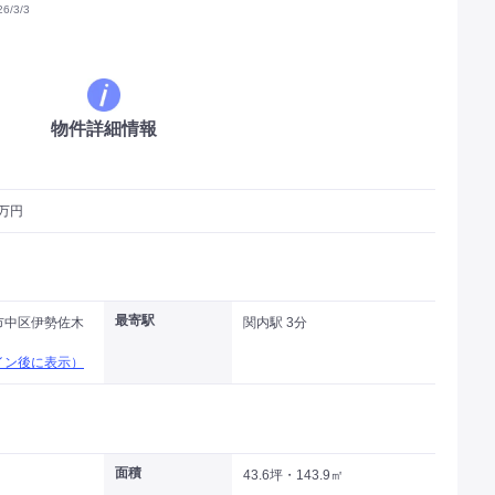
/3/3
物件詳細情報
9万円
最寄駅
市中区伊勢佐木
関内駅 3分
イン後に表示）
面積
43.6坪・143.9㎡