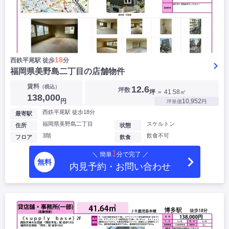
18
西鉄平尾駅 徒歩
分
福岡県美野島二丁目の店舗物件
賃料
（税込）
12.6
坪数
坪
＝ 41.58㎡
138,000
円
10,952
坪単価
円
西鉄平尾駅 徒歩18分
最寄駅
福岡県美野島二丁目
スケルトン
住所
状態
3階
飲食不可
フロア
飲食
1
＼ 簡単
分で完了 ／
無料
内見予約・お問い合わせ