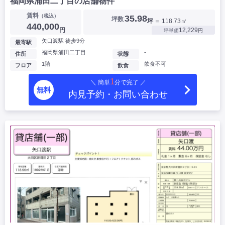
福岡県浦田二丁目の店舗物件
賃料
（税込）
35.98
坪数
坪
＝ 118.73㎡
440,000
円
12,229
坪単価
円
矢口渡駅 徒歩9分
最寄駅
福岡県浦田二丁目
-
住所
状態
1階
飲食不可
フロア
飲食
1
＼ 簡単
分で完了 ／
無料
内見予約・お問い合わせ