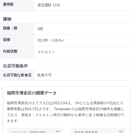
最寄駅
渡辺通駅 12分
|
|
|
居抜き
スケルトン
指定なし
建物
階建・階
3階
面積
35.3坪・116.6㎡
内装状態
スケルトン
出店可能条件
出店可能な飲食店
飲食不可
福岡市博多区の開業データ
福岡市博多区のエリア人口は252,034人。 中心となる博多駅の1日あたり
乗降客数は504,752人です。 Tempodasでは福岡市博多区の物件を掲載し
ており、居抜き・スケルトン両方の物件から条件に合う候補を比較検討で
きます。
※1
※2
エリア人口（福岡市博多
博多駅 乗降客数