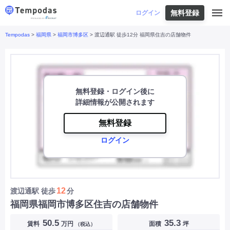
無料登録
はじめての方へ
ログイン
Tempodas
>
福岡県
>
福岡市博多区
> 渡辺通駅 徒歩12分 福岡県住吉の店舗物件
Tempodasとは
都道府県や業種から探す
便利な機能
都道府県から探す
お役立ちコンテンツ
北海道
・
東北
北海道
|
青森県
|
岩手県
|
宮城県
|
秋田県
|
利用イメージ
山形県
|
福島県
|
無料登録・ログイン後に
関東
東京都
|
神奈川県
|
埼玉県
|
千葉県
|
栃木県
|
詳細情報が公開されます
よくあるご質問
茨城県
|
群馬県
|
中部
山梨県
|
長野県
|
石川県
|
新潟県
|
富山県
|
無料登録
お問い合わせ
福井県
|
愛知県
|
岐阜県
|
静岡県
|
ログイン
近畿
大阪府
|
兵庫県
|
京都府
|
滋賀県
|
奈良県
|
和歌山県
|
三重県
|
中国
岡山県
|
広島県
|
鳥取県
|
島根県
|
山口県
|
四国
香川県
|
徳島県
|
愛媛県
|
高知県
|
九州
福岡県
|
佐賀県
|
長崎県
|
熊本県
|
大分県
|
12
渡辺通駅
徒歩
分
宮崎県
|
鹿児島県
|
沖縄県
|
福岡県福岡市博多区住吉の店舗物件
業種から探す
50.5
35.3
賃料
万円
面積
坪
（税込）
飲食店・飲食業