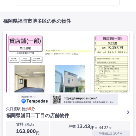
福岡県福岡市博多区の他の物件
9
矢口渡駅 徒歩
分
福岡県浦田二丁目の店舗物件
賃料
（税込）
13.43
坪数
坪
＝ 44.32㎡
163,900
円
12,204
坪単価
円