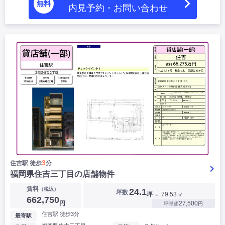
無料
内見予約・お問い合わせ
3
住吉駅 徒歩
分
福岡県住吉三丁目の店舗物件
賃料
（税込）
24.1
坪数
坪
＝ 79.53㎡
662,750
円
27,500
坪単価
円
住吉駅 徒歩3分
最寄駅