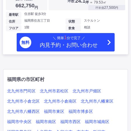
24.1
坪数
坪
＝ 79.53㎡
662,750
円
27,500
坪単価
円
住吉駅 徒歩3分
最寄駅
福岡県住吉三丁目
スケルトン
住所
状態
1階
相談
フロア
飲食
1
＼ 簡単
分で完了 ／
無料
内見予約・お問い合わせ
福岡県の市区町村
北九州市門司区
北九州市若松区
北九州市戸畑区
北九州市小倉北区
北九州市小倉南区
北九州市八幡東区
北九州市八幡西区
福岡市東区
福岡市博多区
福岡市中央区
福岡市南区
福岡市西区
福岡市城南区