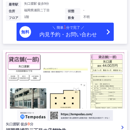
矢口渡駅 徒歩9分
最寄駅
福岡県浦田二丁目
-
住所
状態
1階
不明
フロア
飲食
1
＼ 簡単
分で完了 ／
無料
内見予約・お問い合わせ
9
矢口渡駅 徒歩
分