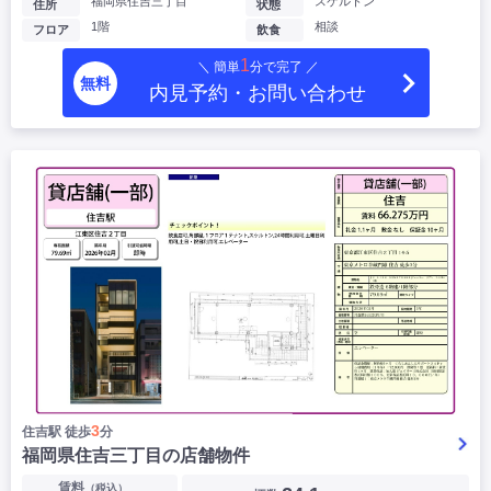
福岡県住吉三丁目
スケルトン
住所
状態
1階
相談
フロア
飲食
1
＼ 簡単
分で完了 ／
無料
内見予約・お問い合わせ
3
住吉駅 徒歩
分
福岡県住吉三丁目の店舗物件
賃料
（税込）