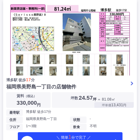
17
博多駅 徒歩
分
福岡県美野島一丁目の店舗物件
賃料
（税込）
24.57
坪数
坪
＝ 81.08㎡
330,000
円
13,431
坪単価
円
博多駅 徒歩17分
最寄駅
福岡県美野島一丁目
-
住所
状態
1〜3階
不明
フロア
飲食
1
＼ 簡単
分で完了 ／