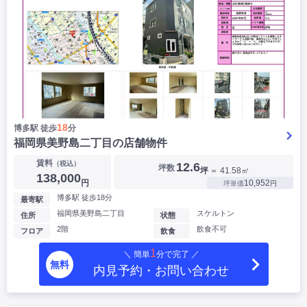
18
博多駅 徒歩
分
福岡県美野島二丁目の店舗物件
賃料
（税込）
12.6
坪数
坪
＝ 41.58㎡
138,000
円
10,952
坪単価
円
博多駅 徒歩18分
最寄駅
福岡県美野島二丁目
スケルトン
住所
状態
2階
飲食不可
フロア
飲食
1
＼ 簡単
分で完了 ／
無料
内見予約・お問い合わせ