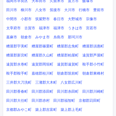
福岡市早良区
大牟田市
久留米市
直方市
飯塚市
田川市
柳川市
八女市
筑後市
大川市
行橋市
豊前市
中間市
小郡市
筑紫野市
春日市
大野城市
宗像市
太宰府市
古賀市
福津市
福津市
うきは市
宮若市
嘉麻市
朝倉市
みやま市
糸島市
那珂川市
糟屋郡宇美町
糟屋郡篠栗町
糟屋郡志免町
糟屋郡須惠町
糟屋郡新宮町
糟屋郡久山町
糟屋郡粕屋町
遠賀郡芦屋町
遠賀郡水巻町
遠賀郡岡垣町
遠賀郡遠賀町
鞍手郡小竹町
鞍手郡鞍手町
嘉穂郡桂川町
朝倉郡筑前町
朝倉郡東峰村
三井郡大刀洗町
三潴郡大木町
八女郡広川町
田川郡香春町
田川郡添田町
田川郡糸田町
田川郡川崎町
田川郡大任町
田川郡赤村
田川郡福智町
京都郡苅田町
京都郡みやこ町
築上郡吉富町
築上郡上毛町