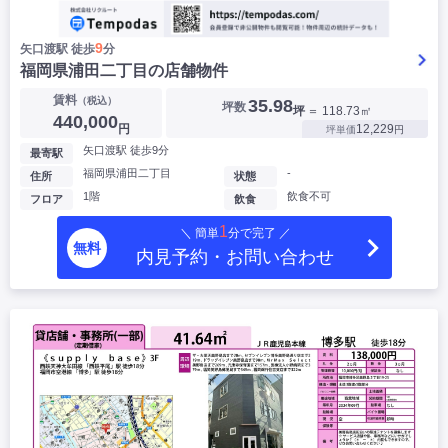
9
矢口渡駅 徒歩
分
福岡県浦田二丁目の店舗物件
賃料
（税込）
35.98
坪数
坪
＝ 118.73㎡
440,000
円
12,229
坪単価
円
矢口渡駅 徒歩9分
最寄駅
福岡県浦田二丁目
-
住所
状態
1階
飲食不可
フロア
飲食
1
＼ 簡単
分で完了 ／
無料
内見予約・お問い合わせ