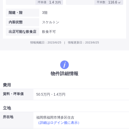
1.4
116.6
坪単価
平米数
万円
㎡
|
|
|
バー
カフェ・喫茶店・軽飲食
居酒屋・ダイニングバー・バル
|
|
ラーメン・中華料理
パン屋・ケーキ屋
階建・階
3階
|
|
お好み焼き・ステーキ・鉄板焼き
焼肉・韓国料理
内装状態
スケルトン
|
|
|
洋食・レストラン
テイクアウト・デリバリー
そば・うどん
|
|
|
和食・寿司・小料理屋
カレー・インド料理
焼き鳥
出店可能な飲食店
飲食不可
|
|
|
タピオカ
すき焼き・しゃぶしゃぶ
パスタ・イタリア料理
|
|
ファーストフード・屋台
フレンチ・フランス料理
情報掲載日：2023/6/25 | 情報更新日：2023/6/25
|
|
アジア料理・エスニック
カラオケ・パブ・スナック
サービス・医療
|
|
美容室・理容室
美容サロン(エステ・ネイル・マツエク)
|
|
マッサージ店・整体院
フィットネスジム
物件詳細情報
|
|
|
病院・クリニック・歯科
スクール・塾
不動産
小売・物販
費用
|
|
|
アパレル・古着屋
コンビニ
花屋
賃料・坪単価
50.5万円・1.4万円
その他
|
|
|
オフィス・事務所
コインランドリー
ネットカフェ・漫画喫茶
立地
|
スタジオ・ホール
所在地
福岡県福岡市博多区住吉
（詳細はログイン後に表示）
こだわり条件から探す