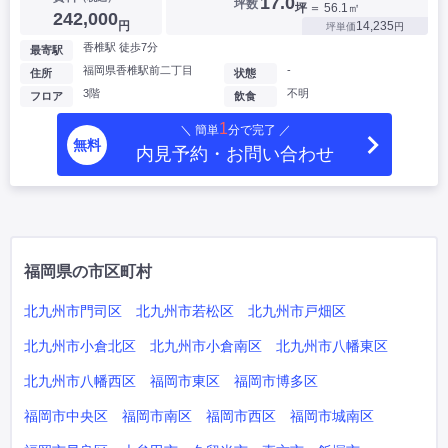
17.0
坪数
坪
＝ 56.1㎡
242,000
円
14,235
坪単価
円
香椎駅 徒歩7分
最寄駅
福岡県香椎駅前二丁目
-
住所
状態
3階
不明
フロア
飲食
1
＼ 簡単
分で完了 ／
無料
内見予約・お問い合わせ
福岡県の市区町村
北九州市門司区
北九州市若松区
北九州市戸畑区
北九州市小倉北区
北九州市小倉南区
北九州市八幡東区
北九州市八幡西区
福岡市東区
福岡市博多区
福岡市中央区
福岡市南区
福岡市西区
福岡市城南区