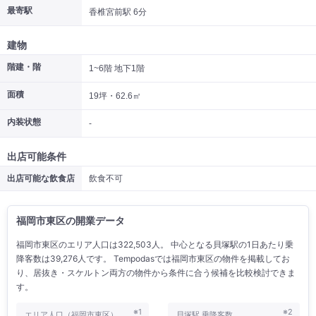
最寄駅
香椎宮前駅 6分
|
|
|
居抜き
スケルトン
指定なし
建物
階建・階
1~6階 地下1階
面積
19坪・62.6㎡
内装状態
-
出店可能条件
出店可能な飲食店
飲食不可
福岡市東区の開業データ
福岡市東区のエリア人口は322,503人。 中心となる貝塚駅の1日あたり乗
降客数は39,276人です。 Tempodasでは福岡市東区の物件を掲載してお
り、居抜き・スケルトン両方の物件から条件に合う候補を比較検討できま
す。
※1
※2
エリア人口（福岡市東区）
貝塚駅 乗降客数