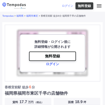
無料登録
はじめての方へ
ログイン
Tempodas
>
福岡県
>
福岡市東区
> 香椎宮前駅 徒歩6分 福岡県千早の店舗物件
Tempodasとは
都道府県や業種から探す
便利な機能
都道府県から探す
お役立ちコンテンツ
北海道
・
東北
北海道
|
青森県
|
岩手県
|
宮城県
|
秋田県
|
利用イメージ
山形県
|
福島県
|
無料登録・ログイン後に
関東
東京都
|
神奈川県
|
埼玉県
|
千葉県
|
栃木県
|
詳細情報が公開されます
よくあるご質問
茨城県
|
群馬県
|
中部
山梨県
|
長野県
|
石川県
|
新潟県
|
富山県
|
無料登録
お問い合わせ
福井県
|
愛知県
|
岐阜県
|
静岡県
|
ログイン
近畿
大阪府
|
兵庫県
|
京都府
|
滋賀県
|
奈良県
|
和歌山県
|
三重県
|
中国
岡山県
|
広島県
|
鳥取県
|
島根県
|
山口県
|
四国
香川県
|
徳島県
|
愛媛県
|
高知県
|
九州
福岡県
|
佐賀県
|
長崎県
|
熊本県
|
大分県
|
6
香椎宮前駅
徒歩
分
宮崎県
|
鹿児島県
|
沖縄県
|
福岡県福岡市東区千早の店舗物件
業種から探す
17.7
18.9
賃料
万円
面積
坪
（税込）
飲食店・飲食業