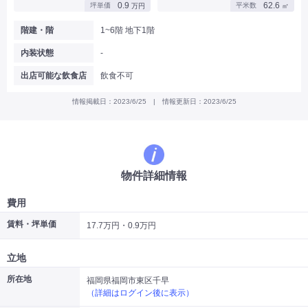
0.9
62.6
坪単価
平米数
万円
㎡
|
|
|
バー
カフェ・喫茶店・軽飲食
居酒屋・ダイニングバー・バル
|
|
ラーメン・中華料理
パン屋・ケーキ屋
階建・階
1~6階 地下1階
|
|
お好み焼き・ステーキ・鉄板焼き
焼肉・韓国料理
内装状態
-
|
|
|
洋食・レストラン
テイクアウト・デリバリー
そば・うどん
|
|
|
和食・寿司・小料理屋
カレー・インド料理
焼き鳥
出店可能な飲食店
飲食不可
|
|
|
タピオカ
すき焼き・しゃぶしゃぶ
パスタ・イタリア料理
|
|
ファーストフード・屋台
フレンチ・フランス料理
情報掲載日：2023/6/25 | 情報更新日：2023/6/25
|
|
アジア料理・エスニック
カラオケ・パブ・スナック
サービス・医療
|
|
美容室・理容室
美容サロン(エステ・ネイル・マツエク)
|
|
マッサージ店・整体院
フィットネスジム
物件詳細情報
|
|
|
病院・クリニック・歯科
スクール・塾
不動産
小売・物販
費用
|
|
|
アパレル・古着屋
コンビニ
花屋
賃料・坪単価
17.7万円・0.9万円
その他
|
|
|
オフィス・事務所
コインランドリー
ネットカフェ・漫画喫茶
立地
|
スタジオ・ホール
所在地
福岡県福岡市東区千早
（詳細はログイン後に表示）
こだわり条件から探す