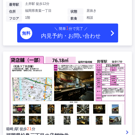
土井駅 徒歩12分
最寄駅
福岡県青葉一丁目
居抜き
住所
状態
1階
相談
フロア
飲食
1
＼ 簡単
分で完了 ／
無料
内見予約・お問い合わせ
21
箱崎｣駅 徒歩
分