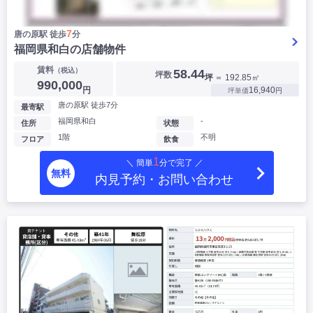
7
唐の原駅 徒歩
分
福岡県和白の店舗物件
賃料
（税込）
58.44
坪数
坪
＝ 192.85㎡
990,000
円
16,940
坪単価
円
唐の原駅 徒歩7分
最寄駅
福岡県和白
-
住所
状態
1階
不明
フロア
飲食
1
＼ 簡単
分で完了 ／
無料
内見予約・お問い合わせ