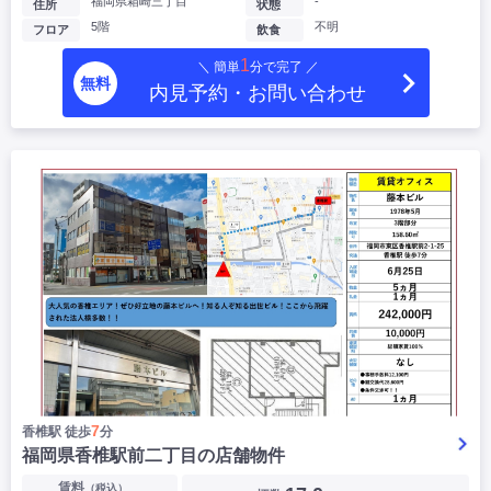
福岡県箱崎三丁目
-
住所
状態
5階
不明
フロア
飲食
1
＼ 簡単
分で完了 ／
無料
内見予約・お問い合わせ
7
香椎駅 徒歩
分
福岡県香椎駅前二丁目の店舗物件
賃料
（税込）