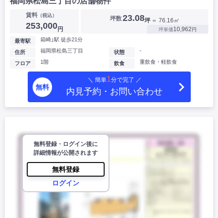
福岡県松島三丁目の店舗物件
賃料
（税込）
23.08
坪数
坪
＝ 76.16㎡
253,000
円
10,962
坪単価
円
箱崎｣駅 徒歩21分
最寄駅
福岡県松島三丁目
-
住所
状態
1階
重飲食・軽飲食
フロア
飲食
1
＼ 簡単
分で完了 ／
無料
内見予約・お問い合わせ
無料登録・ログイン後に
詳細情報が公開されます
無料登録
ログイン