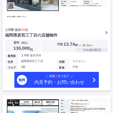
16
土井駅 徒歩
分
福岡県若宮三丁目の店舗物件
賃料
（税込）
13.74
坪数
坪
＝ 45.34㎡
130,000
円
9,461
坪単価
円
土井駅 徒歩16分
最寄駅
福岡県若宮三丁目
スケルトン
住所
状態
1階
不明
フロア
飲食
1
＼ 簡単
分で完了 ／
無料
内見予約・お問い合わせ