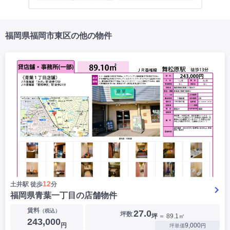
福岡県福岡市東区の他の物件
12
土井駅 徒歩
分
福岡県青葉一丁目の店舗物件
賃料
（税込）
27.0
坪数
坪
＝ 89.1㎡
243,000
円
9,000
坪単価
円