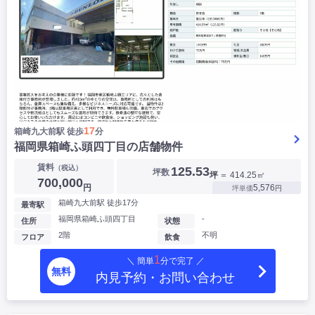
17
箱崎九大前駅 徒歩
分
福岡県箱崎ふ頭四丁目の店舗物件
賃料
（税込）
125.53
坪数
坪
＝ 414.25㎡
700,000
円
5,576
坪単価
円
箱崎九大前駅 徒歩17分
最寄駅
福岡県箱崎ふ頭四丁目
-
住所
状態
2階
不明
フロア
飲食
1
＼ 簡単
分で完了 ／
無料
内見予約・お問い合わせ