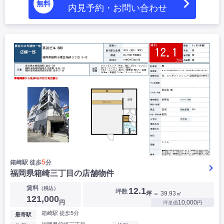
無料
内見予約・お問い合わせ
5
箱崎駅 徒歩
分
福岡県箱崎三丁目の店舗物件
賃料
（税込）
12.1
坪数
坪
＝ 39.93㎡
121,000
円
10,000
坪単価
円
箱崎駅 徒歩5分
最寄駅