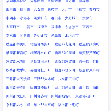
福岡市早良区
大牟田市
久留米市
直方市
飯塚市
田川市
柳川市
八女市
筑後市
大川市
行橋市
豊前市
中間市
小郡市
筑紫野市
春日市
大野城市
宗像市
太宰府市
古賀市
福津市
福津市
うきは市
宮若市
嘉麻市
朝倉市
みやま市
糸島市
那珂川市
糟屋郡宇美町
糟屋郡篠栗町
糟屋郡志免町
糟屋郡須惠町
糟屋郡新宮町
糟屋郡久山町
糟屋郡粕屋町
遠賀郡芦屋町
遠賀郡水巻町
遠賀郡岡垣町
遠賀郡遠賀町
鞍手郡小竹町
鞍手郡鞍手町
嘉穂郡桂川町
朝倉郡筑前町
朝倉郡東峰村
三井郡大刀洗町
三潴郡大木町
八女郡広川町
田川郡香春町
田川郡添田町
田川郡糸田町
田川郡川崎町
田川郡大任町
田川郡赤村
田川郡福智町
京都郡苅田町
京都郡みやこ町
築上郡吉富町
築上郡上毛町