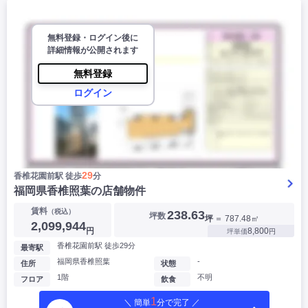
無料登録・ログイン後に
詳細情報が公開されます
無料登録
ログイン
29
香椎花園前駅 徒歩
分
福岡県香椎照葉の店舗物件
賃料
（税込）
238.63
坪数
坪
＝ 787.48㎡
2,099,944
円
8,800
坪単価
円
香椎花園前駅 徒歩29分
最寄駅
福岡県香椎照葉
-
住所
状態
1階
不明
フロア
飲食
1
＼ 簡単
分で完了 ／