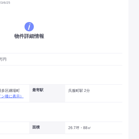
/6/25
物件詳細情報
5万円
最寄駅
博多区綱場町
呉服町駅 2分
イン後に表示）
面積
26.7坪・88㎡