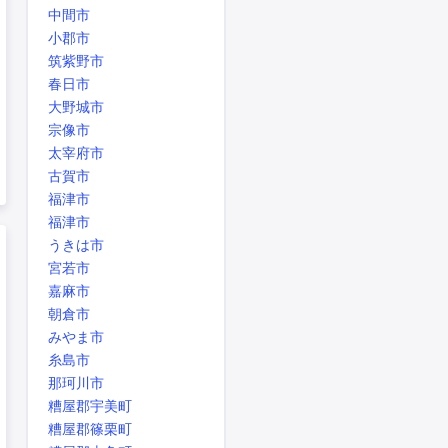
中間市
小郡市
筑紫野市
春日市
大野城市
宗像市
太宰府市
古賀市
福津市
福津市
うきは市
宮若市
嘉麻市
朝倉市
みやま市
糸島市
那珂川市
糟屋郡宇美町
糟屋郡篠栗町