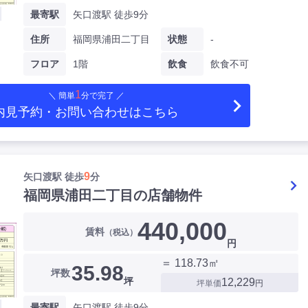
最寄駅
矢口渡駅 徒歩9分
住所
福岡県浦田二丁目
状態
-
フロア
1階
飲食
飲食不可
1
＼ 簡単
分で完了 ／
内見予約・お問い合わせ
はこちら
9
矢口渡駅 徒歩
分
福岡県浦田二丁目の店舗物件
440,000
賃料
（税込）
円
＝ 118.73㎡
35.98
坪数
坪
12,229
坪単価
円
最寄駅
矢口渡駅 徒歩9分