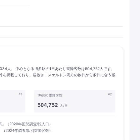
034人。 中心となる博多駅の1日あたり乗降客数は504,752人です。
の物件を掲載しており、居抜き・スケルトン両方の物件から条件に合う候
※1
※2
博多駅 乗降客数
504,752
人/日
」（2020年国勢調査/総人口）
（2024年調査/駅別乗降客数）