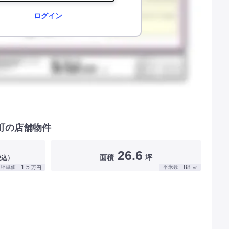
ログイン
町の店舗物件
26.6
面積
坪
税込）
1.5
88
坪単価
平米数
万円
㎡