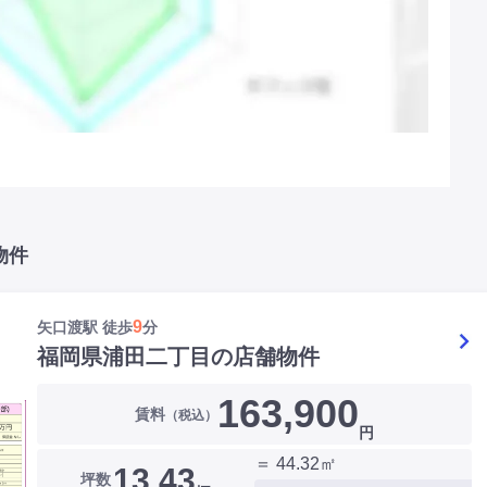
物件
9
矢口渡駅 徒歩
分
福岡県浦田二丁目の店舗物件
163,900
賃料
（税込）
円
＝ 44.32㎡
13.43
坪数