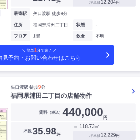
坪
12,204
坪単価
円
最寄駅
矢口渡駅 徒歩9分
住所
福岡県浦田二丁目
状態
-
フロア
1階
飲食
不明
1
＼ 簡単
分で完了 ／
内見予約・お問い合わせ
はこちら
9
矢口渡駅 徒歩
分
福岡県浦田二丁目の店舗物件
440,000
賃料
（税込）
円
＝ 118.73㎡
35.98
坪数
坪
12,229
坪単価
円