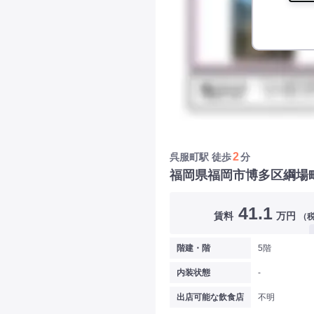
2
呉服町駅
徒歩
分
福岡県福岡市博多区綱場
41.1
賃料
万円
（
階建・階
5階
内装状態
-
出店可能な飲食店
不明