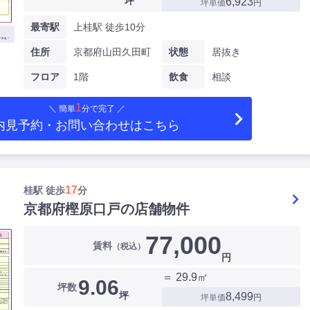
坪
6,923
坪単価
円
最寄駅
上桂駅 徒歩10分
住所
京都府山田久田町
状態
居抜き
フロア
1階
飲食
相談
1
＼ 簡単
分で完了 ／
内見予約・お問い合わせ
はこちら
17
桂駅 徒歩
分
京都府樫原口戸の店舗物件
77,000
賃料
（税込）
円
＝ 29.9㎡
9.06
坪数
坪
8,499
坪単価
円