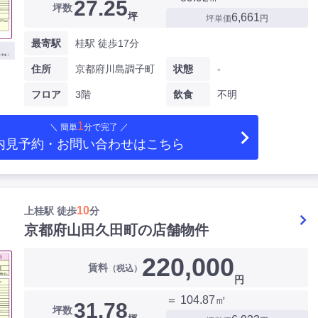
27.25
坪数
坪
6,661
坪単価
円
最寄駅
桂駅 徒歩17分
住所
京都府川島調子町
状態
-
フロア
3階
飲食
不明
1
＼ 簡単
分で完了 ／
内見予約・お問い合わせ
はこちら
10
上桂駅 徒歩
分
京都府山田久田町の店舗物件
220,000
賃料
（税込）
円
＝ 104.87㎡
31.78
坪数