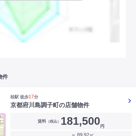
物件
17
桂駅 徒歩
分
京都府川島調子町の店舗物件
181,500
賃料
（税込）
円
＝ 89.92㎡