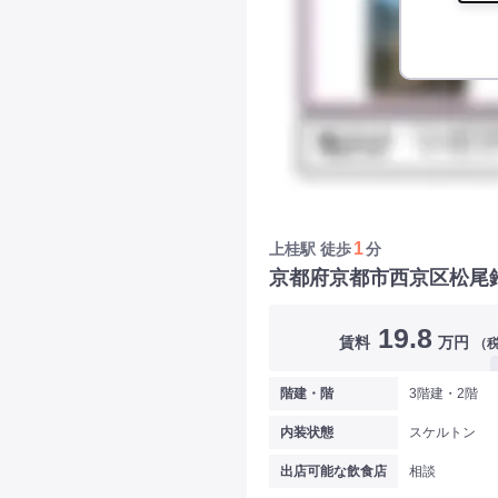
1
上桂駅
徒歩
分
京都府京都市西京区松尾
19.8
賃料
万円
（
階建・階
3階建・2階
内装状態
スケルトン
出店可能な飲食店
相談