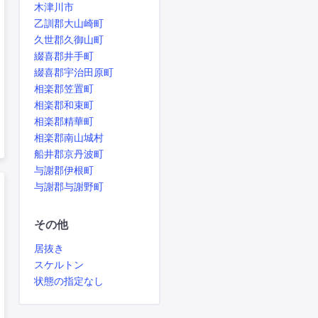
木津川市
乙訓郡大山崎町
久世郡久御山町
綴喜郡井手町
綴喜郡宇治田原町
相楽郡笠置町
相楽郡和束町
相楽郡精華町
相楽郡南山城村
船井郡京丹波町
与謝郡伊根町
与謝郡与謝野町
その他
居抜き
スケルトン
状態の指定なし