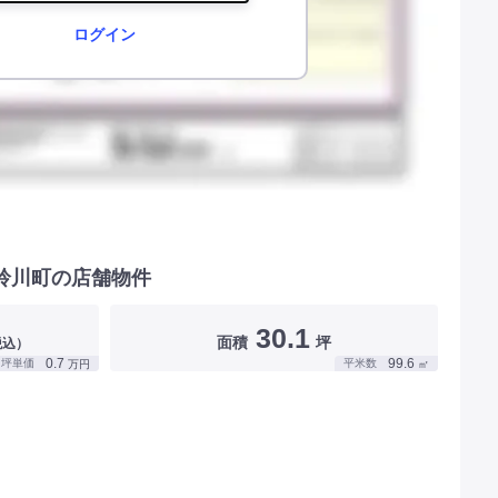
ログイン
鈴川町の店舗物件
30.1
面積
坪
税込）
0.7
99.6
坪単価
平米数
万円
㎡