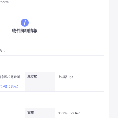
/5/20
物件詳細情報
7万円
最寄駅
西京区松尾鈴川
上桂駅 1分
イン後に表示）
面積
30.2坪・99.6㎡