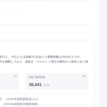
837人。 中心となる桂駅の1日あたり乗降客数は38,441人です。
の物件を掲載しており、居抜き・スケルトン両方の物件から条件に合う候
※1
※2
桂駅 乗降客数
38,441
人/日
」（2020年国勢調査/総人口）
（2024年調査/駅別乗降客数）