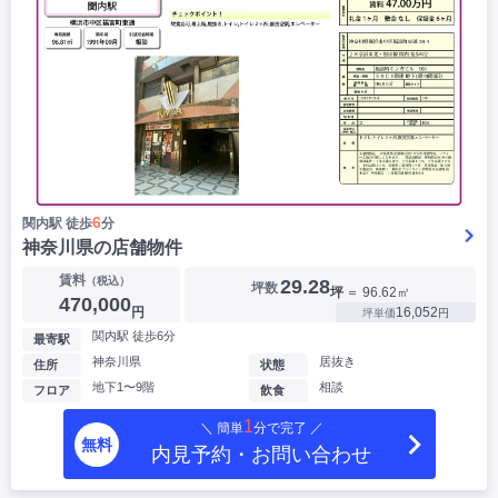
6
関内駅 徒歩
分
神奈川県の店舗物件
賃料
（税込）
29.28
坪数
坪
＝ 96.62㎡
470,000
円
16,052
坪単価
円
関内駅 徒歩6分
最寄駅
神奈川県
居抜き
住所
状態
地下1〜9階
相談
フロア
飲食
1
＼ 簡単
分で完了 ／
無料
内見予約・お問い合わせ