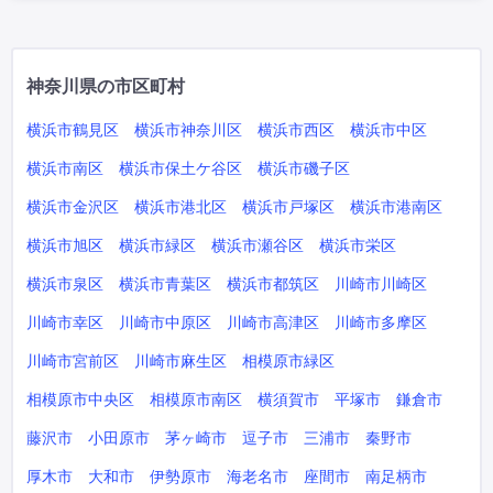
神奈川県の市区町村
横浜市鶴見区
横浜市神奈川区
横浜市西区
横浜市中区
横浜市南区
横浜市保土ケ谷区
横浜市磯子区
横浜市金沢区
横浜市港北区
横浜市戸塚区
横浜市港南区
横浜市旭区
横浜市緑区
横浜市瀬谷区
横浜市栄区
横浜市泉区
横浜市青葉区
横浜市都筑区
川崎市川崎区
川崎市幸区
川崎市中原区
川崎市高津区
川崎市多摩区
川崎市宮前区
川崎市麻生区
相模原市緑区
相模原市中央区
相模原市南区
横須賀市
平塚市
鎌倉市
藤沢市
小田原市
茅ヶ崎市
逗子市
三浦市
秦野市
厚木市
大和市
伊勢原市
海老名市
座間市
南足柄市