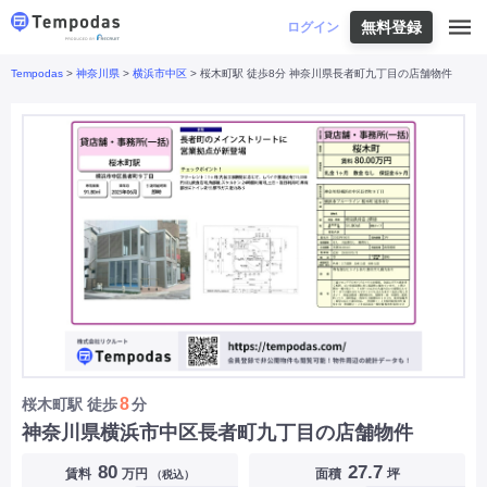
無料登録
はじめての方へ
ログイン
Tempodas
>
神奈川県
>
横浜市中区
> 桜木町駅 徒歩8分 神奈川県長者町九丁目の店舗物件
Tempodasとは
都道府県や業種から探す
便利な機能
都道府県から探す
お役立ちコンテンツ
北海道
・
東北
北海道
|
青森県
|
岩手県
|
宮城県
|
秋田県
|
利用イメージ
山形県
|
福島県
|
関東
東京都
|
神奈川県
|
埼玉県
|
千葉県
|
栃木県
|
よくあるご質問
茨城県
|
群馬県
|
中部
山梨県
|
長野県
|
石川県
|
新潟県
|
富山県
|
お問い合わせ
福井県
|
愛知県
|
岐阜県
|
静岡県
|
近畿
大阪府
|
兵庫県
|
京都府
|
滋賀県
|
奈良県
|
和歌山県
|
三重県
|
中国
岡山県
|
広島県
|
鳥取県
|
島根県
|
山口県
|
四国
香川県
|
徳島県
|
愛媛県
|
高知県
|
九州
福岡県
|
佐賀県
|
長崎県
|
熊本県
|
大分県
|
8
桜木町駅
徒歩
分
宮崎県
|
鹿児島県
|
沖縄県
|
神奈川県横浜市中区長者町九丁目の店舗物件
業種から探す
80
27.7
賃料
万円
面積
坪
（税込）
飲食店・飲食業