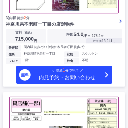
2
関内駅 徒歩
分
神奈川県不老町一丁目の店舗物件
賃料
（税込）
54.0
坪数
坪
＝ 178.2㎡
715,000
円
13,241
坪単価
円
関内駅 徒歩2分 / 伊勢佐木長者町駅 徒歩7分
最寄駅
神奈川県不老町一丁目
スケルトン
住所
状態
3階
不明
フロア
飲食
1
＼ 簡単
分で完了 ／
無料
内見予約・お問い合わせ