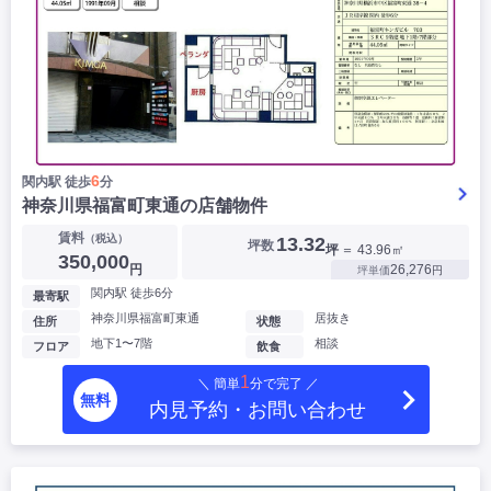
6
関内駅 徒歩
分
神奈川県福富町東通の店舗物件
賃料
（税込）
13.32
坪数
坪
＝ 43.96㎡
350,000
円
26,276
坪単価
円
関内駅 徒歩6分
最寄駅
神奈川県福富町東通
居抜き
住所
状態
地下1〜7階
相談
フロア
飲食
1
＼ 簡単
分で完了 ／
無料
内見予約・お問い合わせ