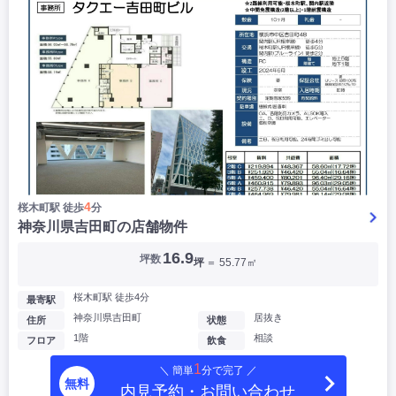
4
桜木町駅 徒歩
分
神奈川県吉田町の店舗物件
16.9
坪数
坪
＝ 55.77㎡
桜木町駅 徒歩4分
最寄駅
神奈川県吉田町
居抜き
住所
状態
1階
相談
フロア
飲食
1
＼ 簡単
分で完了 ／
無料
内見予約・お問い合わせ