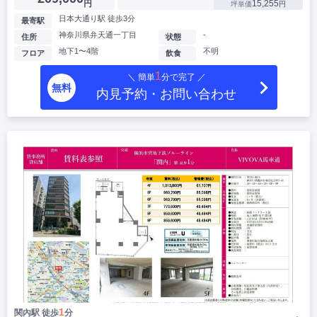
円
15,255
坪単価
円
日本大通り駅 徒歩3分
最寄駅
神奈川県弁天通一丁目
-
住所
状態
地下1〜4階
不明
フロア
飲食
1
＼ 簡単
分で完了 ／
無料
内見予約・お問い合わせ
1
関內駅 徒歩
分