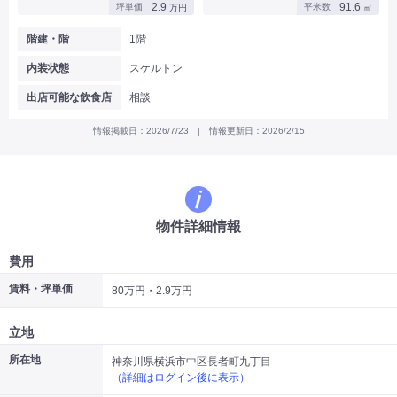
2.9
91.6
坪単価
平米数
万円
㎡
|
|
|
バー
カフェ・喫茶店・軽飲食
居酒屋・ダイニングバー・バル
|
|
ラーメン・中華料理
パン屋・ケーキ屋
階建・階
1階
|
|
お好み焼き・ステーキ・鉄板焼き
焼肉・韓国料理
内装状態
スケルトン
|
|
|
洋食・レストラン
テイクアウト・デリバリー
そば・うどん
|
|
|
和食・寿司・小料理屋
カレー・インド料理
焼き鳥
出店可能な飲食店
相談
|
|
|
タピオカ
すき焼き・しゃぶしゃぶ
パスタ・イタリア料理
|
|
ファーストフード・屋台
フレンチ・フランス料理
情報掲載日：2026/7/23 | 情報更新日：2026/2/15
|
|
アジア料理・エスニック
カラオケ・パブ・スナック
サービス・医療
|
|
美容室・理容室
美容サロン(エステ・ネイル・マツエク)
|
|
マッサージ店・整体院
フィットネスジム
物件詳細情報
|
|
|
病院・クリニック・歯科
スクール・塾
不動産
小売・物販
費用
|
|
|
アパレル・古着屋
コンビニ
花屋
賃料・坪単価
80万円・2.9万円
その他
|
|
|
オフィス・事務所
コインランドリー
ネットカフェ・漫画喫茶
立地
|
スタジオ・ホール
所在地
神奈川県横浜市中区長者町九丁目
（詳細はログイン後に表示）
こだわり条件から探す