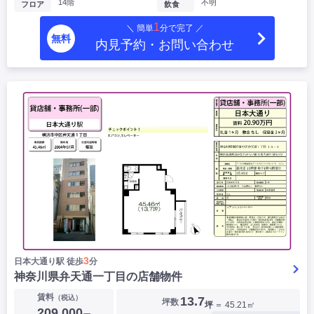
14階
不明
フロア
飲食
1
＼ 簡単
分で完了 ／
無料
内見予約・お問い合わせ
3
日本大通り駅 徒歩
分
神奈川県弁天通一丁目の店舗物件
賃料
（税込）
13.7
坪数
坪
＝ 45.21㎡
209,000