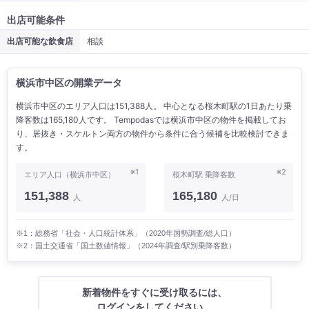
出店可能条件
出店可能な飲食店
相談
横浜市中区の開業データ
横浜市中区のエリア人口は151,388人。 中心となる桜木町駅の1日あたり乗
降客数は165,180人です。 Tempodasでは横浜市中区の物件を掲載してお
り、居抜き・スケルトン両方の物件から条件に合う候補を比較検討できま
す。
※1
※2
エリア人口（横浜市中区）
桜木町駅 乗降客数
151,388
165,180
人
人/日
※1：総務省「社会・人口統計体系」（2020年国勢調査/総人口）
※2：国土交通省「国土数値情報」（2024年調査/駅別乗降客数）
新着物件をすぐに受け取るには、
ログインをしてください。