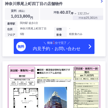
神奈川県尾上町四丁目の店舗物件
賃料
（税込）
40.07
坪数
坪
＝ 132.23㎡
1,013,800
円
25,301
坪単価
円
関內駅 徒歩1分
最寄駅
神奈川県尾上町四丁目
-
住所
状態
5階
軽飲食のみ
フロア
飲食
1
＼ 簡単
分で完了 ／
無料
内見予約・お問い合わせ