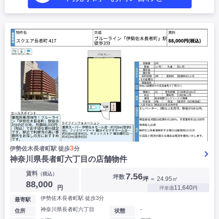
3
伊勢佐木長者町駅 徒歩
分
神奈川県長者町六丁目の店舗物件
賃料
（税込）
7.56
坪数
坪
＝ 24.95㎡
88,000
円
11,640
坪単価
円
伊勢佐木長者町駅 徒歩3分
最寄駅
神奈川県長者町六丁目
-
住所
状態