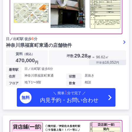
6
日ノ出町駅 徒歩
分
神奈川県福富町東通の店舗物件
賃料
（税込）
29.28
坪数
坪
＝ 96.62㎡
470,000
円
16,052
坪単価
円
日ノ出町駅 徒歩6分
最寄駅
神奈川県福富町東通
居抜き
住所
状態
地下1〜9階
相談
フロア
飲食
1
＼ 簡単
分で完了 ／
無料
内見予約・お問い合わせ