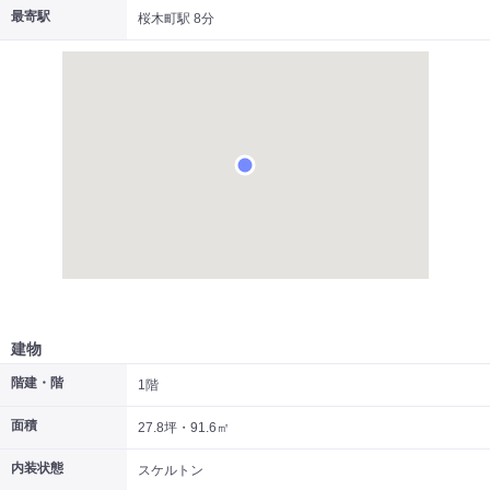
最寄駅
桜木町駅 8分
|
|
|
居抜き
スケルトン
指定なし
建物
階建・階
1階
面積
27.8坪・91.6㎡
内装状態
スケルトン