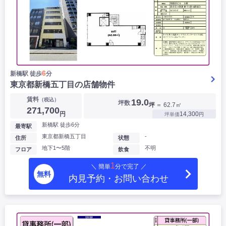
6
新橋駅 徒歩
分
東京都新橋五丁目の店舗物件
賃料
（税込）
19.0
坪数
坪
＝ 62.7㎡
271,700
円
14,300
坪単価
円
新橋駅 徒歩6分
最寄駅
東京都新橋五丁目
-
住所
状態
地下1〜5階
不明
フロア
飲食
1
＼ 簡単
分で完了 ／
無料
内見予約・お問い合わせ