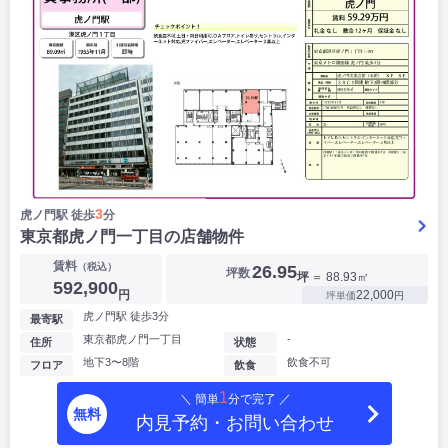
3
虎ノ門駅 徒歩
分
東京都虎ノ門一丁目の店舗物件
賃料
（税込）
26.95
坪数
坪
＝ 88.93㎡
592,900
円
22,000
坪単価
円
虎ノ門駅 徒歩3分
最寄駅
東京都虎ノ門一丁目
-
住所
状態
地下3〜8階
飲食不可
フロア
飲食
1
＼ 簡単
分で完了 ／
無料
内見予約・お問い合わせ