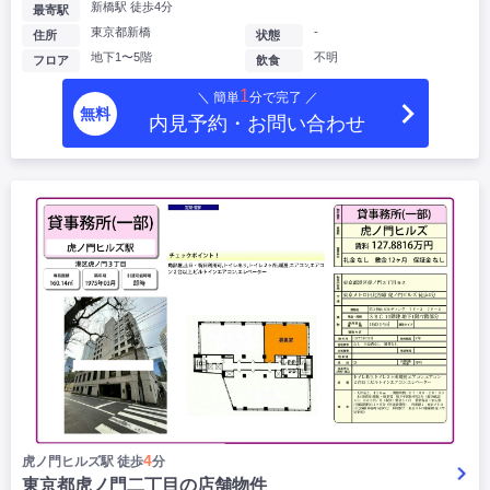
新橋駅 徒歩4分
最寄駅
東京都新橋
-
住所
状態
地下1〜5階
不明
フロア
飲食
1
＼ 簡単
分で完了 ／
無料
内見予約・お問い合わせ
4
虎ノ門ヒルズ駅 徒歩
分
東京都虎ノ門二丁目の店舗物件