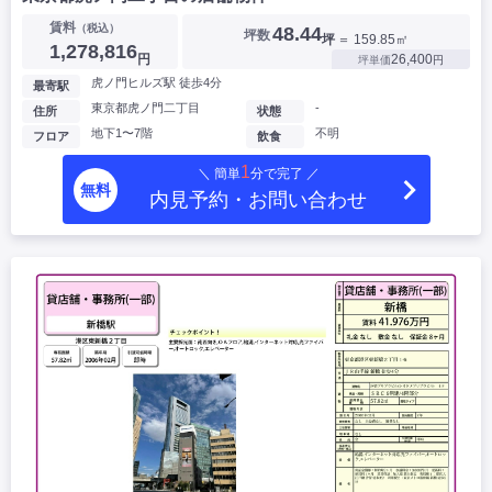
賃料
（税込）
48.44
坪数
坪
＝ 159.85㎡
1,278,816
円
26,400
坪単価
円
虎ノ門ヒルズ駅 徒歩4分
最寄駅
東京都虎ノ門二丁目
-
住所
状態
地下1〜7階
不明
フロア
飲食
1
＼ 簡単
分で完了 ／
無料
内見予約・お問い合わせ