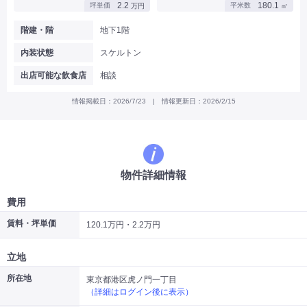
2.2
180.1
坪単価
平米数
万円
㎡
|
|
|
バー
カフェ・喫茶店・軽飲食
居酒屋・ダイニングバー・バル
|
|
ラーメン・中華料理
パン屋・ケーキ屋
階建・階
地下1階
|
|
お好み焼き・ステーキ・鉄板焼き
焼肉・韓国料理
内装状態
スケルトン
|
|
|
洋食・レストラン
テイクアウト・デリバリー
そば・うどん
|
|
|
和食・寿司・小料理屋
カレー・インド料理
焼き鳥
出店可能な飲食店
相談
|
|
|
タピオカ
すき焼き・しゃぶしゃぶ
パスタ・イタリア料理
|
|
ファーストフード・屋台
フレンチ・フランス料理
情報掲載日：2026/7/23 | 情報更新日：2026/2/15
|
|
アジア料理・エスニック
カラオケ・パブ・スナック
サービス・医療
|
|
美容室・理容室
美容サロン(エステ・ネイル・マツエク)
|
|
マッサージ店・整体院
フィットネスジム
物件詳細情報
|
|
|
病院・クリニック・歯科
スクール・塾
不動産
小売・物販
費用
|
|
|
アパレル・古着屋
コンビニ
花屋
賃料・坪単価
120.1万円・2.2万円
その他
|
|
|
オフィス・事務所
コインランドリー
ネットカフェ・漫画喫茶
立地
|
スタジオ・ホール
所在地
東京都港区虎ノ門一丁目
（詳細はログイン後に表示）
こだわり条件から探す