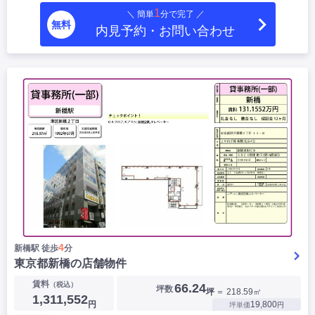
1
＼ 簡単
分で完了 ／
無料
内見予約・お問い合わせ
4
新橋駅 徒歩
分
東京都新橋の店舗物件
賃料
（税込）
66.24
坪数
坪
＝ 218.59㎡
1,311,552
円
19,800
坪単価
円