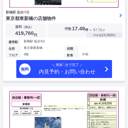
4
新橋駅 徒歩
分
東京都東新橋の店舗物件
賃料
（税込）
17.49
坪数
坪
＝ 57.72㎡
419,760
円
24,000
坪単価
円
新橋駅 徒歩4分
最寄駅
東京都東新橋
-
住所
状態
4階
不明
フロア
飲食
1
＼ 簡単
分で完了 ／
無料
内見予約・お問い合わせ