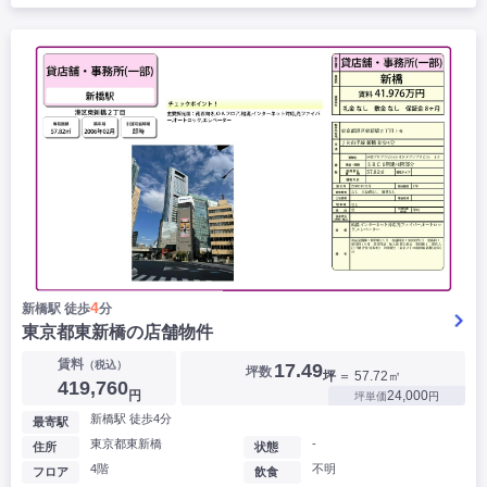
4
新橋駅 徒歩
分
東京都東新橋の店舗物件
賃料
（税込）
17.49
坪数
坪
＝ 57.72㎡
419,760
円
24,000
坪単価
円
新橋駅 徒歩4分
最寄駅
東京都東新橋
-
住所
状態
4階
不明
フロア
飲食