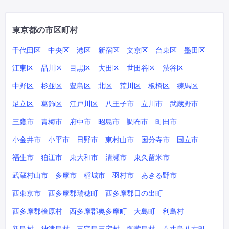
東京都の市区町村
千代田区
中央区
港区
新宿区
文京区
台東区
墨田区
江東区
品川区
目黒区
大田区
世田谷区
渋谷区
中野区
杉並区
豊島区
北区
荒川区
板橋区
練馬区
足立区
葛飾区
江戸川区
八王子市
立川市
武蔵野市
三鷹市
青梅市
府中市
昭島市
調布市
町田市
小金井市
小平市
日野市
東村山市
国分寺市
国立市
福生市
狛江市
東大和市
清瀬市
東久留米市
武蔵村山市
多摩市
稲城市
羽村市
あきる野市
西東京市
西多摩郡瑞穂町
西多摩郡日の出町
西多摩郡檜原村
西多摩郡奥多摩町
大島町
利島村