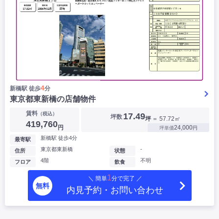
4
新橋駅 徒歩
分
東京都東新橋の店舗物件
賃料
（税込）
17.49
坪数
坪
＝ 57.72㎡
419,760
円
24,000
坪単価
円
新橋駅 徒歩4分
最寄駅
東京都東新橋
-
住所
状態
4階
不明
フロア
飲食
1
＼ 簡単
分で完了 ／
無料
内見予約・お問い合わせ