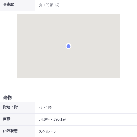
最寄駅
虎ノ門駅 1分
|
|
|
居抜き
スケルトン
指定なし
建物
階建・階
地下1階
面積
54.6坪・180.1㎡
内装状態
スケルトン