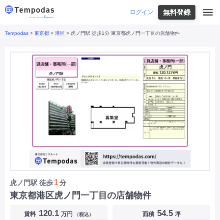
無料登録
はじめての方へ
ログイン
Tempodas
>
東京都
>
港区
> 虎ノ門駅 徒歩1分 東京都虎ノ門一丁目の店舗物件
Tempodasとは
都道府県や業種から探す
便利な機能
都道府県から探す
お役立ちコンテンツ
北海道
・
東北
北海道
|
青森県
|
岩手県
|
宮城県
|
秋田県
|
利用イメージ
山形県
|
福島県
|
関東
東京都
|
神奈川県
|
埼玉県
|
千葉県
|
栃木県
|
よくあるご質問
茨城県
|
群馬県
|
中部
山梨県
|
長野県
|
石川県
|
新潟県
|
富山県
|
お問い合わせ
福井県
|
愛知県
|
岐阜県
|
静岡県
|
近畿
大阪府
|
兵庫県
|
京都府
|
滋賀県
|
奈良県
|
和歌山県
|
三重県
|
中国
岡山県
|
広島県
|
鳥取県
|
島根県
|
山口県
|
四国
香川県
|
徳島県
|
愛媛県
|
高知県
|
九州
福岡県
|
佐賀県
|
長崎県
|
熊本県
|
大分県
|
1
虎ノ門駅
徒歩
分
宮崎県
|
鹿児島県
|
沖縄県
|
東京都港区虎ノ門一丁目の店舗物件
業種から探す
120.1
54.5
賃料
万円
面積
坪
（税込）
飲食店・飲食業