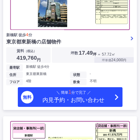
4
新橋駅 徒歩
分
東京都東新橋の店舗物件
賃料
（税込）
17.49
坪数
坪
＝ 57.72㎡
419,760
円
24,000
坪単価
円
新橋駅 徒歩4分
最寄駅
東京都東新橋
-
住所
状態
4階
不明
フロア
飲食
1
＼ 簡単
分で完了 ／
無料
内見予約・お問い合わせ