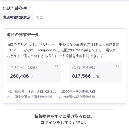
出店可能条件
出店可能な飲食店
相談
港区の開業データ
港区のエリア人口は260,486人。 中心となる品川駅の1日あたり乗降客数
は817,566人です。 Tempodasでは港区の物件を掲載しており、居抜き・
スケルトン両方の物件から条件に合う候補を比較検討できます。
※1
※2
エリア人口（港区）
品川駅 乗降客数
260,486
817,566
人
人/日
※1：総務省「社会・人口統計体系」（2020年国勢調査/総人口）
※2：国土交通省「国土数値情報」（2024年調査/駅別乗降客数）
新着物件をすぐに受け取るには、
ログインをしてください。