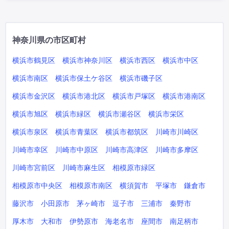
神奈川県の市区町村
横浜市鶴見区
横浜市神奈川区
横浜市西区
横浜市中区
横浜市南区
横浜市保土ケ谷区
横浜市磯子区
横浜市金沢区
横浜市港北区
横浜市戸塚区
横浜市港南区
横浜市旭区
横浜市緑区
横浜市瀬谷区
横浜市栄区
横浜市泉区
横浜市青葉区
横浜市都筑区
川崎市川崎区
川崎市幸区
川崎市中原区
川崎市高津区
川崎市多摩区
川崎市宮前区
川崎市麻生区
相模原市緑区
相模原市中央区
相模原市南区
横須賀市
平塚市
鎌倉市
藤沢市
小田原市
茅ヶ崎市
逗子市
三浦市
秦野市
厚木市
大和市
伊勢原市
海老名市
座間市
南足柄市