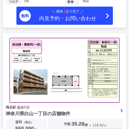
1階
相談
フロア
飲食
1
＼ 簡単
分で完了 ／
無料
内見予約・お問い合わせ
8
鴨居駅 徒歩
分
神奈川県白山一丁目の店舗物件
賃料
（税込）
35.28
坪数
坪
＝ 116.42㎡
550,000