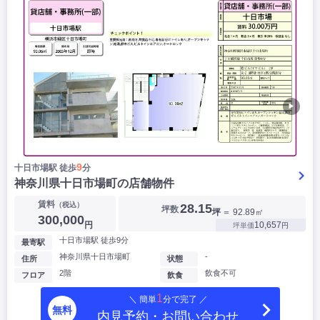
▶
9
十日市場駅 徒歩
分
神奈川県十日市場町の店舗物件
賃料
（税込）
28.15
坪数
坪
＝ 92.89㎡
300,000
円
10,657
坪単価
円
十日市場駅 徒歩9分
最寄駅
神奈川県十日市場町
-
住所
状態
2階
飲食不可
フロア
飲食
1
＼ 簡単
分で完了 ／
無料
内見予約・お問い合わせ