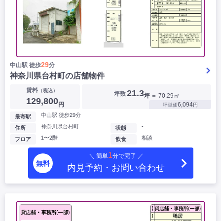
29
中山駅 徒歩
分
神奈川県台村町の店舗物件
賃料
（税込）
21.3
坪数
坪
＝ 70.29㎡
129,800
円
6,094
坪単価
円
中山駅 徒歩29分
最寄駅
神奈川県台村町
-
住所
状態
1〜2階
相談
フロア
飲食
1
＼ 簡単
分で完了 ／
無料
内見予約・お問い合わせ