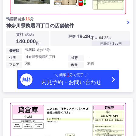
16
鴨居駅 徒歩
分
神奈川県鴨居四丁目の店舗物件
賃料
（税込）
19.49
坪数
坪
＝ 64.32㎡
140,000
円
7,183
坪単価
円
鴨居駅 徒歩16分
最寄駅
神奈川県鴨居四丁目
-
住所
状態
2階
不明
フロア
飲食
1
＼ 簡単
分で完了 ／
無料
内見予約・お問い合わせ