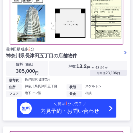
2
長津田駅 徒歩
分
神奈川県長津田五丁目の店舗物件
賃料
（税込）
13.2
坪数
坪
＝ 43.56㎡
305,000
円
23,106
坪単価
円
長津田駅 徒歩2分
最寄駅
神奈川県長津田五丁目
スケルトン
住所
状態
地下1〜2階
相談
フロア
飲食
1
＼ 簡単
分で完了 ／
無料
内見予約・お問い合わせ