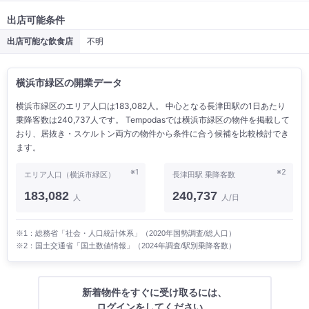
出店可能条件
出店可能な飲食店
不明
横浜市緑区の開業データ
横浜市緑区のエリア人口は183,082人。 中心となる長津田駅の1日あたり
乗降客数は240,737人です。 Tempodasでは横浜市緑区の物件を掲載して
おり、居抜き・スケルトン両方の物件から条件に合う候補を比較検討でき
ます。
※1
※2
エリア人口（横浜市緑区）
長津田駅 乗降客数
183,082
240,737
人
人/日
※1：総務省「社会・人口統計体系」（2020年国勢調査/総人口）
※2：国土交通省「国土数値情報」（2024年調査/駅別乗降客数）
新着物件をすぐに受け取るには、
ログインをしてください。