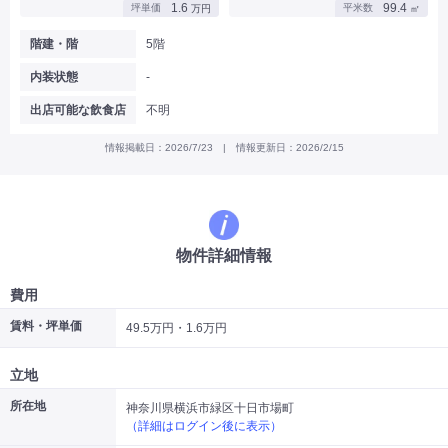
1.6
99.4
坪単価
平米数
万円
㎡
|
|
|
バー
カフェ・喫茶店・軽飲食
居酒屋・ダイニングバー・バル
|
|
ラーメン・中華料理
パン屋・ケーキ屋
階建・階
5階
|
|
お好み焼き・ステーキ・鉄板焼き
焼肉・韓国料理
内装状態
-
|
|
|
洋食・レストラン
テイクアウト・デリバリー
そば・うどん
|
|
|
和食・寿司・小料理屋
カレー・インド料理
焼き鳥
出店可能な飲食店
不明
|
|
|
タピオカ
すき焼き・しゃぶしゃぶ
パスタ・イタリア料理
|
|
ファーストフード・屋台
フレンチ・フランス料理
情報掲載日：2026/7/23 | 情報更新日：2026/2/15
|
|
アジア料理・エスニック
カラオケ・パブ・スナック
サービス・医療
|
|
美容室・理容室
美容サロン(エステ・ネイル・マツエク)
|
|
マッサージ店・整体院
フィットネスジム
物件詳細情報
|
|
|
病院・クリニック・歯科
スクール・塾
不動産
小売・物販
費用
|
|
|
アパレル・古着屋
コンビニ
花屋
賃料・坪単価
49.5万円・1.6万円
その他
|
|
|
オフィス・事務所
コインランドリー
ネットカフェ・漫画喫茶
立地
|
スタジオ・ホール
所在地
神奈川県横浜市緑区十日市場町
（詳細はログイン後に表示）
こだわり条件から探す