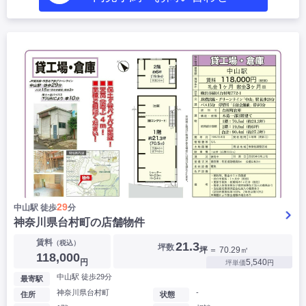
29
中山駅 徒歩
分
神奈川県台村町の店舗物件
賃料
（税込）
21.3
坪数
坪
＝ 70.29㎡
118,000
円
5,540
坪単価
円
中山駅 徒歩29分
最寄駅
神奈川県台村町
-
住所
状態