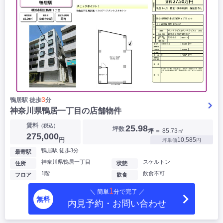
3
鴨居駅 徒歩
分
神奈川県鴨居一丁目の店舗物件
賃料
（税込）
25.98
坪数
坪
＝ 85.73㎡
275,000
円
10,585
坪単価
円
鴨居駅 徒歩3分
最寄駅
神奈川県鴨居一丁目
スケルトン
住所
状態
1階
飲食不可
フロア
飲食
1
＼ 簡単
分で完了 ／
無料
内見予約・お問い合わせ