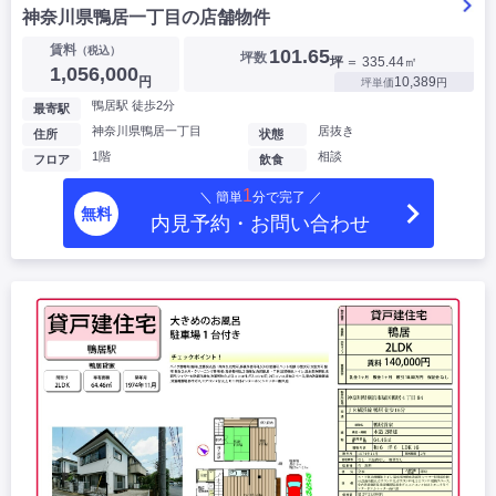
神奈川県鴨居一丁目の店舗物件
賃料
（税込）
101.65
坪数
坪
＝ 335.44㎡
1,056,000
円
10,389
坪単価
円
鴨居駅 徒歩2分
最寄駅
神奈川県鴨居一丁目
居抜き
住所
状態
1階
相談
フロア
飲食
1
＼ 簡単
分で完了 ／
無料
内見予約・お問い合わせ