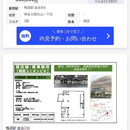
円
15,590
坪単価
円
鴨居駅 徒歩8分
最寄駅
神奈川県白山一丁目
-
住所
状態
1階
相談
フロア
飲食
1
＼ 簡単
分で完了 ／
無料
内見予約・お問い合わせ
2
鴨居駅 徒歩
分