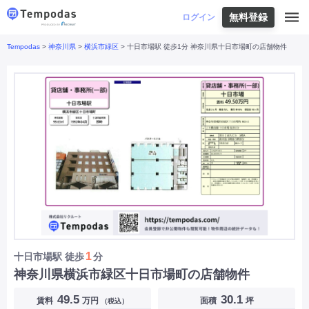
無料登録
はじめての方へ
ログイン
Tempodas
>
神奈川県
>
横浜市緑区
> 十日市場駅 徒歩1分 神奈川県十日市場町の店舗物件
Tempodasとは
都道府県や業種から探す
便利な機能
都道府県から探す
お役立ちコンテンツ
北海道
・
東北
北海道
|
青森県
|
岩手県
|
宮城県
|
秋田県
|
利用イメージ
山形県
|
福島県
|
関東
東京都
|
神奈川県
|
埼玉県
|
千葉県
|
栃木県
|
よくあるご質問
茨城県
|
群馬県
|
中部
山梨県
|
長野県
|
石川県
|
新潟県
|
富山県
|
お問い合わせ
福井県
|
愛知県
|
岐阜県
|
静岡県
|
近畿
大阪府
|
兵庫県
|
京都府
|
滋賀県
|
奈良県
|
和歌山県
|
三重県
|
中国
岡山県
|
広島県
|
鳥取県
|
島根県
|
山口県
|
四国
香川県
|
徳島県
|
愛媛県
|
高知県
|
九州
福岡県
|
佐賀県
|
長崎県
|
熊本県
|
大分県
|
1
十日市場駅
徒歩
分
宮崎県
|
鹿児島県
|
沖縄県
|
神奈川県横浜市緑区十日市場町の店舗物件
業種から探す
49.5
30.1
賃料
万円
面積
坪
（税込）
飲食店・飲食業