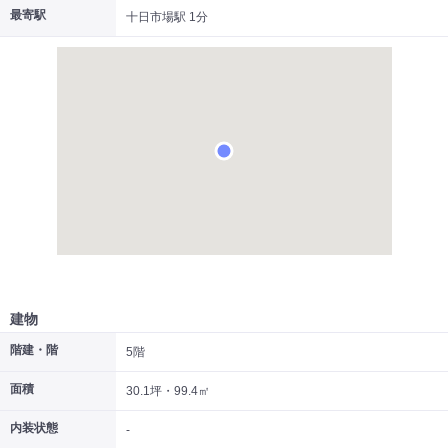
最寄駅
十日市場駅 1分
|
|
|
居抜き
スケルトン
指定なし
建物
階建・階
5階
面積
30.1坪・99.4㎡
内装状態
-