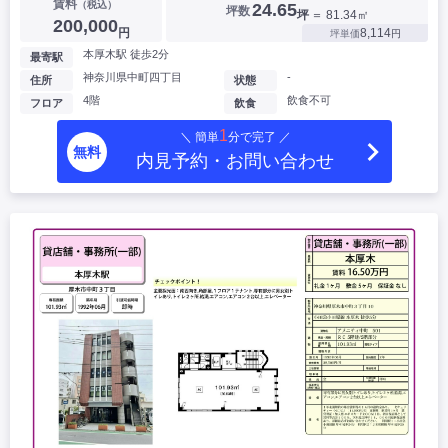
賃料
（税込）
24.65
坪数
坪
＝ 81.34㎡
200,000
円
8,114
坪単価
円
本厚木駅 徒歩2分
最寄駅
神奈川県中町四丁目
-
住所
状態
4階
飲食不可
フロア
飲食
1
＼ 簡単
分で完了 ／
無料
内見予約・お問い合わせ