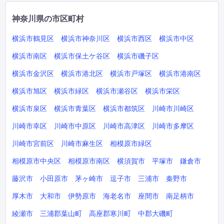
神奈川県の市区町村
横浜市鶴見区
横浜市神奈川区
横浜市西区
横浜市中区
横浜市南区
横浜市保土ケ谷区
横浜市磯子区
横浜市金沢区
横浜市港北区
横浜市戸塚区
横浜市港南区
横浜市旭区
横浜市緑区
横浜市瀬谷区
横浜市栄区
横浜市泉区
横浜市青葉区
横浜市都筑区
川崎市川崎区
川崎市幸区
川崎市中原区
川崎市高津区
川崎市多摩区
川崎市宮前区
川崎市麻生区
相模原市緑区
相模原市中央区
相模原市南区
横須賀市
平塚市
鎌倉市
藤沢市
小田原市
茅ヶ崎市
逗子市
三浦市
秦野市
厚木市
大和市
伊勢原市
海老名市
座間市
南足柄市
綾瀬市
三浦郡葉山町
高座郡寒川町
中郡大磯町