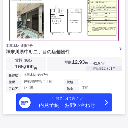
7
本厚木駅 徒歩
分
神奈川県中町二丁目の店舗物件
賃料
（税込）
12.93
坪数
坪
＝ 42.67㎡
165,000
円
12,761
坪単価
円
本厚木駅 徒歩7分
最寄駅
神奈川県中町二丁目
-
住所
状態
1〜2階
不明
フロア
飲食
1
＼ 簡単
分で完了 ／
無料
内見予約・お問い合わせ