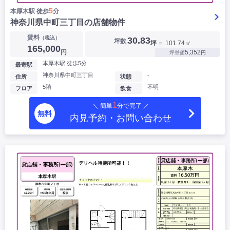
5
本厚木駅 徒歩
分
神奈川県中町三丁目の店舗物件
賃料
（税込）
30.83
坪数
坪
＝ 101.74㎡
165,000
円
5,352
坪単価
円
本厚木駅 徒歩5分
最寄駅
神奈川県中町三丁目
-
住所
状態
5階
不明
フロア
飲食
1
＼ 簡単
分で完了 ／
無料
内見予約・お問い合わせ