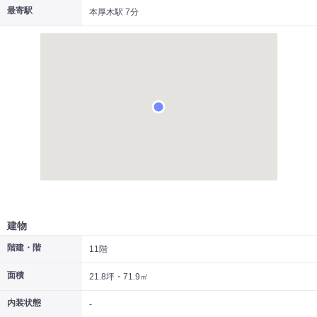
最寄駅
本厚木駅 7分
|
|
|
居抜き
スケルトン
指定なし
建物
階建・階
11階
面積
21.8坪・71.9㎡
内装状態
-