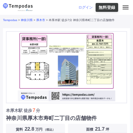
無料登録
はじめての方へ
ログイン
Tempodas
>
神奈川県
>
厚木市
> 本厚木駅 徒歩7分 神奈川県寿町二丁目の店舗物件
Tempodasとは
都道府県や業種から探す
便利な機能
都道府県から探す
お役立ちコンテンツ
北海道
・
東北
北海道
|
青森県
|
岩手県
|
宮城県
|
秋田県
|
利用イメージ
山形県
|
福島県
|
関東
東京都
|
神奈川県
|
埼玉県
|
千葉県
|
栃木県
|
よくあるご質問
茨城県
|
群馬県
|
中部
山梨県
|
長野県
|
石川県
|
新潟県
|
富山県
|
お問い合わせ
福井県
|
愛知県
|
岐阜県
|
静岡県
|
近畿
大阪府
|
兵庫県
|
京都府
|
滋賀県
|
奈良県
|
和歌山県
|
三重県
|
中国
岡山県
|
広島県
|
鳥取県
|
島根県
|
山口県
|
四国
香川県
|
徳島県
|
愛媛県
|
高知県
|
九州
福岡県
|
佐賀県
|
長崎県
|
熊本県
|
大分県
|
7
本厚木駅
徒歩
分
宮崎県
|
鹿児島県
|
沖縄県
|
神奈川県厚木市寿町二丁目の店舗物件
業種から探す
22.8
21.7
賃料
万円
面積
坪
（税込）
飲食店・飲食業