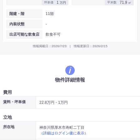
1
71.9
坪単価
平米数
万円
㎡
|
|
|
バー
カフェ・喫茶店・軽飲食
居酒屋・ダイニングバー・バル
|
|
ラーメン・中華料理
パン屋・ケーキ屋
階建・階
11階
|
|
お好み焼き・ステーキ・鉄板焼き
焼肉・韓国料理
内装状態
-
|
|
|
洋食・レストラン
テイクアウト・デリバリー
そば・うどん
|
|
|
和食・寿司・小料理屋
カレー・インド料理
焼き鳥
出店可能な飲食店
飲食不可
|
|
|
タピオカ
すき焼き・しゃぶしゃぶ
パスタ・イタリア料理
|
|
ファーストフード・屋台
フレンチ・フランス料理
情報掲載日：2026/7/23 | 情報更新日：2026/2/15
|
|
アジア料理・エスニック
カラオケ・パブ・スナック
サービス・医療
|
|
美容室・理容室
美容サロン(エステ・ネイル・マツエク)
|
|
マッサージ店・整体院
フィットネスジム
物件詳細情報
|
|
|
病院・クリニック・歯科
スクール・塾
不動産
小売・物販
費用
|
|
|
アパレル・古着屋
コンビニ
花屋
賃料・坪単価
22.8万円・1万円
その他
|
|
|
オフィス・事務所
コインランドリー
ネットカフェ・漫画喫茶
立地
|
スタジオ・ホール
所在地
神奈川県厚木市寿町二丁目
（詳細はログイン後に表示）
こだわり条件から探す