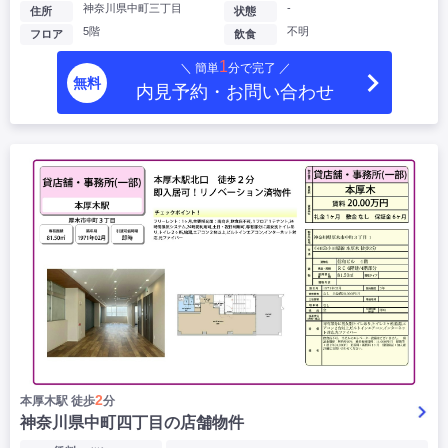
神奈川県中町三丁目
-
住所
状態
5階
不明
フロア
飲食
1
＼ 簡単
分で完了 ／
無料
内見予約・お問い合わせ
2
本厚木駅 徒歩
分
神奈川県中町四丁目の店舗物件