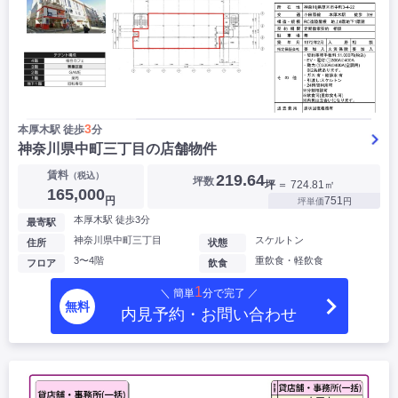
3
本厚木駅 徒歩
分
神奈川県中町三丁目の店舗物件
賃料
（税込）
219.64
坪数
坪
＝ 724.81㎡
165,000
円
751
坪単価
円
本厚木駅 徒歩3分
最寄駅
神奈川県中町三丁目
スケルトン
住所
状態
3〜4階
重飲食・軽飲食
フロア
飲食
1
＼ 簡単
分で完了 ／
無料
内見予約・お問い合わせ