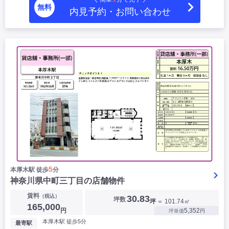
無料
内見予約・お問い合わせ
5
本厚木駅 徒歩
分
神奈川県中町三丁目の店舗物件
賃料
（税込）
30.83
坪数
坪
＝ 101.74㎡
165,000
円
5,352
坪単価
円
本厚木駅 徒歩5分
最寄駅