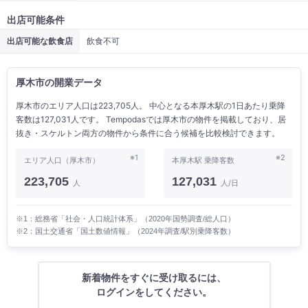
出店可能条件
出店可能な飲食店
飲食不可
厚木市の開業データ
厚木市のエリア人口は223,705人。 中心となる本厚木駅の1日あたり乗降
客数は127,031人です。 Tempodasでは厚木市の物件を掲載しており、居
抜き・スケルトン両方の物件から条件に合う候補を比較検討できます。
※1
※2
エリア人口（厚木市）
本厚木駅 乗降客数
223,705
127,031
人
人/日
※1：総務省「社会・人口統計体系」（2020年国勢調査/総人口）
※2：国土交通省「国土数値情報」（2024年調査/駅別乗降客数）
新着物件をすぐに受け取るには、
ログインをしてください。