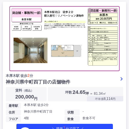
2
本厚木駅 徒歩
分
神奈川県中町四丁目の店舗物件
賃料
（税込）
24.65
坪数
坪
＝ 81.34㎡
200,000
円
8,114
坪単価
円
本厚木駅 徒歩2分
最寄駅
神奈川県中町四丁目
-
住所
状態
4階
飲食不可
フロア
飲食
1
＼ 簡単
分で完了 ／