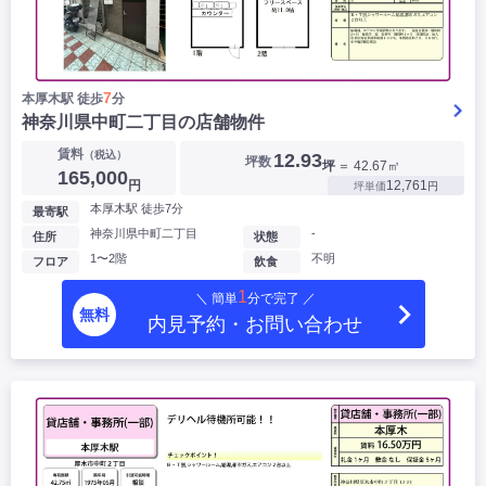
7
本厚木駅 徒歩
分
神奈川県中町二丁目の店舗物件
賃料
（税込）
12.93
坪数
坪
＝ 42.67㎡
165,000
円
12,761
坪単価
円
本厚木駅 徒歩7分
最寄駅
神奈川県中町二丁目
-
住所
状態
1〜2階
不明
フロア
飲食
1
＼ 簡単
分で完了 ／
無料
内見予約・お問い合わせ