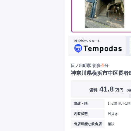
4
日ノ出町駅
徒歩
分
神奈川県横浜市中区長者
41.8
賃料
万円
（
階建・階
1~2階 地下1階
内装状態
居抜き
出店可能な飲食店
相談