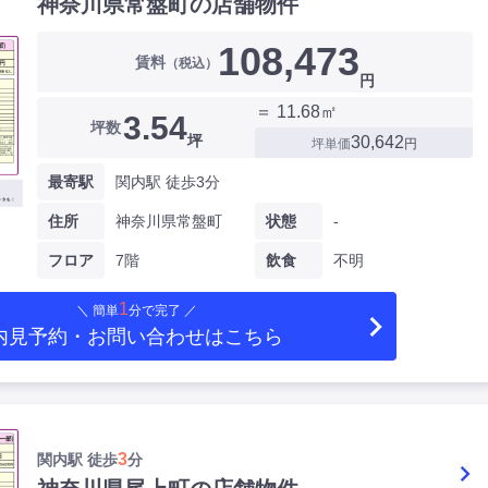
神奈川県常盤町の店舗物件
108,473
賃料
（税込）
円
＝ 11.68㎡
3.54
坪数
坪
30,642
坪単価
円
最寄駅
関内駅 徒歩3分
住所
神奈川県常盤町
状態
-
フロア
7階
飲食
不明
1
＼ 簡単
分で完了 ／
内見予約・お問い合わせ
はこちら
3
関内駅 徒歩
分