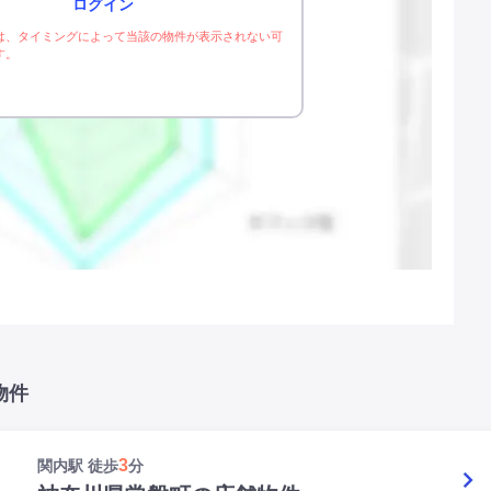
ログイン
は、タイミングによって当該の物件が表示されない可
す。
物件
3
関内駅 徒歩
分