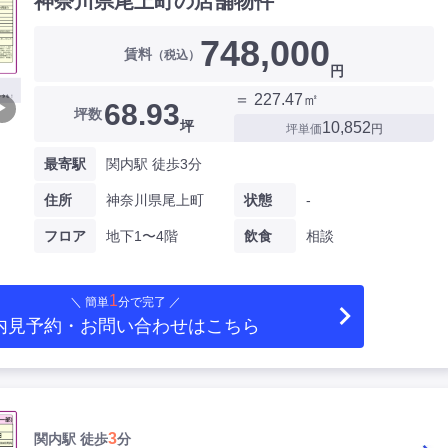
神奈川県尾上町の店舗物件
748,000
賃料
（税込）
円
＝ 227.47㎡
68.93
▶
坪数
坪
10,852
坪単価
円
最寄駅
関内駅 徒歩3分
住所
神奈川県尾上町
状態
-
フロア
地下1〜4階
飲食
相談
1
＼ 簡単
分で完了 ／
内見予約・お問い合わせ
はこちら
3
関内駅 徒歩
分