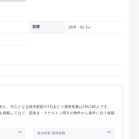
面積
28坪・92.3㎡
88人。 中心となる桜木町駅の1日あたり乗降客数は165,180人です。
物件を掲載しており、居抜き・スケルトン両方の物件から条件に合う候補
※1
※2
桜木町駅 乗降客数