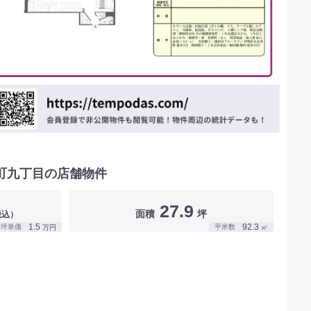
町九丁目の店舗物件
27.9
面積
坪
税込）
1.5
92.3
坪単価
平米数
万円
㎡