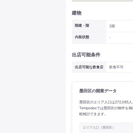
建物
階建・階
1階
内装状態
-
出店可能条件
出店可能な飲食店
飲食不可
墨田区の開業データ
墨田区のエリア人口は272,085
Tempodasでは墨田区の物件
較検討できます。
エリア人口（墨田区）