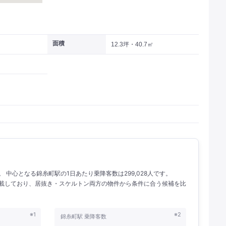
面積
12.3坪・40.7㎡
人。 中心となる錦糸町駅の1日あたり乗降客数は299,028人です。
を掲載しており、居抜き・スケルトン両方の物件から条件に合う候補を比
※1
※2
錦糸町駅 乗降客数