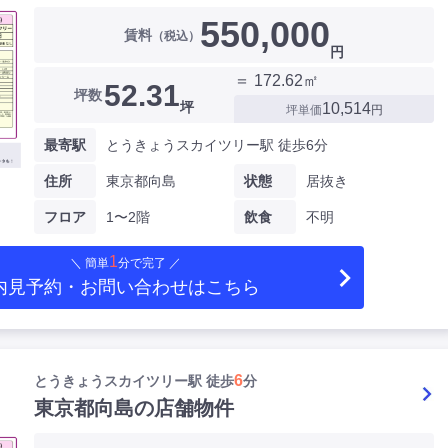
550,000
賃料
（税込）
円
＝ 172.62㎡
52.31
坪数
坪
10,514
坪単価
円
最寄駅
とうきょうスカイツリー駅 徒歩6分
住所
東京都向島
状態
居抜き
フロア
1〜2階
飲食
不明
1
＼ 簡単
分で完了 ／
内見予約・お問い合わせ
はこちら
6
とうきょうスカイツリー駅 徒歩
分
東京都向島の店舗物件