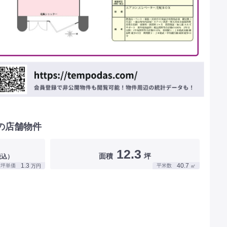
の店舗物件
12.3
面積
坪
税込）
1.3
40.7
坪単価
平米数
万円
㎡