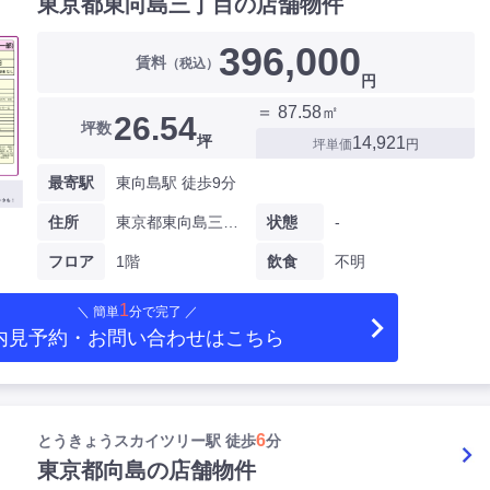
東京都東向島三丁目の店舗物件
396,000
賃料
（税込）
円
＝ 87.58㎡
26.54
坪数
坪
14,921
坪単価
円
最寄駅
東向島駅 徒歩9分
住所
東京都東向島三丁目
状態
-
フロア
1階
飲食
不明
1
＼ 簡単
分で完了 ／
内見予約・お問い合わせ
はこちら
6
とうきょうスカイツリー駅 徒歩
分
東京都向島の店舗物件