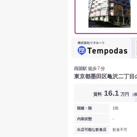
7
両国駅
徒歩
分
東京都墨田区亀沢二丁目
16.1
賃料
万円
（
階建・階
1階
内装状態
-
出店可能な飲食店
飲食不可