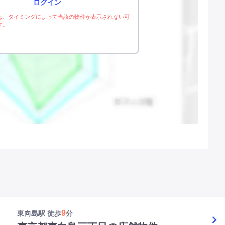
ログイン
は、タイミングによって当該の物件が表示されない可
す。
9
東向島駅 徒歩
分