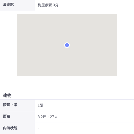
最寄駅
梅屋敷駅 3分
|
|
|
居抜き
スケルトン
指定なし
建物
階建・階
1階
面積
8.2坪・27㎡
内装状態
-