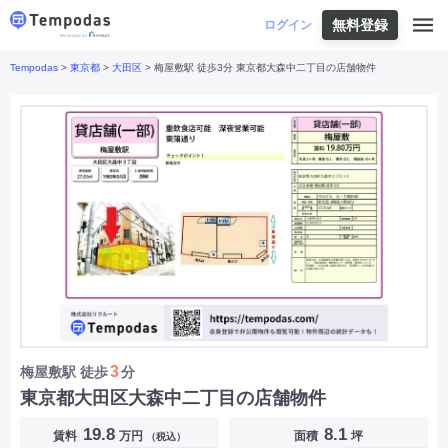
無料登録
はじめての方へ
ログイン
Tempodas
>
東京都
>
大田区
> 梅屋敷駅 徒歩3分 東京都大森中二丁目の店舗物件
Tempodasとは
都道府県や業種から探す
便利な機能
都道府県から探す
お役立ちコンテンツ
北海道
・
東北
北海道
|
青森県
|
岩手県
|
宮城県
|
秋田県
|
利用イメージ
山形県
|
福島県
|
関東
東京都
|
神奈川県
|
埼玉県
|
千葉県
|
栃木県
|
よくあるご質問
茨城県
|
群馬県
|
中部
山梨県
|
長野県
|
石川県
|
新潟県
|
富山県
|
お問い合わせ
福井県
|
愛知県
|
岐阜県
|
静岡県
|
近畿
大阪府
|
兵庫県
|
京都府
|
滋賀県
|
奈良県
|
和歌山県
|
三重県
|
中国
岡山県
|
広島県
|
鳥取県
|
島根県
|
山口県
|
四国
香川県
|
徳島県
|
愛媛県
|
高知県
|
九州
福岡県
|
佐賀県
|
長崎県
|
熊本県
|
大分県
|
3
梅屋敷駅
徒歩
分
宮崎県
|
鹿児島県
|
沖縄県
|
東京都大田区大森中二丁目の店舗物件
業種から探す
19.8
8.1
賃料
万円
面積
坪
（税込）
飲食店・飲食業