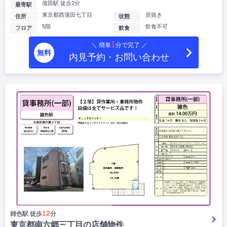
蒲田駅 徒歩2分
最寄駅
東京都西蒲田七丁目
居抜き
住所
状態
5階
飲食不可
フロア
飲食
1
＼ 簡単
分で完了 ／
無料
内見予約・お問い合わせ
12
雑色駅 徒歩
分
東京都南六郷三丁目の店舗物件