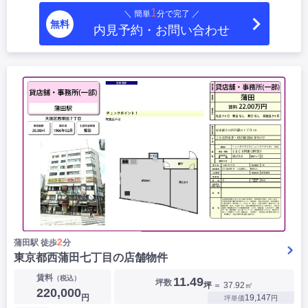
1
＼ 簡単
分で完了 ／
無料
内見予約・お問い合わせ
2
蒲田駅 徒歩
分
東京都西蒲田七丁目の店舗物件
賃料
（税込）
11.49
坪数
坪
＝ 37.92㎡
220,000
円
19,147
坪単価
円