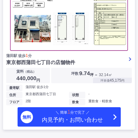
1
蒲田駅 徒歩
分
東京都西蒲田七丁目の店舗物件
賃料
（税込）
9.74
坪数
坪
＝ 32.14㎡
440,000
円
45,175
坪単価
円
蒲田駅 徒歩1分
最寄駅
東京都西蒲田七丁目
-
住所
状態
2階
重飲食・軽飲食
フロア
飲食
1
＼ 簡単
分で完了 ／
無料
内見予約・お問い合わせ