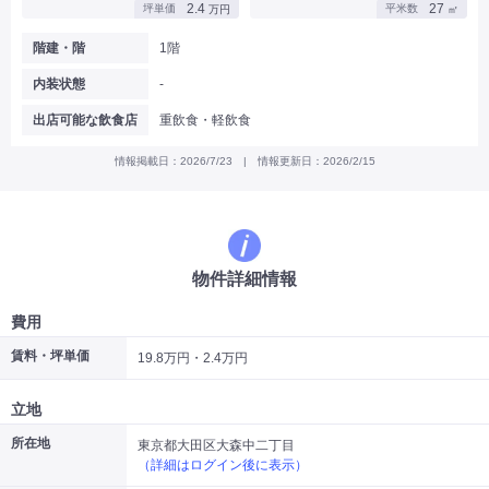
2.4
27
坪単価
平米数
万円
㎡
|
|
|
バー
カフェ・喫茶店・軽飲食
居酒屋・ダイニングバー・バル
|
|
ラーメン・中華料理
パン屋・ケーキ屋
階建・階
1階
|
|
お好み焼き・ステーキ・鉄板焼き
焼肉・韓国料理
内装状態
-
|
|
|
洋食・レストラン
テイクアウト・デリバリー
そば・うどん
|
|
|
和食・寿司・小料理屋
カレー・インド料理
焼き鳥
出店可能な飲食店
重飲食・軽飲食
|
|
|
タピオカ
すき焼き・しゃぶしゃぶ
パスタ・イタリア料理
|
|
ファーストフード・屋台
フレンチ・フランス料理
情報掲載日：2026/7/23 | 情報更新日：2026/2/15
|
|
アジア料理・エスニック
カラオケ・パブ・スナック
サービス・医療
|
|
美容室・理容室
美容サロン(エステ・ネイル・マツエク)
|
|
マッサージ店・整体院
フィットネスジム
物件詳細情報
|
|
|
病院・クリニック・歯科
スクール・塾
不動産
小売・物販
費用
|
|
|
アパレル・古着屋
コンビニ
花屋
賃料・坪単価
19.8万円・2.4万円
その他
|
|
|
オフィス・事務所
コインランドリー
ネットカフェ・漫画喫茶
立地
|
スタジオ・ホール
所在地
東京都大田区大森中二丁目
（詳細はログイン後に表示）
こだわり条件から探す