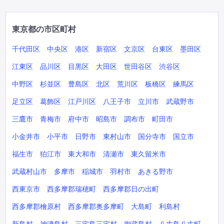
東京都の市区町村
千代田区
中央区
港区
新宿区
文京区
台東区
墨田区
江東区
品川区
目黒区
大田区
世田谷区
渋谷区
中野区
杉並区
豊島区
北区
荒川区
板橋区
練馬区
足立区
葛飾区
江戸川区
八王子市
立川市
武蔵野市
三鷹市
青梅市
府中市
昭島市
調布市
町田市
小金井市
小平市
日野市
東村山市
国分寺市
国立市
福生市
狛江市
東大和市
清瀬市
東久留米市
武蔵村山市
多摩市
稲城市
羽村市
あきる野市
西東京市
西多摩郡瑞穂町
西多摩郡日の出町
西多摩郡檜原村
西多摩郡奥多摩町
大島町
利島村