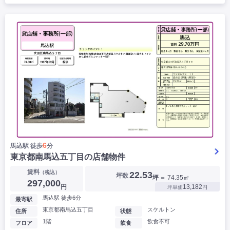
6
馬込駅 徒歩
分
東京都南馬込五丁目の店舗物件
賃料
（税込）
22.53
坪数
坪
＝ 74.35㎡
297,000
円
13,182
坪単価
円
馬込駅 徒歩6分
最寄駅
東京都南馬込五丁目
スケルトン
住所
状態
1階
飲食不可
フロア
飲食