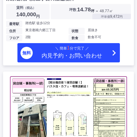
賃料
（税込）
14.78
坪数
坪
＝ 48.77㎡
140,000
円
9,472
坪単価
円
雑色駅 徒歩12分
最寄駅
東京都南六郷三丁目
居抜き
住所
状態
2階
飲食不可
フロア
飲食
1
＼ 簡単
分で完了 ／
無料
内見予約・お問い合わせ