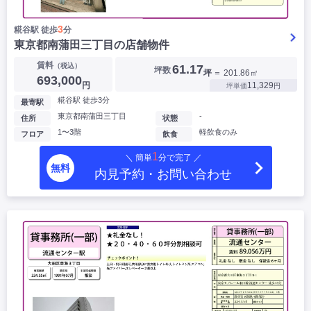
3
糀谷駅 徒歩
分
東京都南蒲田三丁目の店舗物件
賃料
（税込）
61.17
坪数
坪
＝ 201.86㎡
693,000
円
11,329
坪単価
円
糀谷駅 徒歩3分
最寄駅
東京都南蒲田三丁目
-
住所
状態
1〜3階
軽飲食のみ
フロア
飲食
1
＼ 簡単
分で完了 ／
無料
内見予約・お問い合わせ