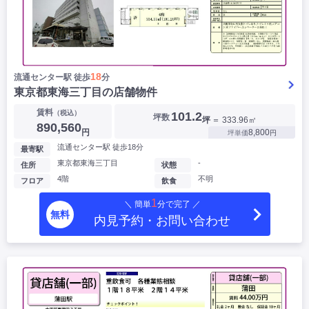
18
流通センター駅 徒歩
分
東京都東海三丁目の店舗物件
賃料
（税込）
101.2
坪数
坪
＝ 333.96㎡
890,560
円
8,800
坪単価
円
流通センター駅 徒歩18分
最寄駅
東京都東海三丁目
-
住所
状態
4階
不明
フロア
飲食
1
＼ 簡単
分で完了 ／
無料
内見予約・お問い合わせ