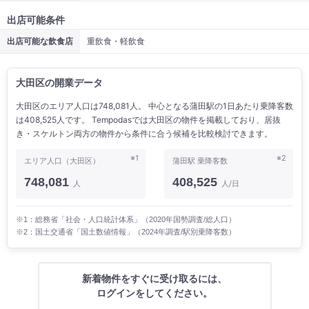
出店可能条件
出店可能な飲食店
重飲食・軽飲食
大田区の開業データ
大田区のエリア人口は748,081人。 中心となる蒲田駅の1日あたり乗降客数
は408,525人です。 Tempodasでは大田区の物件を掲載しており、居抜
き・スケルトン両方の物件から条件に合う候補を比較検討できます。
※1
※2
エリア人口（大田区）
蒲田駅 乗降客数
748,081
408,525
人
人/日
※1：総務省「社会・人口統計体系」（2020年国勢調査/総人口）
※2：国土交通省「国土数値情報」（2024年調査/駅別乗降客数）
新着物件をすぐに受け取るには、
ログインをしてください。