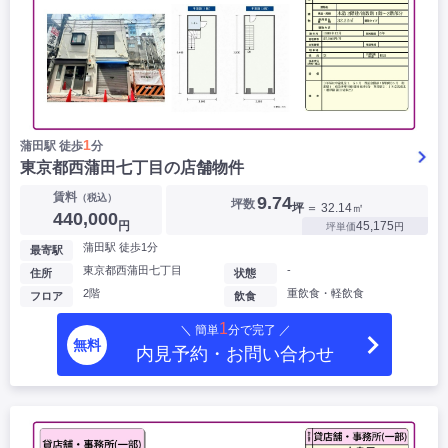
1
蒲田駅 徒歩
分
東京都西蒲田七丁目の店舗物件
賃料
（税込）
9.74
坪数
坪
＝ 32.14㎡
440,000
円
45,175
坪単価
円
蒲田駅 徒歩1分
最寄駅
東京都西蒲田七丁目
-
住所
状態
2階
重飲食・軽飲食
フロア
飲食
1
＼ 簡単
分で完了 ／
無料
内見予約・お問い合わせ