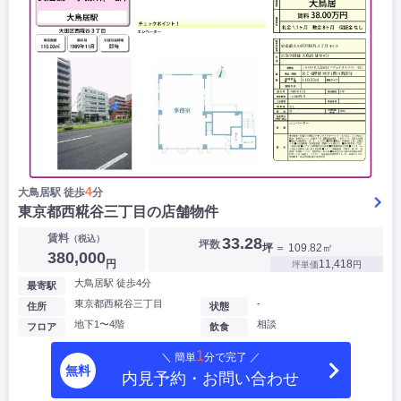
4
大鳥居駅 徒歩
分
東京都西糀谷三丁目の店舗物件
賃料
（税込）
33.28
坪数
坪
＝ 109.82㎡
380,000
円
11,418
坪単価
円
大鳥居駅 徒歩4分
最寄駅
東京都西糀谷三丁目
-
住所
状態
地下1〜4階
相談
フロア
飲食
1
＼ 簡単
分で完了 ／
無料
内見予約・お問い合わせ