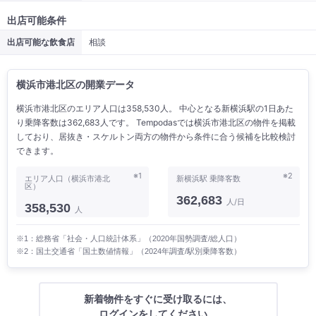
出店可能条件
出店可能な飲食店
相談
横浜市港北区の開業データ
横浜市港北区のエリア人口は358,530人。 中心となる新横浜駅の1日あた
り乗降客数は362,683人です。 Tempodasでは横浜市港北区の物件を掲載
しており、居抜き・スケルトン両方の物件から条件に合う候補を比較検討
できます。
※1
※2
エリア人口（横浜市港北
新横浜駅 乗降客数
区）
362,683
人/日
358,530
人
※1：総務省「社会・人口統計体系」（2020年国勢調査/総人口）
※2：国土交通省「国土数値情報」（2024年調査/駅別乗降客数）
新着物件をすぐに受け取るには、
ログインをしてください。