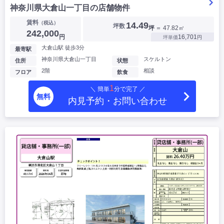
神奈川県大倉山一丁目の店舗物件
賃料
（税込）
14.49
坪数
坪
＝ 47.82㎡
242,000
円
16,701
坪単価
円
大倉山駅 徒歩3分
最寄駅
神奈川県大倉山一丁目
スケルトン
住所
状態
2階
相談
フロア
飲食
1
＼ 簡単
分で完了 ／
無料
内見予約・お問い合わせ