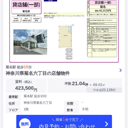
10
菊名駅 徒歩
分
神奈川県菊名六丁目の店舗物件
賃料
（税込）
21.04
坪数
坪
＝ 69.43㎡
423,500
円
20,128
坪単価
円
菊名駅 徒歩10分
最寄駅
神奈川県菊名六丁目
-
住所
状態
1階
不明
フロア
飲食
1
＼ 簡単
分で完了 ／
無料
内見予約・お問い合わせ