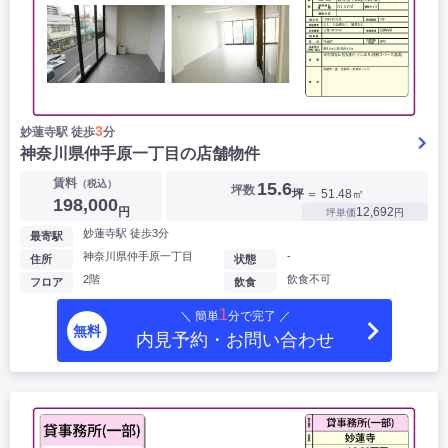
3
妙蓮寺駅 徒歩
分
神奈川県仲手原一丁目の店舗物件
賃料
（税込）
15.6
坪数
坪
＝ 51.48㎡
198,000
円
12,692
坪単価
円
妙蓮寺駅 徒歩3分
最寄駅
神奈川県仲手原一丁目
-
住所
状態
2階
飲食不可
フロア
飲食
1
＼ 簡単
分で完了 ／
無料
内見予約・お問い合わせ