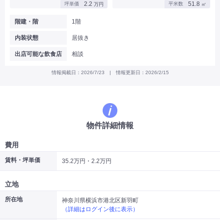
2.2
51.8
坪単価
平米数
万円
㎡
|
|
|
バー
カフェ・喫茶店・軽飲食
居酒屋・ダイニングバー・バル
|
|
ラーメン・中華料理
パン屋・ケーキ屋
階建・階
1階
|
|
お好み焼き・ステーキ・鉄板焼き
焼肉・韓国料理
内装状態
居抜き
|
|
|
洋食・レストラン
テイクアウト・デリバリー
そば・うどん
|
|
|
和食・寿司・小料理屋
カレー・インド料理
焼き鳥
出店可能な飲食店
相談
|
|
|
タピオカ
すき焼き・しゃぶしゃぶ
パスタ・イタリア料理
|
|
ファーストフード・屋台
フレンチ・フランス料理
情報掲載日：2026/7/23 | 情報更新日：2026/2/15
|
|
アジア料理・エスニック
カラオケ・パブ・スナック
サービス・医療
|
|
美容室・理容室
美容サロン(エステ・ネイル・マツエク)
|
|
マッサージ店・整体院
フィットネスジム
物件詳細情報
|
|
|
病院・クリニック・歯科
スクール・塾
不動産
小売・物販
費用
|
|
|
アパレル・古着屋
コンビニ
花屋
賃料・坪単価
35.2万円・2.2万円
その他
|
|
|
オフィス・事務所
コインランドリー
ネットカフェ・漫画喫茶
立地
|
スタジオ・ホール
所在地
神奈川県横浜市港北区新羽町
（詳細はログイン後に表示）
こだわり条件から探す