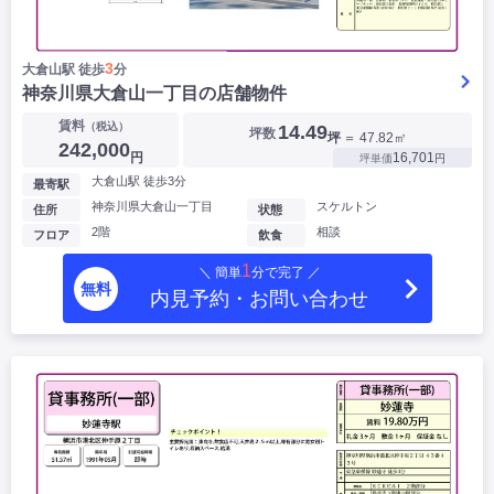
3
大倉山駅 徒歩
分
神奈川県大倉山一丁目の店舗物件
賃料
（税込）
14.49
坪数
坪
＝ 47.82㎡
242,000
円
16,701
坪単価
円
大倉山駅 徒歩3分
最寄駅
神奈川県大倉山一丁目
スケルトン
住所
状態
2階
相談
フロア
飲食
1
＼ 簡単
分で完了 ／
無料
内見予約・お問い合わせ