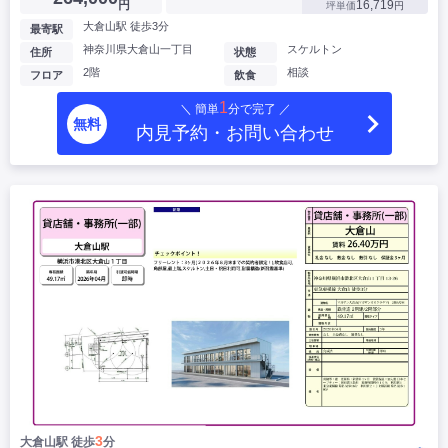
円
16,719
坪単価
円
大倉山駅 徒歩3分
最寄駅
神奈川県大倉山一丁目
スケルトン
住所
状態
2階
相談
フロア
飲食
1
＼ 簡単
分で完了 ／
無料
内見予約・お問い合わせ
3
大倉山駅 徒歩
分