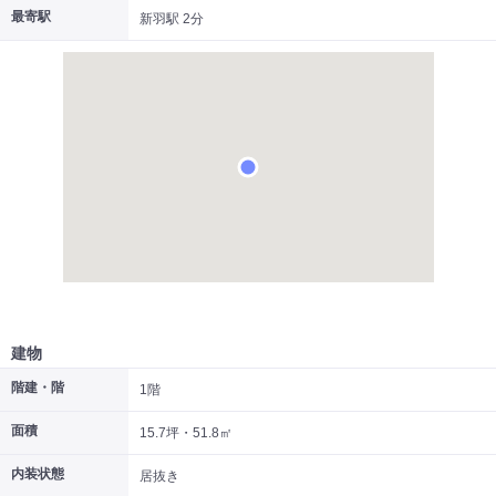
最寄駅
新羽駅 2分
|
|
|
居抜き
スケルトン
指定なし
建物
階建・階
1階
面積
15.7坪・51.8㎡
内装状態
居抜き