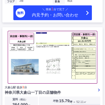
2階
相談
フロア
飲食
1
＼ 簡単
分で完了 ／
無料
内見予約・お問い合わせ
3
大倉山駅 徒歩
分
神奈川県大倉山一丁目の店舗物件
賃料
（税込）
15.79
坪数
坪
＝ 52.11㎡
264,000