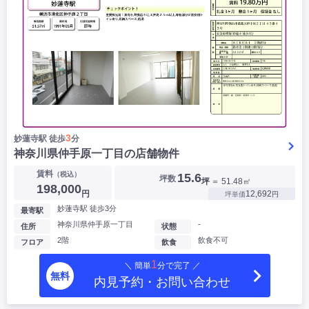
3
妙蓮寺駅 徒歩
分
神奈川県仲手原一丁目の店舗物件
賃料
（税込）
15.6
坪数
坪
＝ 51.48㎡
198,000
円
12,692
坪単価
円
妙蓮寺駅 徒歩3分
最寄駅
神奈川県仲手原一丁目
-
住所
状態
2階
飲食不可
フロア
飲食
1
＼ 簡単
分で完了 ／
無料
内見予約・お問い合わせ