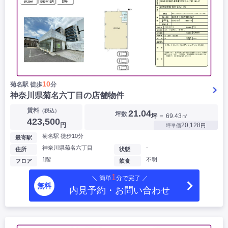
10
菊名駅 徒歩
分
神奈川県菊名六丁目の店舗物件
賃料
（税込）
21.04
坪数
坪
＝ 69.43㎡
423,500
円
20,128
坪単価
円
菊名駅 徒歩10分
最寄駅
神奈川県菊名六丁目
-
住所
状態
1階
不明
フロア
飲食
1
＼ 簡単
分で完了 ／
無料
内見予約・お問い合わせ