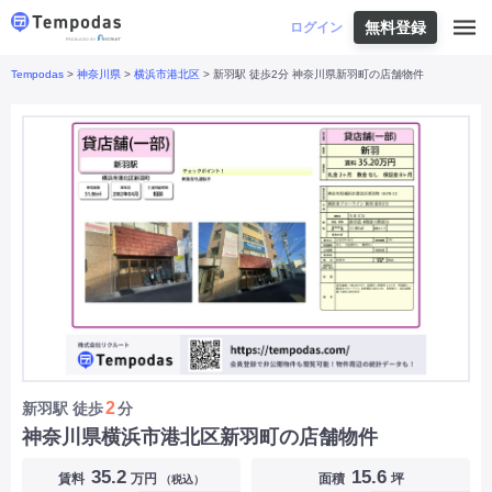
無料登録
はじめての方へ
ログイン
Tempodas
>
神奈川県
>
横浜市港北区
> 新羽駅 徒歩2分 神奈川県新羽町の店舗物件
Tempodasとは
都道府県や業種から探す
便利な機能
都道府県から探す
お役立ちコンテンツ
北海道
・
東北
北海道
|
青森県
|
岩手県
|
宮城県
|
秋田県
|
利用イメージ
山形県
|
福島県
|
関東
東京都
|
神奈川県
|
埼玉県
|
千葉県
|
栃木県
|
よくあるご質問
茨城県
|
群馬県
|
中部
山梨県
|
長野県
|
石川県
|
新潟県
|
富山県
|
お問い合わせ
福井県
|
愛知県
|
岐阜県
|
静岡県
|
近畿
大阪府
|
兵庫県
|
京都府
|
滋賀県
|
奈良県
|
和歌山県
|
三重県
|
中国
岡山県
|
広島県
|
鳥取県
|
島根県
|
山口県
|
四国
香川県
|
徳島県
|
愛媛県
|
高知県
|
九州
福岡県
|
佐賀県
|
長崎県
|
熊本県
|
大分県
|
2
新羽駅
徒歩
分
宮崎県
|
鹿児島県
|
沖縄県
|
神奈川県横浜市港北区新羽町の店舗物件
業種から探す
35.2
15.6
賃料
万円
面積
坪
（税込）
飲食店・飲食業