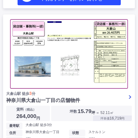
3
大倉山駅 徒歩
分
神奈川県大倉山一丁目の店舗物件
賃料
（税込）
15.79
坪数
坪
＝ 52.11㎡
264,000
円
16,719
坪単価
円
大倉山駅 徒歩3分
最寄駅
神奈川県大倉山一丁目
スケルトン
住所
状態