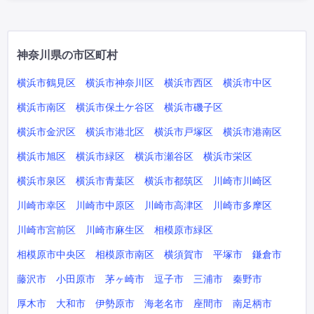
神奈川県の市区町村
横浜市鶴見区
横浜市神奈川区
横浜市西区
横浜市中区
横浜市南区
横浜市保土ケ谷区
横浜市磯子区
横浜市金沢区
横浜市港北区
横浜市戸塚区
横浜市港南区
横浜市旭区
横浜市緑区
横浜市瀬谷区
横浜市栄区
横浜市泉区
横浜市青葉区
横浜市都筑区
川崎市川崎区
川崎市幸区
川崎市中原区
川崎市高津区
川崎市多摩区
川崎市宮前区
川崎市麻生区
相模原市緑区
相模原市中央区
相模原市南区
横須賀市
平塚市
鎌倉市
藤沢市
小田原市
茅ヶ崎市
逗子市
三浦市
秦野市
厚木市
大和市
伊勢原市
海老名市
座間市
南足柄市