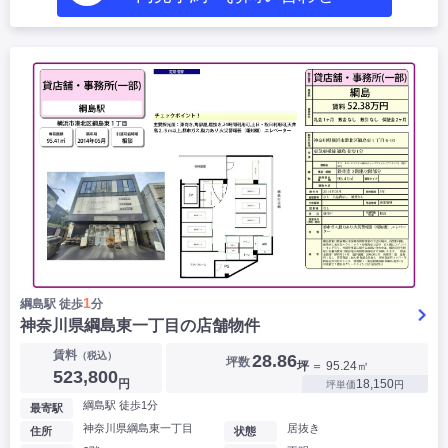
1
綱島駅 徒歩
分
神奈川県綱島東一丁目の店舗物件
賃料
（税込）
28.86
坪数
坪
＝ 95.24㎡
523,800
円
18,150
坪単価
円
綱島駅 徒歩1分
最寄駅
神奈川県綱島東一丁目
居抜き
住所
状態