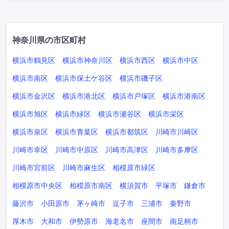
神奈川県の市区町村
横浜市鶴見区
横浜市神奈川区
横浜市西区
横浜市中区
横浜市南区
横浜市保土ケ谷区
横浜市磯子区
横浜市金沢区
横浜市港北区
横浜市戸塚区
横浜市港南区
横浜市旭区
横浜市緑区
横浜市瀬谷区
横浜市栄区
横浜市泉区
横浜市青葉区
横浜市都筑区
川崎市川崎区
川崎市幸区
川崎市中原区
川崎市高津区
川崎市多摩区
川崎市宮前区
川崎市麻生区
相模原市緑区
相模原市中央区
相模原市南区
横須賀市
平塚市
鎌倉市
藤沢市
小田原市
茅ヶ崎市
逗子市
三浦市
秦野市
厚木市
大和市
伊勢原市
海老名市
座間市
南足柄市