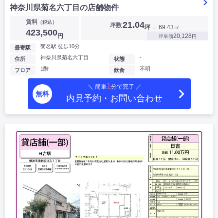
神奈川県菊名六丁目の店舗物件
賃料
（税込）
21.04
坪数
坪
＝ 69.43㎡
423,500
円
20,128
坪単価
円
菊名駅 徒歩10分
最寄駅
神奈川県菊名六丁目
-
住所
状態
1階
不明
フロア
飲食
1
＼ 簡単
分で完了 ／
無料
内見予約・お問い合わせ