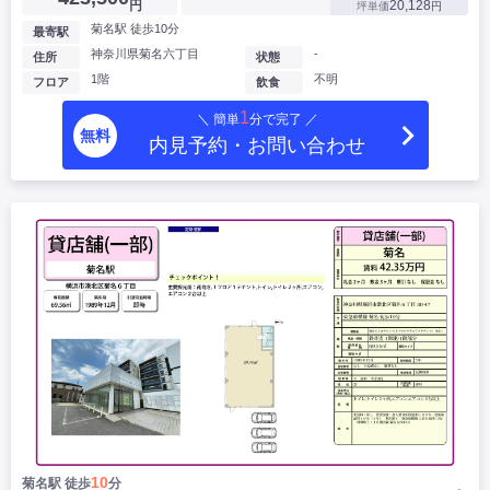
円
20,128
坪単価
円
菊名駅 徒歩10分
最寄駅
神奈川県菊名六丁目
-
住所
状態
1階
不明
フロア
飲食
1
＼ 簡単
分で完了 ／
無料
内見予約・お問い合わせ
10
菊名駅 徒歩
分