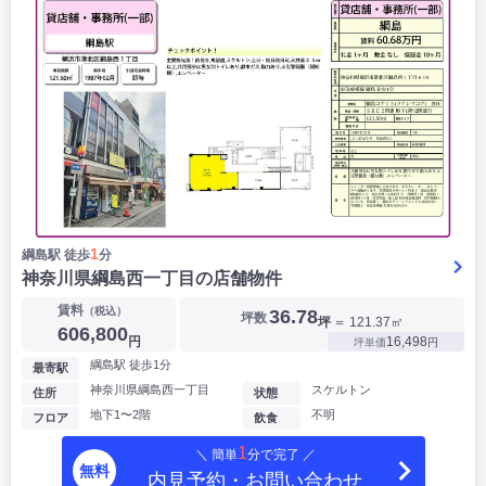
1
綱島駅 徒歩
分
神奈川県綱島西一丁目の店舗物件
賃料
（税込）
36.78
坪数
坪
＝ 121.37㎡
606,800
円
16,498
坪単価
円
綱島駅 徒歩1分
最寄駅
神奈川県綱島西一丁目
スケルトン
住所
状態
地下1〜2階
不明
フロア
飲食
1
＼ 簡単
分で完了 ／
無料
内見予約・お問い合わせ