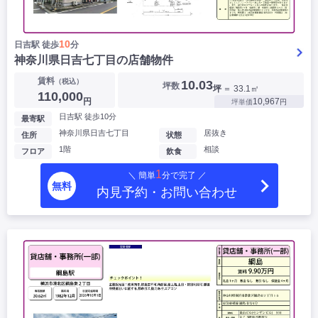
10
日吉駅 徒歩
分
神奈川県日吉七丁目の店舗物件
賃料
（税込）
10.03
坪数
坪
＝ 33.1㎡
110,000
円
10,967
坪単価
円
日吉駅 徒歩10分
最寄駅
神奈川県日吉七丁目
居抜き
住所
状態
1階
相談
フロア
飲食
1
＼ 簡単
分で完了 ／
無料
内見予約・お問い合わせ