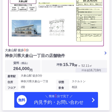
3
大倉山駅 徒歩
分
神奈川県大倉山一丁目の店舗物件
賃料
（税込）
15.79
坪数
坪
＝ 52.11㎡
264,000
円
16,719
坪単価
円
大倉山駅 徒歩3分
最寄駅
神奈川県大倉山一丁目
スケルトン
住所
状態
2階
相談
フロア
飲食
1
＼ 簡単
分で完了 ／
無料
内見予約・お問い合わせ