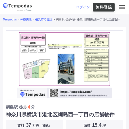
無料登録
はじめての方へ
ログイン
Tempodas
>
神奈川県
>
横浜市港北区
> 綱島駅 徒歩4分 神奈川県綱島西一丁目の店舗物件
Tempodasとは
都道府県や業種から探す
便利な機能
都道府県から探す
お役立ちコンテンツ
北海道
・
東北
北海道
|
青森県
|
岩手県
|
宮城県
|
秋田県
|
利用イメージ
山形県
|
福島県
|
関東
東京都
|
神奈川県
|
埼玉県
|
千葉県
|
栃木県
|
よくあるご質問
茨城県
|
群馬県
|
中部
山梨県
|
長野県
|
石川県
|
新潟県
|
富山県
|
お問い合わせ
福井県
|
愛知県
|
岐阜県
|
静岡県
|
近畿
大阪府
|
兵庫県
|
京都府
|
滋賀県
|
奈良県
|
和歌山県
|
三重県
|
中国
岡山県
|
広島県
|
鳥取県
|
島根県
|
山口県
|
四国
香川県
|
徳島県
|
愛媛県
|
高知県
|
九州
福岡県
|
佐賀県
|
長崎県
|
熊本県
|
大分県
|
4
綱島駅
徒歩
分
宮崎県
|
鹿児島県
|
沖縄県
|
神奈川県横浜市港北区綱島西一丁目の店舗物件
業種から探す
37
15.4
賃料
万円
面積
坪
（税込）
飲食店・飲食業