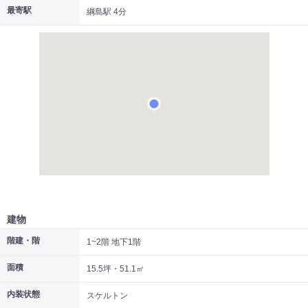
最寄駅
綱島駅 4分
|
|
|
居抜き
スケルトン
指定なし
建物
階建・階
1~2階 地下1階
面積
15.5坪・51.1㎡
内装状態
スケルトン