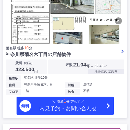
▶
10
菊名駅 徒歩
分
神奈川県菊名六丁目の店舗物件
賃料
（税込）
21.04
坪数
坪
＝ 69.43㎡
423,500
円
20,128
坪単価
円
菊名駅 徒歩10分
最寄駅
神奈川県菊名六丁目
居抜き
住所
状態
1階
不明
フロア
飲食
1
＼ 簡単
分で完了 ／
無料
内見予約・お問い合わせ