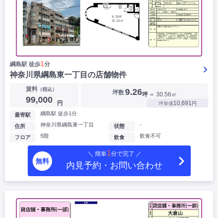
1
綱島駅 徒歩
分
神奈川県綱島東一丁目の店舗物件
賃料
（税込）
9.26
坪数
坪
＝ 30.56㎡
99,000
円
10,691
坪単価
円
綱島駅 徒歩1分
最寄駅
神奈川県綱島東一丁目
-
住所
状態
5階
飲食不可
フロア
飲食
1
＼ 簡単
分で完了 ／
無料
内見予約・お問い合わせ