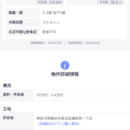
2.4
51.1
坪単価
平米数
万円
㎡
|
|
|
バー
カフェ・喫茶店・軽飲食
居酒屋・ダイニングバー・バル
|
|
ラーメン・中華料理
パン屋・ケーキ屋
階建・階
1~2階 地下1階
|
|
お好み焼き・ステーキ・鉄板焼き
焼肉・韓国料理
内装状態
スケルトン
|
|
|
洋食・レストラン
テイクアウト・デリバリー
そば・うどん
|
|
|
和食・寿司・小料理屋
カレー・インド料理
焼き鳥
出店可能な飲食店
飲食不可
|
|
|
タピオカ
すき焼き・しゃぶしゃぶ
パスタ・イタリア料理
|
|
ファーストフード・屋台
フレンチ・フランス料理
情報掲載日：2026/7/23 | 情報更新日：2026/2/15
|
|
アジア料理・エスニック
カラオケ・パブ・スナック
サービス・医療
|
|
美容室・理容室
美容サロン(エステ・ネイル・マツエク)
|
|
マッサージ店・整体院
フィットネスジム
物件詳細情報
|
|
|
病院・クリニック・歯科
スクール・塾
不動産
小売・物販
費用
|
|
|
アパレル・古着屋
コンビニ
花屋
賃料・坪単価
37万円・2.4万円
その他
|
|
|
オフィス・事務所
コインランドリー
ネットカフェ・漫画喫茶
立地
|
スタジオ・ホール
所在地
神奈川県横浜市港北区綱島西一丁目
（詳細はログイン後に表示）
こだわり条件から探す