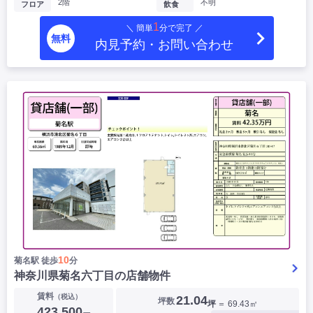
2階
不明
フロア
飲食
1
＼ 簡単
分で完了 ／
無料
内見予約・お問い合わせ
10
菊名駅 徒歩
分
神奈川県菊名六丁目の店舗物件
賃料
（税込）
21.04
坪数
坪
＝ 69.43㎡
423,500