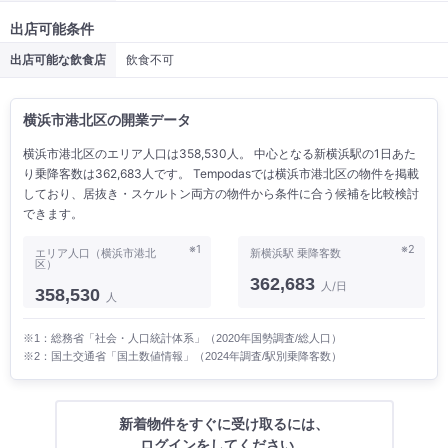
出店可能条件
出店可能な飲食店
飲食不可
横浜市港北区の開業データ
横浜市港北区のエリア人口は358,530人。 中心となる新横浜駅の1日あた
り乗降客数は362,683人です。 Tempodasでは横浜市港北区の物件を掲載
しており、居抜き・スケルトン両方の物件から条件に合う候補を比較検討
できます。
※1
※2
エリア人口（横浜市港北
新横浜駅 乗降客数
区）
362,683
人/日
358,530
人
※1：総務省「社会・人口統計体系」（2020年国勢調査/総人口）
※2：国土交通省「国土数値情報」（2024年調査/駅別乗降客数）
新着物件をすぐに受け取るには、
ログインをしてください。