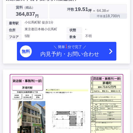
賃料
（税込）
19.51
坪数
坪
＝ 64.38㎡
364,837
円
18,700
坪単価
円
小伝馬町駅 徒歩1分
最寄駅
東京都日本橋小伝馬町
-
住所
状態
5階
不明
フロア
飲食
1
＼ 簡単
分で完了 ／
無料
内見予約・お問い合わせ