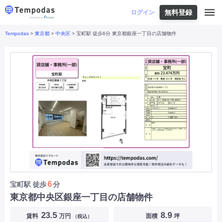
無料登録
はじめての方へ
ログイン
Tempodas
>
東京都
>
中央区
> 宝町駅 徒歩6分 東京都銀座一丁目の店舗物件
Tempodasとは
都道府県や業種から探す
便利な機能
都道府県から探す
お役立ちコンテンツ
北海道
・
東北
北海道
|
青森県
|
岩手県
|
宮城県
|
秋田県
|
利用イメージ
山形県
|
福島県
|
関東
東京都
|
神奈川県
|
埼玉県
|
千葉県
|
栃木県
|
よくあるご質問
茨城県
|
群馬県
|
中部
山梨県
|
長野県
|
石川県
|
新潟県
|
富山県
|
お問い合わせ
福井県
|
愛知県
|
岐阜県
|
静岡県
|
近畿
大阪府
|
兵庫県
|
京都府
|
滋賀県
|
奈良県
|
和歌山県
|
三重県
|
中国
岡山県
|
広島県
|
鳥取県
|
島根県
|
山口県
|
四国
香川県
|
徳島県
|
愛媛県
|
高知県
|
九州
福岡県
|
佐賀県
|
長崎県
|
熊本県
|
大分県
|
6
宝町駅
徒歩
分
宮崎県
|
鹿児島県
|
沖縄県
|
東京都中央区銀座一丁目の店舗物件
業種から探す
23.5
8.9
賃料
万円
面積
坪
（税込）
飲食店・飲食業