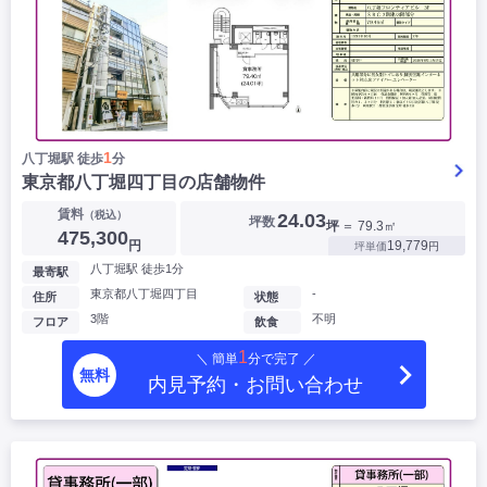
1
八丁堀駅 徒歩
分
東京都八丁堀四丁目の店舗物件
賃料
（税込）
24.03
坪数
坪
＝ 79.3㎡
475,300
円
19,779
坪単価
円
八丁堀駅 徒歩1分
最寄駅
東京都八丁堀四丁目
-
住所
状態
3階
不明
フロア
飲食
1
＼ 簡単
分で完了 ／
無料
内見予約・お問い合わせ