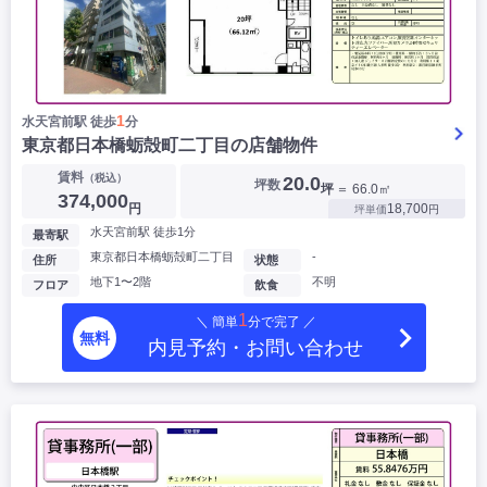
1
水天宮前駅 徒歩
分
東京都日本橋蛎殻町二丁目の店舗物件
賃料
（税込）
20.0
坪数
坪
＝ 66.0㎡
374,000
円
18,700
坪単価
円
水天宮前駅 徒歩1分
最寄駅
東京都日本橋蛎殻町二丁目
-
住所
状態
地下1〜2階
不明
フロア
飲食
1
＼ 簡単
分で完了 ／
無料
内見予約・お問い合わせ