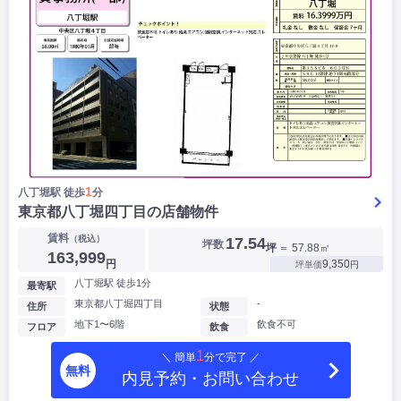
1
八丁堀駅 徒歩
分
東京都八丁堀四丁目の店舗物件
賃料
（税込）
17.54
坪数
坪
＝ 57.88㎡
163,999
円
9,350
坪単価
円
八丁堀駅 徒歩1分
最寄駅
東京都八丁堀四丁目
-
住所
状態
地下1〜6階
飲食不可
フロア
飲食
1
＼ 簡単
分で完了 ／
無料
内見予約・お問い合わせ