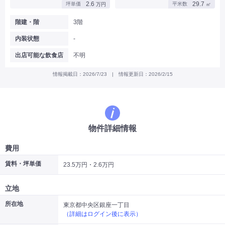
2.6
29.7
坪単価
平米数
万円
㎡
|
|
|
バー
カフェ・喫茶店・軽飲食
居酒屋・ダイニングバー・バル
|
|
ラーメン・中華料理
パン屋・ケーキ屋
階建・階
3階
|
|
お好み焼き・ステーキ・鉄板焼き
焼肉・韓国料理
内装状態
-
|
|
|
洋食・レストラン
テイクアウト・デリバリー
そば・うどん
|
|
|
和食・寿司・小料理屋
カレー・インド料理
焼き鳥
出店可能な飲食店
不明
|
|
|
タピオカ
すき焼き・しゃぶしゃぶ
パスタ・イタリア料理
|
|
ファーストフード・屋台
フレンチ・フランス料理
情報掲載日：2026/7/23 | 情報更新日：2026/2/15
|
|
アジア料理・エスニック
カラオケ・パブ・スナック
サービス・医療
|
|
美容室・理容室
美容サロン(エステ・ネイル・マツエク)
|
|
マッサージ店・整体院
フィットネスジム
物件詳細情報
|
|
|
病院・クリニック・歯科
スクール・塾
不動産
小売・物販
費用
|
|
|
アパレル・古着屋
コンビニ
花屋
賃料・坪単価
23.5万円・2.6万円
その他
|
|
|
オフィス・事務所
コインランドリー
ネットカフェ・漫画喫茶
立地
|
スタジオ・ホール
所在地
東京都中央区銀座一丁目
（詳細はログイン後に表示）
こだわり条件から探す