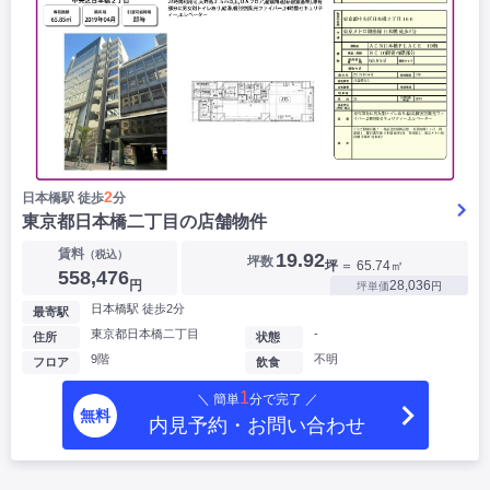
2
日本橋駅 徒歩
分
東京都日本橋二丁目の店舗物件
賃料
（税込）
19.92
坪数
坪
＝ 65.74㎡
558,476
円
28,036
坪単価
円
日本橋駅 徒歩2分
最寄駅
東京都日本橋二丁目
-
住所
状態
9階
不明
フロア
飲食
1
＼ 簡単
分で完了 ／
無料
内見予約・お問い合わせ