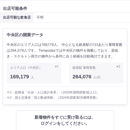
出店可能条件
出店可能な飲食店
不明
中央区の開業データ
中央区のエリア人口は169,179人。 中心となる銀座駅の1日あたり乗降客数
は264,076人です。 Tempodasでは中央区の物件を掲載しており、居抜
き・スケルトン両方の物件から条件に合う候補を比較検討できます。
※1
※2
エリア人口（中央区）
銀座駅 乗降客数
169,179
264,076
人
人/日
※1：総務省「社会・人口統計体系」（2020年国勢調査/総人口）
※2：国土交通省「国土数値情報」（2024年調査/駅別乗降客数）
新着物件をすぐに受け取るには、
ログインをしてください。