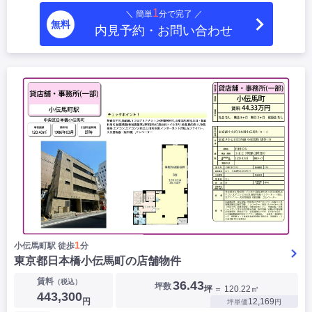
1
＼ 簡単
分で完了 ／
無料
内見予約・お問い合わせ
1
小伝馬町駅 徒歩
分
東京都日本橋小伝馬町の店舗物件
賃料
（税込）
36.43
坪数
坪
＝ 120.22㎡
443,300
円
12,169
坪単価
円