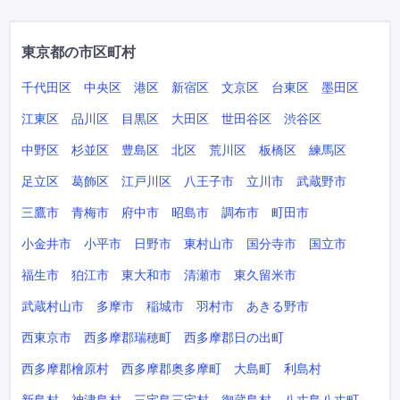
東京都の市区町村
千代田区
中央区
港区
新宿区
文京区
台東区
墨田区
江東区
品川区
目黒区
大田区
世田谷区
渋谷区
中野区
杉並区
豊島区
北区
荒川区
板橋区
練馬区
足立区
葛飾区
江戸川区
八王子市
立川市
武蔵野市
三鷹市
青梅市
府中市
昭島市
調布市
町田市
小金井市
小平市
日野市
東村山市
国分寺市
国立市
福生市
狛江市
東大和市
清瀬市
東久留米市
武蔵村山市
多摩市
稲城市
羽村市
あきる野市
西東京市
西多摩郡瑞穂町
西多摩郡日の出町
西多摩郡檜原村
西多摩郡奥多摩町
大島町
利島村