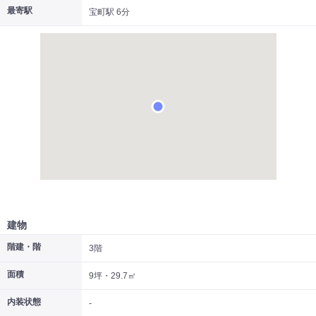
最寄駅
宝町駅 6分
|
|
|
居抜き
スケルトン
指定なし
建物
階建・階
3階
面積
9坪・29.7㎡
内装状態
-