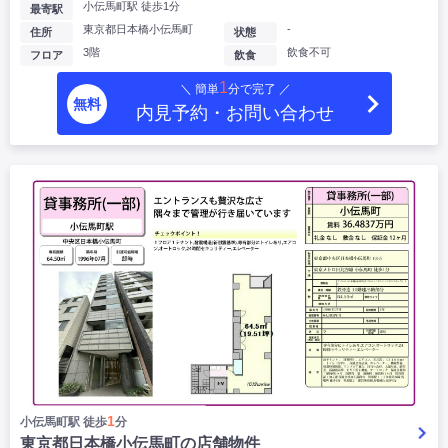
小伝馬町駅 徒歩1分
最寄駅
東京都日本橋小伝馬町
-
住所
状態
3階
飲食不可
フロア
飲食
1
＼ 簡単
分で完了 ／
無料
内見予約・お問い合わせ
1
小伝馬町駅 徒歩
分
東京都日本橋小伝馬町の店舗物件