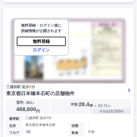
無料登録・ログイン後に
詳細情報が公開されます
無料登録
ログイン
3
三越前駅 徒歩
分
東京都日本橋本石町の店舗物件
賃料
（税込）
28.4
坪数
坪
＝ 93.72㎡
468,600
円
16,500
坪単価
円
三越前駅 徒歩3分
最寄駅
東京都日本橋本石町
-
住所
状態
7階
不明
フロア
飲食