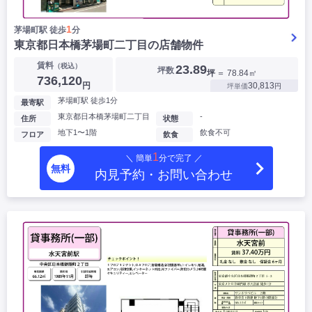
1
茅場町駅 徒歩
分
東京都日本橋茅場町二丁目の店舗物件
賃料
（税込）
23.89
坪数
坪
＝ 78.84㎡
736,120
円
30,813
坪単価
円
茅場町駅 徒歩1分
最寄駅
東京都日本橋茅場町二丁目
-
住所
状態
地下1〜1階
飲食不可
フロア
飲食
1
＼ 簡単
分で完了 ／
無料
内見予約・お問い合わせ