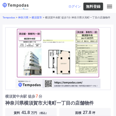
無料登録
はじめての方へ
ログイン
Tempodas
>
神奈川県
>
横須賀市
> 横須賀中央駅 徒歩7分 神奈川県大滝町一丁目の店舗物件
Tempodasとは
都道府県や業種から探す
便利な機能
都道府県から探す
お役立ちコンテンツ
北海道
・
東北
北海道
|
青森県
|
岩手県
|
宮城県
|
秋田県
|
利用イメージ
山形県
|
福島県
|
関東
東京都
|
神奈川県
|
埼玉県
|
千葉県
|
栃木県
|
よくあるご質問
茨城県
|
群馬県
|
中部
山梨県
|
長野県
|
石川県
|
新潟県
|
富山県
|
お問い合わせ
福井県
|
愛知県
|
岐阜県
|
静岡県
|
近畿
大阪府
|
兵庫県
|
京都府
|
滋賀県
|
奈良県
|
和歌山県
|
三重県
|
中国
岡山県
|
広島県
|
鳥取県
|
島根県
|
山口県
|
四国
香川県
|
徳島県
|
愛媛県
|
高知県
|
九州
福岡県
|
佐賀県
|
長崎県
|
熊本県
|
大分県
|
7
横須賀中央駅
徒歩
分
宮崎県
|
鹿児島県
|
沖縄県
|
神奈川県横須賀市大滝町一丁目の店舗物件
業種から探す
41.8
27.8
賃料
万円
面積
坪
（税込）
飲食店・飲食業