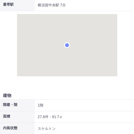
最寄駅
横須賀中央駅 7分
|
|
|
居抜き
スケルトン
指定なし
建物
階建・階
1階
面積
27.8坪・91.7㎡
内装状態
スケルトン