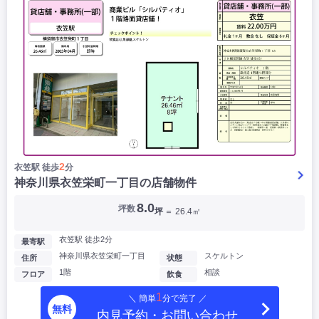
2
衣笠駅 徒歩
分
神奈川県衣笠栄町一丁目の店舗物件
8.0
坪数
坪
＝ 26.4㎡
衣笠駅 徒歩2分
最寄駅
神奈川県衣笠栄町一丁目
スケルトン
住所
状態
1階
相談
フロア
飲食
1
＼ 簡単
分で完了 ／
無料
内見予約・お問い合わせ