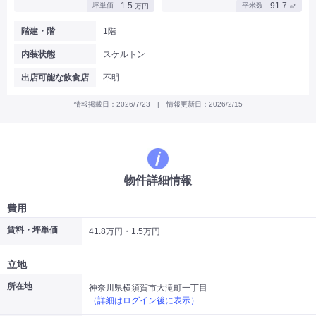
1.5
91.7
坪単価
平米数
万円
㎡
|
|
|
バー
カフェ・喫茶店・軽飲食
居酒屋・ダイニングバー・バル
|
|
ラーメン・中華料理
パン屋・ケーキ屋
階建・階
1階
|
|
お好み焼き・ステーキ・鉄板焼き
焼肉・韓国料理
内装状態
スケルトン
|
|
|
洋食・レストラン
テイクアウト・デリバリー
そば・うどん
|
|
|
和食・寿司・小料理屋
カレー・インド料理
焼き鳥
出店可能な飲食店
不明
|
|
|
タピオカ
すき焼き・しゃぶしゃぶ
パスタ・イタリア料理
|
|
ファーストフード・屋台
フレンチ・フランス料理
情報掲載日：2026/7/23 | 情報更新日：2026/2/15
|
|
アジア料理・エスニック
カラオケ・パブ・スナック
サービス・医療
|
|
美容室・理容室
美容サロン(エステ・ネイル・マツエク)
|
|
マッサージ店・整体院
フィットネスジム
物件詳細情報
|
|
|
病院・クリニック・歯科
スクール・塾
不動産
小売・物販
費用
|
|
|
アパレル・古着屋
コンビニ
花屋
賃料・坪単価
41.8万円・1.5万円
その他
|
|
|
オフィス・事務所
コインランドリー
ネットカフェ・漫画喫茶
立地
|
スタジオ・ホール
所在地
神奈川県横須賀市大滝町一丁目
（詳細はログイン後に表示）
こだわり条件から探す