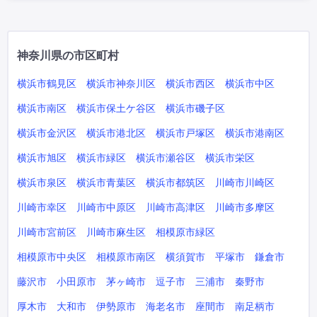
神奈川県の市区町村
横浜市鶴見区
横浜市神奈川区
横浜市西区
横浜市中区
横浜市南区
横浜市保土ケ谷区
横浜市磯子区
横浜市金沢区
横浜市港北区
横浜市戸塚区
横浜市港南区
横浜市旭区
横浜市緑区
横浜市瀬谷区
横浜市栄区
横浜市泉区
横浜市青葉区
横浜市都筑区
川崎市川崎区
川崎市幸区
川崎市中原区
川崎市高津区
川崎市多摩区
川崎市宮前区
川崎市麻生区
相模原市緑区
相模原市中央区
相模原市南区
横須賀市
平塚市
鎌倉市
藤沢市
小田原市
茅ヶ崎市
逗子市
三浦市
秦野市
厚木市
大和市
伊勢原市
海老名市
座間市
南足柄市