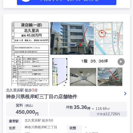
▶
3
北久里浜駅 徒歩
分
神奈川県根岸町三丁目の店舗物件
賃料
（税込）
35.36
坪数
坪
＝ 116.69㎡
450,000
円
12,726
坪単価
円
北久里浜駅 徒歩3分
最寄駅
神奈川県根岸町三丁目
-
住所
状態