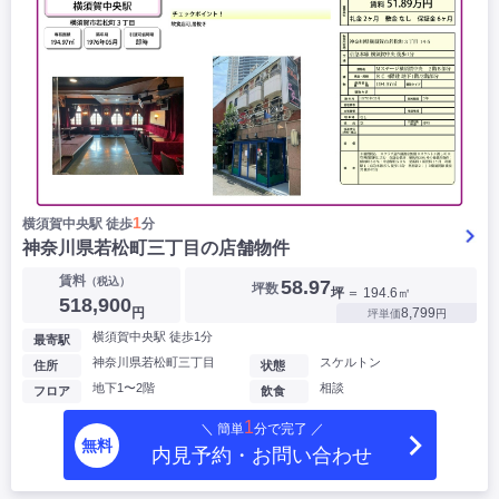
1
横須賀中央駅 徒歩
分
神奈川県若松町三丁目の店舗物件
賃料
（税込）
58.97
坪数
坪
＝ 194.6㎡
518,900
円
8,799
坪単価
円
横須賀中央駅 徒歩1分
最寄駅
神奈川県若松町三丁目
スケルトン
住所
状態
地下1〜2階
相談
フロア
飲食
1
＼ 簡単
分で完了 ／
無料
内見予約・お問い合わせ