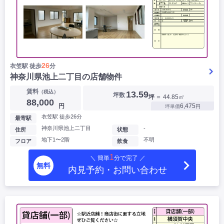
26
衣笠駅 徒歩
分
神奈川県池上二丁目の店舗物件
賃料
（税込）
13.59
坪数
坪
＝ 44.85㎡
88,000
円
6,475
坪単価
円
衣笠駅 徒歩26分
最寄駅
神奈川県池上二丁目
-
住所
状態
地下1〜2階
不明
フロア
飲食
1
＼ 簡単
分で完了 ／
無料
内見予約・お問い合わせ