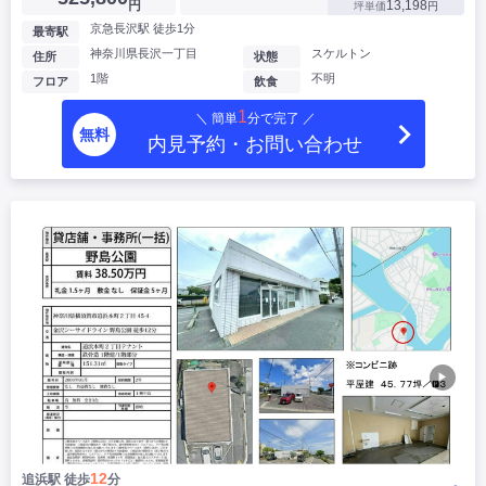
円
13,198
坪単価
円
京急長沢駅 徒歩1分
最寄駅
神奈川県長沢一丁目
スケルトン
住所
状態
1階
不明
フロア
飲食
1
＼ 簡単
分で完了 ／
無料
内見予約・お問い合わせ
▶
12
追浜駅 徒歩
分