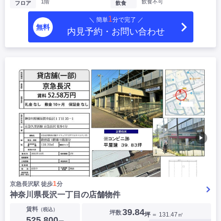
1階
飲食不可
フロア
飲食
1
＼ 簡単
分で完了 ／
無料
内見予約・お問い合わせ
▶
1
京急長沢駅 徒歩
分
神奈川県長沢一丁目の店舗物件
賃料
（税込）
39.84
坪数
坪
＝ 131.47㎡
525,800