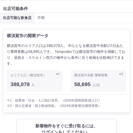
出店可能条件
出店可能な飲食店
不明
横須賀市の開業データ
横須賀市のエリア人口は388,078人。 中心となる横須賀中央駅の1日あた
り乗降客数は58,695人です。 Tempodasでは横須賀市の物件を掲載してお
り、居抜き・スケルトン両方の物件から条件に合う候補を比較検討できま
す。
※1
※2
エリア人口（横須賀市）
横須賀中央駅 乗降客数
388,078
58,695
人
人/日
※1：総務省「社会・人口統計体系」（2020年国勢調査/総人口）
※2：国土交通省「国土数値情報」（2024年調査/駅別乗降客数）
新着物件をすぐに受け取るには、
ログインをしてください。