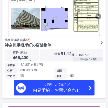
▶
5
北久里浜駅 徒歩
分
神奈川県根岸町の店舗物件
賃料
（税込）
51.12
坪数
坪
＝ 168.7㎡
466,400
円
9,124
坪単価
円
北久里浜駅 徒歩5分
最寄駅
神奈川県根岸町
-
住所
状態
1階
相談
フロア
飲食
1
＼ 簡単
分で完了 ／
無料
内見予約・お問い合わせ