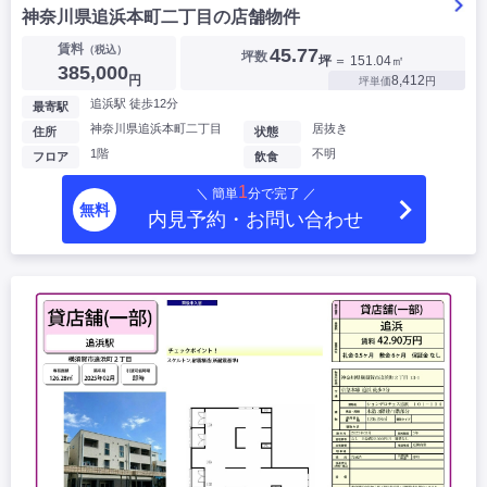
神奈川県追浜本町二丁目の店舗物件
賃料
（税込）
45.77
坪数
坪
＝ 151.04㎡
385,000
円
8,412
坪単価
円
追浜駅 徒歩12分
最寄駅
神奈川県追浜本町二丁目
居抜き
住所
状態
1階
不明
フロア
飲食
1
＼ 簡単
分で完了 ／
無料
内見予約・お問い合わせ