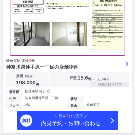
3
妙蓮寺駅 徒歩
分
神奈川県仲手原一丁目の店舗物件
賃料
（税込）
15.6
坪数
坪
＝ 51.48㎡
198,000
円
12,692
坪単価
円
妙蓮寺駅 徒歩3分
最寄駅
神奈川県仲手原一丁目
-
住所
状態
2階
飲食不可
フロア
飲食
1
＼ 簡単
分で完了 ／
無料
内見予約・お問い合わせ