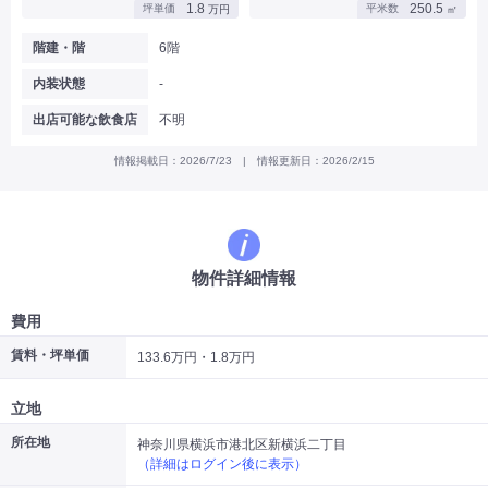
1.8
250.5
坪単価
平米数
万円
㎡
|
|
|
バー
カフェ・喫茶店・軽飲食
居酒屋・ダイニングバー・バル
|
|
ラーメン・中華料理
パン屋・ケーキ屋
階建・階
6階
|
|
お好み焼き・ステーキ・鉄板焼き
焼肉・韓国料理
内装状態
-
|
|
|
洋食・レストラン
テイクアウト・デリバリー
そば・うどん
|
|
|
和食・寿司・小料理屋
カレー・インド料理
焼き鳥
出店可能な飲食店
不明
|
|
|
タピオカ
すき焼き・しゃぶしゃぶ
パスタ・イタリア料理
|
|
ファーストフード・屋台
フレンチ・フランス料理
情報掲載日：2026/7/23 | 情報更新日：2026/2/15
|
|
アジア料理・エスニック
カラオケ・パブ・スナック
サービス・医療
|
|
美容室・理容室
美容サロン(エステ・ネイル・マツエク)
|
|
マッサージ店・整体院
フィットネスジム
物件詳細情報
|
|
|
病院・クリニック・歯科
スクール・塾
不動産
小売・物販
費用
|
|
|
アパレル・古着屋
コンビニ
花屋
賃料・坪単価
133.6万円・1.8万円
その他
|
|
|
オフィス・事務所
コインランドリー
ネットカフェ・漫画喫茶
立地
|
スタジオ・ホール
所在地
神奈川県横浜市港北区新横浜二丁目
（詳細はログイン後に表示）
こだわり条件から探す