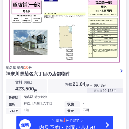
10
菊名駅 徒歩
分
神奈川県菊名六丁目の店舗物件
賃料
（税込）
21.04
坪数
坪
＝ 69.43㎡
423,500
円
20,128
坪単価
円
菊名駅 徒歩10分
最寄駅
神奈川県菊名六丁目
-
住所
状態
1階
不明
フロア
飲食
1
＼ 簡単
分で完了 ／
無料
内見予約・お問い合わせ