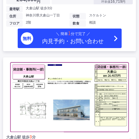
円
16,719
坪単価
円
大倉山駅 徒歩3分
最寄駅
神奈川県大倉山一丁目
スケルトン
住所
状態
2階
相談
フロア
飲食
1
＼ 簡単
分で完了 ／
無料
内見予約・お問い合わせ
3
大倉山駅 徒歩
分