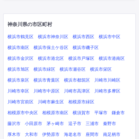
神奈川県の市区町村
横浜市鶴見区
横浜市神奈川区
横浜市西区
横浜市中区
横浜市南区
横浜市保土ケ谷区
横浜市磯子区
横浜市金沢区
横浜市港北区
横浜市戸塚区
横浜市港南区
横浜市旭区
横浜市緑区
横浜市瀬谷区
横浜市栄区
横浜市泉区
横浜市青葉区
横浜市都筑区
川崎市川崎区
川崎市幸区
川崎市中原区
川崎市高津区
川崎市多摩区
川崎市宮前区
川崎市麻生区
相模原市緑区
相模原市中央区
相模原市南区
横須賀市
平塚市
鎌倉市
藤沢市
小田原市
茅ヶ崎市
逗子市
三浦市
秦野市
厚木市
大和市
伊勢原市
海老名市
座間市
南足柄市