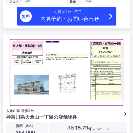
2階
相談
フロア
飲食
1
＼ 簡単
分で完了 ／
無料
内見予約・お問い合わせ
3
大倉山駅 徒歩
分
神奈川県大倉山一丁目の店舗物件
賃料
（税込）
15.79
坪数
坪
＝ 52.11㎡
264,000