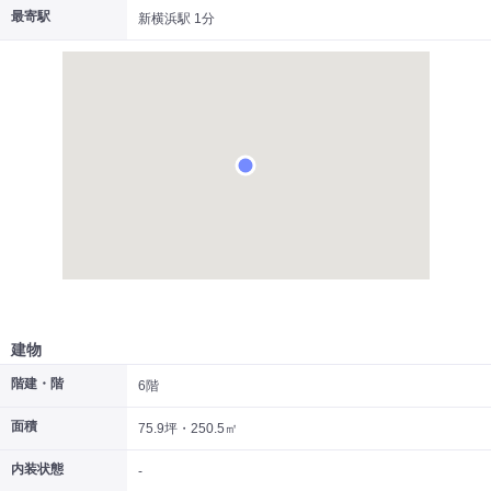
最寄駅
新横浜駅 1分
|
|
|
居抜き
スケルトン
指定なし
建物
階建・階
6階
面積
75.9坪・250.5㎡
内装状態
-