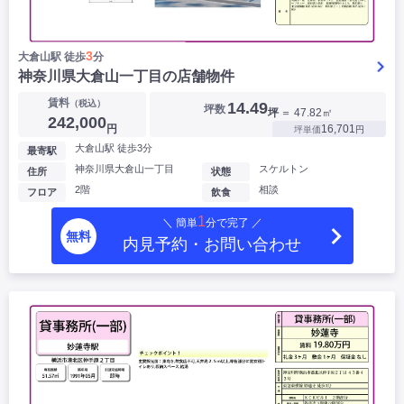
3
大倉山駅 徒歩
分
神奈川県大倉山一丁目の店舗物件
賃料
（税込）
14.49
坪数
坪
＝ 47.82㎡
242,000
円
16,701
坪単価
円
大倉山駅 徒歩3分
最寄駅
神奈川県大倉山一丁目
スケルトン
住所
状態
2階
相談
フロア
飲食
1
＼ 簡単
分で完了 ／
無料
内見予約・お問い合わせ