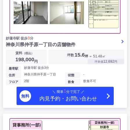
3
妙蓮寺駅 徒歩
分
神奈川県仲手原一丁目の店舗物件
賃料
（税込）
15.6
坪数
坪
＝ 51.48㎡
198,000
円
12,692
坪単価
円
妙蓮寺駅 徒歩3分
最寄駅
神奈川県仲手原一丁目
-
住所
状態
2階
飲食不可
フロア
飲食
1
＼ 簡単
分で完了 ／
無料
内見予約・お問い合わせ