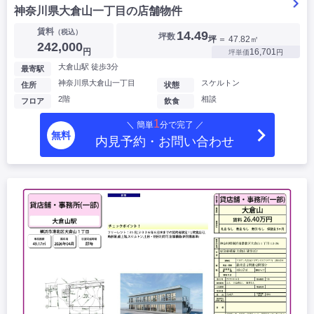
神奈川県大倉山一丁目の店舗物件
賃料
（税込）
14.49
坪数
坪
＝ 47.82㎡
242,000
円
16,701
坪単価
円
大倉山駅 徒歩3分
最寄駅
神奈川県大倉山一丁目
スケルトン
住所
状態
2階
相談
フロア
飲食
1
＼ 簡単
分で完了 ／
無料
内見予約・お問い合わせ