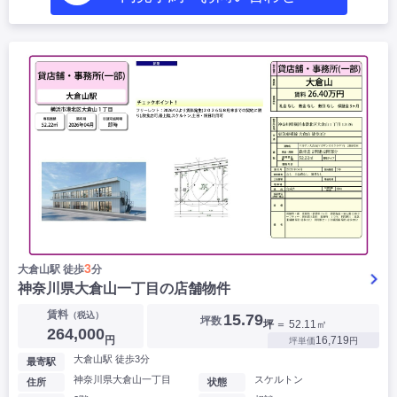
3
大倉山駅 徒歩
分
神奈川県大倉山一丁目の店舗物件
賃料
（税込）
15.79
坪数
坪
＝ 52.11㎡
264,000
円
16,719
坪単価
円
大倉山駅 徒歩3分
最寄駅
神奈川県大倉山一丁目
スケルトン
住所
状態