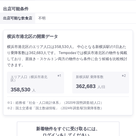
出店可能条件
出店可能な飲食店
不明
横浜市港北区の開業データ
横浜市港北区のエリア人口は358,530人。 中心となる新横浜駅の1日あた
り乗降客数は362,683人です。 Tempodasでは横浜市港北区の物件を掲載
しており、居抜き・スケルトン両方の物件から条件に合う候補を比較検討
できます。
※1
※2
エリア人口（横浜市港北
新横浜駅 乗降客数
区）
362,683
人/日
358,530
人
※1：総務省「社会・人口統計体系」（2020年国勢調査/総人口）
※2：国土交通省「国土数値情報」（2024年調査/駅別乗降客数）
新着物件をすぐに受け取るには、
ログインをしてください。