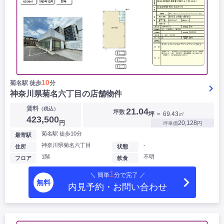
10
菊名駅 徒歩
分
神奈川県菊名六丁目の店舗物件
賃料
（税込）
21.04
坪数
坪
＝ 69.43㎡
423,500
円
20,128
坪単価
円
菊名駅 徒歩10分
最寄駅
神奈川県菊名六丁目
-
住所
状態
1階
不明
フロア
飲食
1
＼ 簡単
分で完了 ／
無料
内見予約・お問い合わせ