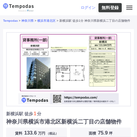
無料登録
はじめての方へ
ログイン
Tempodas
>
神奈川県
>
横浜市港北区
> 新横浜駅 徒歩1分 神奈川県新横浜二丁目の店舗物件
Tempodasとは
都道府県や業種から探す
便利な機能
都道府県から探す
お役立ちコンテンツ
北海道
・
東北
北海道
|
青森県
|
岩手県
|
宮城県
|
秋田県
|
利用イメージ
山形県
|
福島県
|
関東
東京都
|
神奈川県
|
埼玉県
|
千葉県
|
栃木県
|
よくあるご質問
茨城県
|
群馬県
|
中部
山梨県
|
長野県
|
石川県
|
新潟県
|
富山県
|
お問い合わせ
福井県
|
愛知県
|
岐阜県
|
静岡県
|
近畿
大阪府
|
兵庫県
|
京都府
|
滋賀県
|
奈良県
|
和歌山県
|
三重県
|
中国
岡山県
|
広島県
|
鳥取県
|
島根県
|
山口県
|
四国
香川県
|
徳島県
|
愛媛県
|
高知県
|
九州
福岡県
|
佐賀県
|
長崎県
|
熊本県
|
大分県
|
1
新横浜駅
徒歩
分
宮崎県
|
鹿児島県
|
沖縄県
|
神奈川県横浜市港北区新横浜二丁目の店舗物件
業種から探す
133.6
75.9
賃料
万円
面積
坪
（税込）
飲食店・飲食業