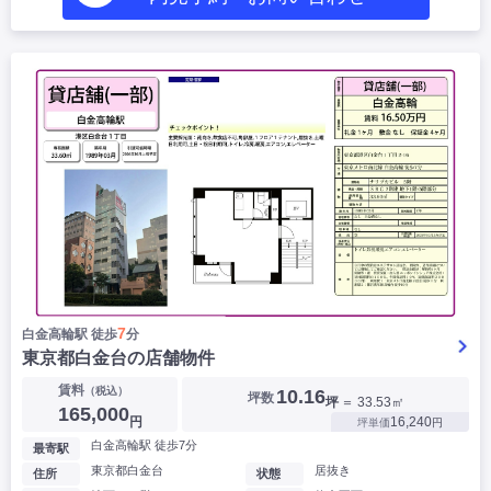
7
白金高輪駅 徒歩
分
東京都白金台の店舗物件
賃料
（税込）
10.16
坪数
坪
＝ 33.53㎡
165,000
円
16,240
坪単価
円
白金高輪駅 徒歩7分
最寄駅
東京都白金台
居抜き
住所
状態