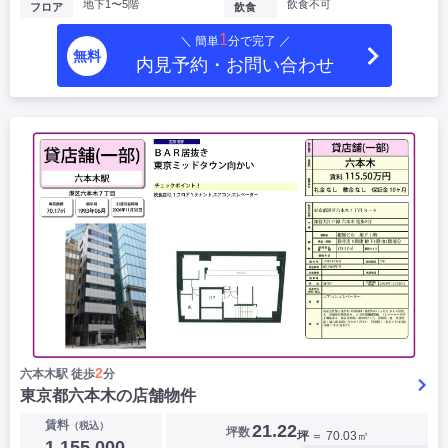
地下1〜5階
飲食不可
フロア
飲食
1
＼ 簡単
分で完了 ／
無料
内見予約・お問い合わせ
2
六本木駅 徒歩
分
東京都六本木の店舗物件
賃料
（税込）
21.22
坪数
坪
＝ 70.03㎡
1,155,000