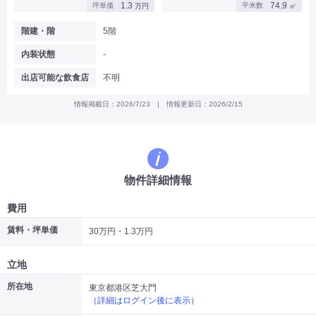
1.3
74.9
坪単価
平米数
万円
㎡
|
|
|
バー
カフェ・喫茶店・軽飲食
居酒屋・ダイニングバー・バル
|
|
ラーメン・中華料理
パン屋・ケーキ屋
階建・階
5階
|
|
お好み焼き・ステーキ・鉄板焼き
焼肉・韓国料理
内装状態
-
|
|
|
洋食・レストラン
テイクアウト・デリバリー
そば・うどん
|
|
|
和食・寿司・小料理屋
カレー・インド料理
焼き鳥
出店可能な飲食店
不明
|
|
|
タピオカ
すき焼き・しゃぶしゃぶ
パスタ・イタリア料理
|
|
ファーストフード・屋台
フレンチ・フランス料理
情報掲載日：2026/7/23 | 情報更新日：2026/2/15
|
|
アジア料理・エスニック
カラオケ・パブ・スナック
サービス・医療
|
|
美容室・理容室
美容サロン(エステ・ネイル・マツエク)
|
|
マッサージ店・整体院
フィットネスジム
物件詳細情報
|
|
|
病院・クリニック・歯科
スクール・塾
不動産
小売・物販
費用
|
|
|
アパレル・古着屋
コンビニ
花屋
賃料・坪単価
30万円・1.3万円
その他
|
|
|
オフィス・事務所
コインランドリー
ネットカフェ・漫画喫茶
立地
|
スタジオ・ホール
所在地
東京都港区芝大門
（詳細はログイン後に表示）
こだわり条件から探す