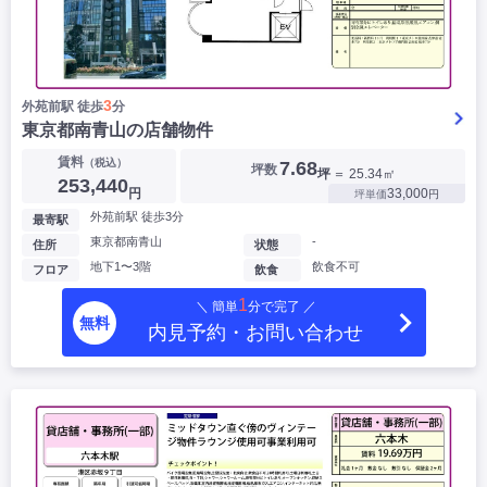
3
外苑前駅 徒歩
分
東京都南青山の店舗物件
賃料
（税込）
7.68
坪数
坪
＝ 25.34㎡
253,440
円
33,000
坪単価
円
外苑前駅 徒歩3分
最寄駅
東京都南青山
-
住所
状態
地下1〜3階
飲食不可
フロア
飲食
1
＼ 簡単
分で完了 ／
無料
内見予約・お問い合わせ