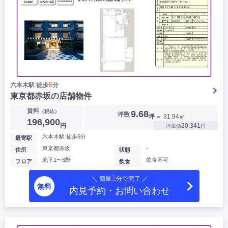
6
六本木駅 徒歩
分
東京都赤坂の店舗物件
賃料
（税込）
9.68
坪数
坪
＝ 31.94㎡
196,900
円
20,341
坪単価
円
六本木駅 徒歩6分
最寄駅
東京都赤坂
-
住所
状態
地下1〜3階
飲食不可
フロア
飲食
1
＼ 簡単
分で完了 ／
無料
内見予約・お問い合わせ