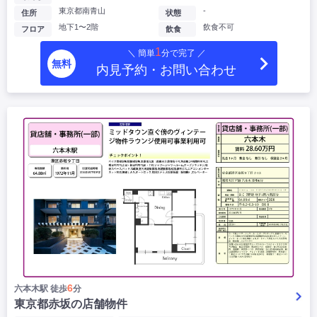
東京都南青山
-
住所
状態
地下1〜2階
飲食不可
フロア
飲食
1
＼ 簡単
分で完了 ／
無料
内見予約・お問い合わせ
6
六本木駅 徒歩
分
東京都赤坂の店舗物件