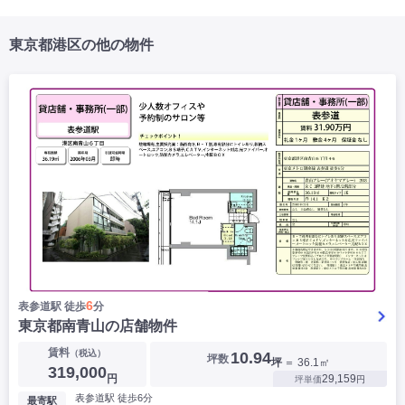
東京都港区の他の物件
6
表参道駅 徒歩
分
東京都南青山の店舗物件
賃料
（税込）
10.94
坪数
坪
＝ 36.1㎡
319,000
円
29,159
坪単価
円
表参道駅 徒歩6分
最寄駅