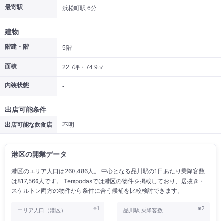
最寄駅
浜松町駅 6分
|
|
|
居抜き
スケルトン
指定なし
建物
階建・階
5階
面積
22.7坪・74.9㎡
内装状態
-
出店可能条件
出店可能な飲食店
不明
港区の開業データ
港区のエリア人口は260,486人。 中心となる品川駅の1日あたり乗降客数
は817,566人です。 Tempodasでは港区の物件を掲載しており、居抜き・
スケルトン両方の物件から条件に合う候補を比較検討できます。
※1
※2
エリア人口（港区）
品川駅 乗降客数