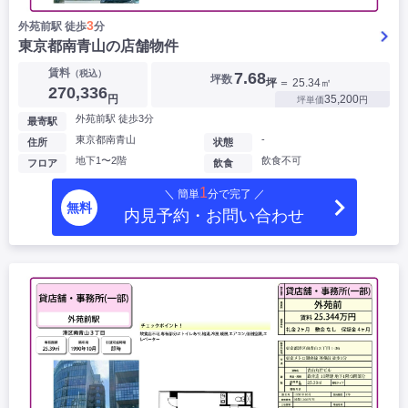
3
外苑前駅 徒歩
分
東京都南青山の店舗物件
賃料
（税込）
7.68
坪数
坪
＝ 25.34㎡
270,336
円
35,200
坪単価
円
外苑前駅 徒歩3分
最寄駅
東京都南青山
-
住所
状態
地下1〜2階
飲食不可
フロア
飲食
1
＼ 簡単
分で完了 ／
無料
内見予約・お問い合わせ