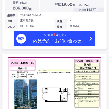
賃料
（税込）
19.62
坪数
坪
＝ 64.75㎡
286,000
円
14,577
坪単価
円
六本木駅 徒歩6分
最寄駅
東京都赤坂
-
住所
状態
地下1〜4階
飲食不可
フロア
飲食
1
＼ 簡単
分で完了 ／
無料
内見予約・お問い合わせ