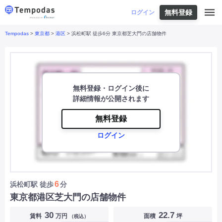
無料登録
はじめての方へ
ログイン
Tempodas
>
東京都
>
港区
> 浜松町駅 徒歩6分 東京都芝大門の店舗物件
Tempodasとは
都道府県や業種から探す
便利な機能
都道府県から探す
お役立ちコンテンツ
北海道
・
東北
北海道
|
青森県
|
岩手県
|
宮城県
|
秋田県
|
利用イメージ
山形県
|
福島県
|
無料登録・ログイン後に
関東
東京都
|
神奈川県
|
埼玉県
|
千葉県
|
栃木県
|
詳細情報が公開されます
よくあるご質問
茨城県
|
群馬県
|
中部
山梨県
|
長野県
|
石川県
|
新潟県
|
富山県
|
無料登録
お問い合わせ
福井県
|
愛知県
|
岐阜県
|
静岡県
|
ログイン
近畿
大阪府
|
兵庫県
|
京都府
|
滋賀県
|
奈良県
|
和歌山県
|
三重県
|
中国
岡山県
|
広島県
|
鳥取県
|
島根県
|
山口県
|
四国
香川県
|
徳島県
|
愛媛県
|
高知県
|
九州
福岡県
|
佐賀県
|
長崎県
|
熊本県
|
大分県
|
6
浜松町駅
徒歩
分
宮崎県
|
鹿児島県
|
沖縄県
|
東京都港区芝大門の店舗物件
業種から探す
30
22.7
賃料
万円
面積
坪
（税込）
飲食店・飲食業