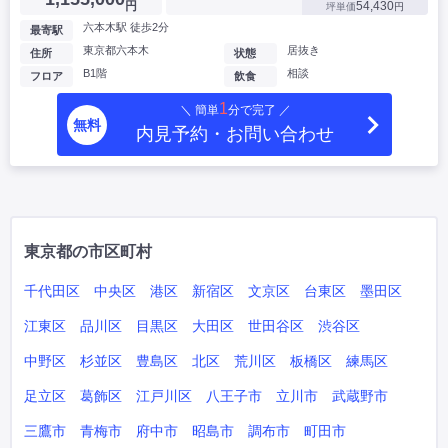
円
54,430
坪単価
円
六本木駅 徒歩2分
最寄駅
東京都六本木
居抜き
住所
状態
B1階
相談
フロア
飲食
1
＼ 簡単
分で完了 ／
無料
内見予約・お問い合わせ
東京都の市区町村
千代田区
中央区
港区
新宿区
文京区
台東区
墨田区
江東区
品川区
目黒区
大田区
世田谷区
渋谷区
中野区
杉並区
豊島区
北区
荒川区
板橋区
練馬区
足立区
葛飾区
江戸川区
八王子市
立川市
武蔵野市
三鷹市
青梅市
府中市
昭島市
調布市
町田市