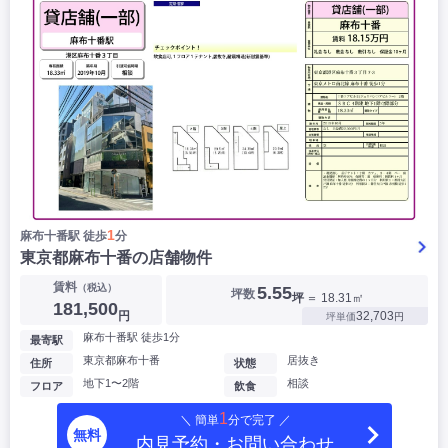
1
麻布十番駅 徒歩
分
東京都麻布十番の店舗物件
賃料
（税込）
5.55
坪数
坪
＝ 18.31㎡
181,500
円
32,703
坪単価
円
麻布十番駅 徒歩1分
最寄駅
東京都麻布十番
居抜き
住所
状態
地下1〜2階
相談
フロア
飲食
1
＼ 簡単
分で完了 ／
無料
内見予約・お問い合わせ