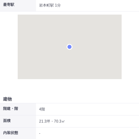
最寄駅
岩本町駅 1分
|
|
|
居抜き
スケルトン
指定なし
建物
階建・階
4階
面積
21.3坪・70.3㎡
内装状態
-