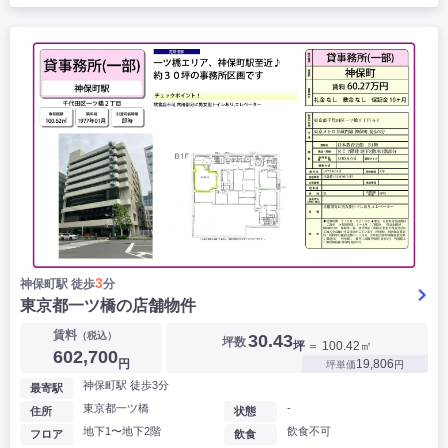
3
神保町駅 徒歩
分
東京都一ツ橋の店舗物件
賃料
（税込）
30.43
坪数
坪
＝ 100.42㎡
602,700
円
19,806
坪単価
円
神保町駅 徒歩3分
最寄駅
東京都一ツ橋
-
住所
状態
地下1〜地下2階
飲食不可
フロア
飲食