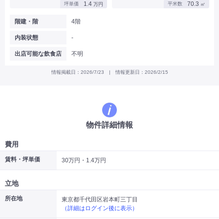
1.4
70.3
坪単価
平米数
万円
㎡
|
|
|
バー
カフェ・喫茶店・軽飲食
居酒屋・ダイニングバー・バル
|
|
ラーメン・中華料理
パン屋・ケーキ屋
階建・階
4階
|
|
お好み焼き・ステーキ・鉄板焼き
焼肉・韓国料理
内装状態
-
|
|
|
洋食・レストラン
テイクアウト・デリバリー
そば・うどん
|
|
|
和食・寿司・小料理屋
カレー・インド料理
焼き鳥
出店可能な飲食店
不明
|
|
|
タピオカ
すき焼き・しゃぶしゃぶ
パスタ・イタリア料理
|
|
ファーストフード・屋台
フレンチ・フランス料理
情報掲載日：2026/7/23 | 情報更新日：2026/2/15
|
|
アジア料理・エスニック
カラオケ・パブ・スナック
サービス・医療
|
|
美容室・理容室
美容サロン(エステ・ネイル・マツエク)
|
|
マッサージ店・整体院
フィットネスジム
物件詳細情報
|
|
|
病院・クリニック・歯科
スクール・塾
不動産
小売・物販
費用
|
|
|
アパレル・古着屋
コンビニ
花屋
賃料・坪単価
30万円・1.4万円
その他
|
|
|
オフィス・事務所
コインランドリー
ネットカフェ・漫画喫茶
立地
|
スタジオ・ホール
所在地
東京都千代田区岩本町三丁目
（詳細はログイン後に表示）
こだわり条件から探す