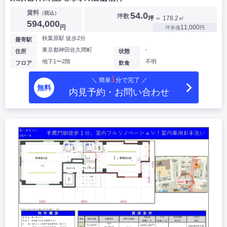
賃料
（税込）
54.0
坪数
坪
＝ 178.2㎡
594,000
円
11,000
坪単価
円
秋葉原駅 徒歩2分
最寄駅
東京都神田佐久間町
-
住所
状態
地下1〜2階
不明
フロア
飲食
1
＼ 簡単
分で完了 ／
無料
内見予約・お問い合わせ