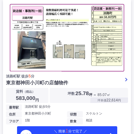
5
淡路町駅 徒歩
分
東京都神田小川町の店舗物件
賃料
（税込）
25.78
坪数
坪
＝ 85.07㎡
583,000
円
22,614
坪単価
円
淡路町駅 徒歩5分
最寄駅
東京都神田小川町
スケルトン
住所
状態
1階
相談
フロア
飲食
1
＼ 簡単
分で完了 ／