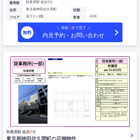
秋葉原駅 徒歩2分
最寄駅
東京都神田佐久間町
-
住所
状態
地下1〜3階
不明
フロア
飲食
1
＼ 簡単
分で完了 ／
無料
内見予約・お問い合わせ
2
秋葉原駅 徒歩
分
東京都神田佐久間町の店舗物件