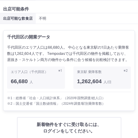
出店可能条件
出店可能な飲食店
不明
千代田区の開業データ
千代田区のエリア人口は66,680人。 中心となる東京駅の1日あたり乗降客
数は1,262,604人です。 Tempodasでは千代田区の物件を掲載しており、
居抜き・スケルトン両方の物件から条件に合う候補を比較検討できます。
※1
※2
エリア人口（千代田区）
東京駅 乗降客数
66,680
1,262,604
人
人/日
※1：総務省「社会・人口統計体系」（2020年国勢調査/総人口）
※2：国土交通省「国土数値情報」（2024年調査/駅別乗降客数）
新着物件をすぐに受け取るには、
ログインをしてください。