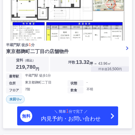
1
半蔵門駅 徒歩
分
東京都麹町二丁目の店舗物件
賃料
（税込）
13.32
坪数
坪
＝ 43.96㎡
219,780
円
16,500
坪単価
円
半蔵門駅 徒歩1分
最寄駅
東京都麹町二丁目
-
住所
状態
7階
不明
フロア
飲食
水回り
1
＼ 簡単
分で完了 ／
無料
内見予約・お問い合わせ