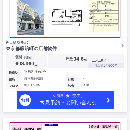
2
神田駅 徒歩
分
東京都鍛冶町の店舗物件
賃料
（税込）
34.6
坪数
坪
＝ 114.18㎡
608,960
円
17,600
坪単価
円
神田駅 徒歩2分
最寄駅
東京都鍛冶町
-
住所
状態
地下1〜7階
不明
フロア
飲食
1
＼ 簡単
分で完了 ／
無料
内見予約・お問い合わせ