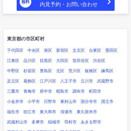
無料
内見予約・お問い合わせ
東京都の市区町村
千代田区
中央区
港区
新宿区
文京区
台東区
墨田区
江東区
品川区
目黒区
大田区
世田谷区
渋谷区
中野区
杉並区
豊島区
北区
荒川区
板橋区
練馬区
足立区
葛飾区
江戸川区
八王子市
立川市
武蔵野市
三鷹市
青梅市
府中市
昭島市
調布市
町田市
小金井市
小平市
日野市
東村山市
国分寺市
国立市
福生市
狛江市
東大和市
清瀬市
東久留米市
武蔵村山市
多摩市
稲城市
羽村市
あきる野市