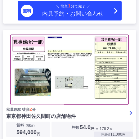
1
＼ 簡単
分で完了 ／
無料
内見予約・お問い合わせ
2
秋葉原駅 徒歩
分
東京都神田佐久間町の店舗物件
賃料
（税込）
54.0
坪数
坪
＝ 178.2㎡
594,000
円
11,000
坪単価
円