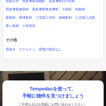
西東京市
西多摩郡瑞穂町
西多摩郡日の出町
西多摩郡檜原村
西多摩郡奥多摩町
大島町
利島村
新島村
神津島村
三宅島三宅村
御蔵島村
八丈島八丈町
青ヶ島村
小笠原村
その他
居抜き
スケルトン
状態の指定なし
Tempodasを使って、
手軽に物件を見つけましょう
ご不明な点はお気軽にお問い合わせください。