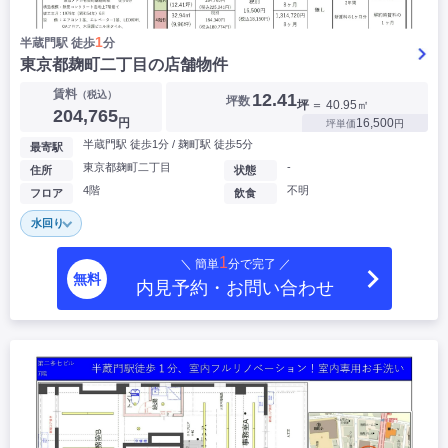
1
半蔵門駅 徒歩
分
東京都麹町二丁目の店舗物件
賃料
（税込）
12.41
坪数
坪
＝ 40.95㎡
204,765
円
16,500
坪単価
円
半蔵門駅 徒歩1分 / 麹町駅 徒歩5分
最寄駅
東京都麹町二丁目
-
住所
状態
4階
不明
フロア
飲食
水回り
1
＼ 簡単
分で完了 ／
無料
内見予約・お問い合わせ