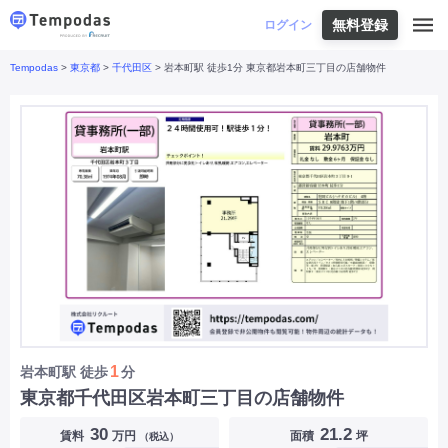
無料登録
はじめての方へ
ログイン
Tempodas
>
東京都
>
千代田区
> 岩本町駅 徒歩1分 東京都岩本町三丁目の店舗物件
Tempodasとは
都道府県や業種から探す
便利な機能
都道府県から探す
お役立ちコンテンツ
北海道
・
東北
北海道
|
青森県
|
岩手県
|
宮城県
|
秋田県
|
利用イメージ
山形県
|
福島県
|
関東
東京都
|
神奈川県
|
埼玉県
|
千葉県
|
栃木県
|
よくあるご質問
茨城県
|
群馬県
|
中部
山梨県
|
長野県
|
石川県
|
新潟県
|
富山県
|
お問い合わせ
福井県
|
愛知県
|
岐阜県
|
静岡県
|
近畿
大阪府
|
兵庫県
|
京都府
|
滋賀県
|
奈良県
|
和歌山県
|
三重県
|
中国
岡山県
|
広島県
|
鳥取県
|
島根県
|
山口県
|
四国
香川県
|
徳島県
|
愛媛県
|
高知県
|
九州
福岡県
|
佐賀県
|
長崎県
|
熊本県
|
大分県
|
1
岩本町駅
徒歩
分
宮崎県
|
鹿児島県
|
沖縄県
|
東京都千代田区岩本町三丁目の店舗物件
業種から探す
30
21.2
賃料
万円
面積
坪
（税込）
飲食店・飲食業