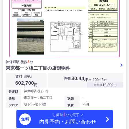
3
神保町駅 徒歩
分
東京都一ツ橋二丁目の店舗物件
賃料
（税込）
30.44
坪数
坪
＝ 100.45㎡
602,700
円
19,800
坪単価
円
神保町駅 徒歩3分
最寄駅
東京都一ツ橋二丁目
-
住所
状態
地下1〜地下2階
不明
フロア
飲食
1
＼ 簡単
分で完了 ／
無料
内見予約・お問い合わせ