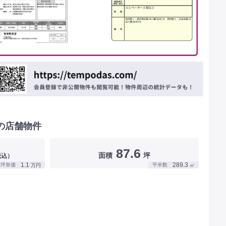
の店舗物件
87.6
面積
坪
税込）
1.1
289.3
坪単価
平米数
万円
㎡