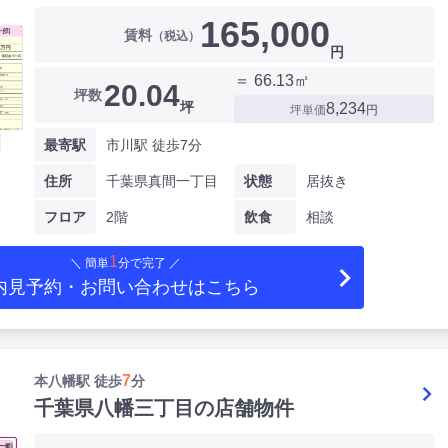
165,000
賃料
（税込）
円
＝ 66.13㎡
20.04
坪数
坪
8,234
坪単価
円
最寄駅
市川駅 徒歩7分
住所
千葉県真間一丁目
状態
居抜き
フロア
2階
飲食
相談
1
＼ 簡単
分で完了 ／
内見予約・お問い合わせ
はこちら
7
本八幡駅 徒歩
分
千葉県八幡三丁目の店舗物件