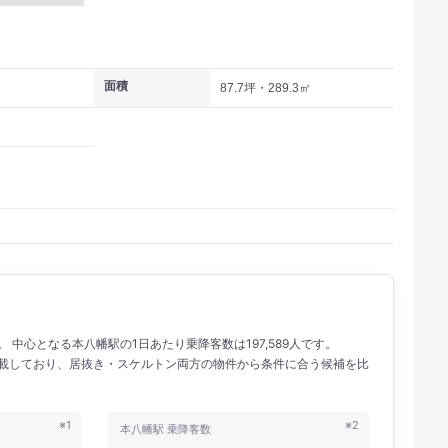
面積
87.7坪・289.3㎡
人。 中心となる本八幡駅の1日あたり乗降客数は197,589人です。
を掲載しており、居抜き・スケルトン両方の物件から条件に合う候補を比
※1
※2
本八幡駅 乗降客数