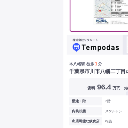
1
本八幡駅
徒歩
分
千葉県市川市八幡二丁目
96.4
賃料
万円
（
階建・階
2階
内装状態
スケルトン
出店可能な飲食店
相談