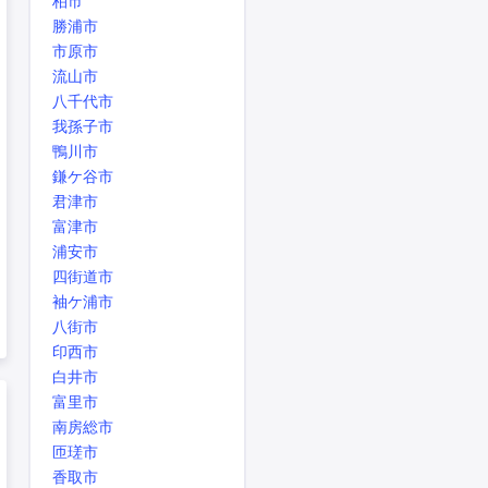
柏市
勝浦市
市原市
流山市
八千代市
我孫子市
鴨川市
鎌ケ谷市
君津市
富津市
浦安市
四街道市
袖ケ浦市
八街市
印西市
白井市
富里市
南房総市
匝瑳市
香取市