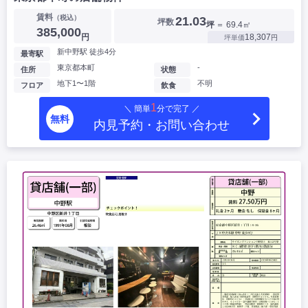
賃料
（税込）
21.03
坪数
坪
＝ 69.4㎡
385,000
円
18,307
坪単価
円
新中野駅 徒歩4分
最寄駅
東京都本町
-
住所
状態
地下1〜1階
不明
フロア
飲食
1
＼ 簡単
分で完了 ／
無料
内見予約・お問い合わせ