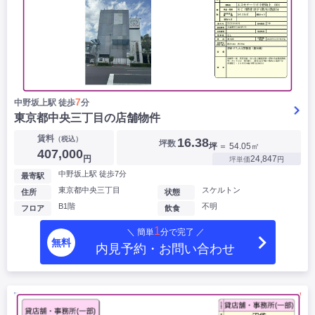
7
中野坂上駅 徒歩
分
東京都中央三丁目の店舗物件
賃料
（税込）
16.38
坪数
坪
＝ 54.05㎡
407,000
円
24,847
坪単価
円
中野坂上駅 徒歩7分
最寄駅
東京都中央三丁目
スケルトン
住所
状態
B1階
不明
フロア
飲食
1
＼ 簡単
分で完了 ／
無料
内見予約・お問い合わせ