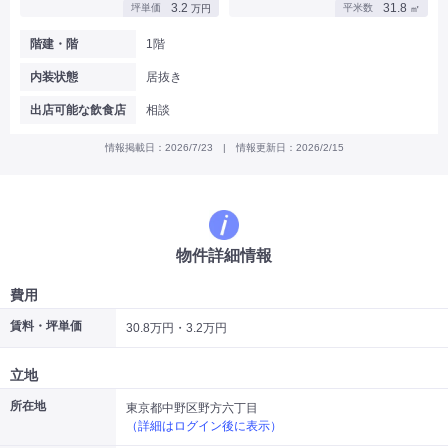
3.2
31.8
坪単価
平米数
万円
㎡
|
|
|
バー
カフェ・喫茶店・軽飲食
居酒屋・ダイニングバー・バル
|
|
ラーメン・中華料理
パン屋・ケーキ屋
階建・階
1階
|
|
お好み焼き・ステーキ・鉄板焼き
焼肉・韓国料理
内装状態
居抜き
|
|
|
洋食・レストラン
テイクアウト・デリバリー
そば・うどん
|
|
|
和食・寿司・小料理屋
カレー・インド料理
焼き鳥
出店可能な飲食店
相談
|
|
|
タピオカ
すき焼き・しゃぶしゃぶ
パスタ・イタリア料理
|
|
ファーストフード・屋台
フレンチ・フランス料理
情報掲載日：2026/7/23 | 情報更新日：2026/2/15
|
|
アジア料理・エスニック
カラオケ・パブ・スナック
サービス・医療
|
|
美容室・理容室
美容サロン(エステ・ネイル・マツエク)
|
|
マッサージ店・整体院
フィットネスジム
物件詳細情報
|
|
|
病院・クリニック・歯科
スクール・塾
不動産
小売・物販
費用
|
|
|
アパレル・古着屋
コンビニ
花屋
賃料・坪単価
30.8万円・3.2万円
その他
|
|
|
オフィス・事務所
コインランドリー
ネットカフェ・漫画喫茶
立地
|
スタジオ・ホール
所在地
東京都中野区野方六丁目
（詳細はログイン後に表示）
こだわり条件から探す