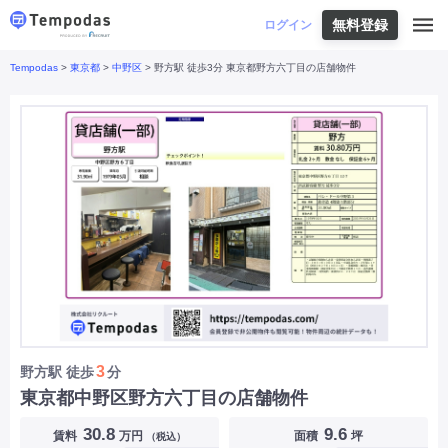
無料登録
はじめての方へ
ログイン
Tempodas
>
東京都
>
中野区
> 野方駅 徒歩3分 東京都野方六丁目の店舗物件
Tempodasとは
都道府県や業種から探す
便利な機能
都道府県から探す
お役立ちコンテンツ
北海道
・
東北
北海道
|
青森県
|
岩手県
|
宮城県
|
秋田県
|
利用イメージ
山形県
|
福島県
|
関東
東京都
|
神奈川県
|
埼玉県
|
千葉県
|
栃木県
|
よくあるご質問
茨城県
|
群馬県
|
中部
山梨県
|
長野県
|
石川県
|
新潟県
|
富山県
|
お問い合わせ
福井県
|
愛知県
|
岐阜県
|
静岡県
|
近畿
大阪府
|
兵庫県
|
京都府
|
滋賀県
|
奈良県
|
和歌山県
|
三重県
|
中国
岡山県
|
広島県
|
鳥取県
|
島根県
|
山口県
|
四国
香川県
|
徳島県
|
愛媛県
|
高知県
|
九州
福岡県
|
佐賀県
|
長崎県
|
熊本県
|
大分県
|
3
野方駅
徒歩
分
宮崎県
|
鹿児島県
|
沖縄県
|
東京都中野区野方六丁目の店舗物件
業種から探す
30.8
9.6
賃料
万円
面積
坪
（税込）
飲食店・飲食業