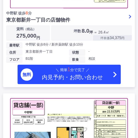
8
中野駅 徒歩
分
東京都新井一丁目の店舗物件
賃料
（税込）
8.0
坪数
坪
＝ 26.4㎡
275,000
円
34,375
坪単価
円
中野駅 徒歩8分 / 新井薬師駅 徒歩10分
最寄駅
東京都新井一丁目
-
住所
状態
B1階
相談
フロア
飲食
1
＼ 簡単
分で完了 ／
無料
内見予約・お問い合わせ