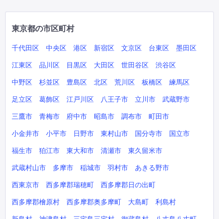
東京都の市区町村
千代田区
中央区
港区
新宿区
文京区
台東区
墨田区
江東区
品川区
目黒区
大田区
世田谷区
渋谷区
中野区
杉並区
豊島区
北区
荒川区
板橋区
練馬区
足立区
葛飾区
江戸川区
八王子市
立川市
武蔵野市
三鷹市
青梅市
府中市
昭島市
調布市
町田市
小金井市
小平市
日野市
東村山市
国分寺市
国立市
福生市
狛江市
東大和市
清瀬市
東久留米市
武蔵村山市
多摩市
稲城市
羽村市
あきる野市
西東京市
西多摩郡瑞穂町
西多摩郡日の出町
西多摩郡檜原村
西多摩郡奥多摩町
大島町
利島村