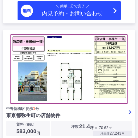
1
＼ 簡単
分で完了 ／
無料
内見予約・お問い合わせ
1
中野新橋駅 徒歩
分
東京都弥生町の店舗物件
賃料
（税込）
21.4
坪数
坪
＝ 70.62㎡
583,000
円
27,243
坪単価
円