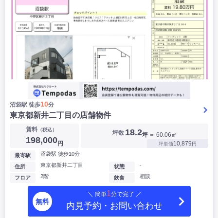
10
沼袋駅 徒歩
分
東京都新井二丁目の店舗物件
賃料
（税込）
18.2
坪数
坪
＝ 60.06㎡
198,000
円
10,879
坪単価
円
沼袋駅 徒歩10分
最寄駅
東京都新井二丁目
-
住所
状態
2階
相談
フロア
飲食
1
＼ 簡単
分で完了 ／
無料
内見予約・お問い合わせ