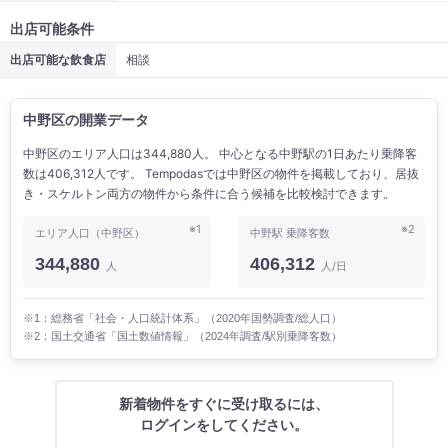
出店可能条件
出店可能な飲食店
相談
中野区の開業データ
中野区のエリア人口は344,880人。 中心となる中野駅の1日あたり乗降客
数は406,312人です。 Tempodasでは中野区の物件を掲載しており、居抜
き・スケルトン両方の物件から条件に合う候補を比較検討できます。
※1
※2
エリア人口（中野区）
中野駅 乗降客数
344,880
406,312
人
人/日
※1：総務省「社会・人口統計体系」（2020年国勢調査/総人口）
※2：国土交通省「国土数値情報」（2024年調査/駅別乗降客数）
新着物件をすぐに受け取るには、
ログインをしてください。