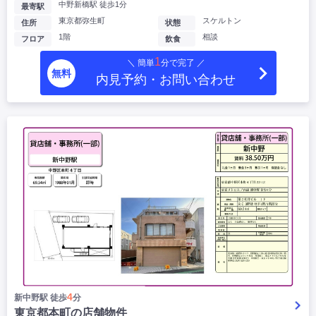
中野新橋駅 徒歩1分
最寄駅
東京都弥生町
スケルトン
住所
状態
1階
相談
フロア
飲食
1
＼ 簡単
分で完了 ／
無料
内見予約・お問い合わせ
4
新中野駅 徒歩
分
東京都本町の店舗物件