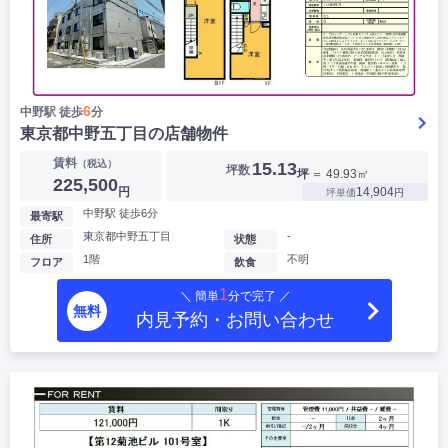
6
中野駅 徒歩
分
東京都中野五丁目の店舗物件
賃料
（税込）
15.13
坪数
坪
＝ 49.93㎡
225,500
円
14,904
坪単価
円
中野駅 徒歩6分
最寄駅
東京都中野五丁目
-
住所
状態
1階
不明
フロア
飲食
1
＼ 簡単
分で完了 ／
無料
内見予約・お問い合わせ