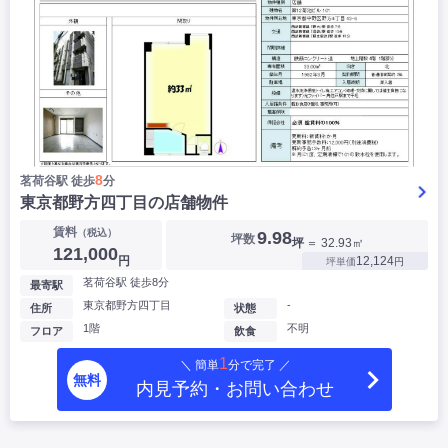
8
茗荷谷駅 徒歩
分
東京都野方四丁目の店舗物件
賃料
（税込）
9.98
坪数
坪
＝ 32.93㎡
121,000
円
12,124
坪単価
円
茗荷谷駅 徒歩8分
最寄駅
東京都野方四丁目
-
住所
状態
1階
不明
フロア
飲食
1
＼ 簡単
分で完了 ／
無料
内見予約・お問い合わせ