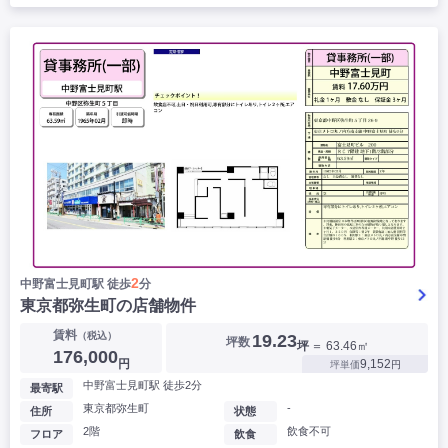
2
中野富士見町駅 徒歩
分
東京都弥生町の店舗物件
賃料
（税込）
19.23
坪数
坪
＝ 63.46㎡
176,000
円
9,152
坪単価
円
中野富士見町駅 徒歩2分
最寄駅
東京都弥生町
-
住所
状態
2階
飲食不可
フロア
飲食