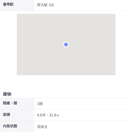
最寄駅
野方駅 3分
|
|
|
居抜き
スケルトン
指定なし
建物
階建・階
1階
面積
9.6坪・31.8㎡
内装状態
居抜き