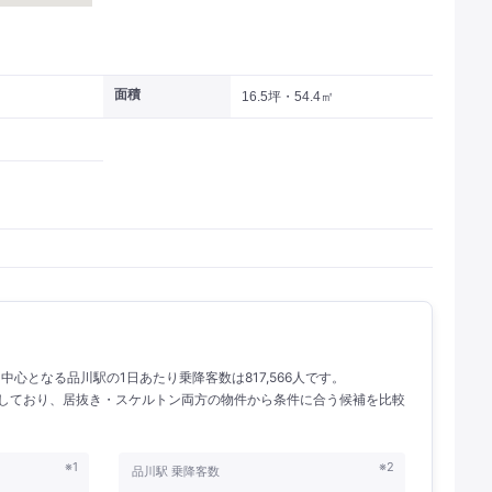
面積
16.5坪・54.4㎡
。 中心となる品川駅の1日あたり乗降客数は817,566人です。
掲載しており、居抜き・スケルトン両方の物件から条件に合う候補を比較
※1
※2
品川駅 乗降客数