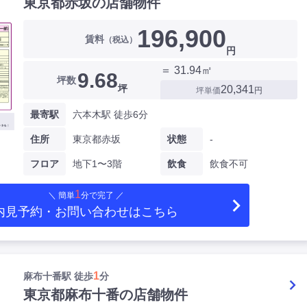
東京都赤坂の店舗物件
196,900
賃料
（税込）
円
＝ 31.94㎡
9.68
坪数
坪
20,341
坪単価
円
最寄駅
六本木駅 徒歩6分
住所
東京都赤坂
状態
-
フロア
地下1〜3階
飲食
飲食不可
1
＼ 簡単
分で完了 ／
内見予約・お問い合わせ
はこちら
1
麻布十番駅 徒歩
分
東京都麻布十番の店舗物件