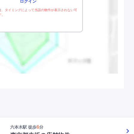
ログイン
は、タイミングによって当該の物件が表示されない可
す。
6
六本木駅 徒歩
分