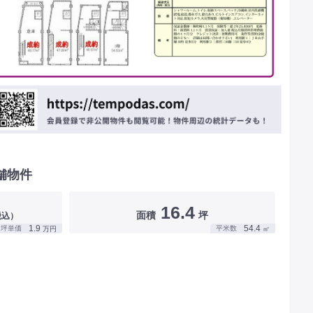
舗物件
16.4
面積
坪
税込）
1.9
54.4
坪単価
平米数
万円
㎡