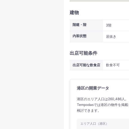
建物
階建・階
3階
内装状態
居抜き
出店可能条件
出店可能な飲食店
飲食不可
港区の開業データ
港区のエリア人口は260,486人
Tempodasでは港区の物件を
検討できます。
エリア人口（港区）