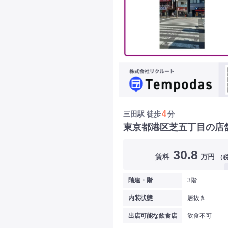
4
三田駅
徒歩
分
東京都港区芝五丁目の店
30.8
賃料
万円
（
階建・階
3階
内装状態
居抜き
出店可能な飲食店
飲食不可