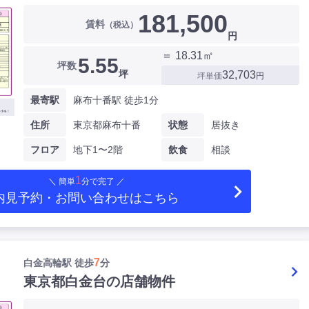
181,500
賃料
（税込）
円
＝ 18.31㎡
5.55
坪数
坪
32,703
坪単価
円
最寄駅
麻布十番駅 徒歩1分
住所
東京都麻布十番
状態
居抜き
フロア
地下1〜2階
飲食
相談
1
＼ 簡単
分で完了 ／
内見予約・お問い合わせ
はこちら
7
白金高輪駅 徒歩
分
東京都白金台の店舗物件