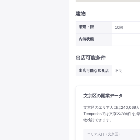
建物
階建・階
10階
内装状態
-
出店可能条件
出店可能な飲食店
不明
文京区の開業データ
文京区のエリア人口は240,069
Tempodasでは文京区の物件
較検討できます。
エリア人口（文京区）