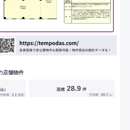
の店舗物件
28.9
面積
坪
税込）
1.1
95.7
坪単価
平米数
万円
㎡