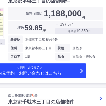
東京都本郷三丁目の店舗物件
1,188,000
賃料
（税込）
円
＝ 197.5㎡
59.85
坪数
坪
19,850
坪単価
円
最寄駅
本郷三丁目駅 徒歩4分
住所
東京都本郷三丁目
状態
居抜き
フロア
1階
飲食
重飲食・軽飲食
1
＼ 簡単
分で完了 ／
内見予約・お問い合わせ
はこちら
6
西日暮里駅 徒歩
分
東京都千駄木三丁目の店舗物件