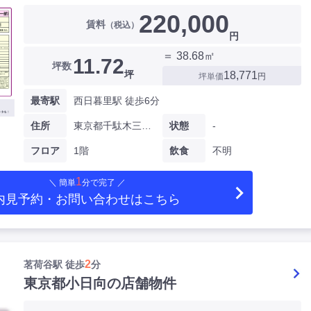
220,000
賃料
（税込）
円
＝ 38.68㎡
11.72
坪数
坪
18,771
坪単価
円
最寄駅
西日暮里駅 徒歩6分
住所
東京都千駄木三丁目
状態
-
フロア
1階
飲食
不明
1
＼ 簡単
分で完了 ／
内見予約・お問い合わせ
はこちら
2
茗荷谷駅 徒歩
分
東京都小日向の店舗物件