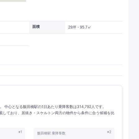
面積
29坪・95.7㎡
人。 中心となる飯田橋駅の1日あたり乗降客数は314,792人です。
を掲載しており、居抜き・スケルトン両方の物件から条件に合う候補を比
※1
※2
飯田橋駅 乗降客数