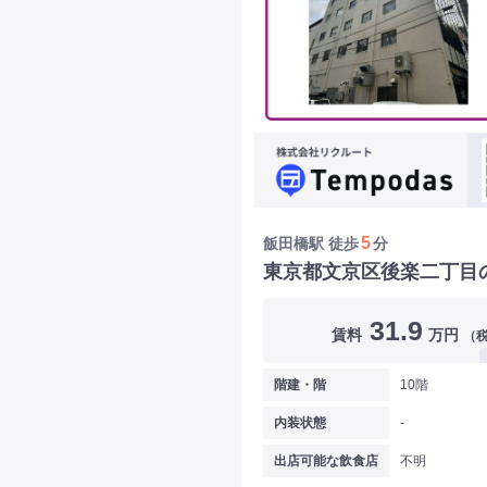
5
飯田橋駅
徒歩
分
東京都文京区後楽二丁目
31.9
賃料
万円
（
階建・階
10階
内装状態
-
出店可能な飲食店
不明