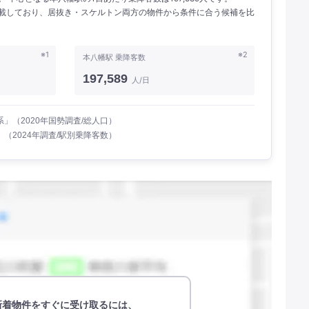
を掲載しており、居抜き・スケルトン両方の物件から条件に合う候補を比
※1
※2
本八幡駅 乗降客数
197,589
人/日
」（2020年国勢調査/総人口）
（2024年調査/駅別乗降客数）
新着物件をすぐに受け取るには、