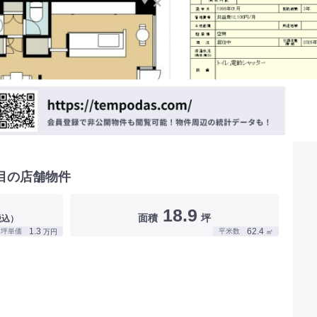
目の店舗物件
18.9
面積
坪
税込）
1.3
62.4
坪単価
平米数
万円
㎡