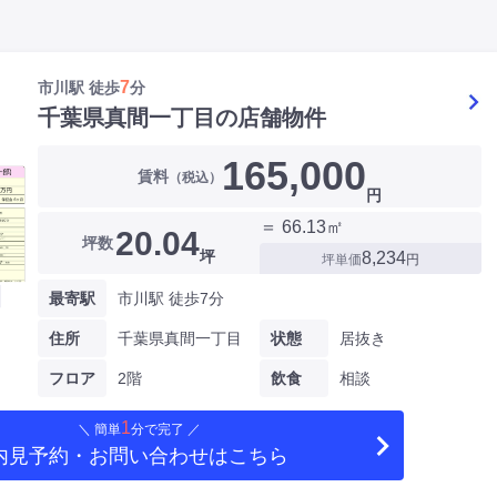
7
市川駅 徒歩
分
千葉県真間一丁目の店舗物件
165,000
賃料
（税込）
円
＝ 66.13㎡
20.04
坪数
坪
8,234
坪単価
円
最寄駅
市川駅 徒歩7分
住所
千葉県真間一丁目
状態
居抜き
フロア
2階
飲食
相談
1
＼ 簡単
分で完了 ／
内見予約・お問い合わせ
はこちら