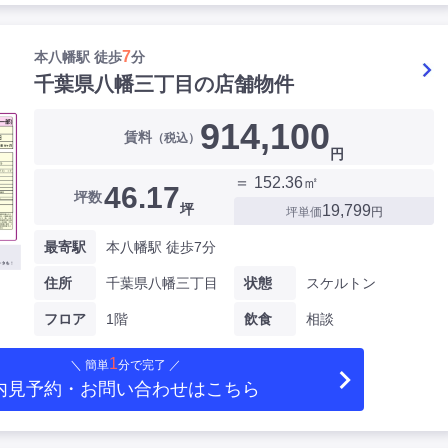
7
本八幡駅 徒歩
分
千葉県八幡三丁目の店舗物件
914,100
賃料
（税込）
円
＝ 152.36㎡
46.17
坪数
坪
19,799
坪単価
円
最寄駅
本八幡駅 徒歩7分
住所
千葉県八幡三丁目
状態
スケルトン
フロア
1階
飲食
相談
1
＼ 簡単
分で完了 ／
内見予約・お問い合わせ
はこちら