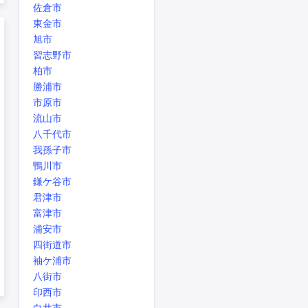
佐倉市
東金市
旭市
習志野市
柏市
勝浦市
市原市
流山市
八千代市
我孫子市
鴨川市
鎌ケ谷市
君津市
富津市
浦安市
四街道市
袖ケ浦市
八街市
印西市