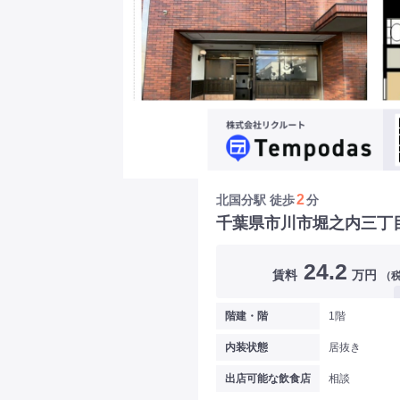
2
北国分駅
徒歩
分
千葉県市川市堀之内三丁
24.2
賃料
万円
（
階建・階
1階
内装状態
居抜き
出店可能な飲食店
相談