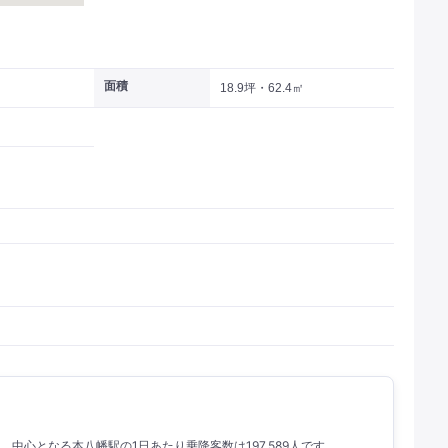
面積
18.9坪・62.4㎡
人。 中心となる本八幡駅の1日あたり乗降客数は197,589人です。