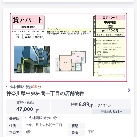
10
中央林間駅 徒歩
分
神奈川県中央林間一丁目の店舗物件
賃料
（税込）
6.89
坪数
坪
＝ 22.74㎡
47,000
円
6,821
坪単価
円
中央林間駅 徒歩10分
最寄駅
神奈川県中央林間一丁目
-
住所
状態
1階
不明
フロア
飲食