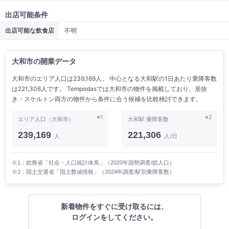
出店可能条件
出店可能な飲食店
不明
大和市の開業データ
大和市のエリア人口は239,169人。 中心となる大和駅の1日あたり乗降客数
は221,306人です。 Tempodasでは大和市の物件を掲載しており、居抜
き・スケルトン両方の物件から条件に合う候補を比較検討できます。
※1
※2
エリア人口（大和市）
大和駅 乗降客数
239,169
221,306
人
人/日
※1：総務省「社会・人口統計体系」（2020年国勢調査/総人口）
※2：国土交通省「国土数値情報」（2024年調査/駅別乗降客数）
新着物件をすぐに受け取るには、
ログインをしてください。