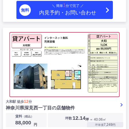
1
＼ 簡単
分で完了 ／
無料
内見予約・お問い合わせ
12
大和駅 徒歩
分
神奈川県深見西一丁目の店舗物件
賃料
（税込）
12.14
坪数
坪
＝ 40.06㎡
88,000
円
7,249
坪単価
円