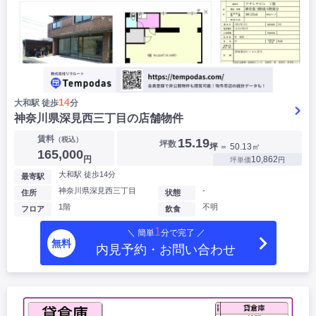
14
大和駅 徒歩
分
神奈川県深見西三丁目の店舗物件
賃料
（税込）
15.19
坪数
坪
＝ 50.13㎡
165,000
円
10,862
坪単価
円
大和駅 徒歩14分
最寄駅
神奈川県深見西三丁目
-
住所
状態
1階
不明
フロア
飲食
1
＼ 簡単
分で完了 ／
無料
内見予約・お問い合わせ