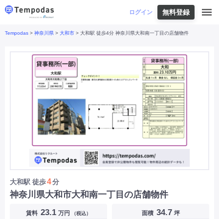
無料登録
はじめての方へ
ログイン
Tempodas
>
神奈川県
>
大和市
> 大和駅 徒歩4分 神奈川県大和南一丁目の店舗物件
Tempodasとは
都道府県や業種から探す
便利な機能
都道府県から探す
お役立ちコンテンツ
北海道
・
東北
北海道
|
青森県
|
岩手県
|
宮城県
|
秋田県
|
利用イメージ
山形県
|
福島県
|
関東
東京都
|
神奈川県
|
埼玉県
|
千葉県
|
栃木県
|
よくあるご質問
茨城県
|
群馬県
|
中部
山梨県
|
長野県
|
石川県
|
新潟県
|
富山県
|
お問い合わせ
福井県
|
愛知県
|
岐阜県
|
静岡県
|
近畿
大阪府
|
兵庫県
|
京都府
|
滋賀県
|
奈良県
|
和歌山県
|
三重県
|
中国
岡山県
|
広島県
|
鳥取県
|
島根県
|
山口県
|
四国
香川県
|
徳島県
|
愛媛県
|
高知県
|
九州
福岡県
|
佐賀県
|
長崎県
|
熊本県
|
大分県
|
4
大和駅
徒歩
分
宮崎県
|
鹿児島県
|
沖縄県
|
神奈川県大和市大和南一丁目の店舗物件
業種から探す
23.1
34.7
賃料
万円
面積
坪
（税込）
飲食店・飲食業