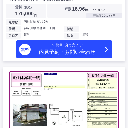
賃料
（税込）
16.96
坪数
坪
＝ 55.97㎡
176,000
円
10,377
坪単価
円
南林間駅 徒歩3分
最寄駅
神奈川県南林間一丁目
-
住所
状態
3階
相談
フロア
飲食
1
＼ 簡単
分で完了 ／
無料
内見予約・お問い合わせ