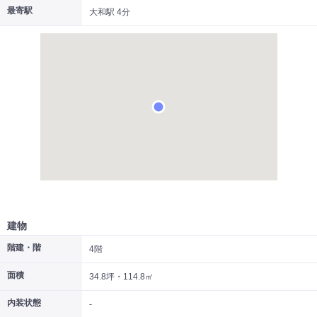
最寄駅
大和駅 4分
|
|
|
居抜き
スケルトン
指定なし
建物
階建・階
4階
面積
34.8坪・114.8㎡
内装状態
-