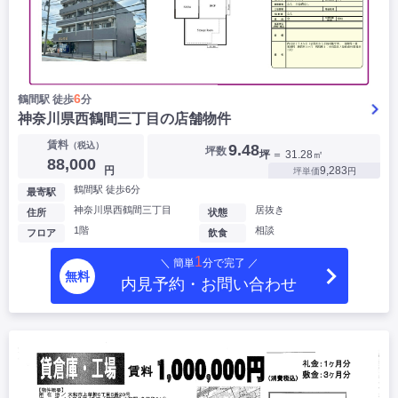
6
鶴間駅 徒歩
分
神奈川県西鶴間三丁目の店舗物件
賃料
（税込）
9.48
坪数
坪
＝ 31.28㎡
88,000
円
9,283
坪単価
円
鶴間駅 徒歩6分
最寄駅
神奈川県西鶴間三丁目
居抜き
住所
状態
1階
相談
フロア
飲食
1
＼ 簡単
分で完了 ／
無料
内見予約・お問い合わせ