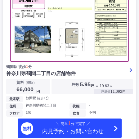
1
鶴間駅 徒歩
分
神奈川県鶴間二丁目の店舗物件
賃料
（税込）
5.95
坪数
坪
＝ 19.63㎡
66,000
円
11,092
坪単価
円
鶴間駅 徒歩1分
最寄駅
神奈川県鶴間二丁目
-
住所
状態
1階
不明
フロア
飲食
1
＼ 簡単
分で完了 ／
無料
内見予約・お問い合わせ