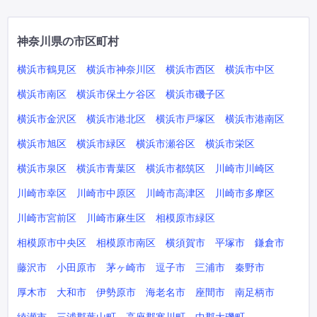
神奈川県の市区町村
横浜市鶴見区
横浜市神奈川区
横浜市西区
横浜市中区
横浜市南区
横浜市保土ケ谷区
横浜市磯子区
横浜市金沢区
横浜市港北区
横浜市戸塚区
横浜市港南区
横浜市旭区
横浜市緑区
横浜市瀬谷区
横浜市栄区
横浜市泉区
横浜市青葉区
横浜市都筑区
川崎市川崎区
川崎市幸区
川崎市中原区
川崎市高津区
川崎市多摩区
川崎市宮前区
川崎市麻生区
相模原市緑区
相模原市中央区
相模原市南区
横須賀市
平塚市
鎌倉市
藤沢市
小田原市
茅ヶ崎市
逗子市
三浦市
秦野市
厚木市
大和市
伊勢原市
海老名市
座間市
南足柄市