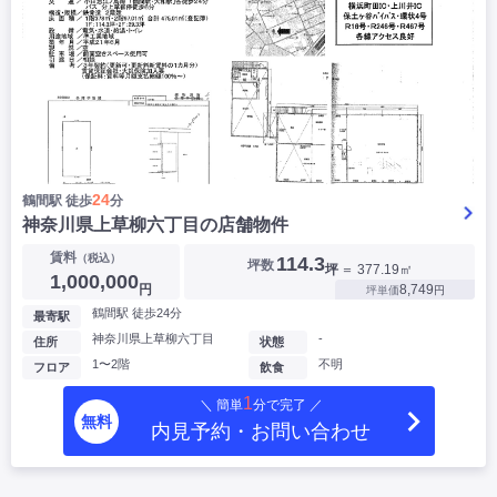
24
鶴間駅 徒歩
分
神奈川県上草柳六丁目の店舗物件
賃料
（税込）
114.3
坪数
坪
＝ 377.19㎡
1,000,000
円
8,749
坪単価
円
鶴間駅 徒歩24分
最寄駅
神奈川県上草柳六丁目
-
住所
状態
1〜2階
不明
フロア
飲食
1
＼ 簡単
分で完了 ／
無料
内見予約・お問い合わせ