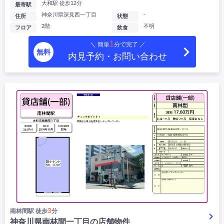
大和駅 徒歩12分
最寄駅
神奈川県深見西一丁目
-
住所
状態
2階
不明
フロア
飲食
1
＼ 簡単
分で完了 ／
無料
内見予約・お問い合わせ
3
南林間駅 徒歩
分
神奈川県南林間一丁目の店舗物件