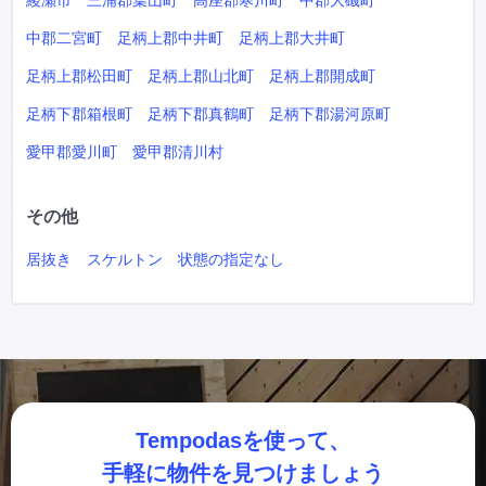
綾瀬市
三浦郡葉山町
高座郡寒川町
中郡大磯町
中郡二宮町
足柄上郡中井町
足柄上郡大井町
足柄上郡松田町
足柄上郡山北町
足柄上郡開成町
足柄下郡箱根町
足柄下郡真鶴町
足柄下郡湯河原町
愛甲郡愛川町
愛甲郡清川村
その他
居抜き
スケルトン
状態の指定なし
Tempodasを使って、
手軽に物件を見つけましょう