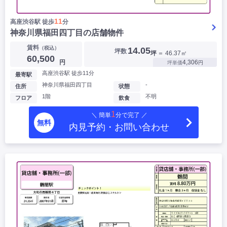
11
高座渋谷駅 徒歩
分
神奈川県福田四丁目の店舗物件
賃料
（税込）
14.05
坪数
坪
＝ 46.37㎡
60,500
円
4,306
坪単価
円
高座渋谷駅 徒歩11分
最寄駅
神奈川県福田四丁目
-
住所
状態
1階
不明
フロア
飲食
1
＼ 簡単
分で完了 ／
無料
内見予約・お問い合わせ