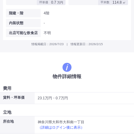
0.7
114.8
坪単価
平米数
万円
㎡
|
|
|
バー
カフェ・喫茶店・軽飲食
居酒屋・ダイニングバー・バル
|
|
ラーメン・中華料理
パン屋・ケーキ屋
階建・階
4階
|
|
お好み焼き・ステーキ・鉄板焼き
焼肉・韓国料理
内装状態
-
|
|
|
洋食・レストラン
テイクアウト・デリバリー
そば・うどん
|
|
|
和食・寿司・小料理屋
カレー・インド料理
焼き鳥
出店可能な飲食店
不明
|
|
|
タピオカ
すき焼き・しゃぶしゃぶ
パスタ・イタリア料理
|
|
ファーストフード・屋台
フレンチ・フランス料理
情報掲載日：2026/7/23 | 情報更新日：2026/2/15
|
|
アジア料理・エスニック
カラオケ・パブ・スナック
サービス・医療
|
|
美容室・理容室
美容サロン(エステ・ネイル・マツエク)
|
|
マッサージ店・整体院
フィットネスジム
物件詳細情報
|
|
|
病院・クリニック・歯科
スクール・塾
不動産
小売・物販
費用
|
|
|
アパレル・古着屋
コンビニ
花屋
賃料・坪単価
23.1万円・0.7万円
その他
|
|
|
オフィス・事務所
コインランドリー
ネットカフェ・漫画喫茶
立地
|
スタジオ・ホール
所在地
神奈川県大和市大和南一丁目
（詳細はログイン後に表示）
こだわり条件から探す