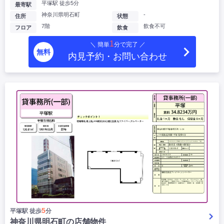
平塚駅 徒歩5分
最寄駅
神奈川県明石町
-
住所
状態
7階
飲食不可
フロア
飲食
1
＼ 簡単
分で完了 ／
無料
内見予約・お問い合わせ
5
平塚駅 徒歩
分
神奈川県明石町の店舗物件