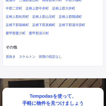
綾瀬市
三浦郡葉山町
高座郡寒川町
中郡大磯町
中郡二宮町
足柄上郡中井町
足柄上郡大井町
足柄上郡松田町
足柄上郡山北町
足柄上郡開成町
足柄下郡箱根町
足柄下郡真鶴町
足柄下郡湯河原町
愛甲郡愛川町
愛甲郡清川村
その他
居抜き
スケルトン
状態の指定なし
Tempodasを使って、
手軽に物件を見つけましょう