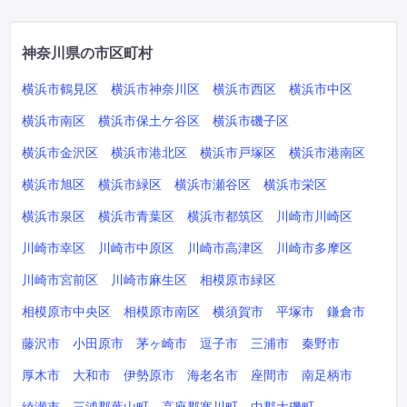
神奈川県の市区町村
横浜市鶴見区
横浜市神奈川区
横浜市西区
横浜市中区
横浜市南区
横浜市保土ケ谷区
横浜市磯子区
横浜市金沢区
横浜市港北区
横浜市戸塚区
横浜市港南区
横浜市旭区
横浜市緑区
横浜市瀬谷区
横浜市栄区
横浜市泉区
横浜市青葉区
横浜市都筑区
川崎市川崎区
川崎市幸区
川崎市中原区
川崎市高津区
川崎市多摩区
川崎市宮前区
川崎市麻生区
相模原市緑区
相模原市中央区
相模原市南区
横須賀市
平塚市
鎌倉市
藤沢市
小田原市
茅ヶ崎市
逗子市
三浦市
秦野市
厚木市
大和市
伊勢原市
海老名市
座間市
南足柄市