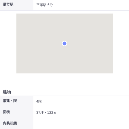
最寄駅
平塚駅 6分
|
|
|
居抜き
スケルトン
指定なし
建物
階建・階
4階
面積
37坪・122㎡
内装状態
-