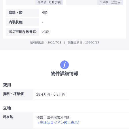
0.8
122
坪単価
平米数
万円
㎡
|
|
|
バー
カフェ・喫茶店・軽飲食
居酒屋・ダイニングバー・バル
|
|
ラーメン・中華料理
パン屋・ケーキ屋
階建・階
4階
|
|
お好み焼き・ステーキ・鉄板焼き
焼肉・韓国料理
内装状態
-
|
|
|
洋食・レストラン
テイクアウト・デリバリー
そば・うどん
|
|
|
和食・寿司・小料理屋
カレー・インド料理
焼き鳥
出店可能な飲食店
相談
|
|
|
タピオカ
すき焼き・しゃぶしゃぶ
パスタ・イタリア料理
|
|
ファーストフード・屋台
フレンチ・フランス料理
情報掲載日：2026/7/23 | 情報更新日：2026/2/15
|
|
アジア料理・エスニック
カラオケ・パブ・スナック
サービス・医療
|
|
美容室・理容室
美容サロン(エステ・ネイル・マツエク)
|
|
マッサージ店・整体院
フィットネスジム
物件詳細情報
|
|
|
病院・クリニック・歯科
スクール・塾
不動産
小売・物販
費用
|
|
|
アパレル・古着屋
コンビニ
花屋
賃料・坪単価
28.4万円・0.8万円
その他
|
|
|
オフィス・事務所
コインランドリー
ネットカフェ・漫画喫茶
立地
|
スタジオ・ホール
所在地
神奈川県平塚市紅谷町
（詳細はログイン後に表示）
こだわり条件から探す