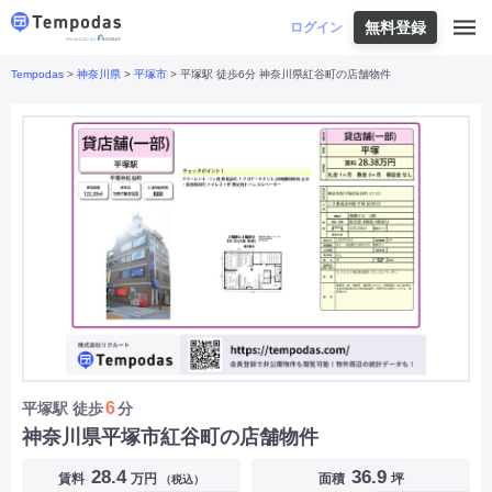
無料登録
はじめての方へ
ログイン
Tempodas
>
神奈川県
>
平塚市
> 平塚駅 徒歩6分 神奈川県紅谷町の店舗物件
Tempodasとは
都道府県や業種から探す
便利な機能
都道府県から探す
お役立ちコンテンツ
北海道
・
東北
北海道
|
青森県
|
岩手県
|
宮城県
|
秋田県
|
利用イメージ
山形県
|
福島県
|
関東
東京都
|
神奈川県
|
埼玉県
|
千葉県
|
栃木県
|
よくあるご質問
茨城県
|
群馬県
|
中部
山梨県
|
長野県
|
石川県
|
新潟県
|
富山県
|
お問い合わせ
福井県
|
愛知県
|
岐阜県
|
静岡県
|
近畿
大阪府
|
兵庫県
|
京都府
|
滋賀県
|
奈良県
|
和歌山県
|
三重県
|
中国
岡山県
|
広島県
|
鳥取県
|
島根県
|
山口県
|
四国
香川県
|
徳島県
|
愛媛県
|
高知県
|
九州
福岡県
|
佐賀県
|
長崎県
|
熊本県
|
大分県
|
6
平塚駅
徒歩
分
宮崎県
|
鹿児島県
|
沖縄県
|
神奈川県平塚市紅谷町の店舗物件
業種から探す
28.4
36.9
賃料
万円
面積
坪
（税込）
飲食店・飲食業