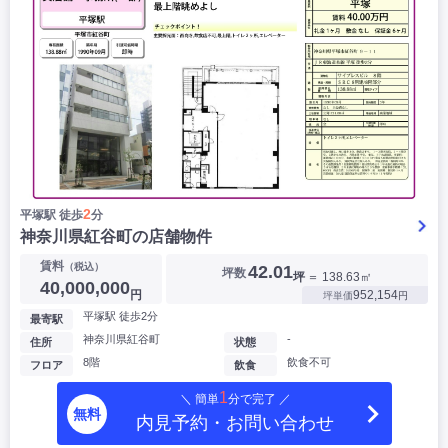
2
平塚駅 徒歩
分
神奈川県紅谷町の店舗物件
賃料
（税込）
42.01
坪数
坪
＝ 138.63㎡
40,000,000
円
952,154
坪単価
円
平塚駅 徒歩2分
最寄駅
神奈川県紅谷町
-
住所
状態
8階
飲食不可
フロア
飲食
1
＼ 簡単
分で完了 ／
無料
内見予約・お問い合わせ