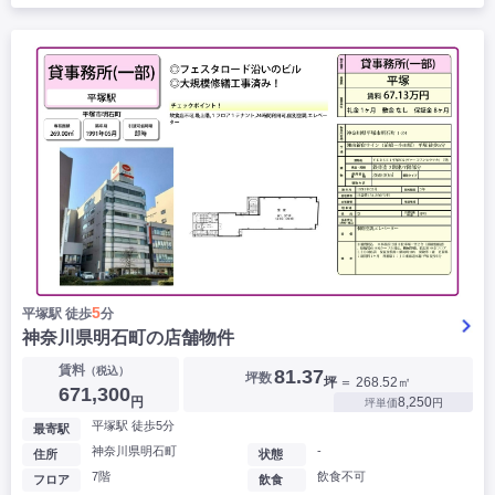
5
平塚駅 徒歩
分
神奈川県明石町の店舗物件
賃料
（税込）
81.37
坪数
坪
＝ 268.52㎡
671,300
円
8,250
坪単価
円
平塚駅 徒歩5分
最寄駅
神奈川県明石町
-
住所
状態
7階
飲食不可
フロア
飲食