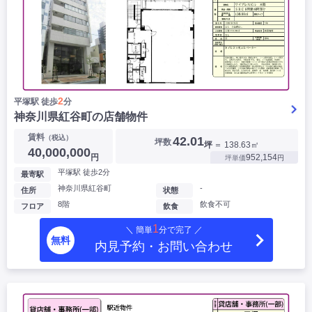
2
平塚駅 徒歩
分
神奈川県紅谷町の店舗物件
賃料
（税込）
42.01
坪数
坪
＝ 138.63㎡
40,000,000
円
952,154
坪単価
円
平塚駅 徒歩2分
最寄駅
神奈川県紅谷町
-
住所
状態
8階
飲食不可
フロア
飲食
1
＼ 簡単
分で完了 ／
無料
内見予約・お問い合わせ