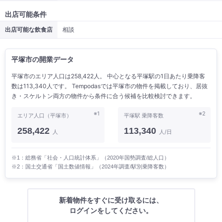
出店可能条件
出店可能な飲食店
相談
平塚市の開業データ
平塚市のエリア人口は258,422人。 中心となる平塚駅の1日あたり乗降客
数は113,340人です。 Tempodasでは平塚市の物件を掲載しており、居抜
き・スケルトン両方の物件から条件に合う候補を比較検討できます。
※1
※2
エリア人口（平塚市）
平塚駅 乗降客数
258,422
113,340
人
人/日
※1：総務省「社会・人口統計体系」（2020年国勢調査/総人口）
※2：国土交通省「国土数値情報」（2024年調査/駅別乗降客数）
新着物件をすぐに受け取るには、
ログインをしてください。