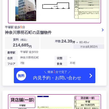
5
平塚駅 徒歩
分
神奈川県明石町の店舗物件
賃料
（税込）
24.39
坪数
坪
＝ 80.49㎡
214,685
円
8,802
坪単価
円
平塚駅 徒歩5分
最寄駅
神奈川県明石町
-
住所
状態
7階
不明
フロア
飲食
1
＼ 簡単
分で完了 ／
無料
内見予約・お問い合わせ