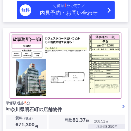
1
＼ 簡単
分で完了 ／
無料
内見予約・お問い合わせ
5
平塚駅 徒歩
分
神奈川県明石町の店舗物件
賃料
（税込）
81.37
坪数
坪
＝ 268.52㎡
671,300
円
8,250
坪単価
円