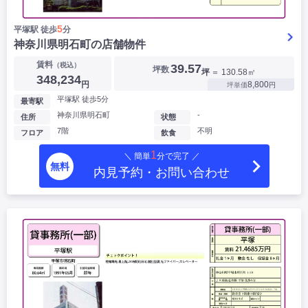
5
平塚駅 徒歩
分
神奈川県明石町の店舗物件
賃料
（税込）
39.57
坪数
坪
＝ 130.58㎡
348,234
円
8,800
坪単価
円
平塚駅 徒歩5分
最寄駅
神奈川県明石町
-
住所
状態
7階
不明
フロア
飲食
1
＼ 簡単
分で完了 ／
無料
内見予約・お問い合わせ