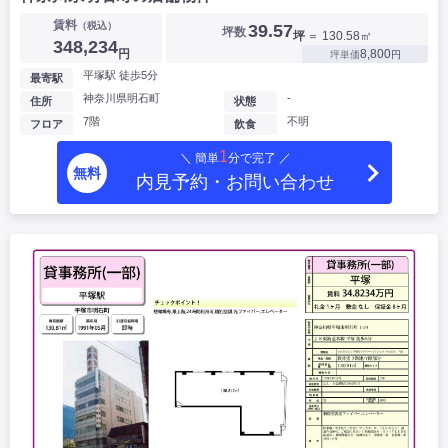
賃料
（税込）
39.57
坪数
坪
＝ 130.58㎡
348,234
円
8,800
坪単価
円
平塚駅 徒歩5分
最寄駅
神奈川県明石町
-
住所
状態
7階
不明
フロア
飲食
1
＼ 簡単
分で完了 ／
無料
内見予約・お問い合わせ