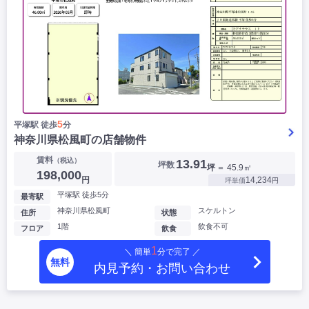
5
平塚駅 徒歩
分
神奈川県松風町の店舗物件
賃料
（税込）
13.91
坪数
坪
＝ 45.9㎡
198,000
円
14,234
坪単価
円
平塚駅 徒歩5分
最寄駅
神奈川県松風町
スケルトン
住所
状態
1階
飲食不可
フロア
飲食
1
＼ 簡単
分で完了 ／
無料
内見予約・お問い合わせ