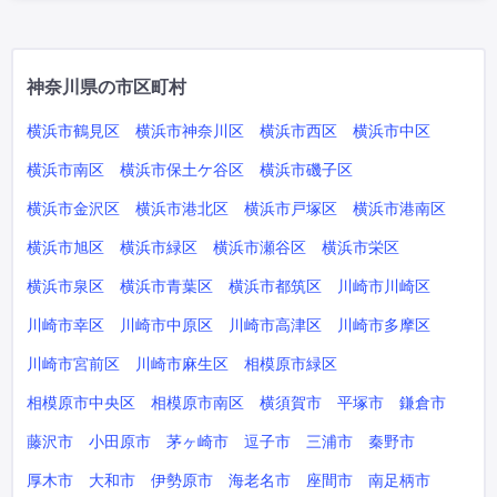
神奈川県の市区町村
横浜市鶴見区
横浜市神奈川区
横浜市西区
横浜市中区
横浜市南区
横浜市保土ケ谷区
横浜市磯子区
横浜市金沢区
横浜市港北区
横浜市戸塚区
横浜市港南区
横浜市旭区
横浜市緑区
横浜市瀬谷区
横浜市栄区
横浜市泉区
横浜市青葉区
横浜市都筑区
川崎市川崎区
川崎市幸区
川崎市中原区
川崎市高津区
川崎市多摩区
川崎市宮前区
川崎市麻生区
相模原市緑区
相模原市中央区
相模原市南区
横須賀市
平塚市
鎌倉市
藤沢市
小田原市
茅ヶ崎市
逗子市
三浦市
秦野市
厚木市
大和市
伊勢原市
海老名市
座間市
南足柄市