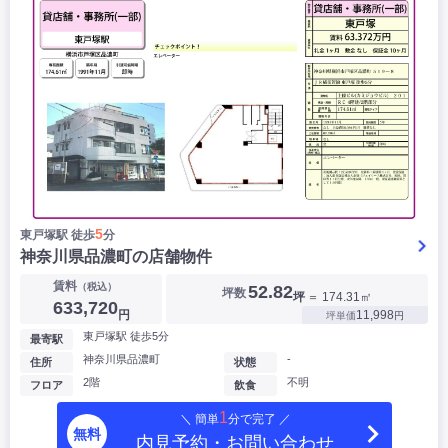
5
東戸塚駅 徒歩
分
神奈川県品濃町の店舗物件
賃料
（税込）
52.82
坪数
坪
＝ 174.31㎡
633,720
円
11,998
坪単価
円
東戸塚駅 徒歩5分
最寄駅
神奈川県品濃町
-
住所
状態
2階
不明
フロア
飲食
1
＼ 簡単
分で完了 ／
無料
内見予約・お問い合わせ