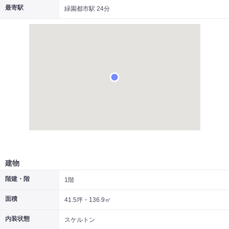
最寄駅
緑園都市駅 24分
|
|
|
居抜き
スケルトン
指定なし
建物
階建・階
1階
面積
41.5坪・136.9㎡
内装状態
スケルトン