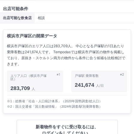
出店可能条件
出店可能な飲食店
相談
横浜市戸塚区の開業データ
横浜市戸塚区のエリア人口は283,709人。 中心となる戸塚駅の1日あたり
乗降客数は241,674人です。 Tempodasでは横浜市戸塚区の物件を掲載し
ており、居抜き・スケルトン両方の物件から条件に合う候補を比較検討で
きます。
※1
※2
エリア人口（横浜市戸塚
戸塚駅 乗降客数
区）
241,674
人/日
283,709
人
※1：総務省「社会・人口統計体系」（2020年国勢調査/総人口）
※2：国土交通省「国土数値情報」（2024年調査/駅別乗降客数）
新着物件をすぐに受け取るには、
ログインをしてください。