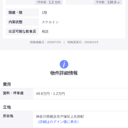
1.2
136.9
坪単価
平米数
万円
㎡
|
|
|
バー
カフェ・喫茶店・軽飲食
居酒屋・ダイニングバー・バル
|
|
ラーメン・中華料理
パン屋・ケーキ屋
階建・階
1階
|
|
お好み焼き・ステーキ・鉄板焼き
焼肉・韓国料理
内装状態
スケルトン
|
|
|
洋食・レストラン
テイクアウト・デリバリー
そば・うどん
|
|
|
和食・寿司・小料理屋
カレー・インド料理
焼き鳥
出店可能な飲食店
相談
|
|
|
タピオカ
すき焼き・しゃぶしゃぶ
パスタ・イタリア料理
|
|
ファーストフード・屋台
フレンチ・フランス料理
情報掲載日：2026/7/23 | 情報更新日：2026/2/15
|
|
アジア料理・エスニック
カラオケ・パブ・スナック
サービス・医療
|
|
美容室・理容室
美容サロン(エステ・ネイル・マツエク)
|
|
マッサージ店・整体院
フィットネスジム
物件詳細情報
|
|
|
病院・クリニック・歯科
スクール・塾
不動産
小売・物販
費用
|
|
|
アパレル・古着屋
コンビニ
花屋
賃料・坪単価
49.8万円・1.2万円
その他
|
|
|
オフィス・事務所
コインランドリー
ネットカフェ・漫画喫茶
立地
|
スタジオ・ホール
所在地
神奈川県横浜市戸塚区上矢部町
（詳細はログイン後に表示）
こだわり条件から探す