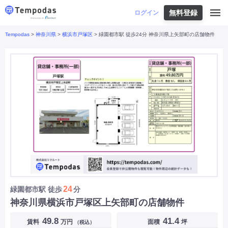
無料登録
はじめての方へ
ログイン
Tempodas
>
神奈川県
>
横浜市戸塚区
> 緑園都市駅 徒歩24分 神奈川県上矢部町の店舗物件
Tempodasとは
都道府県や業種から探す
便利な機能
都道府県から探す
お役立ちコンテンツ
北海道
・
東北
北海道
|
青森県
|
岩手県
|
宮城県
|
秋田県
|
利用イメージ
山形県
|
福島県
|
関東
東京都
|
神奈川県
|
埼玉県
|
千葉県
|
栃木県
|
よくあるご質問
茨城県
|
群馬県
|
中部
山梨県
|
長野県
|
石川県
|
新潟県
|
富山県
|
お問い合わせ
福井県
|
愛知県
|
岐阜県
|
静岡県
|
近畿
大阪府
|
兵庫県
|
京都府
|
滋賀県
|
奈良県
|
和歌山県
|
三重県
|
中国
岡山県
|
広島県
|
鳥取県
|
島根県
|
山口県
|
四国
香川県
|
徳島県
|
愛媛県
|
高知県
|
九州
福岡県
|
佐賀県
|
長崎県
|
熊本県
|
大分県
|
24
緑園都市駅
徒歩
分
宮崎県
|
鹿児島県
|
沖縄県
|
神奈川県横浜市戸塚区上矢部町の店舗物件
業種から探す
49.8
41.4
賃料
万円
面積
坪
（税込）
飲食店・飲食業