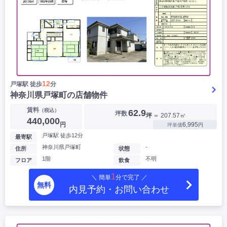
12
戸塚駅 徒歩
分
神奈川県戸塚町の店舗物件
賃料
（税込）
62.9
坪数
坪
＝ 207.57㎡
440,000
円
6,995
坪単価
円
戸塚駅 徒歩12分
最寄駅
神奈川県戸塚町
-
住所
状態
1階
不明
フロア
飲食
1
＼ 簡単
分で完了 ／
無料
内見予約・お問い合わせ