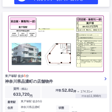
5
東戸塚駅 徒歩
分
神奈川県品濃町の店舗物件
賃料
（税込）
52.82
坪数
坪
＝ 174.31㎡
633,720
円
11,998
坪単価
円
東戸塚駅 徒歩5分
最寄駅
神奈川県品濃町
-
住所
状態