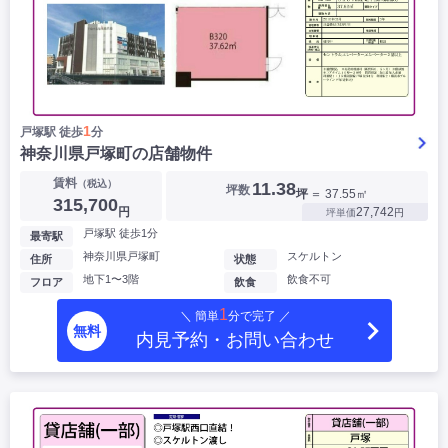
1
戸塚駅 徒歩
分
神奈川県戸塚町の店舗物件
賃料
（税込）
11.38
坪数
坪
＝ 37.55㎡
315,700
円
27,742
坪単価
円
戸塚駅 徒歩1分
最寄駅
神奈川県戸塚町
スケルトン
住所
状態
地下1〜3階
飲食不可
フロア
飲食
1
＼ 簡単
分で完了 ／
無料
内見予約・お問い合わせ