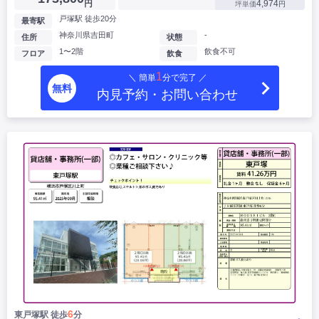
円
4,974
坪単価
円
戸塚駅 徒歩20分
最寄駅
神奈川県吉田町
-
住所
状態
1〜2階
飲食不可
フロア
飲食
1
＼ 簡単
分で完了 ／
無料
内見予約・お問い合わせ
6
東戸塚駅 徒歩
分