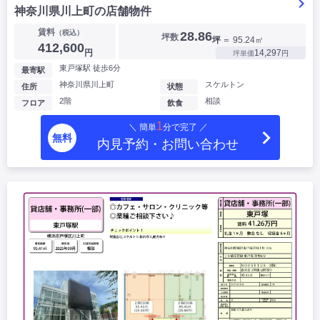
神奈川県川上町の店舗物件
賃料
（税込）
28.86
坪数
坪
＝ 95.24㎡
412,600
円
14,297
坪単価
円
東戸塚駅 徒歩6分
最寄駅
神奈川県川上町
スケルトン
住所
状態
2階
相談
フロア
飲食
1
＼ 簡単
分で完了 ／
無料
内見予約・お問い合わせ