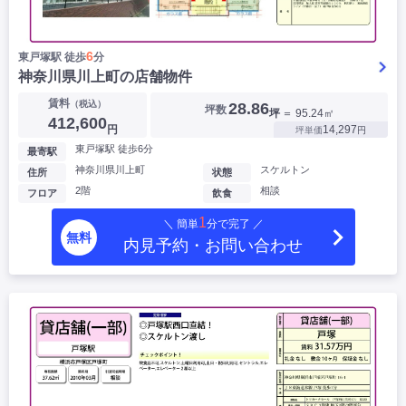
6
東戸塚駅 徒歩
分
神奈川県川上町の店舗物件
賃料
（税込）
28.86
坪数
坪
＝ 95.24㎡
412,600
円
14,297
坪単価
円
東戸塚駅 徒歩6分
最寄駅
神奈川県川上町
スケルトン
住所
状態
2階
相談
フロア
飲食
1
＼ 簡単
分で完了 ／
無料
内見予約・お問い合わせ