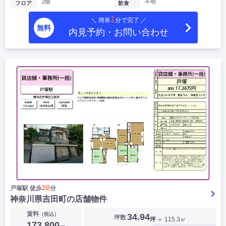
2階
不明
フロア
飲食
1
＼ 簡単
分で完了 ／
無料
内見予約・お問い合わせ
20
戸塚駅 徒歩
分
神奈川県吉田町の店舗物件
賃料
（税込）
34.94
坪数
坪
＝ 115.3㎡
173,800