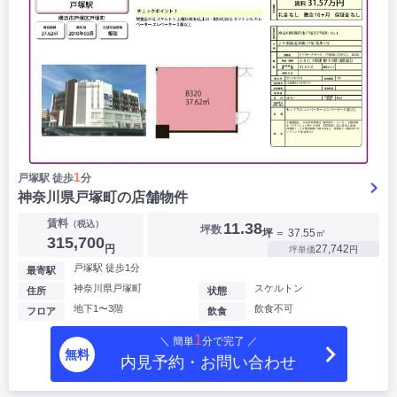
1
戸塚駅 徒歩
分
神奈川県戸塚町の店舗物件
賃料
（税込）
11.38
坪数
坪
＝ 37.55㎡
315,700
円
27,742
坪単価
円
戸塚駅 徒歩1分
最寄駅
神奈川県戸塚町
スケルトン
住所
状態
地下1〜3階
飲食不可
フロア
飲食
1
＼ 簡単
分で完了 ／
無料
内見予約・お問い合わせ