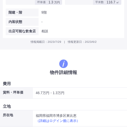
1.3
116.7
坪単価
平米数
万円
㎡
|
|
|
バー
カフェ・喫茶店・軽飲食
居酒屋・ダイニングバー・バル
|
|
ラーメン・中華料理
パン屋・ケーキ屋
階建・階
9階
|
|
お好み焼き・ステーキ・鉄板焼き
焼肉・韓国料理
内装状態
-
|
|
|
洋食・レストラン
テイクアウト・デリバリー
そば・うどん
|
|
|
和食・寿司・小料理屋
カレー・インド料理
焼き鳥
出店可能な飲食店
相談
|
|
|
タピオカ
すき焼き・しゃぶしゃぶ
パスタ・イタリア料理
|
|
ファーストフード・屋台
フレンチ・フランス料理
情報掲載日：2023/7/29 | 情報更新日：2023/6/2
|
|
アジア料理・エスニック
カラオケ・パブ・スナック
サービス・医療
|
|
美容室・理容室
美容サロン(エステ・ネイル・マツエク)
|
|
マッサージ店・整体院
フィットネスジム
物件詳細情報
|
|
|
病院・クリニック・歯科
スクール・塾
不動産
小売・物販
費用
|
|
|
アパレル・古着屋
コンビニ
花屋
賃料・坪単価
46.7万円・1.3万円
その他
|
|
|
オフィス・事務所
コインランドリー
ネットカフェ・漫画喫茶
立地
|
スタジオ・ホール
所在地
福岡県福岡市博多区東比恵
（詳細はログイン後に表示）
こだわり条件から探す