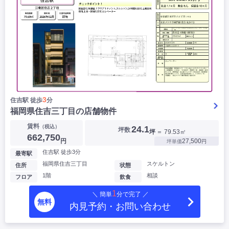
3
住吉駅 徒歩
分
福岡県住吉三丁目の店舗物件
賃料
（税込）
24.1
坪数
坪
＝ 79.53㎡
662,750
円
27,500
坪単価
円
住吉駅 徒歩3分
最寄駅
福岡県住吉三丁目
スケルトン
住所
状態
1階
相談
フロア
飲食
1
＼ 簡単
分で完了 ／
無料
内見予約・お問い合わせ