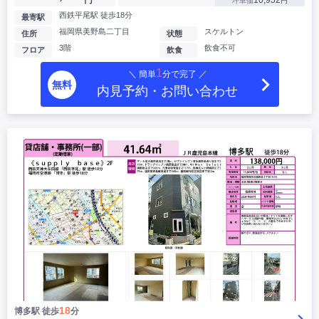
円
10,952
坪単価
円
西鉄平尾駅 徒歩18分
最寄駅
福岡県美野島二丁目
スケルトン
住所
状態
3階
飲食不可
フロア
飲食
1
＼ 簡単
分で完了 ／
無料
内見予約・お問い合わせ
18
博多駅 徒歩
分