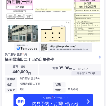
9
矢口渡駅 徒歩
分
福岡県浦田二丁目の店舗物件
賃料
（税込）
35.98
坪数
坪
＝ 118.73㎡
440,000
円
12,229
坪単価
円
矢口渡駅 徒歩9分
最寄駅
福岡県浦田二丁目
-
住所
状態
1階
飲食不可
フロア
飲食
1
＼ 簡単
分で完了 ／
無料
内見予約・お問い合わせ