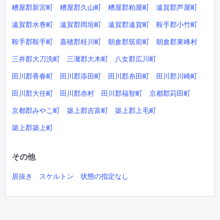
糟屋郡新宮町
糟屋郡久山町
糟屋郡粕屋町
遠賀郡芦屋町
遠賀郡水巻町
遠賀郡岡垣町
遠賀郡遠賀町
鞍手郡小竹町
鞍手郡鞍手町
嘉穂郡桂川町
朝倉郡筑前町
朝倉郡東峰村
三井郡大刀洗町
三潴郡大木町
八女郡広川町
田川郡香春町
田川郡添田町
田川郡糸田町
田川郡川崎町
田川郡大任町
田川郡赤村
田川郡福智町
京都郡苅田町
京都郡みやこ町
築上郡吉富町
築上郡上毛町
築上郡築上町
その他
居抜き
スケルトン
状態の指定なし