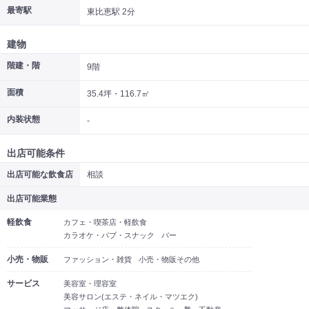
最寄駅
東比恵駅 2分
|
|
|
居抜き
スケルトン
指定なし
建物
階建・階
9階
面積
35.4坪・116.7㎡
内装状態
-
出店可能条件
出店可能な飲食店
相談
出店可能業態
軽飲食
カフェ・喫茶店・軽飲食
カラオケ・パブ・スナック
バー
小売・物販
ファッション・雑貨
小売・物販その他
サービス
美容室・理容室
美容サロン(エステ・ネイル・マツエク)