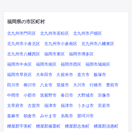
福岡県の市区町村
北九州市門司区
北九州市若松区
北九州市戸畑区
北九州市小倉北区
北九州市小倉南区
北九州市八幡東区
北九州市八幡西区
福岡市東区
福岡市博多区
福岡市中央区
福岡市南区
福岡市西区
福岡市城南区
福岡市早良区
大牟田市
久留米市
直方市
飯塚市
田川市
柳川市
八女市
筑後市
大川市
行橋市
豊前市
中間市
小郡市
筑紫野市
春日市
大野城市
宗像市
太宰府市
古賀市
福津市
福津市
うきは市
宮若市
嘉麻市
朝倉市
みやま市
糸島市
那珂川市
糟屋郡宇美町
糟屋郡篠栗町
糟屋郡志免町
糟屋郡須惠町