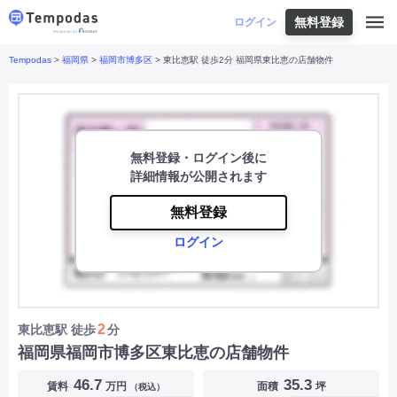
無料登録
はじめての方へ
ログイン
Tempodas
>
福岡県
>
福岡市博多区
> 東比恵駅 徒歩2分 福岡県東比恵の店舗物件
Tempodasとは
都道府県や業種から探す
便利な機能
都道府県から探す
お役立ちコンテンツ
北海道
・
東北
北海道
|
青森県
|
岩手県
|
宮城県
|
秋田県
|
利用イメージ
山形県
|
福島県
|
無料登録・ログイン後に
関東
東京都
|
神奈川県
|
埼玉県
|
千葉県
|
栃木県
|
詳細情報が公開されます
よくあるご質問
茨城県
|
群馬県
|
中部
山梨県
|
長野県
|
石川県
|
新潟県
|
富山県
|
無料登録
お問い合わせ
福井県
|
愛知県
|
岐阜県
|
静岡県
|
ログイン
近畿
大阪府
|
兵庫県
|
京都府
|
滋賀県
|
奈良県
|
和歌山県
|
三重県
|
中国
岡山県
|
広島県
|
鳥取県
|
島根県
|
山口県
|
四国
香川県
|
徳島県
|
愛媛県
|
高知県
|
九州
福岡県
|
佐賀県
|
長崎県
|
熊本県
|
大分県
|
2
東比恵駅
徒歩
分
宮崎県
|
鹿児島県
|
沖縄県
|
福岡県福岡市博多区東比恵の店舗物件
業種から探す
46.7
35.3
賃料
万円
面積
坪
（税込）
飲食店・飲食業