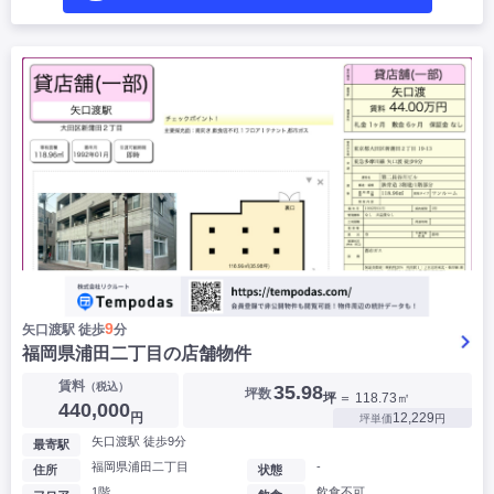
9
矢口渡駅 徒歩
分
福岡県浦田二丁目の店舗物件
賃料
（税込）
35.98
坪数
坪
＝ 118.73㎡
440,000
円
12,229
坪単価
円
矢口渡駅 徒歩9分
最寄駅
福岡県浦田二丁目
-
住所
状態
1階
飲食不可