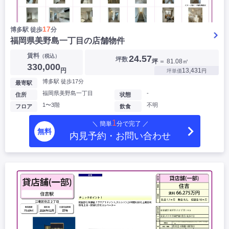
17
博多駅 徒歩
分
福岡県美野島一丁目の店舗物件
賃料
（税込）
24.57
坪数
坪
＝ 81.08㎡
330,000
円
13,431
坪単価
円
博多駅 徒歩17分
最寄駅
福岡県美野島一丁目
-
住所
状態
1〜3階
不明
フロア
飲食
1
＼ 簡単
分で完了 ／
無料
内見予約・お問い合わせ