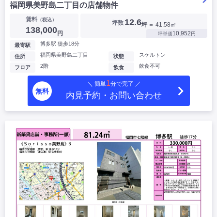
福岡県美野島二丁目の店舗物件
賃料
（税込）
12.6
坪数
坪
＝ 41.58㎡
138,000
円
10,952
坪単価
円
博多駅 徒歩18分
最寄駅
福岡県美野島二丁目
スケルトン
住所
状態
2階
飲食不可
フロア
飲食
1
＼ 簡単
分で完了 ／
無料
内見予約・お問い合わせ