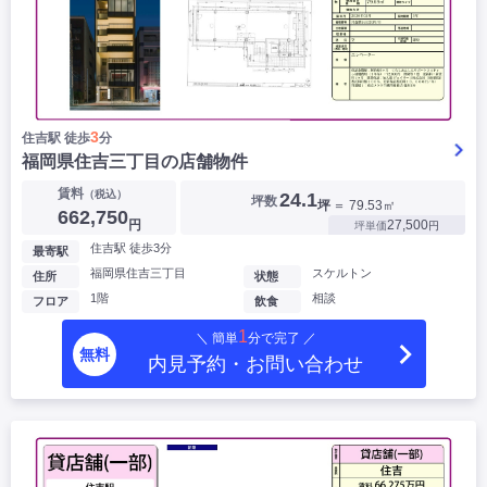
3
住吉駅 徒歩
分
福岡県住吉三丁目の店舗物件
賃料
（税込）
24.1
坪数
坪
＝ 79.53㎡
662,750
円
27,500
坪単価
円
住吉駅 徒歩3分
最寄駅
福岡県住吉三丁目
スケルトン
住所
状態
1階
相談
フロア
飲食
1
＼ 簡単
分で完了 ／
無料
内見予約・お問い合わせ