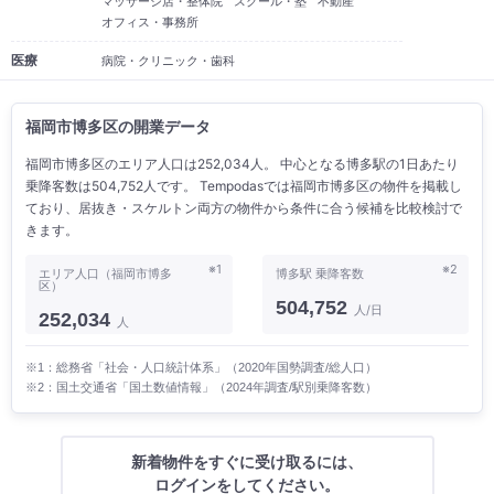
マッサージ店・整体院
スクール・塾
不動産
オフィス・事務所
医療
病院・クリニック・歯科
福岡市博多区の開業データ
福岡市博多区のエリア人口は252,034人。 中心となる博多駅の1日あたり
乗降客数は504,752人です。 Tempodasでは福岡市博多区の物件を掲載し
ており、居抜き・スケルトン両方の物件から条件に合う候補を比較検討で
きます。
※1
※2
エリア人口（福岡市博多
博多駅 乗降客数
区）
504,752
人/日
252,034
人
※1：総務省「社会・人口統計体系」（2020年国勢調査/総人口）
※2：国土交通省「国土数値情報」（2024年調査/駅別乗降客数）
新着物件をすぐに受け取るには、
ログインをしてください。