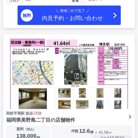
フロア
飲食
1
＼ 簡単
分で完了 ／
無料
内見予約・お問い合わせ
18
西鉄平尾駅 徒歩
分
福岡県美野島二丁目の店舗物件
賃料
（税込）
12.6
坪数
坪
＝ 41.58㎡
138,000