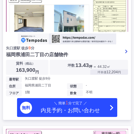
9
矢口渡駅 徒歩
分
福岡県浦田二丁目の店舗物件
賃料
（税込）
13.43
坪数
坪
＝ 44.32㎡
163,900
円
12,204
坪単価
円
矢口渡駅 徒歩9分
最寄駅
福岡県浦田二丁目
-
住所
状態
1階
不明
フロア
飲食
1
＼ 簡単
分で完了 ／
無料
内見予約・お問い合わせ