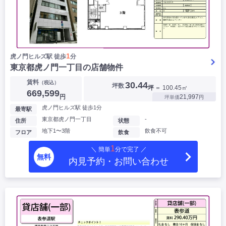
1
虎ノ門ヒルズ駅 徒歩
分
東京都虎ノ門一丁目の店舗物件
賃料
（税込）
30.44
坪数
坪
＝ 100.45㎡
669,599
円
21,997
坪単価
円
虎ノ門ヒルズ駅 徒歩1分
最寄駅
東京都虎ノ門一丁目
-
住所
状態
地下1〜3階
飲食不可
フロア
飲食
1
＼ 簡単
分で完了 ／
無料
内見予約・お問い合わせ