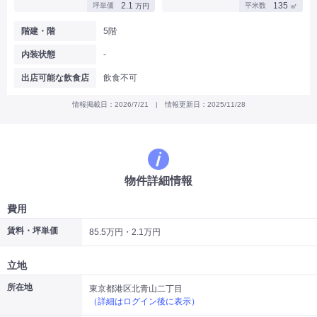
2.1
135
坪単価
平米数
万円
㎡
|
|
|
バー
カフェ・喫茶店・軽飲食
居酒屋・ダイニングバー・バル
|
|
ラーメン・中華料理
パン屋・ケーキ屋
階建・階
5階
|
|
お好み焼き・ステーキ・鉄板焼き
焼肉・韓国料理
内装状態
-
|
|
|
洋食・レストラン
テイクアウト・デリバリー
そば・うどん
|
|
|
和食・寿司・小料理屋
カレー・インド料理
焼き鳥
出店可能な飲食店
飲食不可
|
|
|
タピオカ
すき焼き・しゃぶしゃぶ
パスタ・イタリア料理
|
|
ファーストフード・屋台
フレンチ・フランス料理
情報掲載日：2026/7/21 | 情報更新日：2025/11/28
|
|
アジア料理・エスニック
カラオケ・パブ・スナック
サービス・医療
|
|
美容室・理容室
美容サロン(エステ・ネイル・マツエク)
|
|
マッサージ店・整体院
フィットネスジム
物件詳細情報
|
|
|
病院・クリニック・歯科
スクール・塾
不動産
小売・物販
費用
|
|
|
アパレル・古着屋
コンビニ
花屋
賃料・坪単価
85.5万円・2.1万円
その他
|
|
|
オフィス・事務所
コインランドリー
ネットカフェ・漫画喫茶
立地
|
スタジオ・ホール
所在地
東京都港区北青山二丁目
（詳細はログイン後に表示）
こだわり条件から探す