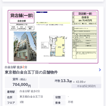
2
白金台駅 徒歩
分
東京都白金台五丁目の店舗物件
賃料
（税込）
13.3
坪数
坪
＝ 43.89㎡
704,000
円
52,932
坪単価
円
白金台駅 徒歩2分
最寄駅
東京都白金台五丁目
-
住所
状態
1階
不明
フロア
飲食