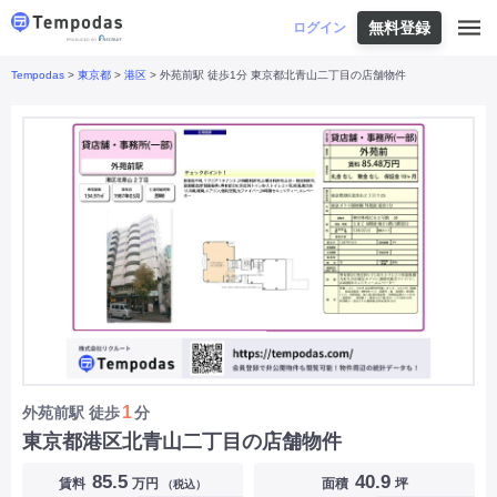
無料登録
はじめての方へ
ログイン
Tempodas
>
東京都
>
港区
> 外苑前駅 徒歩1分 東京都北青山二丁目の店舗物件
Tempodasとは
都道府県や業種から探す
便利な機能
都道府県から探す
お役立ちコンテンツ
北海道
・
東北
北海道
|
青森県
|
岩手県
|
宮城県
|
秋田県
|
利用イメージ
山形県
|
福島県
|
関東
東京都
|
神奈川県
|
埼玉県
|
千葉県
|
栃木県
|
よくあるご質問
茨城県
|
群馬県
|
中部
山梨県
|
長野県
|
石川県
|
新潟県
|
富山県
|
お問い合わせ
福井県
|
愛知県
|
岐阜県
|
静岡県
|
近畿
大阪府
|
兵庫県
|
京都府
|
滋賀県
|
奈良県
|
和歌山県
|
三重県
|
中国
岡山県
|
広島県
|
鳥取県
|
島根県
|
山口県
|
四国
香川県
|
徳島県
|
愛媛県
|
高知県
|
九州
福岡県
|
佐賀県
|
長崎県
|
熊本県
|
大分県
|
1
外苑前駅
徒歩
分
宮崎県
|
鹿児島県
|
沖縄県
|
東京都港区北青山二丁目の店舗物件
業種から探す
85.5
40.9
賃料
万円
面積
坪
（税込）
飲食店・飲食業