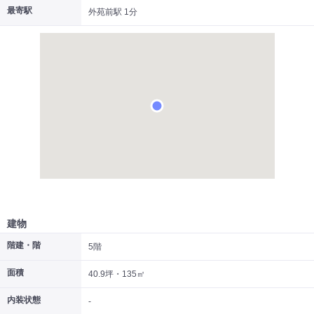
最寄駅
外苑前駅 1分
|
|
|
居抜き
スケルトン
指定なし
建物
階建・階
5階
面積
40.9坪・135㎡
内装状態
-