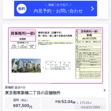
1
＼ 簡単
分で完了 ／
無料
内見予約・お問い合わせ
4
新橋駅 徒歩
分
東京都東新橋二丁目の店舗物件
賃料
（税込）
53.04
坪数
坪
＝ 175.03㎡
697,500
円
13,150
坪単価
円