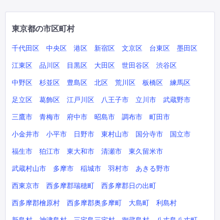
東京都の市区町村
千代田区
中央区
港区
新宿区
文京区
台東区
墨田区
江東区
品川区
目黒区
大田区
世田谷区
渋谷区
中野区
杉並区
豊島区
北区
荒川区
板橋区
練馬区
足立区
葛飾区
江戸川区
八王子市
立川市
武蔵野市
三鷹市
青梅市
府中市
昭島市
調布市
町田市
小金井市
小平市
日野市
東村山市
国分寺市
国立市
福生市
狛江市
東大和市
清瀬市
東久留米市
武蔵村山市
多摩市
稲城市
羽村市
あきる野市
西東京市
西多摩郡瑞穂町
西多摩郡日の出町
西多摩郡檜原村
西多摩郡奥多摩町
大島町
利島村