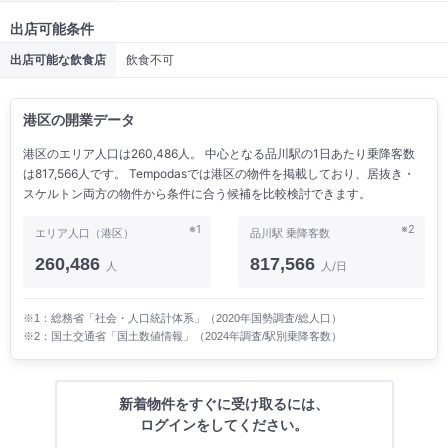
出店可能条件
出店可能な飲食店
飲食不可
港区の開業データ
港区のエリア人口は260,486人。 中心となる品川駅の1日あたり乗降客数
は817,566人です。 Tempodasでは港区の物件を掲載しており、居抜き・
スケルトン両方の物件から条件に合う候補を比較検討できます。
※1
※2
エリア人口（港区）
品川駅 乗降客数
260,486
817,566
人
人/日
※1：総務省「社会・人口統計体系」（2020年国勢調査/総人口）
※2：国土交通省「国土数値情報」（2024年調査/駅別乗降客数）
新着物件をすぐに受け取るには、
ログインをしてください。