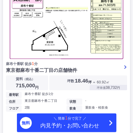
1
麻布十番駅 徒歩
分
東京都麻布十番二丁目の店舗物件
賃料
（税込）
18.46
坪数
坪
＝ 60.92㎡
715,000
円
38,732
坪単価
円
麻布十番駅 徒歩1分
最寄駅
東京都麻布十番二丁目
-
住所
状態
2階
重飲食・軽飲食
フロア
飲食
1
＼ 簡単
分で完了 ／
無料
内見予約・お問い合わせ