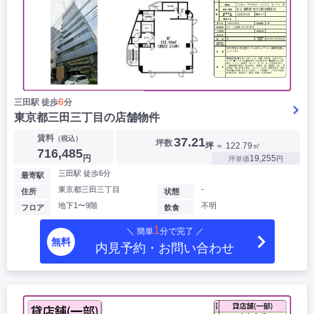
6
三田駅 徒歩
分
東京都三田三丁目の店舗物件
賃料
（税込）
37.21
坪数
坪
＝ 122.79㎡
716,485
円
19,255
坪単価
円
三田駅 徒歩6分
最寄駅
東京都三田三丁目
-
住所
状態
地下1〜9階
不明
フロア
飲食
1
＼ 簡単
分で完了 ／
無料
内見予約・お問い合わせ