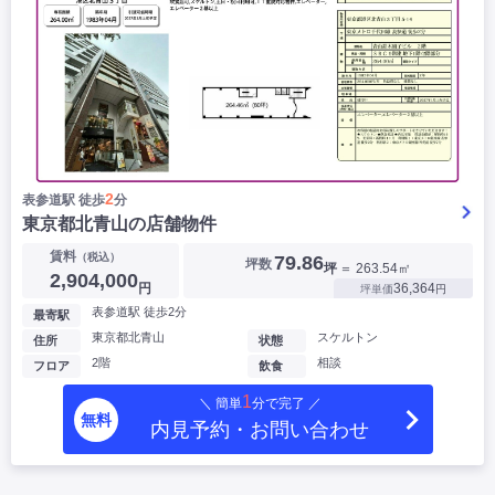
2
表参道駅 徒歩
分
東京都北青山の店舗物件
▶
賃料
（税込）
79.86
坪数
坪
＝ 263.54㎡
2,904,000
円
36,364
坪単価
円
表参道駅 徒歩2分
最寄駅
東京都北青山
スケルトン
住所
状態
2階
相談
フロア
飲食
1
＼ 簡単
分で完了 ／
無料
内見予約・お問い合わせ