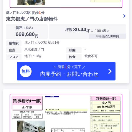
1
虎ノ門ヒルズ駅 徒歩
分
東京都虎ノ門の店舗物件
賃料
（税込）
30.44
坪数
坪
＝ 100.45㎡
669,680
円
22,000
坪単価
円
虎ノ門ヒルズ駅 徒歩1分
最寄駅
東京都虎ノ門
-
住所
状態
地下1〜3階
飲食不可
フロア
飲食
1
＼ 簡単
分で完了 ／
無料
内見予約・お問い合わせ