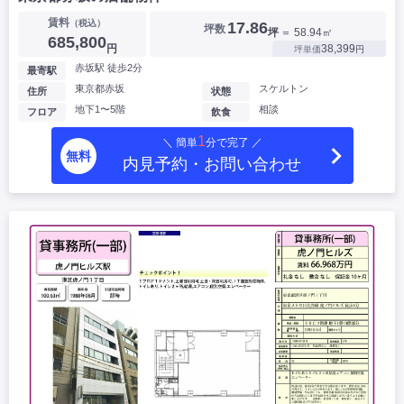
賃料
（税込）
17.86
坪数
坪
＝ 58.94㎡
685,800
円
38,399
坪単価
円
赤坂駅 徒歩2分
最寄駅
東京都赤坂
スケルトン
住所
状態
地下1〜5階
相談
フロア
飲食
1
＼ 簡単
分で完了 ／
無料
内見予約・お問い合わせ