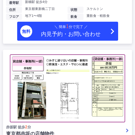
新橋駅 徒歩4分
最寄駅
東京都東新橋二丁目
スケルトン
住所
状態
地下1〜4階
重飲食・軽飲食
フロア
飲食
1
＼ 簡単
分で完了 ／
無料
内見予約・お問い合わせ
2
赤坂駅 徒歩
分
東京都赤坂の店舗物件