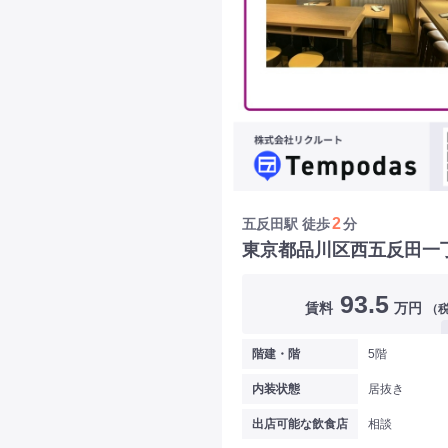
2
五反田駅
徒歩
分
東京都品川区西五反田一
93.5
賃料
万円
（
階建・階
5階
内装状態
居抜き
出店可能な飲食店
相談