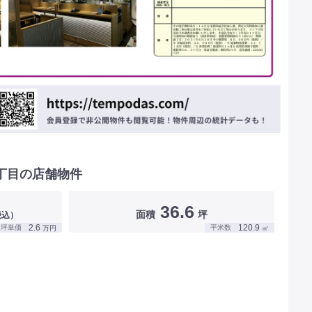
丁目の店舗物件
36.6
面積
坪
税込）
2.6
120.9
坪単価
平米数
万円
㎡