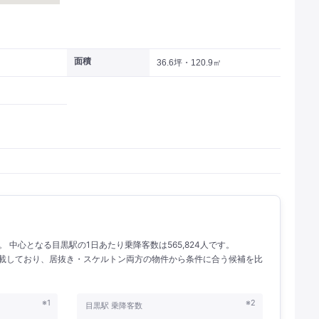
面積
36.6坪・120.9㎡
人。 中心となる目黒駅の1日あたり乗降客数は565,824人です。
を掲載しており、居抜き・スケルトン両方の物件から条件に合う候補を比
※1
※2
目黒駅 乗降客数