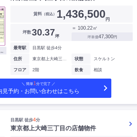
1,436,500
賃料
（税込）
円
＝ 100.22㎡
30.37
坪数
坪
47,300
坪単価
円
最寄駅
目黒駅 徒歩4分
住所
東京都上大崎三丁目
状態
スケルトン
フロア
2階
飲食
相談
1
＼ 簡単
分で完了 ／
内見予約・お問い合わせ
はこちら
4
目黒駅 徒歩
分
東京都上大崎三丁目の店舗物件