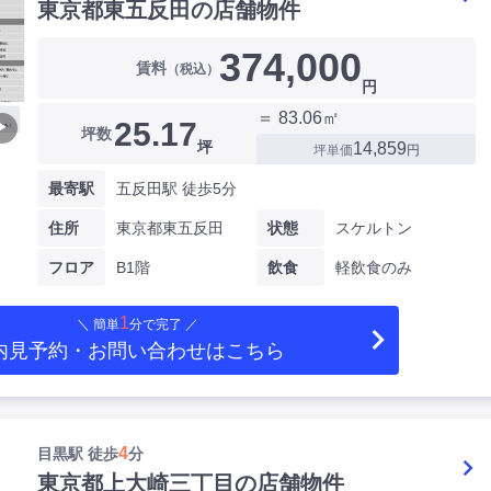
東京都東五反田の店舗物件
374,000
賃料
（税込）
円
＝ 83.06㎡
25.17
▶
坪数
坪
14,859
坪単価
円
最寄駅
五反田駅 徒歩5分
住所
東京都東五反田
状態
スケルトン
フロア
B1階
飲食
軽飲食のみ
1
＼ 簡単
分で完了 ／
内見予約・お問い合わせ
はこちら
4
目黒駅 徒歩
分
東京都上大崎三丁目の店舗物件