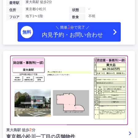
東大島駅 徒歩2分
最寄駅
東京都小松川
-
住所
状態
地下1〜1階
不明
フロア
飲食
1
＼ 簡単
分で完了 ／
無料
内見予約・お問い合わせ
2
東大島駅 徒歩
分
東京都小松川一丁目の店舗物件