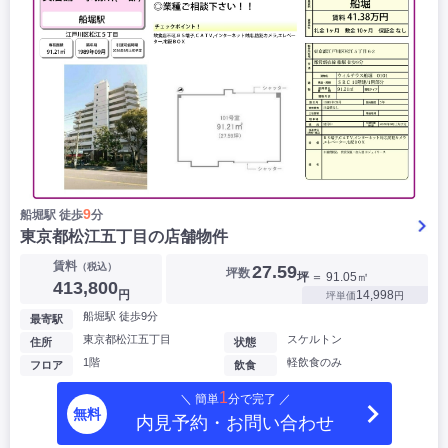
9
船堀駅 徒歩
分
東京都松江五丁目の店舗物件
賃料
（税込）
27.59
坪数
坪
＝ 91.05㎡
413,800
円
14,998
坪単価
円
船堀駅 徒歩9分
最寄駅
東京都松江五丁目
スケルトン
住所
状態
1階
軽飲食のみ
フロア
飲食
1
＼ 簡単
分で完了 ／
無料
内見予約・お問い合わせ