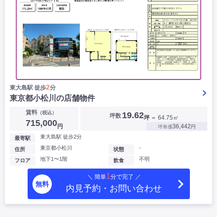
2
東大島駅 徒歩
分
東京都小松川の店舗物件
賃料
（税込）
19.62
坪数
坪
＝ 64.75㎡
715,000
円
36,442
坪単価
円
東大島駅 徒歩2分
最寄駅
東京都小松川
-
住所
状態
地下1〜1階
不明
フロア
飲食
1
＼ 簡単
分で完了 ／
無料
内見予約・お問い合わせ