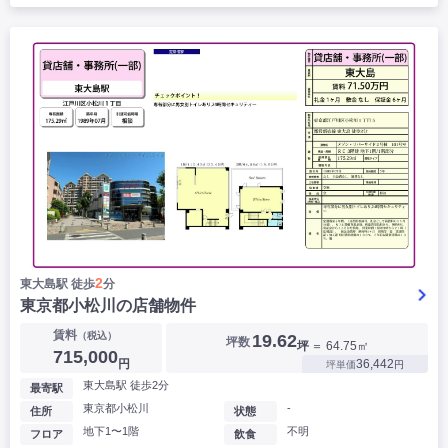
2
東大島駅 徒歩
分
東京都小松川の店舗物件
賃料
（税込）
19.62
坪数
坪
＝ 64.75㎡
715,000
円
36,442
坪単価
円
東大島駅 徒歩2分
最寄駅
東京都小松川
-
住所
状態
地下1〜1階
不明
フロア
飲食