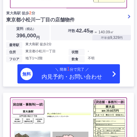
2
東大島駅 徒歩
分
東京都小松川一丁目の店舗物件
賃料
（税込）
42.45
坪数
坪
＝ 140.09㎡
396,000
円
9,329
坪単価
円
東大島駅 徒歩2分
最寄駅
東京都小松川一丁目
-
住所
状態
地下1〜2階
不明
フロア
飲食
1
＼ 簡単
分で完了 ／
無料
内見予約・お問い合わせ