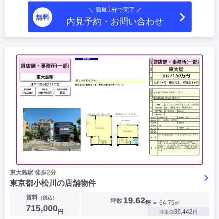
1
＼ 簡単
分で完了 ／
無料
内見予約・お問い合わせ
2
東大島駅 徒歩
分
東京都小松川の店舗物件
賃料
（税込）
19.62
坪数
坪
＝ 64.75㎡
715,000
円
36,442
坪単価
円