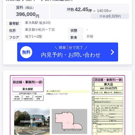
賃料
（税込）
42.45
坪数
坪
＝ 140.09㎡
396,000
円
9,329
坪単価
円
東大島駅 徒歩2分
最寄駅
東京都小松川一丁目
-
住所
状態
地下1〜2階
不明
フロア
飲食
1
＼ 簡単
分で完了 ／
無料
内見予約・お問い合わせ