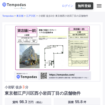
無料登録
はじめての方へ
ログイン
Tempodas
>
東京都
>
江戸川区
> 小岩駅 徒歩3分 東京都西小岩四丁目の店舗物件
Tempodasとは
都道府県や業種から探す
便利な機能
都道府県から探す
お役立ちコンテンツ
北海道
・
東北
北海道
|
青森県
|
岩手県
|
宮城県
|
秋田県
|
利用イメージ
山形県
|
福島県
|
関東
東京都
|
神奈川県
|
埼玉県
|
千葉県
|
栃木県
|
よくあるご質問
茨城県
|
群馬県
|
中部
山梨県
|
長野県
|
石川県
|
新潟県
|
富山県
|
お問い合わせ
福井県
|
愛知県
|
岐阜県
|
静岡県
|
近畿
大阪府
|
兵庫県
|
京都府
|
滋賀県
|
奈良県
|
和歌山県
|
三重県
|
中国
岡山県
|
広島県
|
鳥取県
|
島根県
|
山口県
|
四国
香川県
|
徳島県
|
愛媛県
|
高知県
|
九州
福岡県
|
佐賀県
|
長崎県
|
熊本県
|
大分県
|
3
小岩駅
徒歩
分
宮崎県
|
鹿児島県
|
沖縄県
|
東京都江戸川区西小岩四丁目の店舗物件
業種から探す
98.3
55.8
賃料
万円
面積
坪
（税込）
飲食店・飲食業