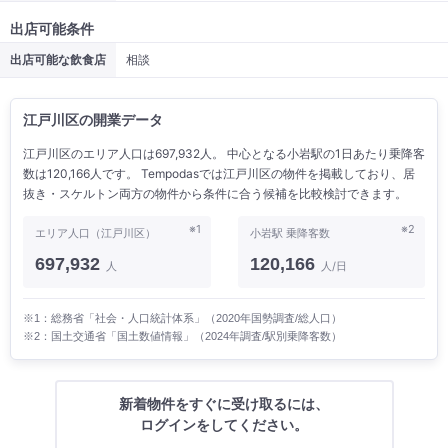
出店可能条件
出店可能な飲食店
相談
江戸川区の開業データ
江戸川区のエリア人口は697,932人。 中心となる小岩駅の1日あたり乗降客
数は120,166人です。 Tempodasでは江戸川区の物件を掲載しており、居
抜き・スケルトン両方の物件から条件に合う候補を比較検討できます。
※1
※2
エリア人口（江戸川区）
小岩駅 乗降客数
697,932
120,166
人
人/日
※1：総務省「社会・人口統計体系」（2020年国勢調査/総人口）
※2：国土交通省「国土数値情報」（2024年調査/駅別乗降客数）
新着物件をすぐに受け取るには、
ログインをしてください。