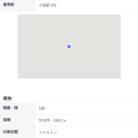
最寄駅
小岩駅 3分
|
|
|
居抜き
スケルトン
指定なし
建物
階建・階
1階
面積
55.8坪・184.2㎡
内装状態
スケルトン