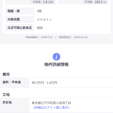
1.8
184.2
坪単価
平米数
万円
㎡
|
|
|
バー
カフェ・喫茶店・軽飲食
居酒屋・ダイニングバー・バル
|
|
ラーメン・中華料理
パン屋・ケーキ屋
階建・階
1階
|
|
お好み焼き・ステーキ・鉄板焼き
焼肉・韓国料理
内装状態
スケルトン
|
|
|
洋食・レストラン
テイクアウト・デリバリー
そば・うどん
|
|
|
和食・寿司・小料理屋
カレー・インド料理
焼き鳥
出店可能な飲食店
相談
|
|
|
タピオカ
すき焼き・しゃぶしゃぶ
パスタ・イタリア料理
|
|
ファーストフード・屋台
フレンチ・フランス料理
情報掲載日：2026/7/21 | 情報更新日：2025/11/28
|
|
アジア料理・エスニック
カラオケ・パブ・スナック
サービス・医療
|
|
美容室・理容室
美容サロン(エステ・ネイル・マツエク)
|
|
マッサージ店・整体院
フィットネスジム
物件詳細情報
|
|
|
病院・クリニック・歯科
スクール・塾
不動産
小売・物販
費用
|
|
|
アパレル・古着屋
コンビニ
花屋
賃料・坪単価
98.3万円・1.8万円
その他
|
|
|
オフィス・事務所
コインランドリー
ネットカフェ・漫画喫茶
立地
|
スタジオ・ホール
所在地
東京都江戸川区西小岩四丁目
（詳細はログイン後に表示）
こだわり条件から探す