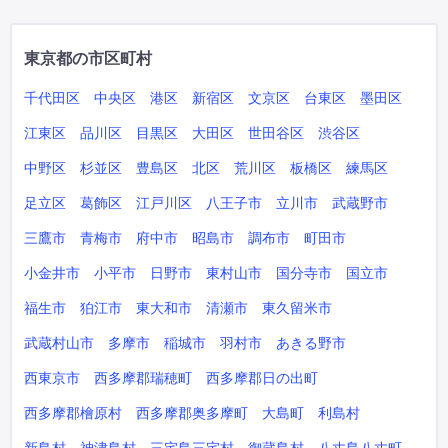
東京都の市区町村
千代田区
中央区
港区
新宿区
文京区
台東区
墨田区
江東区
品川区
目黒区
大田区
世田谷区
渋谷区
中野区
杉並区
豊島区
北区
荒川区
板橋区
練馬区
足立区
葛飾区
江戸川区
八王子市
立川市
武蔵野市
三鷹市
青梅市
府中市
昭島市
調布市
町田市
小金井市
小平市
日野市
東村山市
国分寺市
国立市
福生市
狛江市
東大和市
清瀬市
東久留米市
武蔵村山市
多摩市
稲城市
羽村市
あきる野市
西東京市
西多摩郡瑞穂町
西多摩郡日の出町
西多摩郡檜原村
西多摩郡奥多摩町
大島町
利島村