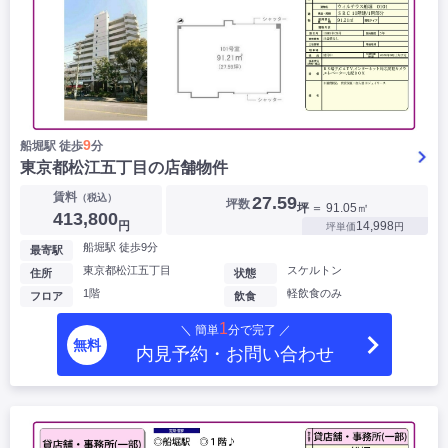
9
船堀駅 徒歩
分
東京都松江五丁目の店舗物件
賃料
（税込）
27.59
坪数
坪
＝ 91.05㎡
413,800
円
14,998
坪単価
円
船堀駅 徒歩9分
最寄駅
東京都松江五丁目
スケルトン
住所
状態
1階
軽飲食のみ
フロア
飲食
1
＼ 簡単
分で完了 ／
無料
内見予約・お問い合わせ