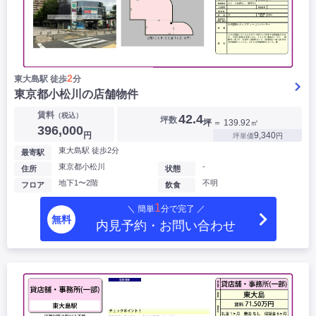
2
東大島駅 徒歩
分
東京都小松川の店舗物件
賃料
（税込）
42.4
坪数
坪
＝ 139.92㎡
396,000
円
9,340
坪単価
円
東大島駅 徒歩2分
最寄駅
東京都小松川
-
住所
状態
地下1〜2階
不明
フロア
飲食
1
＼ 簡単
分で完了 ／
無料
内見予約・お問い合わせ