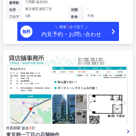
三田駅 徒歩8分
最寄駅
東京都芝浦四丁目
-
住所
状態
1階
不明
フロア
飲食
1
＼ 簡単
分で完了 ／
無料
内見予約・お問い合わせ
3
外苑前駅 徒歩
分
東京都一丁目の店舗物件