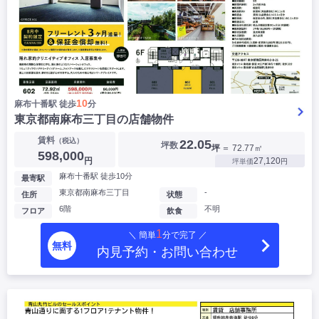
10
麻布十番駅 徒歩
分
東京都南麻布三丁目の店舗物件
賃料
（税込）
22.05
坪数
坪
＝ 72.77㎡
598,000
円
27,120
坪単価
円
麻布十番駅 徒歩10分
最寄駅
東京都南麻布三丁目
-
住所
状態
6階
不明
フロア
飲食
1
＼ 簡単
分で完了 ／
無料
内見予約・お問い合わせ