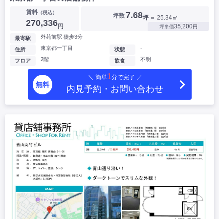
賃料
（税込）
7.68
坪数
坪
＝ 25.34㎡
270,336
円
35,200
坪単価
円
外苑前駅 徒歩3分
最寄駅
東京都一丁目
-
住所
状態
2階
不明
フロア
飲食
1
＼ 簡単
分で完了 ／
無料
内見予約・お問い合わせ