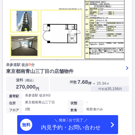
9
表参道駅 徒歩
分
東京都南青山三丁目の店舗物件
賃料
（税込）
7.68
坪数
坪
＝ 25.34㎡
270,000
円
35,156
坪単価
円
表参道駅 徒歩9分
最寄駅
東京都南青山三丁目
-
住所
状態
2階
軽飲食のみ
フロア
飲食
1
＼ 簡単
分で完了 ／
無料
内見予約・お問い合わせ