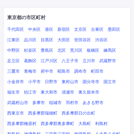
東京都の市区町村
千代田区
中央区
港区
新宿区
文京区
台東区
墨田区
江東区
品川区
目黒区
大田区
世田谷区
渋谷区
中野区
杉並区
豊島区
北区
荒川区
板橋区
練馬区
足立区
葛飾区
江戸川区
八王子市
立川市
武蔵野市
三鷹市
青梅市
府中市
昭島市
調布市
町田市
小金井市
小平市
日野市
東村山市
国分寺市
国立市
福生市
狛江市
東大和市
清瀬市
東久留米市
武蔵村山市
多摩市
稲城市
羽村市
あきる野市
西東京市
西多摩郡瑞穂町
西多摩郡日の出町
西多摩郡檜原村
西多摩郡奥多摩町
大島町
利島村