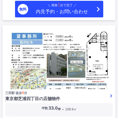
1
＼ 簡単
分で完了 ／
無料
内見予約・お問い合わせ
8
三田駅 徒歩
分
東京都芝浦四丁目の店舗物件
33.0
坪数
坪
＝ 108.9㎡