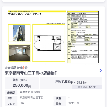
9
表参道駅 徒歩
分
東京都南青山三丁目の店舗物件
賃料
（税込）
7.68
坪数
坪
＝ 25.34㎡
250,000
円
32,552
坪単価
円
表参道駅 徒歩9分
最寄駅
東京都南青山三丁目
-
住所
状態
3階
飲食不可
フロア
飲食