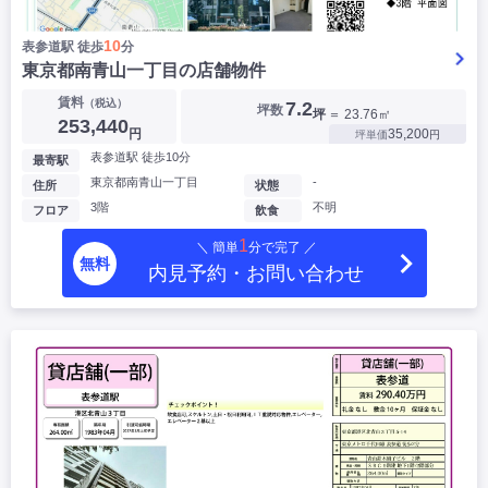
10
表参道駅 徒歩
分
東京都南青山一丁目の店舗物件
賃料
（税込）
7.2
坪数
坪
＝ 23.76㎡
253,440
円
35,200
坪単価
円
表参道駅 徒歩10分
最寄駅
東京都南青山一丁目
-
住所
状態
3階
不明
フロア
飲食
1
＼ 簡単
分で完了 ／
無料
内見予約・お問い合わせ