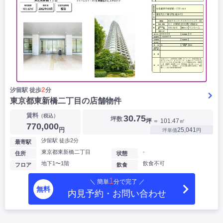
2
汐留駅 徒歩
分
東京都東新橋二丁目の店舗物件
賃料
（税込）
30.75
坪数
坪
＝ 101.47㎡
770,000
円
25,041
坪単価
円
汐留駅 徒歩2分
最寄駅
東京都東新橋二丁目
-
住所
状態
地下1〜1階
飲食不可
フロア
飲食
1
＼ 簡単
分で完了 ／
無料
内見予約・お問い合わせ