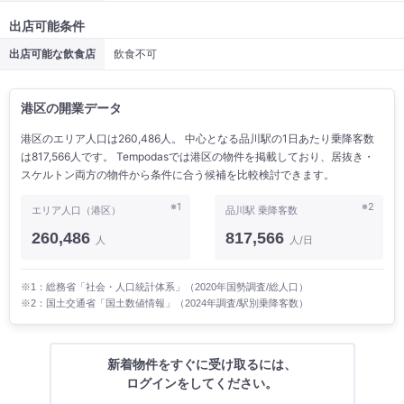
出店可能条件
出店可能な飲食店
飲食不可
港区の開業データ
港区のエリア人口は260,486人。 中心となる品川駅の1日あたり乗降客数
は817,566人です。 Tempodasでは港区の物件を掲載しており、居抜き・
スケルトン両方の物件から条件に合う候補を比較検討できます。
※1
※2
エリア人口（港区）
品川駅 乗降客数
260,486
817,566
人
人/日
※1：総務省「社会・人口統計体系」（2020年国勢調査/総人口）
※2：国土交通省「国土数値情報」（2024年調査/駅別乗降客数）
新着物件をすぐに受け取るには、
ログインをしてください。