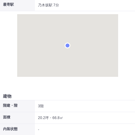
最寄駅
乃木坂駅 7分
|
|
|
居抜き
スケルトン
指定なし
建物
階建・階
3階
面積
20.2坪・66.8㎡
内装状態
-