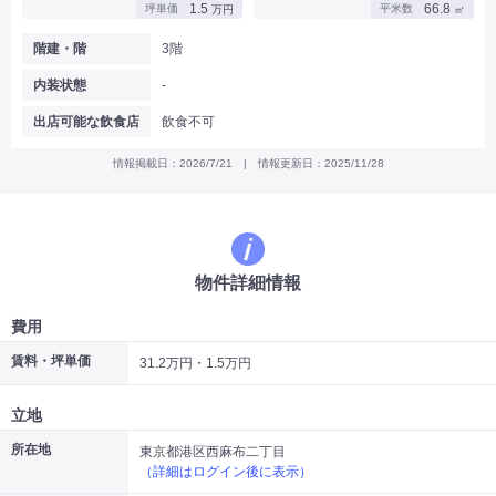
1.5
66.8
坪単価
平米数
万円
㎡
|
|
|
バー
カフェ・喫茶店・軽飲食
居酒屋・ダイニングバー・バル
|
|
ラーメン・中華料理
パン屋・ケーキ屋
階建・階
3階
|
|
お好み焼き・ステーキ・鉄板焼き
焼肉・韓国料理
内装状態
-
|
|
|
洋食・レストラン
テイクアウト・デリバリー
そば・うどん
|
|
|
和食・寿司・小料理屋
カレー・インド料理
焼き鳥
出店可能な飲食店
飲食不可
|
|
|
タピオカ
すき焼き・しゃぶしゃぶ
パスタ・イタリア料理
|
|
ファーストフード・屋台
フレンチ・フランス料理
情報掲載日：2026/7/21 | 情報更新日：2025/11/28
|
|
アジア料理・エスニック
カラオケ・パブ・スナック
サービス・医療
|
|
美容室・理容室
美容サロン(エステ・ネイル・マツエク)
|
|
マッサージ店・整体院
フィットネスジム
物件詳細情報
|
|
|
病院・クリニック・歯科
スクール・塾
不動産
小売・物販
費用
|
|
|
アパレル・古着屋
コンビニ
花屋
賃料・坪単価
31.2万円・1.5万円
その他
|
|
|
オフィス・事務所
コインランドリー
ネットカフェ・漫画喫茶
立地
|
スタジオ・ホール
所在地
東京都港区西麻布二丁目
（詳細はログイン後に表示）
こだわり条件から探す