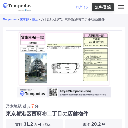
無料登録
はじめての方へ
ログイン
Tempodas
>
東京都
>
港区
> 乃木坂駅 徒歩7分 東京都西麻布二丁目の店舗物件
Tempodasとは
都道府県や業種から探す
便利な機能
都道府県から探す
お役立ちコンテンツ
北海道
・
東北
北海道
|
青森県
|
岩手県
|
宮城県
|
秋田県
|
利用イメージ
山形県
|
福島県
|
関東
東京都
|
神奈川県
|
埼玉県
|
千葉県
|
栃木県
|
よくあるご質問
茨城県
|
群馬県
|
中部
山梨県
|
長野県
|
石川県
|
新潟県
|
富山県
|
お問い合わせ
福井県
|
愛知県
|
岐阜県
|
静岡県
|
近畿
大阪府
|
兵庫県
|
京都府
|
滋賀県
|
奈良県
|
和歌山県
|
三重県
|
中国
岡山県
|
広島県
|
鳥取県
|
島根県
|
山口県
|
四国
香川県
|
徳島県
|
愛媛県
|
高知県
|
九州
福岡県
|
佐賀県
|
長崎県
|
熊本県
|
大分県
|
7
乃木坂駅
徒歩
分
宮崎県
|
鹿児島県
|
沖縄県
|
東京都港区西麻布二丁目の店舗物件
業種から探す
31.2
20.2
賃料
万円
面積
坪
（税込）
飲食店・飲食業