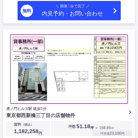
1
＼ 簡単
分で完了 ／
無料
内見予約・お問い合わせ
5
虎ノ門ヒルズ駅 徒歩
分
東京都西新橋三丁目の店舗物件
賃料
（税込）
51.18
坪数
坪
＝ 168.89㎡
1,182,258
円
23,100
坪単価
円