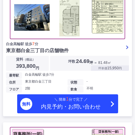
7
白金高輪駅 徒歩
分
東京都白金三丁目の店舗物件
賃料
（税込）
24.69
坪数
坪
＝ 81.48㎡
393,800
円
15,950
坪単価
円
白金高輪駅 徒歩7分
最寄駅
東京都白金三丁目
-
住所
状態
2階
不明
フロア
飲食
1
＼ 簡単
分で完了 ／
無料
内見予約・お問い合わせ