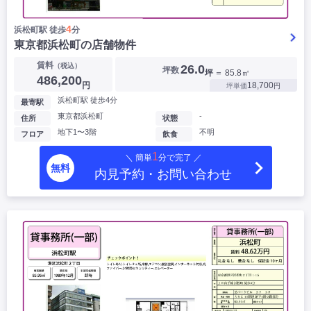
4
浜松町駅 徒歩
分
東京都浜松町の店舗物件
賃料
（税込）
26.0
坪数
坪
＝ 85.8㎡
486,200
円
18,700
坪単価
円
浜松町駅 徒歩4分
最寄駅
東京都浜松町
-
住所
状態
地下1〜3階
不明
フロア
飲食
1
＼ 簡単
分で完了 ／
無料
内見予約・お問い合わせ