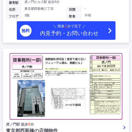
虎ノ門ヒルズ駅 徒歩5分
最寄駅
東京都西新橋三丁目
-
住所
状態
3階
不明
フロア
飲食
1
＼ 簡単
分で完了 ／
無料
内見予約・お問い合わせ
8
虎ノ門駅 徒歩
分
東京都西新橋の店舗物件