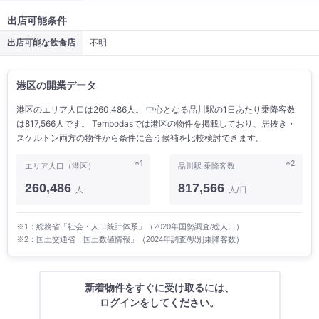
出店可能条件
出店可能な飲食店
不明
港区の開業データ
港区のエリア人口は260,486人。 中心となる品川駅の1日あたり乗降客数
は817,566人です。 Tempodasでは港区の物件を掲載しており、居抜き・
スケルトン両方の物件から条件に合う候補を比較検討できます。
※1
※2
エリア人口（港区）
品川駅 乗降客数
260,486
817,566
人
人/日
※1：総務省「社会・人口統計体系」（2020年国勢調査/総人口）
※2：国土交通省「国土数値情報」（2024年調査/駅別乗降客数）
新着物件をすぐに受け取るには、
ログインをしてください。