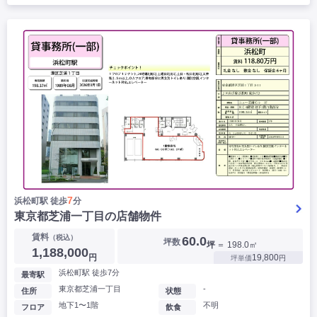
7
浜松町駅 徒歩
分
東京都芝浦一丁目の店舗物件
賃料
（税込）
60.0
坪数
坪
＝ 198.0㎡
1,188,000
円
19,800
坪単価
円
浜松町駅 徒歩7分
最寄駅
東京都芝浦一丁目
-
住所
状態
地下1〜1階
不明
フロア
飲食