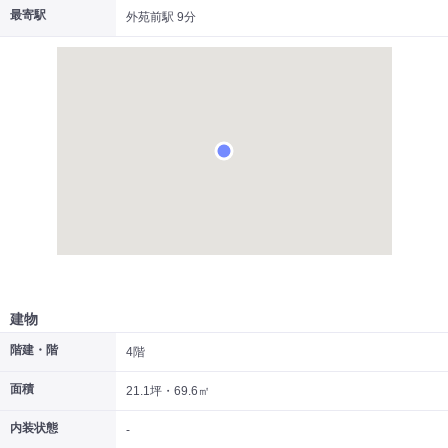
最寄駅
外苑前駅 9分
|
|
|
居抜き
スケルトン
指定なし
建物
階建・階
4階
面積
21.1坪・69.6㎡
内装状態
-