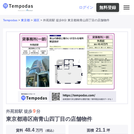
無料登録
はじめての方へ
ログイン
Tempodas
>
東京都
>
港区
> 外苑前駅 徒歩9分 東京都南青山四丁目の店舗物件
Tempodasとは
都道府県や業種から探す
便利な機能
都道府県から探す
お役立ちコンテンツ
北海道
・
東北
北海道
|
青森県
|
岩手県
|
宮城県
|
秋田県
|
利用イメージ
山形県
|
福島県
|
関東
東京都
|
神奈川県
|
埼玉県
|
千葉県
|
栃木県
|
よくあるご質問
茨城県
|
群馬県
|
中部
山梨県
|
長野県
|
石川県
|
新潟県
|
富山県
|
お問い合わせ
福井県
|
愛知県
|
岐阜県
|
静岡県
|
近畿
大阪府
|
兵庫県
|
京都府
|
滋賀県
|
奈良県
|
和歌山県
|
三重県
|
中国
岡山県
|
広島県
|
鳥取県
|
島根県
|
山口県
|
四国
香川県
|
徳島県
|
愛媛県
|
高知県
|
九州
福岡県
|
佐賀県
|
長崎県
|
熊本県
|
大分県
|
9
外苑前駅
徒歩
分
宮崎県
|
鹿児島県
|
沖縄県
|
東京都港区南青山四丁目の店舗物件
業種から探す
48.4
21.1
賃料
万円
面積
坪
（税込）
飲食店・飲食業