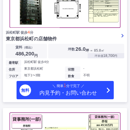
4
浜松町駅 徒歩
分
東京都浜松町の店舗物件
賃料
（税込）
26.0
坪数
坪
＝ 85.8㎡
486,200
円
18,700
坪単価
円
浜松町駅 徒歩4分
最寄駅
東京都浜松町
-
住所
状態
地下1〜3階
不明
フロア
飲食
1
＼ 簡単
分で完了 ／
無料
内見予約・お問い合わせ