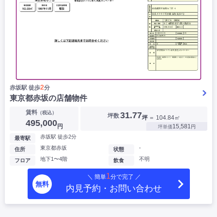
2
赤坂駅 徒歩
分
東京都赤坂の店舗物件
賃料
（税込）
31.77
坪数
坪
＝ 104.84㎡
495,000
円
15,581
坪単価
円
赤坂駅 徒歩2分
最寄駅
東京都赤坂
-
住所
状態
地下1〜4階
不明
フロア
飲食
1
＼ 簡単
分で完了 ／
無料
内見予約・お問い合わせ