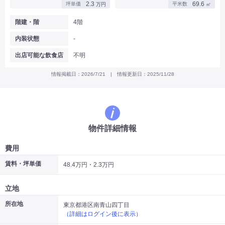
2.3
69.6
坪単価
平米数
万円
㎡
|
|
|
バー
カフェ・喫茶店・軽飲食
居酒屋・ダイニングバー・バル
|
|
ラーメン・中華料理
パン屋・ケーキ屋
階建・階
4階
|
|
お好み焼き・ステーキ・鉄板焼き
焼肉・韓国料理
内装状態
-
|
|
|
洋食・レストラン
テイクアウト・デリバリー
そば・うどん
|
|
|
和食・寿司・小料理屋
カレー・インド料理
焼き鳥
出店可能な飲食店
不明
|
|
|
タピオカ
すき焼き・しゃぶしゃぶ
パスタ・イタリア料理
|
|
ファーストフード・屋台
フレンチ・フランス料理
情報掲載日：2026/7/21 | 情報更新日：2025/11/28
|
|
アジア料理・エスニック
カラオケ・パブ・スナック
サービス・医療
|
|
美容室・理容室
美容サロン(エステ・ネイル・マツエク)
|
|
マッサージ店・整体院
フィットネスジム
物件詳細情報
|
|
|
病院・クリニック・歯科
スクール・塾
不動産
小売・物販
費用
|
|
|
アパレル・古着屋
コンビニ
花屋
賃料・坪単価
48.4万円・2.3万円
その他
|
|
|
オフィス・事務所
コインランドリー
ネットカフェ・漫画喫茶
立地
|
スタジオ・ホール
所在地
東京都港区南青山四丁目
（詳細はログイン後に表示）
こだわり条件から探す