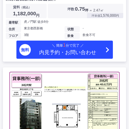
賃料
（税込）
0.75
坪数
坪
＝ 2.47㎡
1,182,000
円
1,576,000
坪単価
円
虎ノ門駅 徒歩8分
最寄駅
東京都西新橋
-
住所
状態
3階
飲食不可
フロア
飲食
1
＼ 簡単
分で完了 ／
無料
内見予約・お問い合わせ