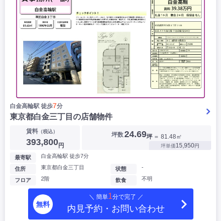
7
白金高輪駅 徒歩
分
東京都白金三丁目の店舗物件
賃料
（税込）
24.69
坪数
坪
＝ 81.48㎡
393,800
円
15,950
坪単価
円
白金高輪駅 徒歩7分
最寄駅
東京都白金三丁目
-
住所
状態
2階
不明
フロア
飲食
1
＼ 簡単
分で完了 ／
無料
内見予約・お問い合わせ