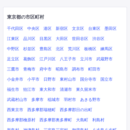
東京都の市区町村
千代田区
中央区
港区
新宿区
文京区
台東区
墨田区
江東区
品川区
目黒区
大田区
世田谷区
渋谷区
中野区
杉並区
豊島区
北区
荒川区
板橋区
練馬区
足立区
葛飾区
江戸川区
八王子市
立川市
武蔵野市
三鷹市
青梅市
府中市
昭島市
調布市
町田市
小金井市
小平市
日野市
東村山市
国分寺市
国立市
福生市
狛江市
東大和市
清瀬市
東久留米市
武蔵村山市
多摩市
稲城市
羽村市
あきる野市
西東京市
西多摩郡瑞穂町
西多摩郡日の出町
西多摩郡檜原村
西多摩郡奥多摩町
大島町
利島村