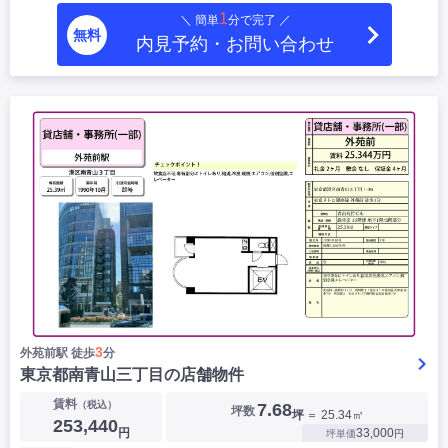
1
＼ 簡単
分で完了 ／
無料
内見予約・お問い合わせ
3
外苑前駅 徒歩
分
東京都南青山三丁目の店舗物件
賃料
（税込）
7.68
坪数
坪
＝ 25.34㎡
253,440
円
33,000
坪単価
円