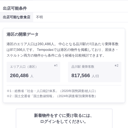
出店可能条件
出店可能な飲食店
不明
港区の開業データ
港区のエリア人口は260,486人。 中心となる品川駅の1日あたり乗降客数
は817,566人です。 Tempodasでは港区の物件を掲載しており、居抜き・
スケルトン両方の物件から条件に合う候補を比較検討できます。
※1
※2
エリア人口（港区）
品川駅 乗降客数
260,486
817,566
人
人/日
※1：総務省「社会・人口統計体系」（2020年国勢調査/総人口）
※2：国土交通省「国土数値情報」（2024年調査/駅別乗降客数）
新着物件をすぐに受け取るには、
ログインをしてください。