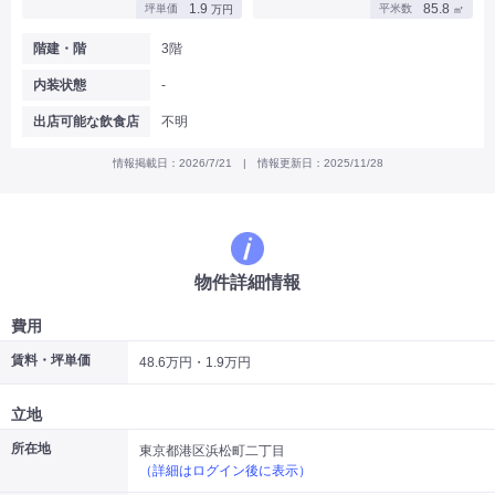
1.9
85.8
坪単価
平米数
万円
㎡
|
|
|
バー
カフェ・喫茶店・軽飲食
居酒屋・ダイニングバー・バル
|
|
ラーメン・中華料理
パン屋・ケーキ屋
階建・階
3階
|
|
お好み焼き・ステーキ・鉄板焼き
焼肉・韓国料理
内装状態
-
|
|
|
洋食・レストラン
テイクアウト・デリバリー
そば・うどん
|
|
|
和食・寿司・小料理屋
カレー・インド料理
焼き鳥
出店可能な飲食店
不明
|
|
|
タピオカ
すき焼き・しゃぶしゃぶ
パスタ・イタリア料理
|
|
ファーストフード・屋台
フレンチ・フランス料理
情報掲載日：2026/7/21 | 情報更新日：2025/11/28
|
|
アジア料理・エスニック
カラオケ・パブ・スナック
サービス・医療
|
|
美容室・理容室
美容サロン(エステ・ネイル・マツエク)
|
|
マッサージ店・整体院
フィットネスジム
物件詳細情報
|
|
|
病院・クリニック・歯科
スクール・塾
不動産
小売・物販
費用
|
|
|
アパレル・古着屋
コンビニ
花屋
賃料・坪単価
48.6万円・1.9万円
その他
|
|
|
オフィス・事務所
コインランドリー
ネットカフェ・漫画喫茶
立地
|
スタジオ・ホール
所在地
東京都港区浜松町二丁目
（詳細はログイン後に表示）
こだわり条件から探す