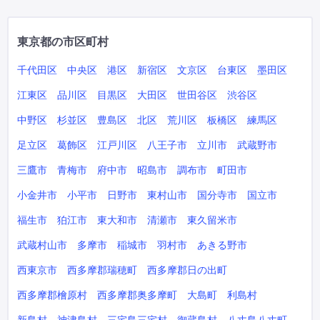
東京都の市区町村
千代田区
中央区
港区
新宿区
文京区
台東区
墨田区
江東区
品川区
目黒区
大田区
世田谷区
渋谷区
中野区
杉並区
豊島区
北区
荒川区
板橋区
練馬区
足立区
葛飾区
江戸川区
八王子市
立川市
武蔵野市
三鷹市
青梅市
府中市
昭島市
調布市
町田市
小金井市
小平市
日野市
東村山市
国分寺市
国立市
福生市
狛江市
東大和市
清瀬市
東久留米市
武蔵村山市
多摩市
稲城市
羽村市
あきる野市
西東京市
西多摩郡瑞穂町
西多摩郡日の出町
西多摩郡檜原村
西多摩郡奥多摩町
大島町
利島村