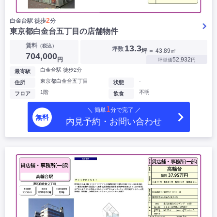
2
白金台駅 徒歩
分
東京都白金台五丁目の店舗物件
賃料
（税込）
13.3
坪数
坪
＝ 43.89㎡
704,000
円
52,932
坪単価
円
白金台駅 徒歩2分
最寄駅
東京都白金台五丁目
-
住所
状態
1階
不明
フロア
飲食
1
＼ 簡単
分で完了 ／
無料
内見予約・お問い合わせ