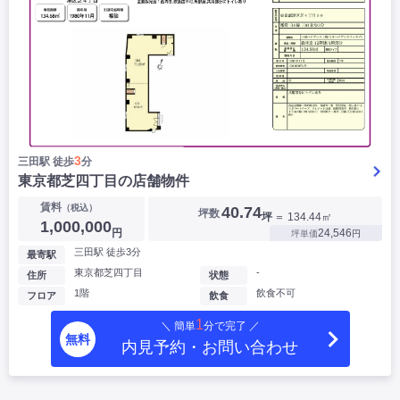
3
三田駅 徒歩
分
東京都芝四丁目の店舗物件
賃料
（税込）
40.74
坪数
坪
＝ 134.44㎡
1,000,000
円
24,546
坪単価
円
三田駅 徒歩3分
最寄駅
東京都芝四丁目
-
住所
状態
1階
飲食不可
フロア
飲食
1
＼ 簡単
分で完了 ／
無料
内見予約・お問い合わせ