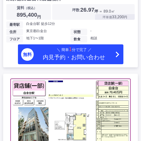
賃料
（税込）
26.97
坪数
坪
＝ 89.0㎡
895,400
円
33,200
坪単価
円
白金台駅 徒歩12分
最寄駅
東京都白金台
-
住所
状態
地下1〜1階
相談
フロア
飲食
1
＼ 簡単
分で完了 ／
無料
内見予約・お問い合わせ