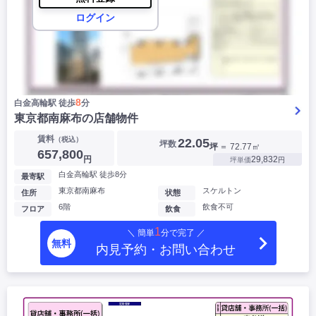
ログイン
8
白金高輪駅 徒歩
分
東京都南麻布の店舗物件
賃料
（税込）
22.05
坪数
坪
＝ 72.77㎡
657,800
円
29,832
坪単価
円
白金高輪駅 徒歩8分
最寄駅
東京都南麻布
スケルトン
住所
状態
6階
飲食不可
フロア
飲食
1
＼ 簡単
分で完了 ／
無料
内見予約・お問い合わせ