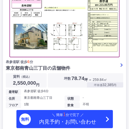
6
表参道駅 徒歩
分
東京都南青山三丁目の店舗物件
賃料
（税込）
78.74
坪数
坪
＝ 259.84㎡
2,550,000
円
32,385
坪単価
円
表参道駅 徒歩6分
最寄駅
東京都南青山三丁目
-
住所
状態
1階
不明
フロア
飲食
1
＼ 簡単
分で完了 ／
無料
内見予約・お問い合わせ