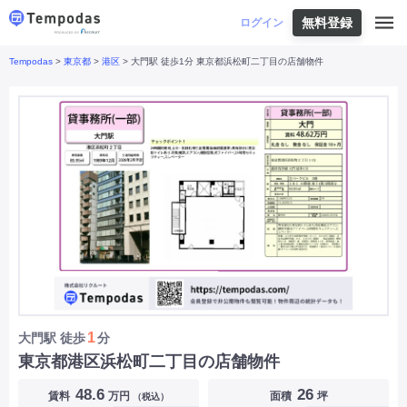
無料登録
はじめての方へ
ログイン
Tempodas
>
東京都
>
港区
> 大門駅 徒歩1分 東京都浜松町二丁目の店舗物件
Tempodasとは
都道府県や業種から探す
便利な機能
都道府県から探す
お役立ちコンテンツ
北海道
・
東北
北海道
|
青森県
|
岩手県
|
宮城県
|
秋田県
|
利用イメージ
山形県
|
福島県
|
関東
東京都
|
神奈川県
|
埼玉県
|
千葉県
|
栃木県
|
よくあるご質問
茨城県
|
群馬県
|
中部
山梨県
|
長野県
|
石川県
|
新潟県
|
富山県
|
お問い合わせ
福井県
|
愛知県
|
岐阜県
|
静岡県
|
近畿
大阪府
|
兵庫県
|
京都府
|
滋賀県
|
奈良県
|
和歌山県
|
三重県
|
中国
岡山県
|
広島県
|
鳥取県
|
島根県
|
山口県
|
四国
香川県
|
徳島県
|
愛媛県
|
高知県
|
九州
福岡県
|
佐賀県
|
長崎県
|
熊本県
|
大分県
|
1
大門駅
徒歩
分
宮崎県
|
鹿児島県
|
沖縄県
|
東京都港区浜松町二丁目の店舗物件
業種から探す
48.6
26
賃料
万円
面積
坪
（税込）
飲食店・飲食業