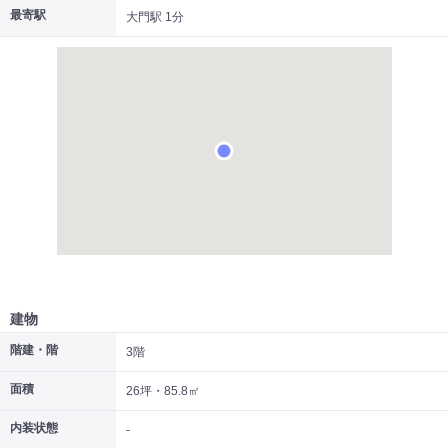
最寄駅
大門駅 1分
|
|
|
居抜き
スケルトン
指定なし
建物
階建・階
3階
面積
26坪・85.8㎡
内装状態
-