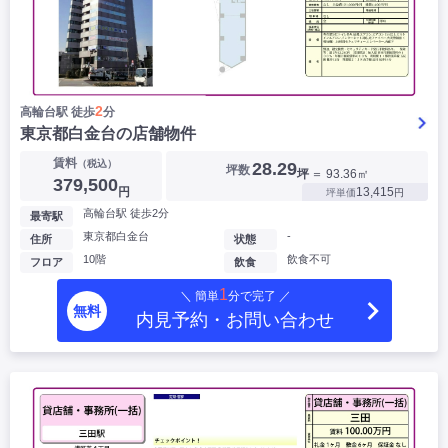
2
高輪台駅 徒歩
分
東京都白金台の店舗物件
賃料
（税込）
28.29
坪数
坪
＝ 93.36㎡
379,500
円
13,415
坪単価
円
高輪台駅 徒歩2分
最寄駅
東京都白金台
-
住所
状態
10階
飲食不可
フロア
飲食
1
＼ 簡単
分で完了 ／
無料
内見予約・お問い合わせ