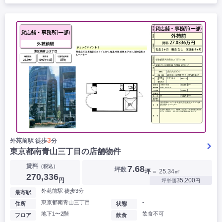
3
外苑前駅 徒歩
分
東京都南青山三丁目の店舗物件
賃料
（税込）
7.68
坪数
坪
＝ 25.34㎡
270,336
円
35,200
坪単価
円
外苑前駅 徒歩3分
最寄駅
東京都南青山三丁目
-
住所
状態
地下1〜2階
飲食不可
フロア
飲食