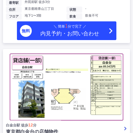
外苑前駅 徒歩3分
最寄駅
東京都南青山三丁目
-
住所
状態
地下1〜3階
飲食不可
フロア
飲食
1
＼ 簡単
分で完了 ／
無料
内見予約・お問い合わせ
12
白金台駅 徒歩
分
東京都白金台の店舗物件