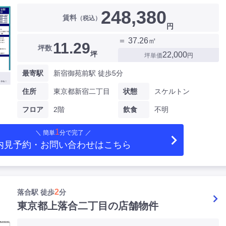
248,380
賃料
（税込）
円
＝ 37.26㎡
11.29
坪数
坪
22,000
坪単価
円
最寄駅
新宿御苑前駅 徒歩5分
住所
東京都新宿二丁目
状態
スケルトン
フロア
2階
飲食
不明
1
＼ 簡単
分で完了 ／
内見予約・お問い合わせ
はこちら
2
落合駅 徒歩
分
東京都上落合二丁目の店舗物件