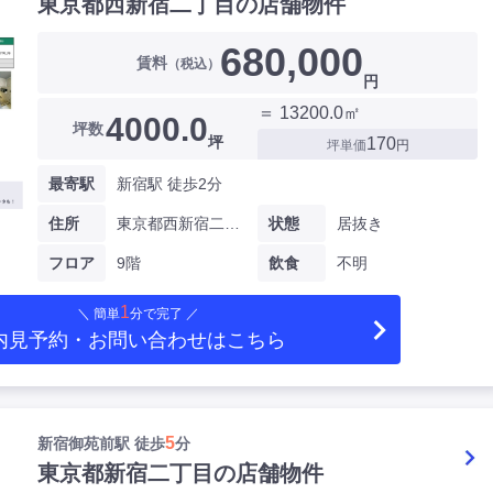
東京都西新宿二丁目の店舗物件
680,000
賃料
（税込）
円
＝ 13200.0㎡
4000.0
坪数
坪
170
坪単価
円
最寄駅
新宿駅 徒歩2分
住所
東京都西新宿二丁目
状態
居抜き
フロア
9階
飲食
不明
1
＼ 簡単
分で完了 ／
内見予約・お問い合わせ
はこちら
5
新宿御苑前駅 徒歩
分
東京都新宿二丁目の店舗物件