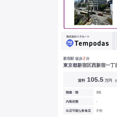
2
新宿駅
徒歩
分
東京都新宿区西新宿一丁
105.5
賃料
万円
（
階建・階
3階
内装状態
-
出店可能な飲食店
不明