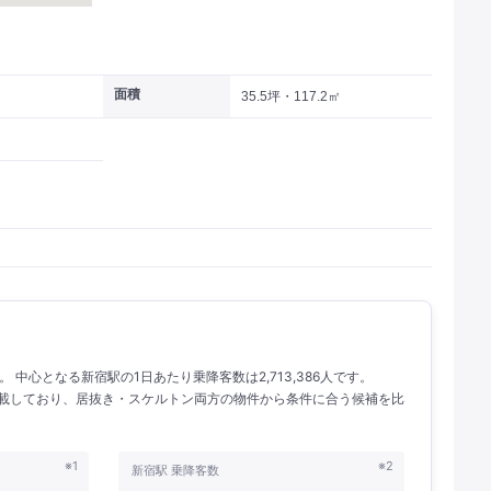
面積
35.5坪・117.2㎡
。 中心となる新宿駅の1日あたり乗降客数は2,713,386人です。
を掲載しており、居抜き・スケルトン両方の物件から条件に合う候補を比
※1
※2
新宿駅 乗降客数