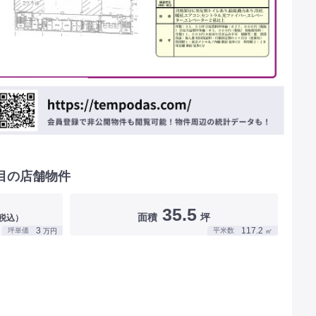
目の店舗物件
35.5
面積
坪
税込）
3
117.2
坪単価
平米数
万円
㎡