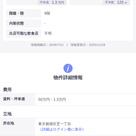
1.3
125
坪単価
平米数
万円
㎡
|
|
|
バー
カフェ・喫茶店・軽飲食
居酒屋・ダイニングバー・バル
|
|
ラーメン・中華料理
パン屋・ケーキ屋
階建・階
9階
|
|
お好み焼き・ステーキ・鉄板焼き
焼肉・韓国料理
内装状態
-
|
|
|
洋食・レストラン
テイクアウト・デリバリー
そば・うどん
|
|
|
和食・寿司・小料理屋
カレー・インド料理
焼き鳥
出店可能な飲食店
不明
|
|
|
タピオカ
すき焼き・しゃぶしゃぶ
パスタ・イタリア料理
|
|
ファーストフード・屋台
フレンチ・フランス料理
情報掲載日：2026/7/21 | 情報更新日：2025/11/28
|
|
アジア料理・エスニック
カラオケ・パブ・スナック
サービス・医療
|
|
美容室・理容室
美容サロン(エステ・ネイル・マツエク)
|
|
マッサージ店・整体院
フィットネスジム
物件詳細情報
|
|
|
病院・クリニック・歯科
スクール・塾
不動産
小売・物販
費用
|
|
|
アパレル・古着屋
コンビニ
花屋
賃料・坪単価
50万円・1.3万円
その他
|
|
|
オフィス・事務所
コインランドリー
ネットカフェ・漫画喫茶
立地
|
スタジオ・ホール
所在地
東京都港区芝一丁目
（詳細はログイン後に表示）
こだわり条件から探す