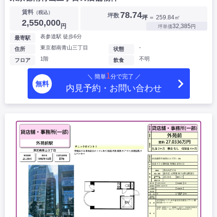
賃料
（税込）
78.74
坪数
坪
＝ 259.84㎡
2,550,000
円
32,385
坪単価
円
表参道駅 徒歩6分
最寄駅
東京都南青山三丁目
-
住所
状態
1階
不明
フロア
飲食
1
＼ 簡単
分で完了 ／
無料
内見予約・お問い合わせ