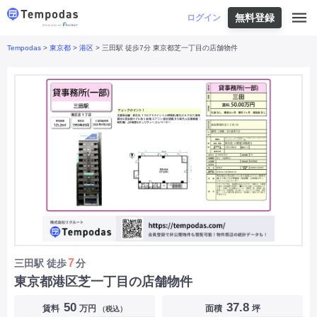
無料登録
はじめての方へ
ログイン
Tempodas
>
東京都
>
港区
> 三田駅 徒歩7分 東京都芝一丁目の店舗物件
Tempodasとは
都道府県や業種から探す
便利な機能
都道府県から探す
お役立ちコンテンツ
北海道
・
東北
北海道
|
青森県
|
岩手県
|
宮城県
|
秋田県
|
利用イメージ
山形県
|
福島県
|
関東
東京都
|
神奈川県
|
埼玉県
|
千葉県
|
栃木県
|
よくあるご質問
茨城県
|
群馬県
|
中部
山梨県
|
長野県
|
石川県
|
新潟県
|
富山県
|
お問い合わせ
福井県
|
愛知県
|
岐阜県
|
静岡県
|
近畿
大阪府
|
兵庫県
|
京都府
|
滋賀県
|
奈良県
|
和歌山県
|
三重県
|
中国
岡山県
|
広島県
|
鳥取県
|
島根県
|
山口県
|
四国
香川県
|
徳島県
|
愛媛県
|
高知県
|
九州
福岡県
|
佐賀県
|
長崎県
|
熊本県
|
大分県
|
7
三田駅
徒歩
分
宮崎県
|
鹿児島県
|
沖縄県
|
東京都港区芝一丁目の店舗物件
業種から探す
50
37.8
賃料
万円
面積
坪
（税込）
飲食店・飲食業