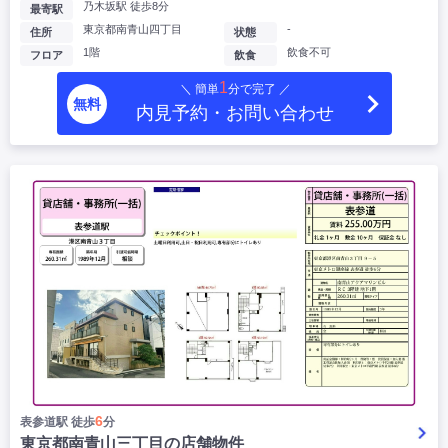
乃木坂駅 徒歩8分
最寄駅
東京都南青山四丁目
-
住所
状態
1階
飲食不可
フロア
飲食
1
＼ 簡単
分で完了 ／
無料
内見予約・お問い合わせ
6
表参道駅 徒歩
分
東京都南青山三丁目の店舗物件