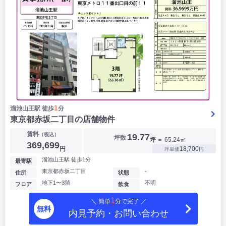
1
溜池山王駅 徒歩
分
東京都赤坂二丁目の店舗物件
賃料
（税込）
19.77
坪数
坪
＝ 65.24㎡
369,699
円
18,700
坪単価
円
溜池山王駅 徒歩1分
最寄駅
東京都赤坂二丁目
-
住所
状態
地下1〜3階
不明
フロア
飲食
1
＼ 簡単
分で完了 ／
無料
内見予約・お問い合わせ