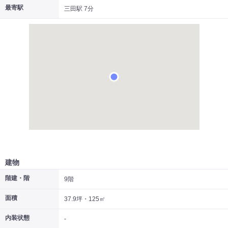
最寄駅
三田駅 7分
|
|
|
居抜き
スケルトン
指定なし
建物
階建・階
9階
面積
37.9坪・125㎡
内装状態
-