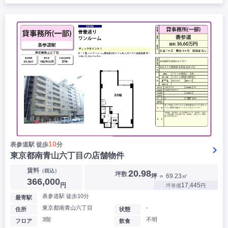
10
表参道駅 徒歩
分
東京都南青山六丁目の店舗物件
賃料
（税込）
20.98
坪数
坪
＝ 69.23㎡
366,000
円
17,445
坪単価
円
表参道駅 徒歩10分
最寄駅
東京都南青山六丁目
-
住所
状態
3階
不明
フロア
飲食