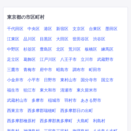
東京都の市区町村
千代田区
中央区
港区
新宿区
文京区
台東区
墨田区
江東区
品川区
目黒区
大田区
世田谷区
渋谷区
中野区
杉並区
豊島区
北区
荒川区
板橋区
練馬区
足立区
葛飾区
江戸川区
八王子市
立川市
武蔵野市
三鷹市
青梅市
府中市
昭島市
調布市
町田市
小金井市
小平市
日野市
東村山市
国分寺市
国立市
福生市
狛江市
東大和市
清瀬市
東久留米市
武蔵村山市
多摩市
稲城市
羽村市
あきる野市
西東京市
西多摩郡瑞穂町
西多摩郡日の出町
西多摩郡檜原村
西多摩郡奥多摩町
大島町
利島村