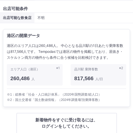
出店可能条件
出店可能な飲食店
不明
港区の開業データ
港区のエリア人口は260,486人。 中心となる品川駅の1日あたり乗降客数
は817,566人です。 Tempodasでは港区の物件を掲載しており、居抜き・
スケルトン両方の物件から条件に合う候補を比較検討できます。
※1
※2
エリア人口（港区）
品川駅 乗降客数
260,486
817,566
人
人/日
※1：総務省「社会・人口統計体系」（2020年国勢調査/総人口）
※2：国土交通省「国土数値情報」（2024年調査/駅別乗降客数）
新着物件をすぐに受け取るには、
ログインをしてください。