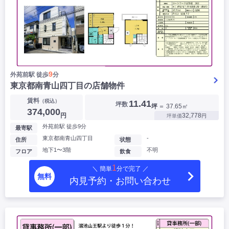
9
外苑前駅 徒歩
分
東京都南青山四丁目の店舗物件
賃料
（税込）
11.41
坪数
坪
＝ 37.65㎡
374,000
円
32,778
坪単価
円
外苑前駅 徒歩9分
最寄駅
東京都南青山四丁目
-
住所
状態
地下1〜3階
不明
フロア
飲食
1
＼ 簡単
分で完了 ／
無料
内見予約・お問い合わせ