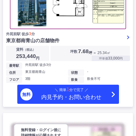
3
外苑前駅 徒歩
分
東京都南青山の店舗物件
賃料
（税込）
7.68
坪数
坪
＝ 25.34㎡
253,440
円
33,000
坪単価
円
外苑前駅 徒歩3分
最寄駅
東京都南青山
-
住所
状態
3階
飲食不可
フロア
飲食
1
＼ 簡単
分で完了 ／
無料
内見予約・お問い合わせ
無料登録・ログイン後に
詳細情報が公開されます