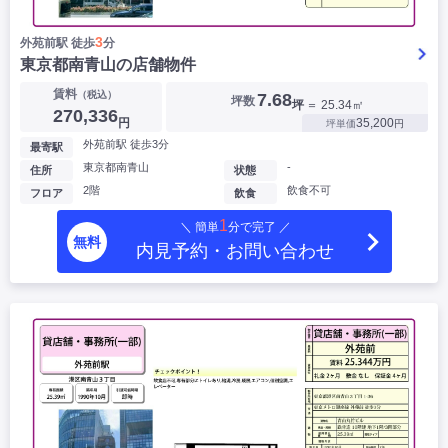
3
外苑前駅 徒歩
分
東京都南青山の店舗物件
賃料
（税込）
7.68
坪数
坪
＝ 25.34㎡
270,336
円
35,200
坪単価
円
外苑前駅 徒歩3分
最寄駅
東京都南青山
-
住所
状態
2階
飲食不可
フロア
飲食
1
＼ 簡単
分で完了 ／
無料
内見予約・お問い合わせ