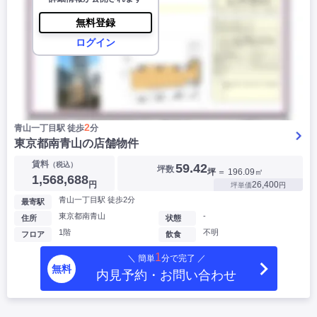
無料登録
ログイン
2
青山一丁目駅 徒歩
分
東京都南青山の店舗物件
賃料
（税込）
59.42
坪数
坪
＝ 196.09㎡
1,568,688
円
26,400
坪単価
円
青山一丁目駅 徒歩2分
最寄駅
東京都南青山
-
住所
状態
1階
不明
フロア
飲食
1
＼ 簡単
分で完了 ／
無料
内見予約・お問い合わせ