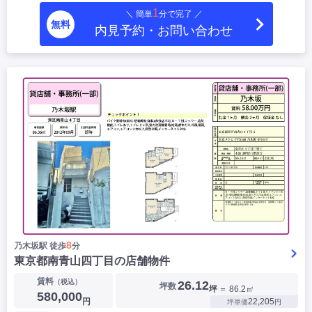
1
＼ 簡単
分で完了 ／
無料
内見予約・お問い合わせ
8
乃木坂駅 徒歩
分
東京都南青山四丁目の店舗物件
賃料
（税込）
26.12
坪数
坪
＝ 86.2㎡
580,000
円
22,205
坪単価
円