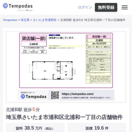
無料登録
はじめての方へ
ログイン
Tempodas
>
埼玉県
>
さいたま市浦和区
> 北浦和駅 徒歩5分 埼玉県北浦和一丁目の店舗物件
Tempodasとは
都道府県や業種から探す
便利な機能
都道府県から探す
お役立ちコンテンツ
北海道
・
東北
北海道
|
青森県
|
岩手県
|
宮城県
|
秋田県
|
利用イメージ
山形県
|
福島県
|
関東
東京都
|
神奈川県
|
埼玉県
|
千葉県
|
栃木県
|
よくあるご質問
茨城県
|
群馬県
|
中部
山梨県
|
長野県
|
石川県
|
新潟県
|
富山県
|
お問い合わせ
福井県
|
愛知県
|
岐阜県
|
静岡県
|
近畿
大阪府
|
兵庫県
|
京都府
|
滋賀県
|
奈良県
|
和歌山県
|
三重県
|
中国
岡山県
|
広島県
|
鳥取県
|
島根県
|
山口県
|
四国
香川県
|
徳島県
|
愛媛県
|
高知県
|
九州
福岡県
|
佐賀県
|
長崎県
|
熊本県
|
大分県
|
5
北浦和駅
徒歩
分
宮崎県
|
鹿児島県
|
沖縄県
|
埼玉県さいたま市浦和区北浦和一丁目の店舗物件
業種から探す
38.5
19.6
賃料
万円
面積
坪
（税込）
飲食店・飲食業