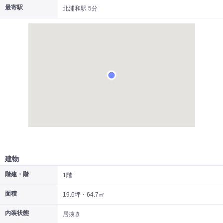
最寄駅
北浦和駅 5分
|
|
|
居抜き
スケルトン
指定なし
建物
階建・階
1階
面積
19.6坪・64.7㎡
内装状態
居抜き