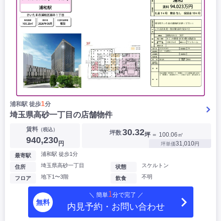
1
浦和駅 徒歩
分
埼玉県高砂一丁目の店舗物件
賃料
（税込）
30.32
坪数
坪
＝ 100.06㎡
940,230
円
31,010
坪単価
円
浦和駅 徒歩1分
最寄駅
埼玉県高砂一丁目
スケルトン
住所
状態
地下1〜3階
不明
フロア
飲食
1
＼ 簡単
分で完了 ／
無料
内見予約・お問い合わせ