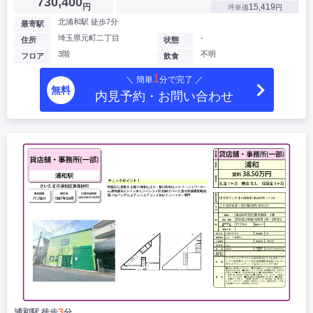
730,400
円
15,419
坪単価
円
北浦和駅 徒歩7分
最寄駅
埼玉県元町二丁目
-
住所
状態
3階
不明
フロア
飲食
1
＼ 簡単
分で完了 ／
無料
内見予約・お問い合わせ
3
浦和駅 徒歩
分