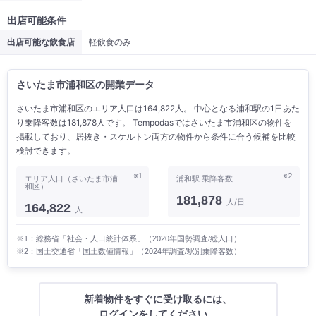
出店可能条件
出店可能な飲食店
軽飲食のみ
さいたま市浦和区の開業データ
さいたま市浦和区のエリア人口は164,822人。 中心となる浦和駅の1日あた
り乗降客数は181,878人です。 Tempodasではさいたま市浦和区の物件を
掲載しており、居抜き・スケルトン両方の物件から条件に合う候補を比較
検討できます。
※1
※2
エリア人口（さいたま市浦
浦和駅 乗降客数
和区）
181,878
人/日
164,822
人
※1：総務省「社会・人口統計体系」（2020年国勢調査/総人口）
※2：国土交通省「国土数値情報」（2024年調査/駅別乗降客数）
新着物件をすぐに受け取るには、
ログインをしてください。