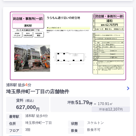
4
浦和駅 徒歩
分
埼玉県仲町一丁目の店舗物件
賃料
（税込）
51.79
坪数
坪
＝ 170.91㎡
627,000
円
12,107
坪単価
円
浦和駅 徒歩4分
最寄駅
埼玉県仲町一丁目
スケルトン
住所
状態
3階
飲食不可
フロア
飲食