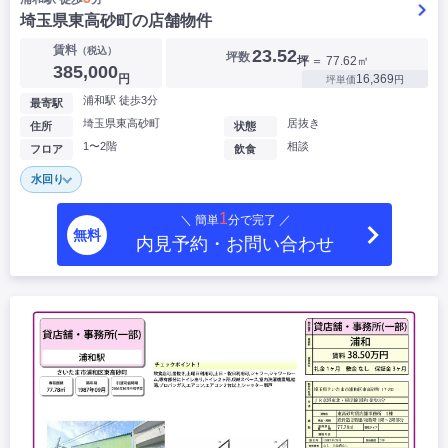
埼玉県東高砂町の店舗物件
賃料
（税込）
23.52
坪数
坪
＝ 77.62㎡
385,000
円
16,369
坪単価
円
浦和駅 徒歩3分
最寄駅
埼玉県東高砂町
居抜き
住所
状態
1〜2階
相談
フロア
飲食
水回り
1
＼ 簡単
分で完了 ／
無料
内見予約・お問い合わせ