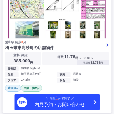
3
浦和駅 徒歩
分
埼玉県東高砂町の店舗物件
賃料
（税込）
11.76
坪数
坪
＝ 38.81㎡
▶
385,000
円
32,738
坪単価
円
浦和駅 徒歩3分
最寄駅
埼玉県東高砂町
居抜き
住所
状態
1〜2階
相談
フロア
飲食
水回り
空調・換気
1
＼ 簡単
分で完了 ／
無料
内見予約・お問い合わせ