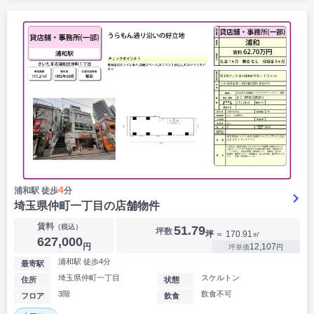
4
浦和駅 徒歩
分
埼玉県仲町一丁目の店舗物件
賃料
（税込）
51.79
坪数
坪
＝ 170.91㎡
627,000
円
12,107
坪単価
円
浦和駅 徒歩4分
最寄駅
埼玉県仲町一丁目
スケルトン
住所
状態
3階
飲食不可
フロア
飲食