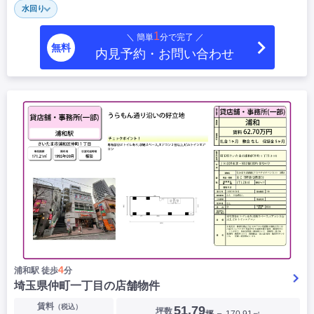
水回り
1
＼ 簡単
分で完了 ／
無料
内見予約・お問い合わせ
4
浦和駅 徒歩
分
埼玉県仲町一丁目の店舗物件
賃料
（税込）
51.79
坪数