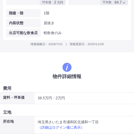
2
64.7
坪単価
平米数
万円
㎡
|
|
|
バー
カフェ・喫茶店・軽飲食
居酒屋・ダイニングバー・バル
|
|
ラーメン・中華料理
パン屋・ケーキ屋
階建・階
1階
|
|
お好み焼き・ステーキ・鉄板焼き
焼肉・韓国料理
内装状態
居抜き
|
|
|
洋食・レストラン
テイクアウト・デリバリー
そば・うどん
|
|
|
和食・寿司・小料理屋
カレー・インド料理
焼き鳥
出店可能な飲食店
軽飲食のみ
|
|
|
タピオカ
すき焼き・しゃぶしゃぶ
パスタ・イタリア料理
|
|
ファーストフード・屋台
フレンチ・フランス料理
情報掲載日：2026/7/21 | 情報更新日：2025/11/28
|
|
アジア料理・エスニック
カラオケ・パブ・スナック
サービス・医療
|
|
美容室・理容室
美容サロン(エステ・ネイル・マツエク)
|
|
マッサージ店・整体院
フィットネスジム
物件詳細情報
|
|
|
病院・クリニック・歯科
スクール・塾
不動産
小売・物販
費用
|
|
|
アパレル・古着屋
コンビニ
花屋
賃料・坪単価
38.5万円・2万円
その他
|
|
|
オフィス・事務所
コインランドリー
ネットカフェ・漫画喫茶
立地
|
スタジオ・ホール
所在地
埼玉県さいたま市浦和区北浦和一丁目
（詳細はログイン後に表示）
こだわり条件から探す