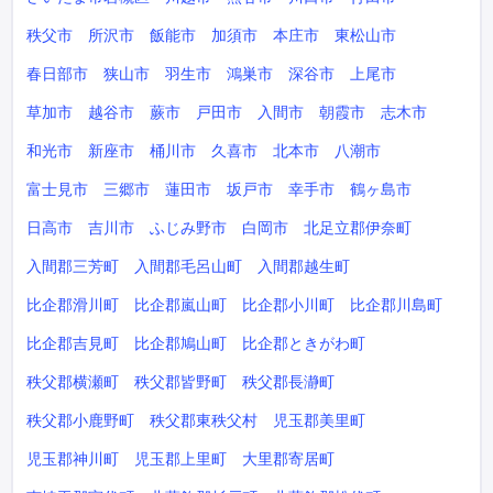
秩父市
所沢市
飯能市
加須市
本庄市
東松山市
春日部市
狭山市
羽生市
鴻巣市
深谷市
上尾市
草加市
越谷市
蕨市
戸田市
入間市
朝霞市
志木市
和光市
新座市
桶川市
久喜市
北本市
八潮市
富士見市
三郷市
蓮田市
坂戸市
幸手市
鶴ヶ島市
日高市
吉川市
ふじみ野市
白岡市
北足立郡伊奈町
入間郡三芳町
入間郡毛呂山町
入間郡越生町
比企郡滑川町
比企郡嵐山町
比企郡小川町
比企郡川島町
比企郡吉見町
比企郡鳩山町
比企郡ときがわ町
秩父郡横瀬町
秩父郡皆野町
秩父郡長瀞町
秩父郡小鹿野町
秩父郡東秩父村
児玉郡美里町
児玉郡神川町
児玉郡上里町
大里郡寄居町