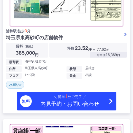
3
浦和駅 徒歩
分
埼玉県東高砂町の店舗物件
賃料
（税込）
23.52
坪数
坪
＝ 77.62㎡
385,000
円
16,369
坪単価
円
浦和駅 徒歩3分
最寄駅
埼玉県東高砂町
居抜き
住所
状態
1〜2階
相談
フロア
飲食
水回り
1
＼ 簡単
分で完了 ／
無料
内見予約・お問い合わせ