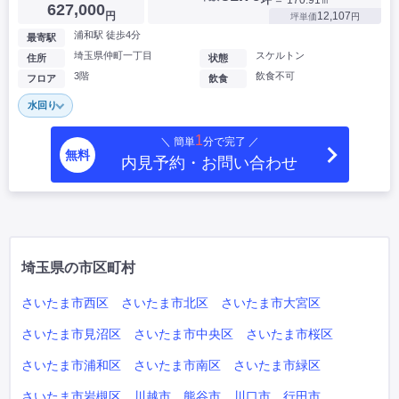
坪
＝ 170.91㎡
627,000
円
12,107
坪単価
円
浦和駅 徒歩4分
最寄駅
埼玉県仲町一丁目
スケルトン
住所
状態
3階
飲食不可
フロア
飲食
水回り
1
＼ 簡単
分で完了 ／
無料
内見予約・お問い合わせ
埼玉県の市区町村
さいたま市西区
さいたま市北区
さいたま市大宮区
さいたま市見沼区
さいたま市中央区
さいたま市桜区
さいたま市浦和区
さいたま市南区
さいたま市緑区
さいたま市岩槻区
川越市
熊谷市
川口市
行田市