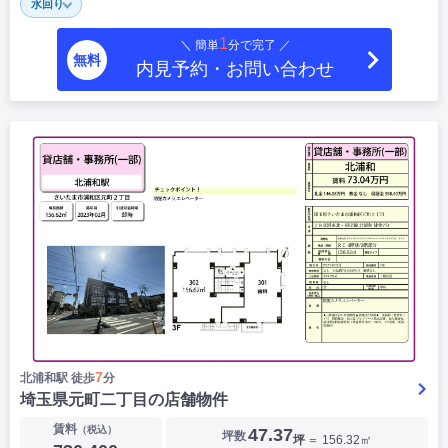
水回り
1
＼ 簡単
分で完了 ／
無料
内見予約・お問い合わせ
7
北浦和駅 徒歩
分
埼玉県元町二丁目の店舗物件
賃料
（税込）
47.37
坪数
坪
＝ 156.32㎡