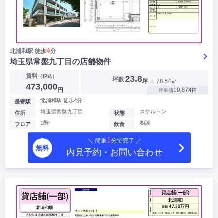
4
北浦和駅 徒歩
分
埼玉県常盤九丁目の店舗物件
賃料
（税込）
23.8
坪数
坪
＝ 78.54㎡
473,000
円
19,874
坪単価
円
北浦和駅 徒歩4分
最寄駅
埼玉県常盤九丁目
スケルトン
住所
状態
1階
相談
フロア
飲食
1
＼ 簡単
分で完了 ／
無料
内見予約・お問い合わせ