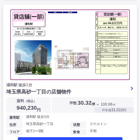
1
浦和駅 徒歩
分
埼玉県高砂一丁目の店舗物件
賃料
（税込）
30.32
坪数
坪
＝ 100.06㎡
940,230
円
31,010
坪単価
円
浦和駅 徒歩1分
最寄駅
埼玉県高砂一丁目
スケルトン
住所
状態
地下1〜3階
不明
フロア
飲食