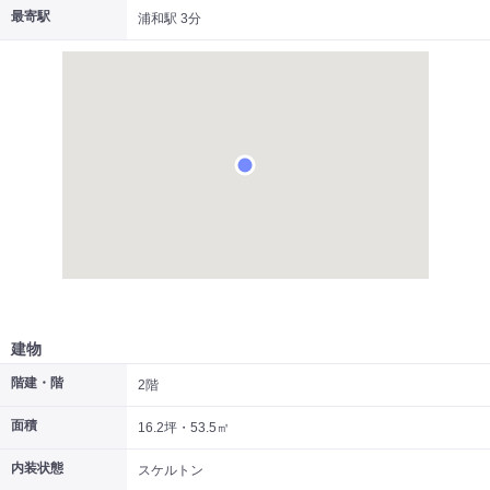
最寄駅
浦和駅 3分
|
|
|
居抜き
スケルトン
指定なし
建物
階建・階
2階
面積
16.2坪・53.5㎡
内装状態
スケルトン