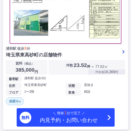
3
浦和駅 徒歩
分
埼玉県東高砂町の店舗物件
賃料
（税込）
23.52
坪数
坪
＝ 77.62㎡
385,000
円
16,369
坪単価
円
浦和駅 徒歩3分
最寄駅
埼玉県東高砂町
居抜き
住所
状態
1〜2階
相談
フロア
飲食
水回り
1
＼ 簡単
分で完了 ／
無料
内見予約・お問い合わせ