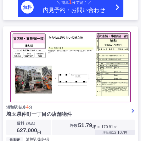
1
＼ 簡単
分で完了 ／
無料
内見予約・お問い合わせ
4
浦和駅 徒歩
分
埼玉県仲町一丁目の店舗物件
賃料
（税込）
51.79
坪数
坪
＝ 170.91㎡
627,000
円
12,107
坪単価
円
浦和駅 徒歩4分
最寄駅