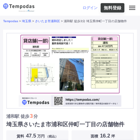
無料登録
はじめての方へ
ログイン
Tempodas
>
埼玉県
>
さいたま市浦和区
> 浦和駅 徒歩3分 埼玉県仲町一丁目の店舗物件
Tempodasとは
都道府県や業種から探す
便利な機能
都道府県から探す
お役立ちコンテンツ
北海道
・
東北
北海道
|
青森県
|
岩手県
|
宮城県
|
秋田県
|
利用イメージ
山形県
|
福島県
|
関東
東京都
|
神奈川県
|
埼玉県
|
千葉県
|
栃木県
|
よくあるご質問
茨城県
|
群馬県
|
中部
山梨県
|
長野県
|
石川県
|
新潟県
|
富山県
|
お問い合わせ
福井県
|
愛知県
|
岐阜県
|
静岡県
|
近畿
大阪府
|
兵庫県
|
京都府
|
滋賀県
|
奈良県
|
和歌山県
|
三重県
|
中国
岡山県
|
広島県
|
鳥取県
|
島根県
|
山口県
|
四国
香川県
|
徳島県
|
愛媛県
|
高知県
|
九州
福岡県
|
佐賀県
|
長崎県
|
熊本県
|
大分県
|
3
浦和駅
徒歩
分
宮崎県
|
鹿児島県
|
沖縄県
|
埼玉県さいたま市浦和区仲町一丁目の店舗物件
業種から探す
47.5
16.2
賃料
万円
面積
坪
（税込）
飲食店・飲食業