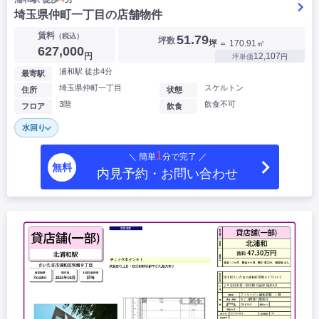
埼玉県仲町一丁目の店舗物件
賃料
（税込）
51.79
坪数
坪
＝ 170.91㎡
627,000
円
12,107
坪単価
円
浦和駅 徒歩4分
最寄駅
埼玉県仲町一丁目
スケルトン
住所
状態
3階
飲食不可
フロア
飲食
水回り
1
＼ 簡単
分で完了 ／
無料
内見予約・お問い合わせ