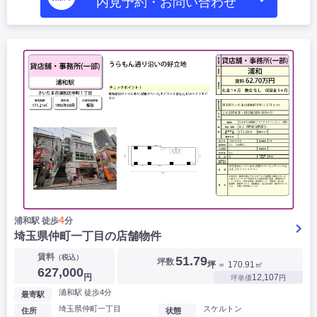
内見予約・お問い合わせ
4
浦和駅 徒歩
分
埼玉県仲町一丁目の店舗物件
賃料
（税込）
51.79
坪数
坪
＝ 170.91㎡
627,000
円
12,107
坪単価
円
浦和駅 徒歩4分
最寄駅
埼玉県仲町一丁目
スケルトン
住所
状態