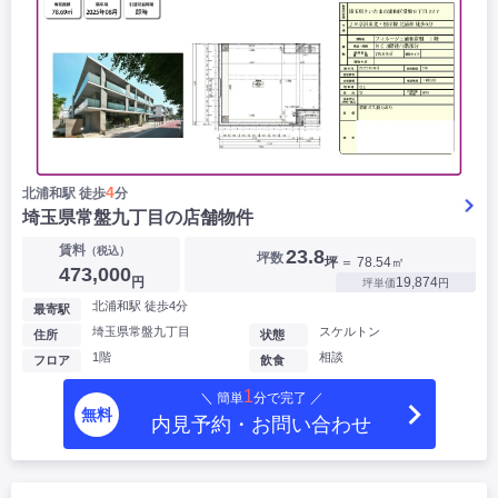
4
北浦和駅 徒歩
分
埼玉県常盤九丁目の店舗物件
賃料
（税込）
23.8
坪数
坪
＝ 78.54㎡
473,000
円
19,874
坪単価
円
北浦和駅 徒歩4分
最寄駅
埼玉県常盤九丁目
スケルトン
住所
状態
1階
相談
フロア
飲食
1
＼ 簡単
分で完了 ／
無料
内見予約・お問い合わせ