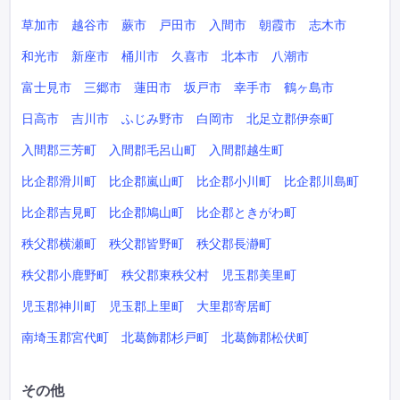
草加市
越谷市
蕨市
戸田市
入間市
朝霞市
志木市
和光市
新座市
桶川市
久喜市
北本市
八潮市
富士見市
三郷市
蓮田市
坂戸市
幸手市
鶴ヶ島市
日高市
吉川市
ふじみ野市
白岡市
北足立郡伊奈町
入間郡三芳町
入間郡毛呂山町
入間郡越生町
比企郡滑川町
比企郡嵐山町
比企郡小川町
比企郡川島町
比企郡吉見町
比企郡鳩山町
比企郡ときがわ町
秩父郡横瀬町
秩父郡皆野町
秩父郡長瀞町
秩父郡小鹿野町
秩父郡東秩父村
児玉郡美里町
児玉郡神川町
児玉郡上里町
大里郡寄居町
南埼玉郡宮代町
北葛飾郡杉戸町
北葛飾郡松伏町
その他