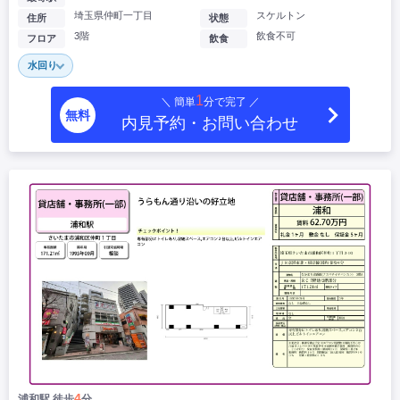
埼玉県仲町一丁目
スケルトン
住所
状態
3階
飲食不可
フロア
飲食
水回り
1
＼ 簡単
分で完了 ／
無料
内見予約・お問い合わせ
4
浦和駅 徒歩
分