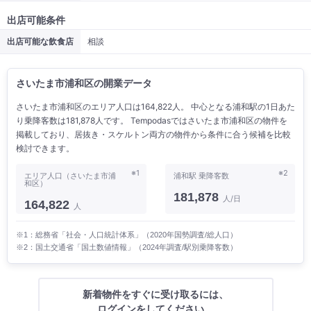
出店可能条件
出店可能な飲食店
相談
さいたま市浦和区の開業データ
さいたま市浦和区のエリア人口は164,822人。 中心となる浦和駅の1日あた
り乗降客数は181,878人です。 Tempodasではさいたま市浦和区の物件を
掲載しており、居抜き・スケルトン両方の物件から条件に合う候補を比較
検討できます。
※1
※2
エリア人口（さいたま市浦
浦和駅 乗降客数
和区）
181,878
人/日
164,822
人
※1：総務省「社会・人口統計体系」（2020年国勢調査/総人口）
※2：国土交通省「国土数値情報」（2024年調査/駅別乗降客数）
新着物件をすぐに受け取るには、
ログインをしてください。