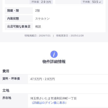
2.9
53.5
坪単価
平米数
万円
㎡
|
|
|
バー
カフェ・喫茶店・軽飲食
居酒屋・ダイニングバー・バル
|
|
ラーメン・中華料理
パン屋・ケーキ屋
階建・階
2階
|
|
お好み焼き・ステーキ・鉄板焼き
焼肉・韓国料理
内装状態
スケルトン
|
|
|
洋食・レストラン
テイクアウト・デリバリー
そば・うどん
|
|
|
和食・寿司・小料理屋
カレー・インド料理
焼き鳥
出店可能な飲食店
相談
|
|
|
タピオカ
すき焼き・しゃぶしゃぶ
パスタ・イタリア料理
|
|
ファーストフード・屋台
フレンチ・フランス料理
情報掲載日：2026/7/21 | 情報更新日：2025/11/28
|
|
アジア料理・エスニック
カラオケ・パブ・スナック
サービス・医療
|
|
美容室・理容室
美容サロン(エステ・ネイル・マツエク)
|
|
マッサージ店・整体院
フィットネスジム
物件詳細情報
|
|
|
病院・クリニック・歯科
スクール・塾
不動産
小売・物販
費用
|
|
|
アパレル・古着屋
コンビニ
花屋
賃料・坪単価
47.5万円・2.9万円
その他
|
|
|
オフィス・事務所
コインランドリー
ネットカフェ・漫画喫茶
立地
|
スタジオ・ホール
所在地
埼玉県さいたま市浦和区仲町一丁目
（詳細はログイン後に表示）
こだわり条件から探す