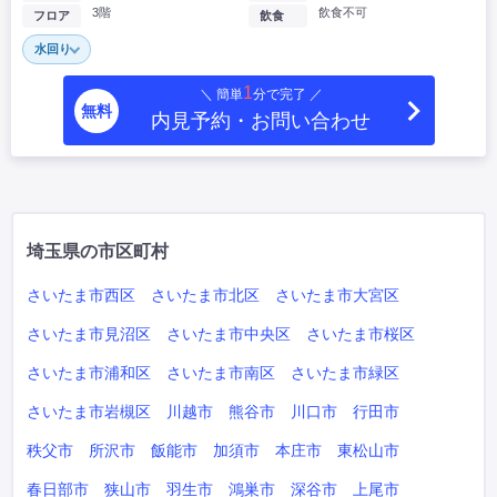
3階
飲食不可
フロア
飲食
水回り
1
＼ 簡単
分で完了 ／
無料
内見予約・お問い合わせ
埼玉県の市区町村
さいたま市西区
さいたま市北区
さいたま市大宮区
さいたま市見沼区
さいたま市中央区
さいたま市桜区
さいたま市浦和区
さいたま市南区
さいたま市緑区
さいたま市岩槻区
川越市
熊谷市
川口市
行田市
秩父市
所沢市
飯能市
加須市
本庄市
東松山市
春日部市
狭山市
羽生市
鴻巣市
深谷市
上尾市