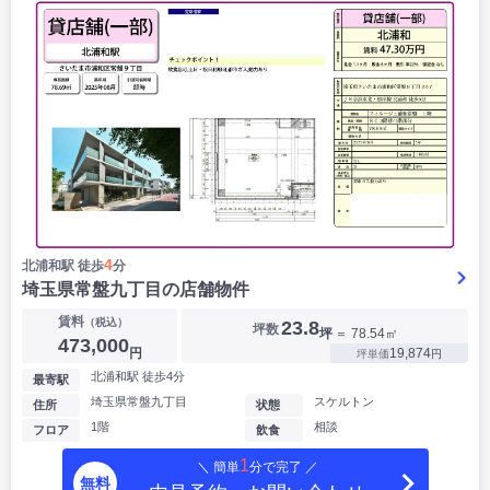
4
北浦和駅 徒歩
分
埼玉県常盤九丁目の店舗物件
賃料
（税込）
23.8
坪数
坪
＝ 78.54㎡
473,000
円
19,874
坪単価
円
北浦和駅 徒歩4分
最寄駅
埼玉県常盤九丁目
スケルトン
住所
状態
1階
相談
フロア
飲食
1
＼ 簡単
分で完了 ／
無料