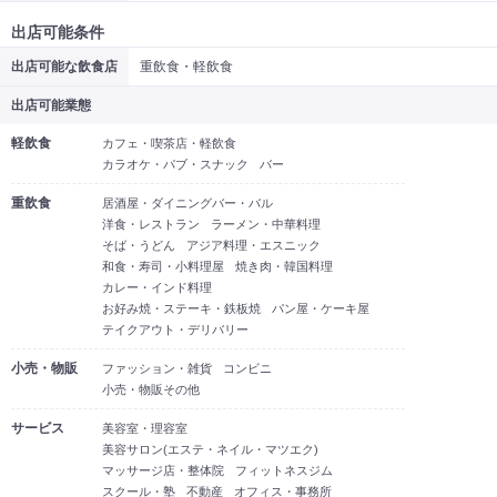
出店可能条件
出店可能な飲食店
重飲食・軽飲食
出店可能業態
軽飲食
カフェ・喫茶店・軽飲食
カラオケ・パブ・スナック
バー
重飲食
居酒屋・ダイニングバー・バル
洋食・レストラン
ラーメン・中華料理
そば・うどん
アジア料理・エスニック
和食・寿司・小料理屋
焼き肉・韓国料理
カレー・インド料理
お好み焼・ステーキ・鉄板焼
パン屋・ケーキ屋
テイクアウト・デリバリー
小売・物販
ファッション・雑貨
コンビニ
小売・物販その他
サービス
美容室・理容室
美容サロン(エステ・ネイル・マツエク)
マッサージ店・整体院
フィットネスジム
スクール・塾
不動産
オフィス・事務所