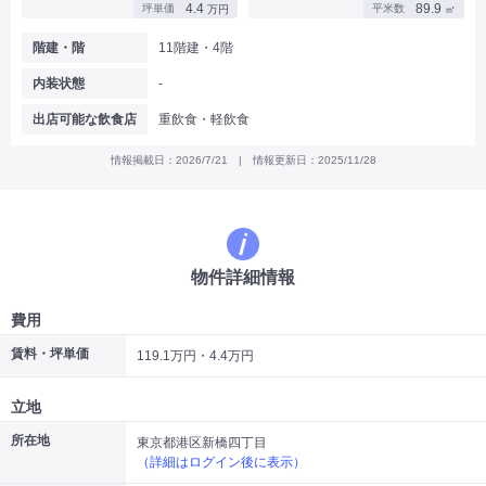
4.4
89.9
坪単価
平米数
万円
㎡
|
|
|
バー
カフェ・喫茶店・軽飲食
居酒屋・ダイニングバー・バル
|
|
ラーメン・中華料理
パン屋・ケーキ屋
階建・階
11階建・4階
|
|
お好み焼き・ステーキ・鉄板焼き
焼肉・韓国料理
内装状態
-
|
|
|
洋食・レストラン
テイクアウト・デリバリー
そば・うどん
|
|
|
和食・寿司・小料理屋
カレー・インド料理
焼き鳥
出店可能な飲食店
重飲食・軽飲食
|
|
|
タピオカ
すき焼き・しゃぶしゃぶ
パスタ・イタリア料理
|
|
ファーストフード・屋台
フレンチ・フランス料理
情報掲載日：2026/7/21 | 情報更新日：2025/11/28
|
|
アジア料理・エスニック
カラオケ・パブ・スナック
サービス・医療
|
|
美容室・理容室
美容サロン(エステ・ネイル・マツエク)
|
|
マッサージ店・整体院
フィットネスジム
物件詳細情報
|
|
|
病院・クリニック・歯科
スクール・塾
不動産
小売・物販
費用
|
|
|
アパレル・古着屋
コンビニ
花屋
賃料・坪単価
119.1万円・4.4万円
その他
|
|
|
オフィス・事務所
コインランドリー
ネットカフェ・漫画喫茶
立地
|
スタジオ・ホール
所在地
東京都港区新橋四丁目
（詳細はログイン後に表示）
こだわり条件から探す