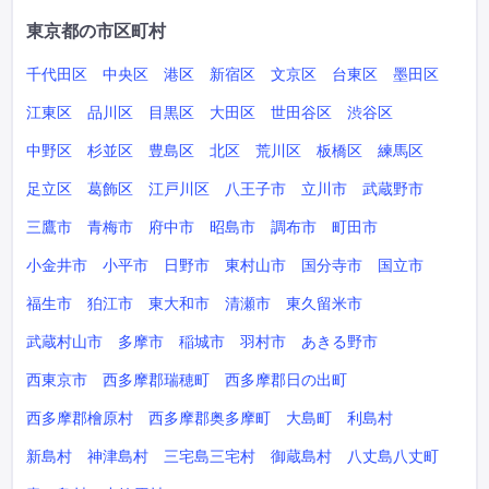
東京都の市区町村
千代田区
中央区
港区
新宿区
文京区
台東区
墨田区
江東区
品川区
目黒区
大田区
世田谷区
渋谷区
中野区
杉並区
豊島区
北区
荒川区
板橋区
練馬区
足立区
葛飾区
江戸川区
八王子市
立川市
武蔵野市
三鷹市
青梅市
府中市
昭島市
調布市
町田市
小金井市
小平市
日野市
東村山市
国分寺市
国立市
福生市
狛江市
東大和市
清瀬市
東久留米市
武蔵村山市
多摩市
稲城市
羽村市
あきる野市
西東京市
西多摩郡瑞穂町
西多摩郡日の出町
西多摩郡檜原村
西多摩郡奥多摩町
大島町
利島村
新島村
神津島村
三宅島三宅村
御蔵島村
八丈島八丈町