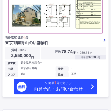
6
表参道駅 徒歩
分
東京都南青山の店舗物件
賃料
（税込）
78.74
坪数
坪
＝ 259.84㎡
2,550,000
円
32,385
坪単価
円
表参道駅 徒歩6分
最寄駅
東京都南青山
-
住所
状態
1階
不明
フロア
飲食
1
＼ 簡単
分で完了 ／
無料
内見予約・お問い合わせ