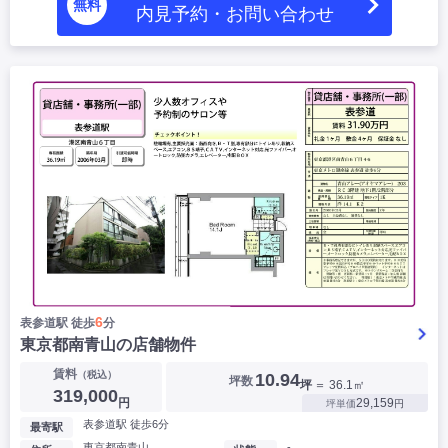
無料
内見予約・お問い合わせ
6
表参道駅 徒歩
分
東京都南青山の店舗物件
賃料
（税込）
10.94
坪数
坪
＝ 36.1㎡
319,000
円
29,159
坪単価
円
表参道駅 徒歩6分
最寄駅
東京都南青山
-