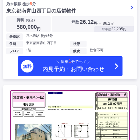
8
乃木坂駅 徒歩
分
東京都南青山四丁目の店舗物件
賃料
（税込）
26.12
坪数
坪
＝ 86.2㎡
580,000
円
22,205
坪単価
円
乃木坂駅 徒歩8分
最寄駅
東京都南青山四丁目
-
住所
状態
1階
飲食不可
フロア
飲食
1
＼ 簡単
分で完了 ／
無料
内見予約・お問い合わせ