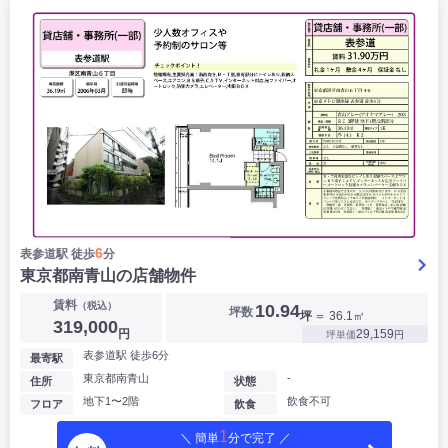
6
表参道駅 徒歩
分
東京都南青山の店舗物件
賃料
（税込）
10.94
坪数
坪
＝ 36.1㎡
319,000
円
29,159
坪単価
円
表参道駅 徒歩6分
最寄駅
東京都南青山
-
住所
状態
地下1〜2階
飲食不可
フロア
飲食
1
＼ 簡単
分で完了 ／