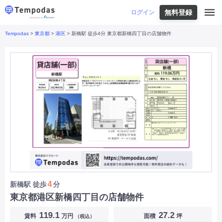
無料登録
はじめての方へ
ログイン
Tempodas
>
東京都
>
港区
> 新橋駅 徒歩4分 東京都新橋四丁目の店舗物件
Tempodasとは
都道府県や業種から探す
便利な機能
都道府県から探す
お役立ちコンテンツ
北海道
・
東北
北海道
|
青森県
|
岩手県
|
宮城県
|
秋田県
|
利用イメージ
山形県
|
福島県
|
関東
東京都
|
神奈川県
|
埼玉県
|
千葉県
|
栃木県
|
よくあるご質問
茨城県
|
群馬県
|
中部
山梨県
|
長野県
|
石川県
|
新潟県
|
富山県
|
お問い合わせ
福井県
|
愛知県
|
岐阜県
|
静岡県
|
近畿
大阪府
|
兵庫県
|
京都府
|
滋賀県
|
奈良県
|
和歌山県
|
三重県
|
中国
岡山県
|
広島県
|
鳥取県
|
島根県
|
山口県
|
四国
香川県
|
徳島県
|
愛媛県
|
高知県
|
九州
福岡県
|
佐賀県
|
長崎県
|
熊本県
|
大分県
|
4
新橋駅
徒歩
分
宮崎県
|
鹿児島県
|
沖縄県
|
東京都港区新橋四丁目の店舗物件
業種から探す
119.1
27.2
賃料
万円
面積
坪
（税込）
飲食店・飲食業