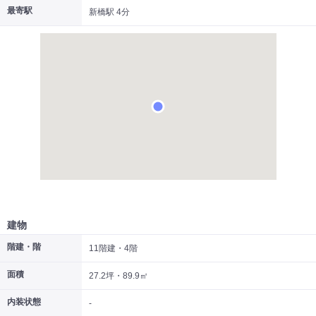
最寄駅
新橋駅 4分
|
|
|
居抜き
スケルトン
指定なし
建物
階建・階
11階建・4階
面積
27.2坪・89.9㎡
内装状態
-