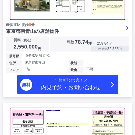
6
表参道駅 徒歩
分
東京都南青山の店舗物件
賃料
（税込）
78.74
坪数
坪
＝ 259.84㎡
2,550,000
円
32,385
坪単価
円
表参道駅 徒歩6分
最寄駅
東京都南青山
-
住所
状態
1階
不明
フロア
飲食
1
＼ 簡単
分で完了 ／
無料
内見予約・お問い合わせ