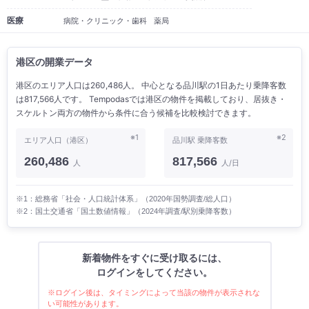
医療
病院・クリニック・歯科
薬局
港区の開業データ
港区のエリア人口は260,486人。 中心となる品川駅の1日あたり乗降客数
は817,566人です。 Tempodasでは港区の物件を掲載しており、居抜き・
スケルトン両方の物件から条件に合う候補を比較検討できます。
※1
※2
エリア人口（港区）
品川駅 乗降客数
260,486
817,566
人
人/日
※1：総務省「社会・人口統計体系」（2020年国勢調査/総人口）
※2：国土交通省「国土数値情報」（2024年調査/駅別乗降客数）
新着物件をすぐに受け取るには、
ログインをしてください。
※ログイン後は、タイミングによって当該の物件が表示されな
い可能性があります。