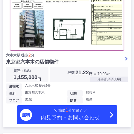
2
六本木駅 徒歩
分
東京都六本木の店舗物件
賃料
（税込）
21.22
坪数
坪
＝ 70.03㎡
1,155,000
円
54,430
坪単価
円
六本木駅 徒歩2分
最寄駅
東京都六本木
居抜き
住所
状態
B1階
相談
フロア
飲食
1
＼ 簡単
分で完了 ／
無料
内見予約・お問い合わせ