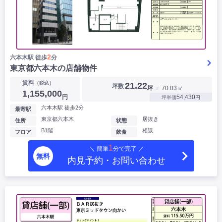
2
六本木駅 徒歩
分
東京都六本木の店舗物件
賃料
（税込）
21.22
坪数
坪
＝ 70.03㎡
1,155,000
円
54,430
坪単価
円
六本木駅 徒歩2分
最寄駅
東京都六本木
居抜き
住所
状態
B1階
相談
フロア
飲食
1
＼ 簡単
分で完了 ／
無料
内見予約・お問い合わせ