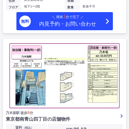
住所
状態
地下1〜2階
飲食不可
フロア
飲食
1
＼ 簡単
分で完了 ／
無料
内見予約・お問い合わせ
8
乃木坂駅 徒歩
分
東京都南青山四丁目の店舗物件
賃料
（税込）