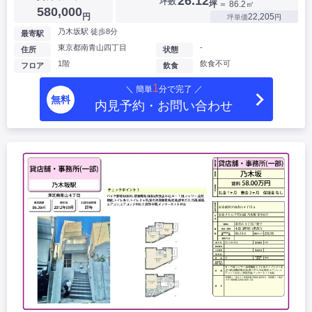
26.12
坪数
坪
＝ 86.2㎡
580,000
円
22,205
坪単価
円
乃木坂駅 徒歩8分
最寄駅
東京都南青山四丁目
-
住所
状態
1階
飲食不可
フロア
飲食
1
＼ 簡単
分で完了 ／
無料
内見予約・お問い合わせ