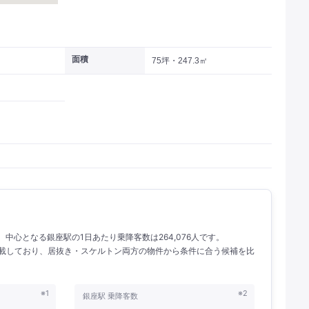
面積
75坪・247.3㎡
人。 中心となる銀座駅の1日あたり乗降客数は264,076人です。
を掲載しており、居抜き・スケルトン両方の物件から条件に合う候補を比
※1
※2
銀座駅 乗降客数