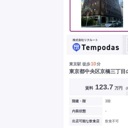
10
東京駅
徒歩
分
東京都中央区京橋三丁目
123.7
賃料
万円
（
階建・階
3階
内装状態
-
出店可能な飲食店
飲食不可