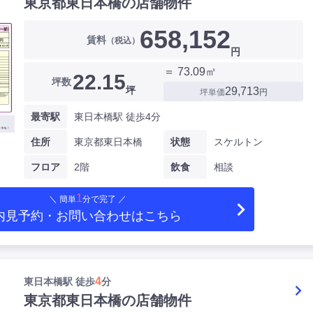
東京都東日本橋の店舗物件
658,152
賃料
（税込）
円
＝ 73.09㎡
22.15
坪数
坪
29,713
坪単価
円
最寄駅
東日本橋駅 徒歩4分
住所
東京都東日本橋
状態
スケルトン
フロア
2階
飲食
相談
1
＼ 簡単
分で完了 ／
内見予約・お問い合わせ
はこちら
4
東日本橋駅 徒歩
分
東京都東日本橋の店舗物件