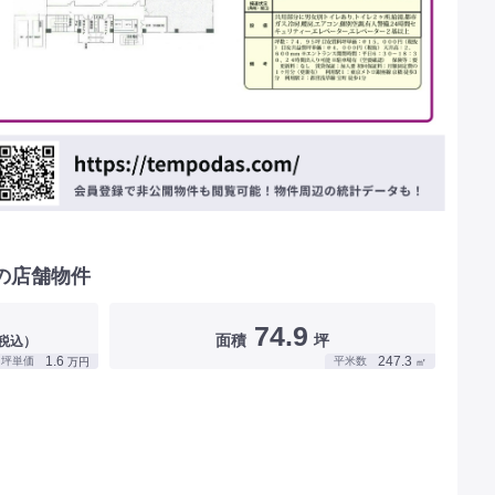
の店舗物件
74.9
面積
坪
税込）
1.6
247.3
坪単価
平米数
万円
㎡