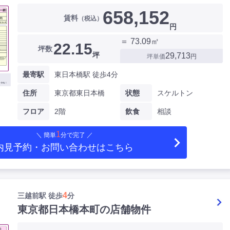
658,152
賃料
（税込）
円
＝ 73.09㎡
22.15
坪数
坪
29,713
坪単価
円
最寄駅
東日本橋駅 徒歩4分
住所
東京都東日本橋
状態
スケルトン
フロア
2階
飲食
相談
1
＼ 簡単
分で完了 ／
内見予約・お問い合わせ
はこちら
4
三越前駅 徒歩
分
東京都日本橋本町の店舗物件