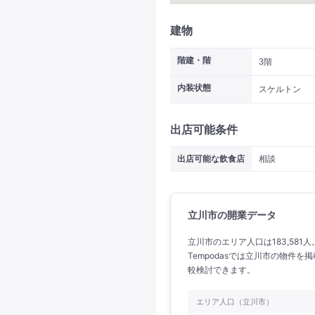
建物
階建・階
3階
内装状態
スケルトン
出店可能条件
出店可能な飲食店
相談
立川市の開業データ
立川市のエリア人口は183,581
Tempodasでは立川市の物件
較検討できます。
エリア人口（立川市）