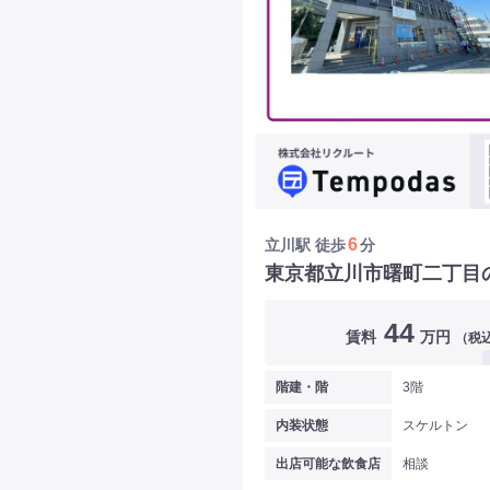
6
立川駅
徒歩
分
東京都立川市曙町二丁目
44
賃料
万円
（税
階建・階
3階
内装状態
スケルトン
出店可能な飲食店
相談