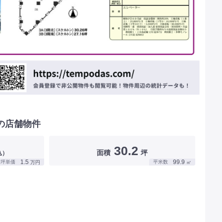
の店舗物件
30.2
面積
坪
込）
1.5
99.9
坪単価
平米数
万円
㎡