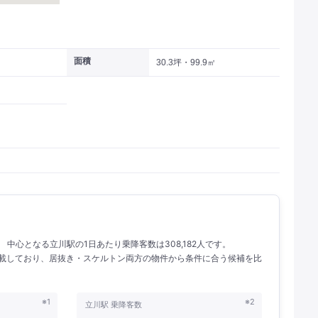
面積
30.3坪・99.9㎡
人。 中心となる立川駅の1日あたり乗降客数は308,182人です。
を掲載しており、居抜き・スケルトン両方の物件から条件に合う候補を比
※1
※2
立川駅 乗降客数