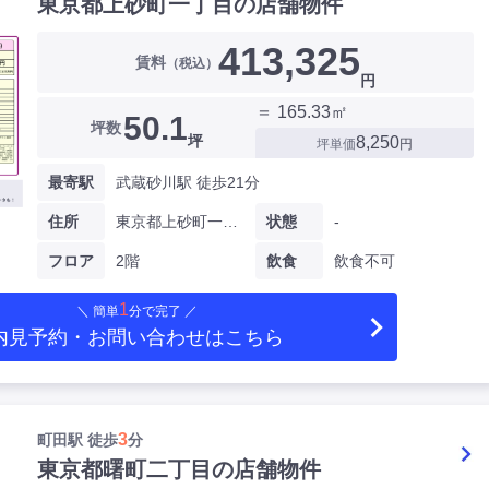
東京都上砂町一丁目の店舗物件
413,325
賃料
（税込）
円
＝ 165.33㎡
50.1
坪数
坪
8,250
坪単価
円
最寄駅
武蔵砂川駅 徒歩21分
住所
東京都上砂町一丁目
状態
-
フロア
2階
飲食
飲食不可
1
＼ 簡単
分で完了 ／
内見予約・お問い合わせ
はこちら
3
町田駅 徒歩
分
東京都曙町二丁目の店舗物件