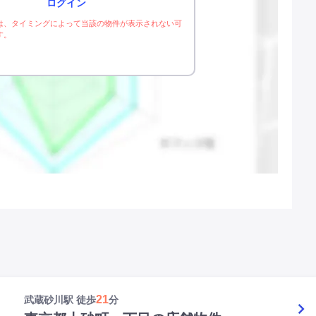
ログイン
は、タイミングによって当該の物件が表示されない可
す。
21
武蔵砂川駅 徒歩
分