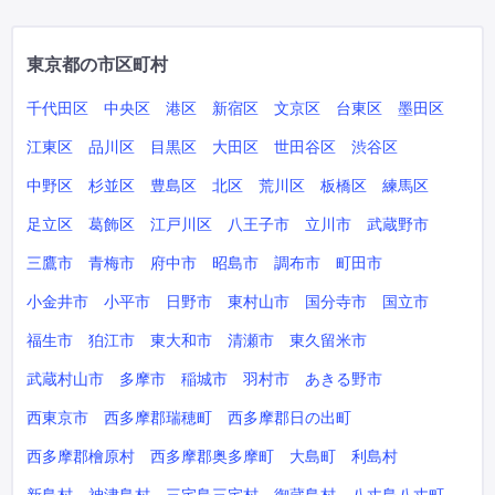
東京都の市区町村
千代田区
中央区
港区
新宿区
文京区
台東区
墨田区
江東区
品川区
目黒区
大田区
世田谷区
渋谷区
中野区
杉並区
豊島区
北区
荒川区
板橋区
練馬区
足立区
葛飾区
江戸川区
八王子市
立川市
武蔵野市
三鷹市
青梅市
府中市
昭島市
調布市
町田市
小金井市
小平市
日野市
東村山市
国分寺市
国立市
福生市
狛江市
東大和市
清瀬市
東久留米市
武蔵村山市
多摩市
稲城市
羽村市
あきる野市
西東京市
西多摩郡瑞穂町
西多摩郡日の出町
西多摩郡檜原村
西多摩郡奥多摩町
大島町
利島村