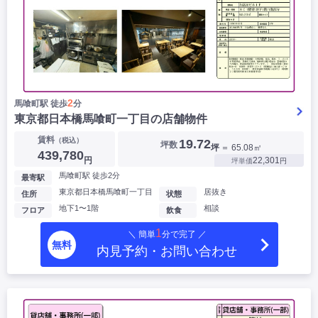
2
馬喰町駅 徒歩
分
東京都日本橋馬喰町一丁目の店舗物件
賃料
（税込）
19.72
坪数
坪
＝ 65.08㎡
439,780
円
22,301
坪単価
円
馬喰町駅 徒歩2分
最寄駅
東京都日本橋馬喰町一丁目
居抜き
住所
状態
地下1〜1階
相談
フロア
飲食
1
＼ 簡単
分で完了 ／
無料
内見予約・お問い合わせ