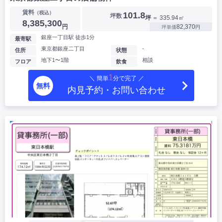
賃料
（税込）
101.8
坪数
坪
＝ 335.94㎡
8,385,300
円
82,370
坪単価
円
銀座一丁目駅 徒歩1分
最寄駅
東京都銀座二丁目
-
住所
状態
地下1〜1階
相談
フロア
飲食
1
＼ 簡単
分で完了 ／
無料
内見予約・お問い合わせ