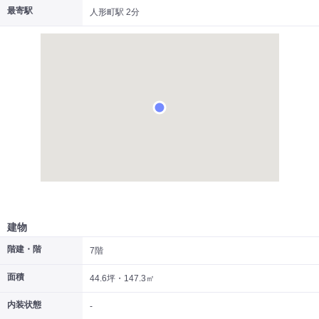
最寄駅
人形町駅 2分
|
|
|
居抜き
スケルトン
指定なし
建物
階建・階
7階
面積
44.6坪・147.3㎡
内装状態
-