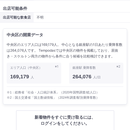
出店可能条件
出店可能な飲食店
不明
中央区の開業データ
中央区のエリア人口は169,179人。 中心となる銀座駅の1日あたり乗降客数
は264,076人です。 Tempodasでは中央区の物件を掲載しており、居抜
き・スケルトン両方の物件から条件に合う候補を比較検討できます。
※1
※2
エリア人口（中央区）
銀座駅 乗降客数
169,179
264,076
人
人/日
※1：総務省「社会・人口統計体系」（2020年国勢調査/総人口）
※2：国土交通省「国土数値情報」（2024年調査/駅別乗降客数）
新着物件をすぐに受け取るには、
ログインをしてください。