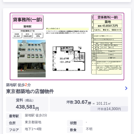
2
築地駅 徒歩
分
東京都築地の店舗物件
賃料
（税込）
30.67
坪数
坪
＝ 101.21㎡
438,581
円
14,300
坪単価
円
築地駅 徒歩2分
最寄駅
東京都築地
-
住所
状態
地下1〜4階
不明
フロア
飲食