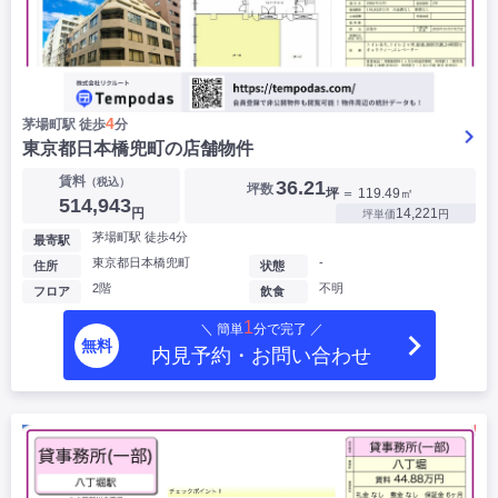
4
茅場町駅 徒歩
分
東京都日本橋兜町の店舗物件
賃料
（税込）
36.21
坪数
坪
＝ 119.49㎡
514,943
円
14,221
坪単価
円
茅場町駅 徒歩4分
最寄駅
東京都日本橋兜町
-
住所
状態
2階
不明
フロア
飲食
1
＼ 簡単
分で完了 ／
無料
内見予約・お問い合わせ