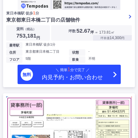
1
東日本橋駅 徒歩
分
東京都東日本橋二丁目の店舗物件
賃料
（税込）
52.67
坪数
坪
＝ 173.81㎡
753,181
円
14,300
坪単価
円
東日本橋駅 徒歩1分
最寄駅
東京都東日本橋二丁目
-
住所
状態
5階
不明
フロア
飲食
1
＼ 簡単
分で完了 ／
無料
内見予約・お問い合わせ