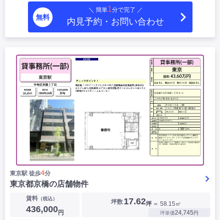
1
＼ 簡単
分で完了 ／
無料
内見予約・お問い合わせ
4
東京駅 徒歩
分
東京都京橋の店舗物件
賃料
（税込）
17.62
坪数
坪
＝ 58.15㎡
436,000
円
24,745
坪単価
円