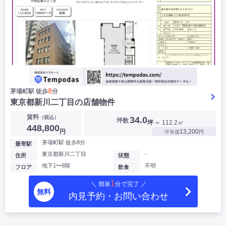
8
茅場町駅 徒歩
分
東京都新川二丁目の店舗物件
賃料
（税込）
34.0
坪数
坪
＝ 112.2㎡
448,800
円
13,200
坪単価
円
茅場町駅 徒歩8分
最寄駅
東京都新川二丁目
-
住所
状態
地下1〜6階
不明
フロア
飲食
1
＼ 簡単
分で完了 ／
無料
内見予約・お問い合わせ