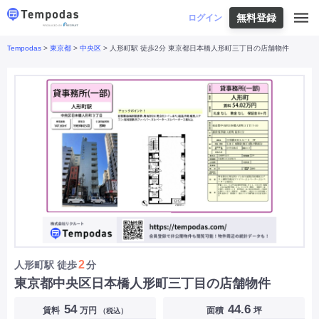
無料登録
はじめての方へ
ログイン
Tempodas
>
東京都
>
中央区
> 人形町駅 徒歩2分 東京都日本橋人形町三丁目の店舗物件
Tempodasとは
都道府県や業種から探す
便利な機能
都道府県から探す
お役立ちコンテンツ
北海道
・
東北
北海道
|
青森県
|
岩手県
|
宮城県
|
秋田県
|
利用イメージ
山形県
|
福島県
|
関東
東京都
|
神奈川県
|
埼玉県
|
千葉県
|
栃木県
|
よくあるご質問
茨城県
|
群馬県
|
中部
山梨県
|
長野県
|
石川県
|
新潟県
|
富山県
|
お問い合わせ
福井県
|
愛知県
|
岐阜県
|
静岡県
|
近畿
大阪府
|
兵庫県
|
京都府
|
滋賀県
|
奈良県
|
和歌山県
|
三重県
|
中国
岡山県
|
広島県
|
鳥取県
|
島根県
|
山口県
|
四国
香川県
|
徳島県
|
愛媛県
|
高知県
|
九州
福岡県
|
佐賀県
|
長崎県
|
熊本県
|
大分県
|
2
人形町駅
徒歩
分
宮崎県
|
鹿児島県
|
沖縄県
|
東京都中央区日本橋人形町三丁目の店舗物件
業種から探す
54
44.6
賃料
万円
面積
坪
（税込）
飲食店・飲食業