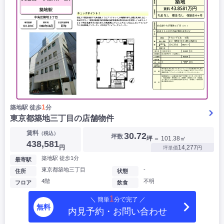
1
築地駅 徒歩
分
東京都築地三丁目の店舗物件
賃料
（税込）
30.72
坪数
坪
＝ 101.38㎡
438,581
円
14,277
坪単価
円
築地駅 徒歩1分
最寄駅
東京都築地三丁目
-
住所
状態
4階
不明
フロア
飲食
1
＼ 簡単
分で完了 ／
無料
内見予約・お問い合わせ