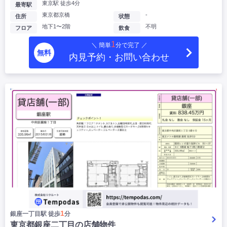
東京駅 徒歩4分
最寄駅
東京都京橋
-
住所
状態
地下1〜2階
不明
フロア
飲食
1
＼ 簡単
分で完了 ／
無料
内見予約・お問い合わせ
1
銀座一丁目駅 徒歩
分
東京都銀座二丁目の店舗物件