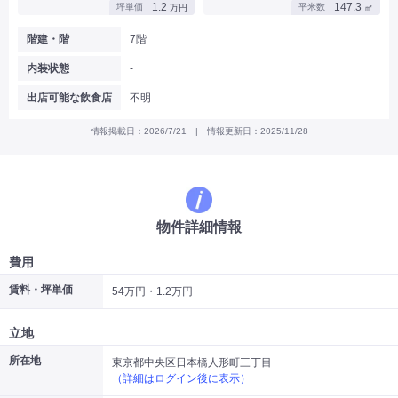
1.2
147.3
坪単価
平米数
万円
㎡
|
|
|
バー
カフェ・喫茶店・軽飲食
居酒屋・ダイニングバー・バル
|
|
ラーメン・中華料理
パン屋・ケーキ屋
階建・階
7階
|
|
お好み焼き・ステーキ・鉄板焼き
焼肉・韓国料理
内装状態
-
|
|
|
洋食・レストラン
テイクアウト・デリバリー
そば・うどん
|
|
|
和食・寿司・小料理屋
カレー・インド料理
焼き鳥
出店可能な飲食店
不明
|
|
|
タピオカ
すき焼き・しゃぶしゃぶ
パスタ・イタリア料理
|
|
ファーストフード・屋台
フレンチ・フランス料理
情報掲載日：2026/7/21 | 情報更新日：2025/11/28
|
|
アジア料理・エスニック
カラオケ・パブ・スナック
サービス・医療
|
|
美容室・理容室
美容サロン(エステ・ネイル・マツエク)
|
|
マッサージ店・整体院
フィットネスジム
物件詳細情報
|
|
|
病院・クリニック・歯科
スクール・塾
不動産
小売・物販
費用
|
|
|
アパレル・古着屋
コンビニ
花屋
賃料・坪単価
54万円・1.2万円
その他
|
|
|
オフィス・事務所
コインランドリー
ネットカフェ・漫画喫茶
立地
|
スタジオ・ホール
所在地
東京都中央区日本橋人形町三丁目
（詳細はログイン後に表示）
こだわり条件から探す