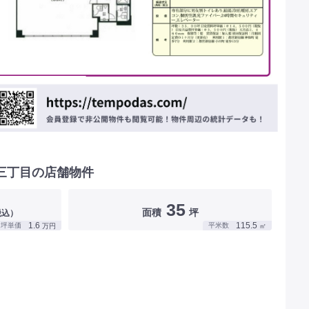
三丁目の店舗物件
35
面積
坪
税込）
1.6
115.5
坪単価
平米数
万円
㎡