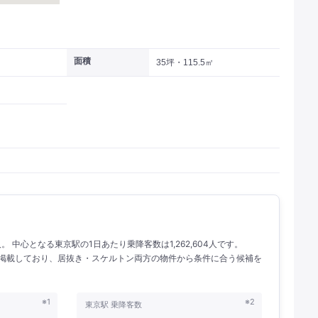
面積
35坪・115.5㎡
人。 中心となる東京駅の1日あたり乗降客数は1,262,604人です。
件を掲載しており、居抜き・スケルトン両方の物件から条件に合う候補を
※1
※2
東京駅 乗降客数