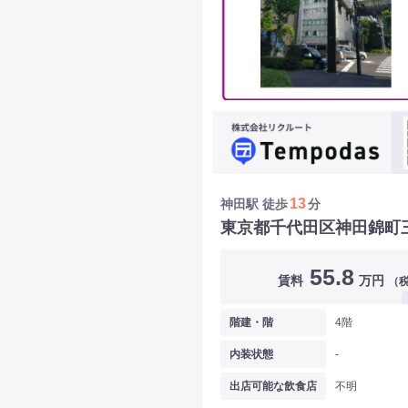
13
神田駅
徒歩
分
東京都千代田区神田錦町
55.8
賃料
万円
（
階建・階
4階
内装状態
-
出店可能な飲食店
不明