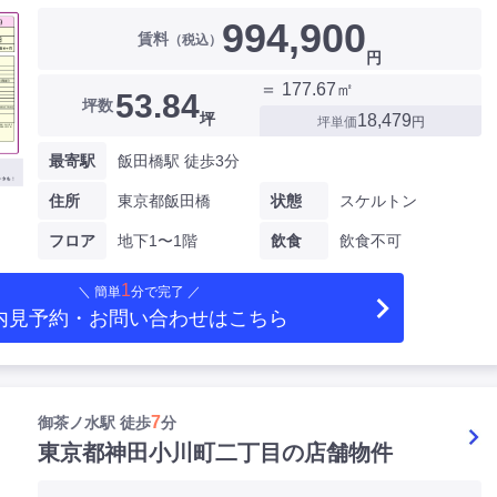
994,900
賃料
（税込）
円
＝ 177.67㎡
53.84
坪数
坪
18,479
坪単価
円
最寄駅
飯田橋駅 徒歩3分
住所
東京都飯田橋
状態
スケルトン
フロア
地下1〜1階
飲食
飲食不可
1
＼ 簡単
分で完了 ／
内見予約・お問い合わせ
はこちら
7
御茶ノ水駅 徒歩
分
東京都神田小川町二丁目の店舗物件