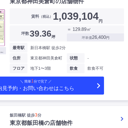
東京都神田美倉町の店舗物件
1,039,104
賃料
（税込）
円
＝ 129.89㎡
39.36
坪数
坪
26,400
坪単価
円
最寄駅
新日本橋駅 徒歩2分
住所
東京都神田美倉町
状態
-
フロア
地下1〜3階
飲食
飲食不可
1
＼ 簡単
分で完了 ／
内見予約・お問い合わせ
はこちら
3
飯田橋駅 徒歩
分
東京都飯田橋の店舗物件