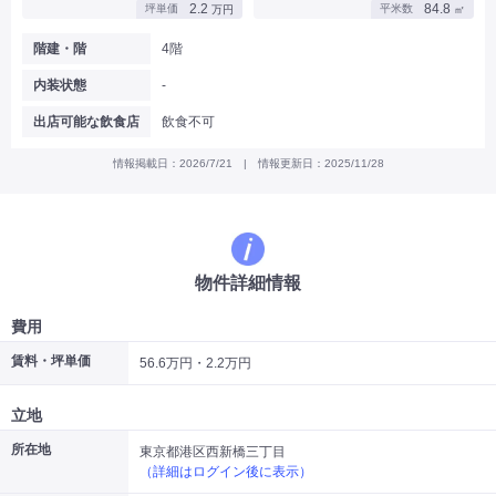
2.2
84.8
坪単価
平米数
万円
㎡
|
|
|
バー
カフェ・喫茶店・軽飲食
居酒屋・ダイニングバー・バル
|
|
ラーメン・中華料理
パン屋・ケーキ屋
階建・階
4階
|
|
お好み焼き・ステーキ・鉄板焼き
焼肉・韓国料理
内装状態
-
|
|
|
洋食・レストラン
テイクアウト・デリバリー
そば・うどん
|
|
|
和食・寿司・小料理屋
カレー・インド料理
焼き鳥
出店可能な飲食店
飲食不可
|
|
|
タピオカ
すき焼き・しゃぶしゃぶ
パスタ・イタリア料理
|
|
ファーストフード・屋台
フレンチ・フランス料理
情報掲載日：2026/7/21 | 情報更新日：2025/11/28
|
|
アジア料理・エスニック
カラオケ・パブ・スナック
サービス・医療
|
|
美容室・理容室
美容サロン(エステ・ネイル・マツエク)
|
|
マッサージ店・整体院
フィットネスジム
物件詳細情報
|
|
|
病院・クリニック・歯科
スクール・塾
不動産
小売・物販
費用
|
|
|
アパレル・古着屋
コンビニ
花屋
賃料・坪単価
56.6万円・2.2万円
その他
|
|
|
オフィス・事務所
コインランドリー
ネットカフェ・漫画喫茶
立地
|
スタジオ・ホール
所在地
東京都港区西新橋三丁目
（詳細はログイン後に表示）
こだわり条件から探す