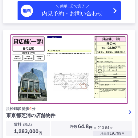
1
＼ 簡単
分で完了 ／
無料
内見予約・お問い合わせ
4
浜松町駅 徒歩
分
東京都芝浦の店舗物件
賃料
（税込）
64.8
坪数
坪
＝ 213.84㎡
1,283,000
円
19,799
坪単価
円