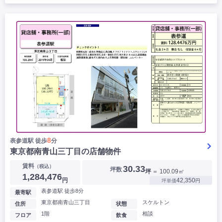
8
表参道駅 徒歩
分
東京都南青山三丁目の店舗物件
賃料
（税込）
30.33
坪数
坪
＝ 100.09㎡
1,284,476
円
42,350
坪単価
円
表参道駅 徒歩8分
最寄駅
東京都南青山三丁目
スケルトン
住所
状態
1階
相談
フロア
飲食