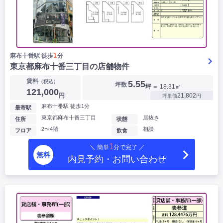
1
麻布十番駅 徒歩
分
東京都麻布十番三丁目の店舗物件
賃料
（税込）
5.55
坪数
坪
＝ 18.31㎡
121,000
円
21,802
坪単価
円
麻布十番駅 徒歩1分
最寄駅
東京都麻布十番三丁目
居抜き
住所
状態
2〜4階
相談
フロア
飲食
1
＼ 簡単
分で完了 ／
無料
内見予約・お問い合わせ