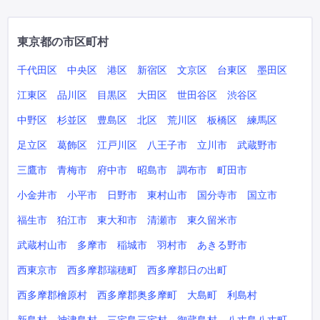
東京都の市区町村
千代田区
中央区
港区
新宿区
文京区
台東区
墨田区
江東区
品川区
目黒区
大田区
世田谷区
渋谷区
中野区
杉並区
豊島区
北区
荒川区
板橋区
練馬区
足立区
葛飾区
江戸川区
八王子市
立川市
武蔵野市
三鷹市
青梅市
府中市
昭島市
調布市
町田市
小金井市
小平市
日野市
東村山市
国分寺市
国立市
福生市
狛江市
東大和市
清瀬市
東久留米市
武蔵村山市
多摩市
稲城市
羽村市
あきる野市
西東京市
西多摩郡瑞穂町
西多摩郡日の出町
西多摩郡檜原村
西多摩郡奥多摩町
大島町
利島村