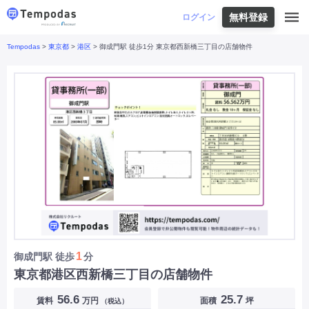
無料登録
はじめての方へ
ログイン
Tempodas
>
東京都
>
港区
> 御成門駅 徒歩1分 東京都西新橋三丁目の店舗物件
Tempodasとは
都道府県や業種から探す
便利な機能
都道府県から探す
お役立ちコンテンツ
北海道
・
東北
北海道
|
青森県
|
岩手県
|
宮城県
|
秋田県
|
利用イメージ
山形県
|
福島県
|
関東
東京都
|
神奈川県
|
埼玉県
|
千葉県
|
栃木県
|
よくあるご質問
茨城県
|
群馬県
|
中部
山梨県
|
長野県
|
石川県
|
新潟県
|
富山県
|
お問い合わせ
福井県
|
愛知県
|
岐阜県
|
静岡県
|
近畿
大阪府
|
兵庫県
|
京都府
|
滋賀県
|
奈良県
|
和歌山県
|
三重県
|
中国
岡山県
|
広島県
|
鳥取県
|
島根県
|
山口県
|
四国
香川県
|
徳島県
|
愛媛県
|
高知県
|
九州
福岡県
|
佐賀県
|
長崎県
|
熊本県
|
大分県
|
1
御成門駅
徒歩
分
宮崎県
|
鹿児島県
|
沖縄県
|
東京都港区西新橋三丁目の店舗物件
業種から探す
56.6
25.7
賃料
万円
面積
坪
（税込）
飲食店・飲食業