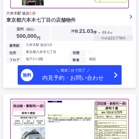
1
六本木駅 徒歩
分
東京都六本木七丁目の店舗物件
賃料
（税込）
21.03
坪数
坪
＝ 69.4㎡
500,000
円
23,776
坪単価
円
六本木駅 徒歩1分
最寄駅
東京都六本木七丁目
-
住所
状態
地下2〜2階
相談
フロア
飲食
1
＼ 簡単
分で完了 ／
無料
内見予約・お問い合わせ