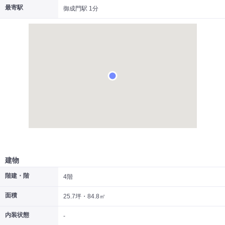
最寄駅
御成門駅 1分
|
|
|
居抜き
スケルトン
指定なし
建物
階建・階
4階
面積
25.7坪・84.8㎡
内装状態
-