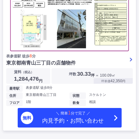
8
表参道駅 徒歩
分
東京都南青山三丁目の店舗物件
賃料
（税込）
30.33
坪数
坪
＝ 100.09㎡
1,284,476
円
42,350
坪単価
円
表参道駅 徒歩8分
最寄駅
東京都南青山三丁目
スケルトン
住所
状態
1階
相談
フロア
飲食
1
＼ 簡単
分で完了 ／
無料
内見予約・お問い合わせ