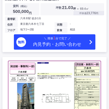
賃料
（税込）
21.03
坪数
坪
＝ 69.4㎡
500,000
円
23,776
坪単価
円
六本木駅 徒歩1分
最寄駅
東京都六本木七丁目
-
住所
状態
地下2〜2階
相談
フロア
飲食
1
＼ 簡単
分で完了 ／
無料
内見予約・お問い合わせ