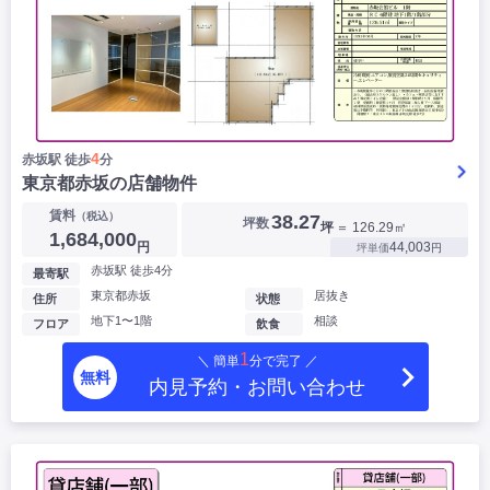
4
赤坂駅 徒歩
分
東京都赤坂の店舗物件
賃料
（税込）
38.27
坪数
坪
＝ 126.29㎡
1,684,000
円
44,003
坪単価
円
赤坂駅 徒歩4分
最寄駅
東京都赤坂
居抜き
住所
状態
地下1〜1階
相談
フロア
飲食
1
＼ 簡単
分で完了 ／
無料
内見予約・お問い合わせ