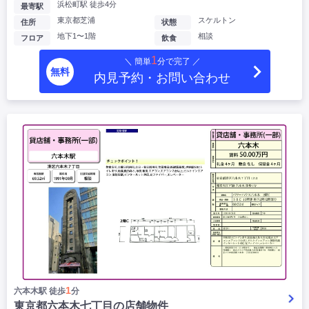
浜松町駅 徒歩4分
最寄駅
東京都芝浦
スケルトン
住所
状態
地下1〜1階
相談
フロア
飲食
1
＼ 簡単
分で完了 ／
無料
内見予約・お問い合わせ
1
六本木駅 徒歩
分
東京都六本木七丁目の店舗物件