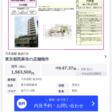
6
乃木坂駅 徒歩
分
東京都西麻布の店舗物件
賃料
（税込）
47.37
坪数
坪
＝ 156.32㎡
1,563,500
円
33,006
坪単価
円
乃木坂駅 徒歩6分
最寄駅
東京都西麻布
居抜き
住所
状態
地下1〜2階
相談
フロア
飲食
1
＼ 簡単
分で完了 ／
無料
内見予約・お問い合わせ