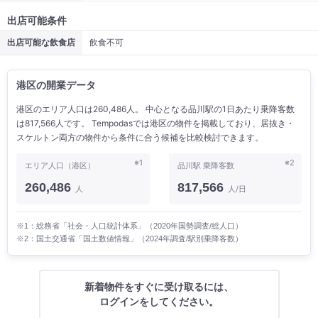
出店可能条件
出店可能な飲食店
飲食不可
港区の開業データ
港区のエリア人口は260,486人。 中心となる品川駅の1日あたり乗降客数
は817,566人です。 Tempodasでは港区の物件を掲載しており、居抜き・
スケルトン両方の物件から条件に合う候補を比較検討できます。
※1
※2
エリア人口（港区）
品川駅 乗降客数
260,486
817,566
人
人/日
※1：総務省「社会・人口統計体系」（2020年国勢調査/総人口）
※2：国土交通省「国土数値情報」（2024年調査/駅別乗降客数）
新着物件をすぐに受け取るには、
ログインをしてください。