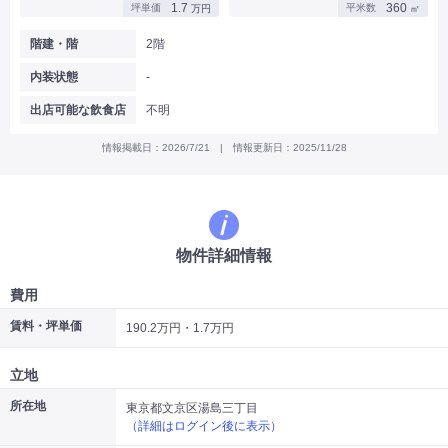
1.7
360
坪単価
平米数
万円
㎡
|
|
|
バー
カフェ・喫茶店・軽飲食
居酒屋・ダイニングバー・バル
|
|
ラーメン・中華料理
パン屋・ケーキ屋
階建・階
2階
|
|
お好み焼き・ステーキ・鉄板焼き
焼肉・韓国料理
内装状態
-
|
|
|
洋食・レストラン
テイクアウト・デリバリー
そば・うどん
|
|
|
和食・寿司・小料理屋
カレー・インド料理
焼き鳥
出店可能な飲食店
不明
|
|
|
タピオカ
すき焼き・しゃぶしゃぶ
パスタ・イタリア料理
|
|
ファーストフード・屋台
フレンチ・フランス料理
情報掲載日：2026/7/21 | 情報更新日：2025/11/28
|
|
アジア料理・エスニック
カラオケ・パブ・スナック
サービス・医療
|
|
美容室・理容室
美容サロン(エステ・ネイル・マツエク)
|
|
マッサージ店・整体院
フィットネスジム
物件詳細情報
|
|
|
病院・クリニック・歯科
スクール・塾
不動産
小売・物販
費用
|
|
|
アパレル・古着屋
コンビニ
花屋
賃料・坪単価
190.2万円・1.7万円
その他
|
|
|
オフィス・事務所
コインランドリー
ネットカフェ・漫画喫茶
立地
|
スタジオ・ホール
所在地
東京都文京区湯島三丁目
（詳細はログイン後に表示）
こだわり条件から探す