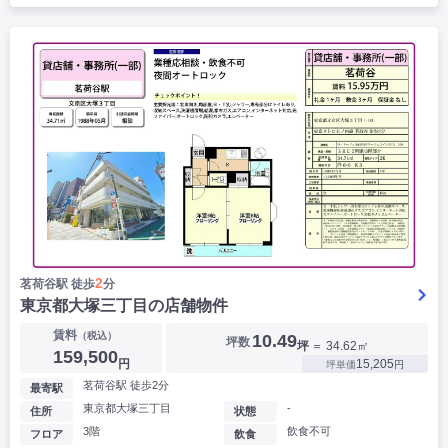
2
茗荷谷駅 徒歩
分
東京都大塚三丁目の店舗物件
賃料
（税込）
10.49
坪数
坪
＝ 34.62㎡
159,500
円
15,205
坪単価
円
茗荷谷駅 徒歩2分
最寄駅
東京都大塚三丁目
-
住所
状態
3階
飲食不可
フロア
飲食