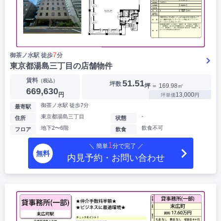
7
御茶ノ水駅 徒歩
分
東京都湯島三丁目の店舗物件
賃料
（税込）
51.51
坪数
坪
＝ 169.98㎡
669,630
円
13,000
坪単価
円
御茶ノ水駅 徒歩7分
最寄駅
東京都湯島三丁目
-
住所
状態
地下2〜6階
飲食不可
フロア
飲食
1
＼ 簡単
分で完了 ／
無料
内見予約・お問い合わせ