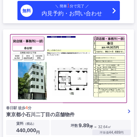
1
＼ 簡単
分で完了 ／
無料
内見予約・お問い合わせ
4
春日駅 徒歩
分
東京都小石川二丁目の店舗物件
賃料
（税込）
9.89
坪数
坪
＝ 32.64㎡
440,000
円
44,489
坪単価
円