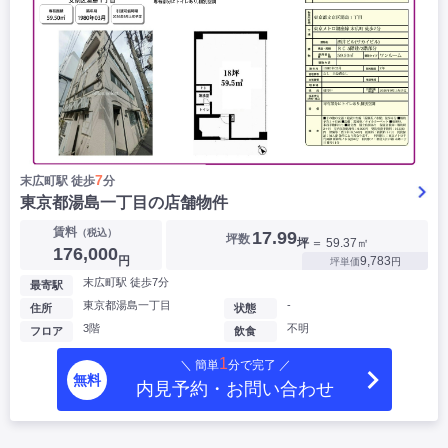
7
末広町駅 徒歩
分
東京都湯島一丁目の店舗物件
賃料
（税込）
17.99
坪数
坪
＝ 59.37㎡
176,000
円
9,783
坪単価
円
末広町駅 徒歩7分
最寄駅
東京都湯島一丁目
-
住所
状態
3階
不明
フロア
飲食
1
＼ 簡単
分で完了 ／
無料
内見予約・お問い合わせ