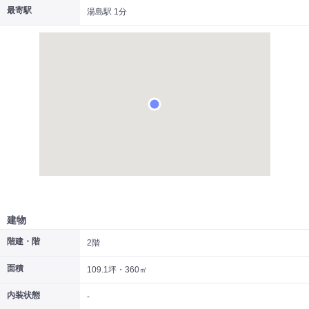
最寄駅
湯島駅 1分
|
|
|
居抜き
スケルトン
指定なし
建物
階建・階
2階
面積
109.1坪・360㎡
内装状態
-