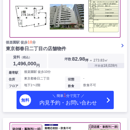
10
後楽園駅 徒歩
分
東京都春日二丁目の店舗物件
賃料
（税込）
82.98
坪数
坪
＝ 273.83㎡
1,496,000
円
18,028
坪単価
円
後楽園駅 徒歩10分
最寄駅
東京都春日二丁目
-
住所
状態
地下1〜2階
飲食不可
フロア
飲食
1
＼ 簡単
分で完了 ／
無料
内見予約・お問い合わせ