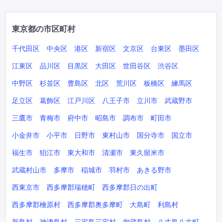
東京都の市区町村
千代田区
中央区
港区
新宿区
文京区
台東区
墨田区
江東区
品川区
目黒区
大田区
世田谷区
渋谷区
中野区
杉並区
豊島区
北区
荒川区
板橋区
練馬区
足立区
葛飾区
江戸川区
八王子市
立川市
武蔵野市
三鷹市
青梅市
府中市
昭島市
調布市
町田市
小金井市
小平市
日野市
東村山市
国分寺市
国立市
福生市
狛江市
東大和市
清瀬市
東久留米市
武蔵村山市
多摩市
稲城市
羽村市
あきる野市
西東京市
西多摩郡瑞穂町
西多摩郡日の出町
西多摩郡檜原村
西多摩郡奥多摩町
大島町
利島村