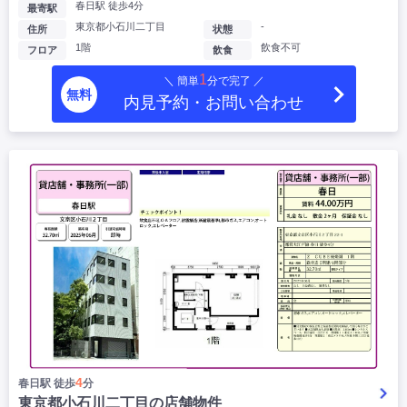
春日駅 徒歩4分
最寄駅
東京都小石川二丁目
-
住所
状態
1階
飲食不可
フロア
飲食
1
＼ 簡単
分で完了 ／
無料
内見予約・お問い合わせ
4
春日駅 徒歩
分
東京都小石川二丁目の店舗物件