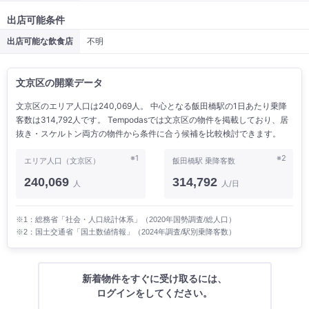
出店可能条件
出店可能な飲食店
不明
文京区の開業データ
文京区のエリア人口は240,069人。 中心となる飯田橋駅の1日あたり乗降
客数は314,792人です。 Tempodasでは文京区の物件を掲載しており、居
抜き・スケルトン両方の物件から条件に合う候補を比較検討できます。
※1
※2
エリア人口（文京区）
飯田橋駅 乗降客数
240,069
314,792
人
人/日
※1：総務省「社会・人口統計体系」（2020年国勢調査/総人口）
※2：国土交通省「国土数値情報」（2024年調査/駅別乗降客数）
新着物件をすぐに受け取るには、
ログインをしてください。