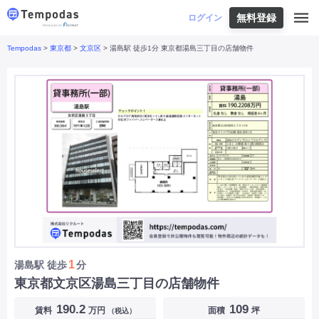
無料登録
はじめての方へ
ログイン
Tempodas
>
東京都
>
文京区
> 湯島駅 徒歩1分 東京都湯島三丁目の店舗物件
Tempodasとは
都道府県や業種から探す
便利な機能
都道府県から探す
お役立ちコンテンツ
北海道
・
東北
北海道
|
青森県
|
岩手県
|
宮城県
|
秋田県
|
利用イメージ
山形県
|
福島県
|
関東
東京都
|
神奈川県
|
埼玉県
|
千葉県
|
栃木県
|
よくあるご質問
茨城県
|
群馬県
|
中部
山梨県
|
長野県
|
石川県
|
新潟県
|
富山県
|
お問い合わせ
福井県
|
愛知県
|
岐阜県
|
静岡県
|
近畿
大阪府
|
兵庫県
|
京都府
|
滋賀県
|
奈良県
|
和歌山県
|
三重県
|
中国
岡山県
|
広島県
|
鳥取県
|
島根県
|
山口県
|
四国
香川県
|
徳島県
|
愛媛県
|
高知県
|
九州
福岡県
|
佐賀県
|
長崎県
|
熊本県
|
大分県
|
1
湯島駅
徒歩
分
宮崎県
|
鹿児島県
|
沖縄県
|
東京都文京区湯島三丁目の店舗物件
業種から探す
190.2
109
賃料
万円
面積
坪
（税込）
飲食店・飲食業