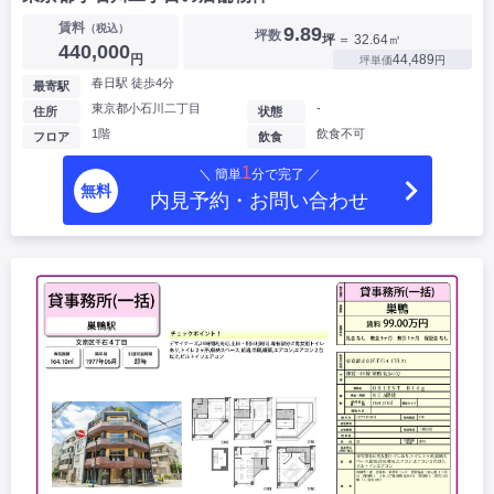
賃料
（税込）
9.89
坪数
坪
＝ 32.64㎡
440,000
円
44,489
坪単価
円
春日駅 徒歩4分
最寄駅
東京都小石川二丁目
-
住所
状態
1階
飲食不可
フロア
飲食
1
＼ 簡単
分で完了 ／
無料
内見予約・お問い合わせ