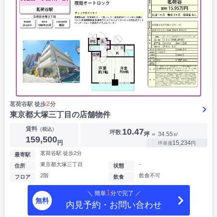
2
茗荷谷駅 徒歩
分
東京都大塚三丁目の店舗物件
賃料
（税込）
10.47
坪数
坪
＝ 34.55㎡
159,500
円
15,234
坪単価
円
茗荷谷駅 徒歩2分
最寄駅
東京都大塚三丁目
-
住所
状態
2階
飲食不可
フロア
飲食
1
＼ 簡単
分で完了 ／
無料
内見予約・お問い合わせ