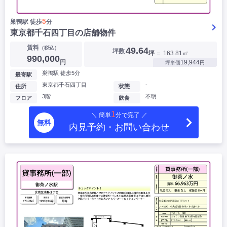
5
巣鴨駅 徒歩
分
東京都千石四丁目の店舗物件
賃料
（税込）
49.64
坪数
坪
＝ 163.81㎡
990,000
円
19,944
坪単価
円
巣鴨駅 徒歩5分
最寄駅
東京都千石四丁目
-
住所
状態
3階
不明
フロア
飲食
1
＼ 簡単
分で完了 ／
無料
内見予約・お問い合わせ