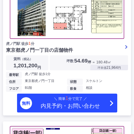
1
虎ノ門駅 徒歩
分
東京都虎ノ門一丁目の店舗物件
賃料
（税込）
54.69
坪数
坪
＝ 180.48㎡
1,201,200
円
21,964
坪単価
円
虎ノ門駅 徒歩1分
最寄駅
東京都虎ノ門一丁目
スケルトン
住所
状態
B1階
相談
フロア
飲食
1
＼ 簡単
分で完了 ／
無料
内見予約・お問い合わせ