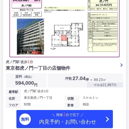
1
虎ノ門駅 徒歩
分
東京都虎ノ門一丁目の店舗物件
賃料
（税込）
27.04
坪数
坪
＝ 89.23㎡
594,000
円
21,967
坪単価
円
虎ノ門駅 徒歩1分
最寄駅
東京都虎ノ門一丁目
スケルトン
住所
状態
B2階
相談
フロア
飲食
1
＼ 簡単
分で完了 ／
無料
内見予約・お問い合わせ