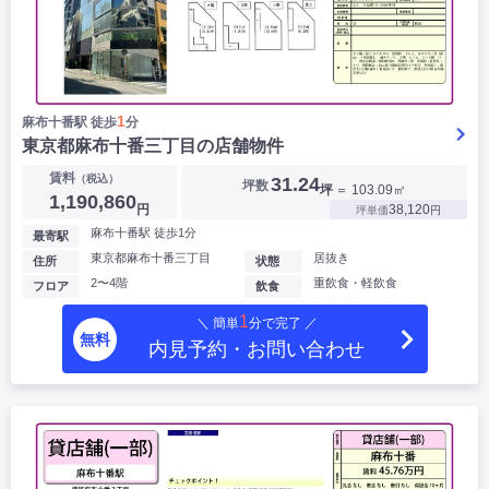
1
麻布十番駅 徒歩
分
東京都麻布十番三丁目の店舗物件
賃料
（税込）
31.24
坪数
坪
＝ 103.09㎡
1,190,860
円
38,120
坪単価
円
麻布十番駅 徒歩1分
最寄駅
東京都麻布十番三丁目
居抜き
住所
状態
2〜4階
重飲食・軽飲食
フロア
飲食
1
＼ 簡単
分で完了 ／
無料
内見予約・お問い合わせ