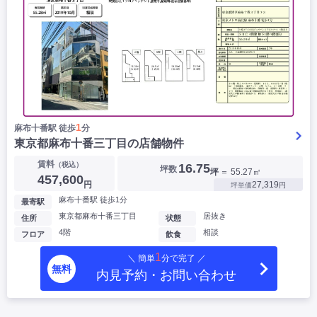
1
麻布十番駅 徒歩
分
東京都麻布十番三丁目の店舗物件
賃料
（税込）
16.75
坪数
坪
＝ 55.27㎡
457,600
円
27,319
坪単価
円
麻布十番駅 徒歩1分
最寄駅
東京都麻布十番三丁目
居抜き
住所
状態
4階
相談
フロア
飲食
1
＼ 簡単
分で完了 ／
無料
内見予約・お問い合わせ