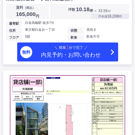
賃料
（税込）
10.18
坪数
坪
＝ 33.59㎡
165,000
円
16,208
坪単価
円
白金高輪駅 徒歩7分
最寄駅
東京都白金台一丁目
居抜き
住所
状態
5階
飲食不可
フロア
飲食
1
＼ 簡単
分で完了 ／
無料
内見予約・お問い合わせ