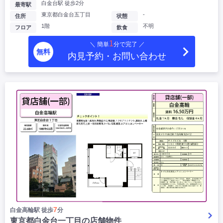
白金台駅 徒歩2分
最寄駅
東京都白金台五丁目
-
住所
状態
1階
不明
フロア
飲食
1
＼ 簡単
分で完了 ／
無料
内見予約・お問い合わせ
7
白金高輪駅 徒歩
分
東京都白金台一丁目の店舗物件