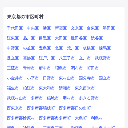
東京都の市区町村
千代田区
中央区
港区
新宿区
文京区
台東区
墨田区
江東区
品川区
目黒区
大田区
世田谷区
渋谷区
中野区
杉並区
豊島区
北区
荒川区
板橋区
練馬区
足立区
葛飾区
江戸川区
八王子市
立川市
武蔵野市
三鷹市
青梅市
府中市
昭島市
調布市
町田市
小金井市
小平市
日野市
東村山市
国分寺市
国立市
福生市
狛江市
東大和市
清瀬市
東久留米市
武蔵村山市
多摩市
稲城市
羽村市
あきる野市
西東京市
西多摩郡瑞穂町
西多摩郡日の出町
西多摩郡檜原村
西多摩郡奥多摩町
大島町
利島村