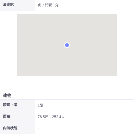
最寄駅
虎ノ門駅 1分
|
|
|
居抜き
スケルトン
指定なし
建物
階建・階
1階
面積
76.5坪・252.4㎡
内装状態
-