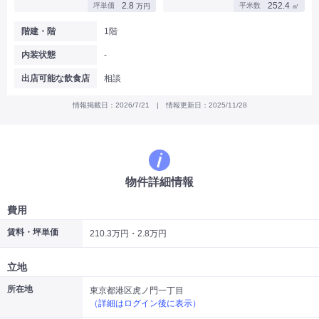
2.8
252.4
坪単価
平米数
万円
㎡
|
|
|
バー
カフェ・喫茶店・軽飲食
居酒屋・ダイニングバー・バル
|
|
ラーメン・中華料理
パン屋・ケーキ屋
階建・階
1階
|
|
お好み焼き・ステーキ・鉄板焼き
焼肉・韓国料理
内装状態
-
|
|
|
洋食・レストラン
テイクアウト・デリバリー
そば・うどん
|
|
|
和食・寿司・小料理屋
カレー・インド料理
焼き鳥
出店可能な飲食店
相談
|
|
|
タピオカ
すき焼き・しゃぶしゃぶ
パスタ・イタリア料理
|
|
ファーストフード・屋台
フレンチ・フランス料理
情報掲載日：2026/7/21 | 情報更新日：2025/11/28
|
|
アジア料理・エスニック
カラオケ・パブ・スナック
サービス・医療
|
|
美容室・理容室
美容サロン(エステ・ネイル・マツエク)
|
|
マッサージ店・整体院
フィットネスジム
物件詳細情報
|
|
|
病院・クリニック・歯科
スクール・塾
不動産
小売・物販
費用
|
|
|
アパレル・古着屋
コンビニ
花屋
賃料・坪単価
210.3万円・2.8万円
その他
|
|
|
オフィス・事務所
コインランドリー
ネットカフェ・漫画喫茶
立地
|
スタジオ・ホール
所在地
東京都港区虎ノ門一丁目
（詳細はログイン後に表示）
こだわり条件から探す