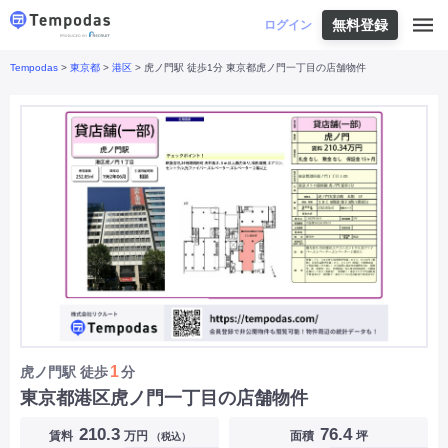
無料登録
はじめての方へ
ログイン
Tempodas
>
東京都
>
港区
> 虎ノ門駅 徒歩1分 東京都虎ノ門一丁目の店舗物件
Tempodasとは
都道府県や業種から探す
便利な機能
都道府県から探す
お役立ちコンテンツ
北海道
・
東北
北海道
|
青森県
|
岩手県
|
宮城県
|
秋田県
|
利用イメージ
山形県
|
福島県
|
関東
東京都
|
神奈川県
|
埼玉県
|
千葉県
|
栃木県
|
よくあるご質問
茨城県
|
群馬県
|
中部
山梨県
|
長野県
|
石川県
|
新潟県
|
富山県
|
お問い合わせ
福井県
|
愛知県
|
岐阜県
|
静岡県
|
近畿
大阪府
|
兵庫県
|
京都府
|
滋賀県
|
奈良県
|
和歌山県
|
三重県
|
中国
岡山県
|
広島県
|
鳥取県
|
島根県
|
山口県
|
四国
香川県
|
徳島県
|
愛媛県
|
高知県
|
九州
福岡県
|
佐賀県
|
長崎県
|
熊本県
|
大分県
|
1
虎ノ門駅
徒歩
分
宮崎県
|
鹿児島県
|
沖縄県
|
東京都港区虎ノ門一丁目の店舗物件
業種から探す
210.3
76.4
賃料
万円
面積
坪
（税込）
飲食店・飲食業