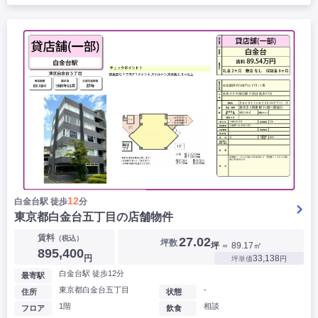
12
白金台駅 徒歩
分
東京都白金台五丁目の店舗物件
賃料
（税込）
27.02
坪数
坪
＝ 89.17㎡
895,400
円
33,138
坪単価
円
白金台駅 徒歩12分
最寄駅
東京都白金台五丁目
-
住所
状態
1階
相談
フロア
飲食