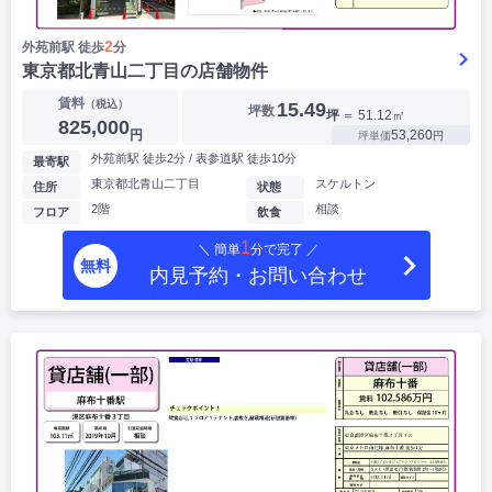
2
外苑前駅 徒歩
分
東京都北青山二丁目の店舗物件
賃料
（税込）
15.49
坪数
坪
＝ 51.12㎡
825,000
円
53,260
坪単価
円
外苑前駅 徒歩2分 / 表参道駅 徒歩10分
最寄駅
東京都北青山二丁目
スケルトン
住所
状態
2階
相談
フロア
飲食
1
＼ 簡単
分で完了 ／
無料
内見予約・お問い合わせ