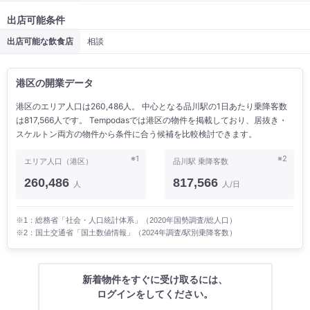
出店可能条件
出店可能な飲食店
相談
港区の開業データ
港区のエリア人口は260,486人。 中心となる品川駅の1日あたり乗降客数
は817,566人です。 Tempodasでは港区の物件を掲載しており、居抜き・
スケルトン両方の物件から条件に合う候補を比較検討できます。
※1
※2
エリア人口（港区）
品川駅 乗降客数
260,486
817,566
人
人/日
※1：総務省「社会・人口統計体系」（2020年国勢調査/総人口）
※2：国土交通省「国土数値情報」（2024年調査/駅別乗降客数）
新着物件をすぐに受け取るには、
ログインをしてください。