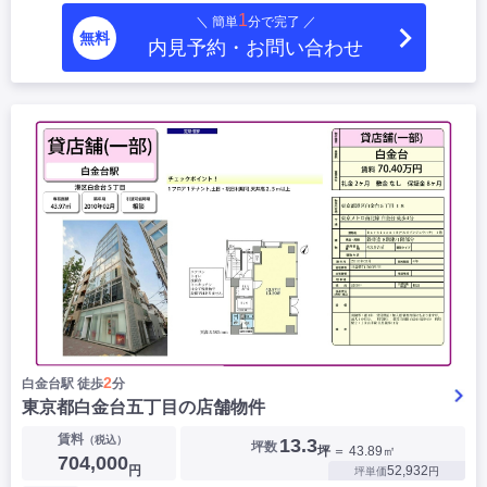
1
＼ 簡単
分で完了 ／
無料
内見予約・お問い合わせ
2
白金台駅 徒歩
分
東京都白金台五丁目の店舗物件
賃料
（税込）
13.3
坪数
坪
＝ 43.89㎡
704,000
円
52,932
坪単価
円