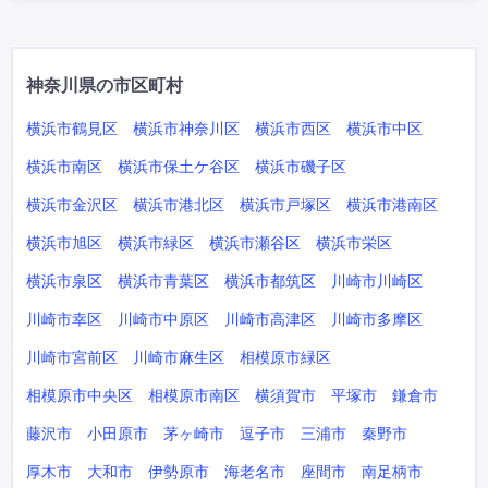
神奈川県の市区町村
横浜市鶴見区
横浜市神奈川区
横浜市西区
横浜市中区
横浜市南区
横浜市保土ケ谷区
横浜市磯子区
横浜市金沢区
横浜市港北区
横浜市戸塚区
横浜市港南区
横浜市旭区
横浜市緑区
横浜市瀬谷区
横浜市栄区
横浜市泉区
横浜市青葉区
横浜市都筑区
川崎市川崎区
川崎市幸区
川崎市中原区
川崎市高津区
川崎市多摩区
川崎市宮前区
川崎市麻生区
相模原市緑区
相模原市中央区
相模原市南区
横須賀市
平塚市
鎌倉市
藤沢市
小田原市
茅ヶ崎市
逗子市
三浦市
秦野市
厚木市
大和市
伊勢原市
海老名市
座間市
南足柄市