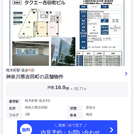
4
桜木町駅 徒歩
分
神奈川県吉田町の店舗物件
16.9
坪数
坪
＝ 55.77㎡
桜木町駅 徒歩4分
最寄駅
神奈川県吉田町
居抜き
住所
状態
1階
相談
フロア
飲食
1
＼ 簡単
分で完了 ／
無料
内見予約・お問い合わせ