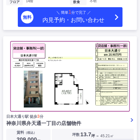
14階
不明
フロア
飲食
1
＼ 簡単
分で完了 ／
無料
内見予約・お問い合わせ
3
日本大通り駅 徒歩
分
神奈川県弁天通一丁目の店舗物件
賃料
（税込）
13.7
坪数
坪
＝ 45.21㎡
209,000