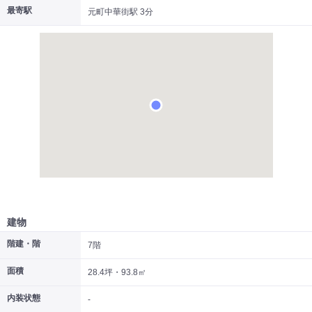
最寄駅
元町中華街駅 3分
|
|
|
居抜き
スケルトン
指定なし
建物
階建・階
7階
面積
28.4坪・93.8㎡
内装状態
-