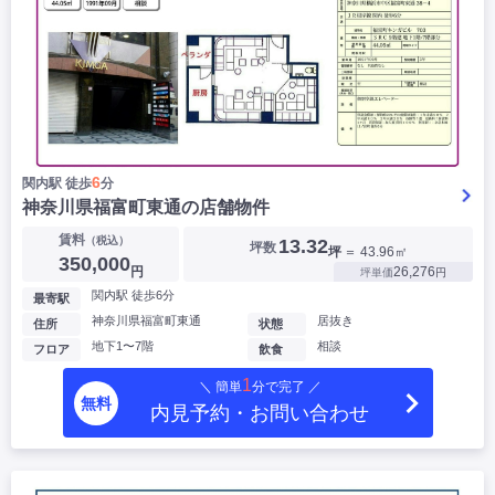
6
関内駅 徒歩
分
神奈川県福富町東通の店舗物件
賃料
（税込）
13.32
坪数
坪
＝ 43.96㎡
350,000
円
26,276
坪単価
円
関内駅 徒歩6分
最寄駅
神奈川県福富町東通
居抜き
住所
状態
地下1〜7階
相談
フロア
飲食
1
＼ 簡単
分で完了 ／
無料
内見予約・お問い合わせ