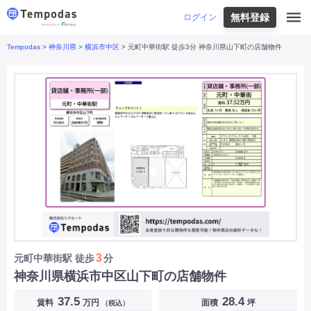
無料登録
はじめての方へ
ログイン
Tempodas
>
神奈川県
>
横浜市中区
> 元町中華街駅 徒歩3分 神奈川県山下町の店舗物件
Tempodasとは
都道府県や業種から探す
便利な機能
都道府県から探す
お役立ちコンテンツ
北海道
・
東北
北海道
|
青森県
|
岩手県
|
宮城県
|
秋田県
|
利用イメージ
山形県
|
福島県
|
関東
東京都
|
神奈川県
|
埼玉県
|
千葉県
|
栃木県
|
よくあるご質問
茨城県
|
群馬県
|
中部
山梨県
|
長野県
|
石川県
|
新潟県
|
富山県
|
お問い合わせ
福井県
|
愛知県
|
岐阜県
|
静岡県
|
近畿
大阪府
|
兵庫県
|
京都府
|
滋賀県
|
奈良県
|
和歌山県
|
三重県
|
中国
岡山県
|
広島県
|
鳥取県
|
島根県
|
山口県
|
四国
香川県
|
徳島県
|
愛媛県
|
高知県
|
九州
福岡県
|
佐賀県
|
長崎県
|
熊本県
|
大分県
|
3
元町中華街駅
徒歩
分
宮崎県
|
鹿児島県
|
沖縄県
|
神奈川県横浜市中区山下町の店舗物件
業種から探す
37.5
28.4
賃料
万円
面積
坪
（税込）
飲食店・飲食業