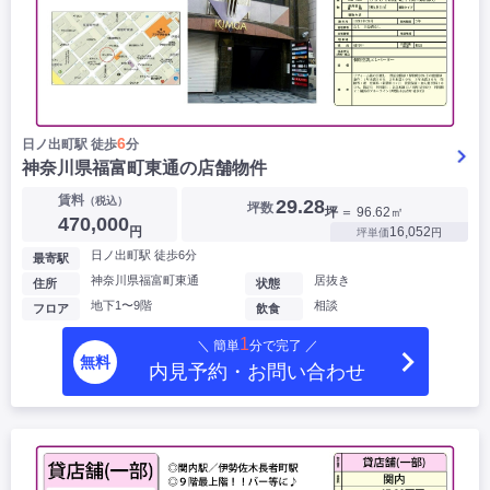
6
日ノ出町駅 徒歩
分
神奈川県福富町東通の店舗物件
賃料
（税込）
29.28
坪数
坪
＝ 96.62㎡
470,000
円
16,052
坪単価
円
日ノ出町駅 徒歩6分
最寄駅
神奈川県福富町東通
居抜き
住所
状態
地下1〜9階
相談
フロア
飲食
1
＼ 簡単
分で完了 ／
無料
内見予約・お問い合わせ