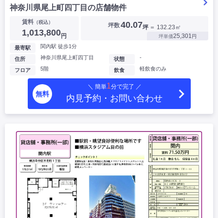
神奈川県尾上町四丁目の店舗物件
賃料
（税込）
40.07
坪数
坪
＝ 132.23㎡
1,013,800
円
25,301
坪単価
円
関內駅 徒歩1分
最寄駅
神奈川県尾上町四丁目
-
住所
状態
5階
軽飲食のみ
フロア
飲食
1
＼ 簡単
分で完了 ／
無料
内見予約・お問い合わせ