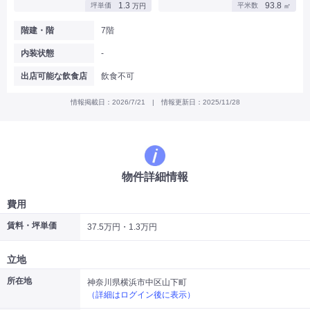
1.3
93.8
坪単価
平米数
万円
㎡
|
|
|
バー
カフェ・喫茶店・軽飲食
居酒屋・ダイニングバー・バル
|
|
ラーメン・中華料理
パン屋・ケーキ屋
階建・階
7階
|
|
お好み焼き・ステーキ・鉄板焼き
焼肉・韓国料理
内装状態
-
|
|
|
洋食・レストラン
テイクアウト・デリバリー
そば・うどん
|
|
|
和食・寿司・小料理屋
カレー・インド料理
焼き鳥
出店可能な飲食店
飲食不可
|
|
|
タピオカ
すき焼き・しゃぶしゃぶ
パスタ・イタリア料理
|
|
ファーストフード・屋台
フレンチ・フランス料理
情報掲載日：2026/7/21 | 情報更新日：2025/11/28
|
|
アジア料理・エスニック
カラオケ・パブ・スナック
サービス・医療
|
|
美容室・理容室
美容サロン(エステ・ネイル・マツエク)
|
|
マッサージ店・整体院
フィットネスジム
物件詳細情報
|
|
|
病院・クリニック・歯科
スクール・塾
不動産
小売・物販
費用
|
|
|
アパレル・古着屋
コンビニ
花屋
賃料・坪単価
37.5万円・1.3万円
その他
|
|
|
オフィス・事務所
コインランドリー
ネットカフェ・漫画喫茶
立地
|
スタジオ・ホール
所在地
神奈川県横浜市中区山下町
（詳細はログイン後に表示）
こだわり条件から探す