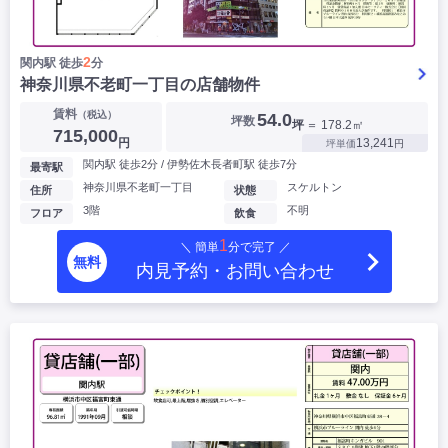
2
関内駅 徒歩
分
神奈川県不老町一丁目の店舗物件
賃料
（税込）
54.0
坪数
坪
＝ 178.2㎡
715,000
円
13,241
坪単価
円
関内駅 徒歩2分 / 伊勢佐木長者町駅 徒歩7分
最寄駅
神奈川県不老町一丁目
スケルトン
住所
状態
3階
不明
フロア
飲食
1
＼ 簡単
分で完了 ／
無料
内見予約・お問い合わせ