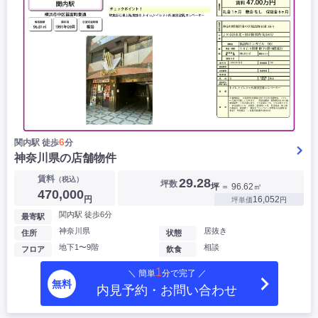
6
関内駅 徒歩
分
神奈川県の店舗物件
賃料
（税込）
29.28
坪数
坪
＝ 96.62㎡
470,000
円
16,052
坪単価
円
関内駅 徒歩6分
最寄駅
神奈川県
居抜き
住所
状態
地下1〜9階
相談
フロア
飲食
1
＼ 簡単
分で完了 ／
無料
内見予約・お問い合わせ