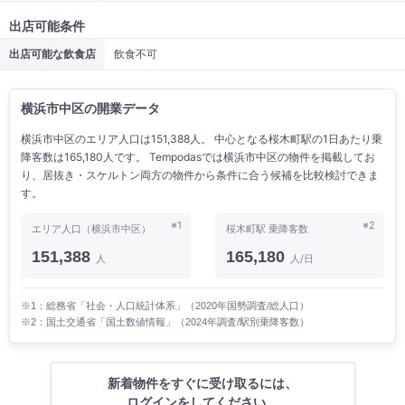
出店可能条件
出店可能な飲食店
飲食不可
横浜市中区の開業データ
横浜市中区のエリア人口は151,388人。 中心となる桜木町駅の1日あたり乗
降客数は165,180人です。 Tempodasでは横浜市中区の物件を掲載してお
り、居抜き・スケルトン両方の物件から条件に合う候補を比較検討できま
す。
※1
※2
エリア人口（横浜市中区）
桜木町駅 乗降客数
151,388
165,180
人
人/日
※1：総務省「社会・人口統計体系」（2020年国勢調査/総人口）
※2：国土交通省「国土数値情報」（2024年調査/駅別乗降客数）
新着物件をすぐに受け取るには、
ログインをしてください。