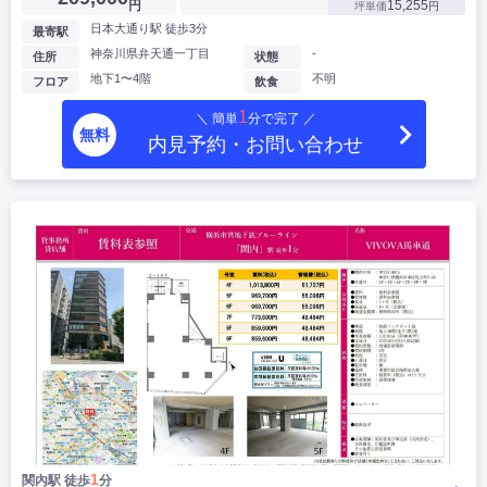
円
15,255
坪単価
円
日本大通り駅 徒歩3分
最寄駅
神奈川県弁天通一丁目
-
住所
状態
地下1〜4階
不明
フロア
飲食
1
＼ 簡単
分で完了 ／
無料
内見予約・お問い合わせ
1
関內駅 徒歩
分