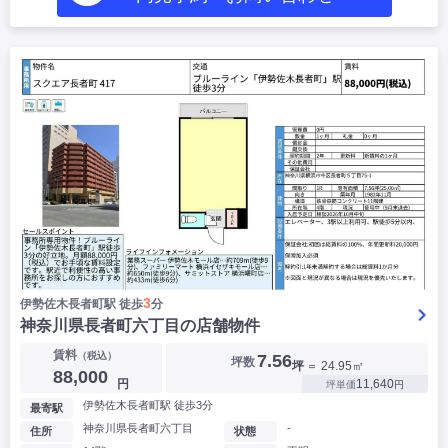
3
伊勢佐木長者町駅 徒歩
分
神奈川県長者町六丁目の店舗物件
賃料
（税込）
7.56
坪数
坪
＝ 24.95㎡
88,000
円
11,640
坪単価
円
伊勢佐木長者町駅 徒歩3分
最寄駅
神奈川県長者町六丁目
-
住所
状態